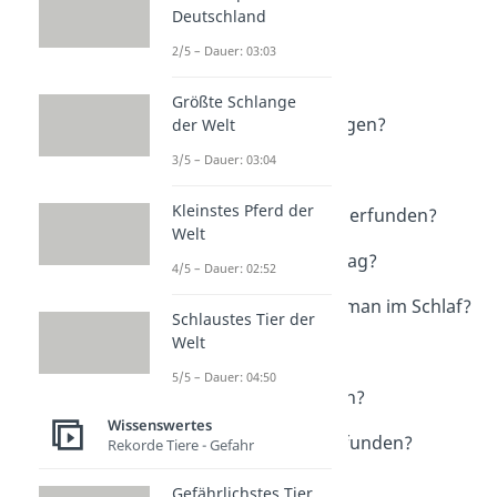
Deutschland
Weitere Inhalte:
2/5 – Dauer: 03:03
Wissenswertes
Interessante Fragen
Größte Schlange
Warum knurrt der Magen?
der Welt
Dauer: 02:31
3/5 – Dauer: 03:04
Warum gähnt man?
Dauer: 03:28
Kleinstes Pferd der
Wer hat die Glühbirne erfunden?
Welt
Dauer: 04:52
Wie viele Schritte am Tag?
4/5 – Dauer: 02:52
Dauer: 04:46
Wie viele Spinnen isst man im Schlaf?
Schlaustes Tier der
Dauer: 02:35
Welt
Gibt es Aliens?
Dauer: 04:42
5/5 – Dauer: 04:50
Sind Zeitreisen möglich?
Dauer: 04:26
Wissenswertes
Wer hat den Döner erfunden?
Rekorde Tiere - Gefahr
Dauer: 01:41
Gefährlichstes Tier