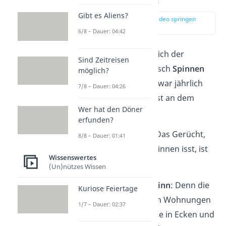
Gibt es Aliens?
zur Stelle im Video springen
(00:15)
6/8 – Dauer: 04:42
Seit Jahrzehnten hält sich der
Sind Zeitreisen
Mythos, dass der Mensch
Spinnen
möglich?
im Schlaf isst
— und zwar jährlich
7/8 – Dauer: 04:26
genau
8 Stück
! Doch ist an dem
Wer hat den Döner
Mythos was dran?
erfunden?
Die Antwort ist
Nein
! Das Gerücht,
8/8 – Dauer: 01:41
dass man im Schlaf Spinnen isst, ist
Wissenswertes
nicht wahr!
(Un)nützes Wissen
Und das macht auch
Sinn
: Denn die
Kuriose Feiertage
meisten Spinnen, die in Wohnungen
1/7 – Dauer: 02:37
leben, bauen ihre Netze in Ecken und