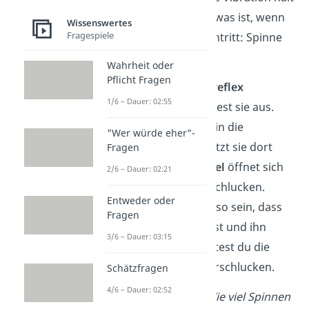
die Spinne fern. Doch was ist, wenn
Wissenswertes
Fragespiele
der Horrorfall doch eintritt: Spinne
im Mund?!
Wahrheit oder
Pflicht Fragen
Dann wird der
Würgereflex
1/6 – Dauer: 02:55
ausgelöst und du hustest sie aus.
Selbst wenn sie es bis in die
"Wer würde eher"-
Speiseröhre schafft, sitzt sie dort
Fragen
fest. Der
Schließmuskel
öffnet sich
2/6 – Dauer: 02:21
nur beim Kauen und Schlucken.
Entweder oder
Sollte es dann zufällig so sein, dass
Fragen
du Speichel produzierst und ihn
3/6 – Dauer: 03:15
runterschluckst, könntest du die
Spinne
theoretisch
verschlucken.
Schätzfragen
4/6 – Dauer: 02:52
Doch auf die Frage
„Wie viel Spinnen