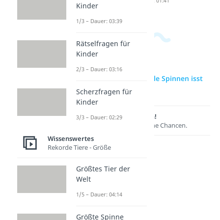
Dauer: 04:26
Dauer: 01:41
Kinder
1/3 – Dauer: 03:39
Rätselfragen für
Kinder
2/3 – Dauer: 03:16
zur Videoseite: Wie viele Spinnen isst
man im Schlaf?
Scherzfragen für
Kinder
Lernen lohnt sich!
3/3 – Dauer: 02:29
Entdecke hier deine Chancen.
Wissenswertes
Rekorde Tiere - Größe
Größtes Tier der
Welt
1/5 – Dauer: 04:14
Größte Spinne