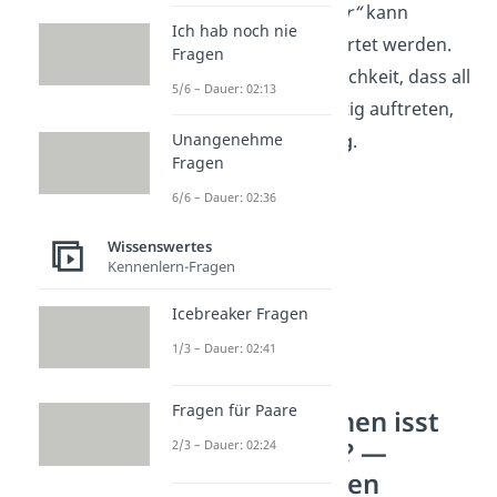
isst ein Mensch im Jahr“
kann
Ich hab noch nie
getrost mit
0
geantwortet werden.
Fragen
Denn die Wahrscheinlichkeit, dass all
5/6 – Dauer: 02:13
diese Zufälle gleichzeitig auftreten,
ist wirklich
sehr gering
.
Unangenehme
Fragen
6/6 – Dauer: 02:36
Wissenswertes
Kennenlern-Fragen
Icebreaker Fragen
1/3 – Dauer: 02:41
Fragen für Paare
Wie viele Spinnen isst
man im Schlaf? —
2/3 – Dauer: 02:24
häufigste Fragen