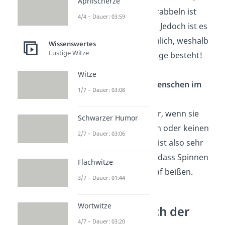
Aprilscherze
Nase und Ohren krabbeln ist
4/4 – Dauer: 03:59
prinzipiell möglich. Jedoch ist es
sehr unwahrscheinlich, weshalb
Wissenswertes
Lustige Witze
kein Grund zur Sorge besteht!
Witze
Beißen Spinnen Menschen im
1/7 – Dauer: 03:08
Schlaf?
Spinnen beißen nur, wenn sie
Schwarzer Humor
sich bedroht fühlen oder keinen
2/7 – Dauer: 03:06
Ausweg finden. Es ist also sehr
unwahrscheinlich, dass Spinnen
Flachwitze
Menschen im Schlaf beißen.
3/7 – Dauer: 01:44
Wortwitze
Größter Mensch der
4/7 – Dauer: 03:20