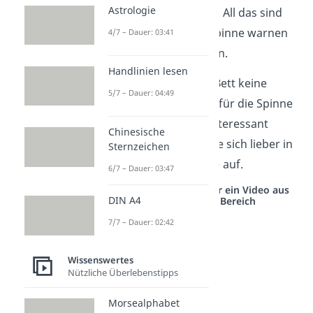
Astrologie
manchen Fällen sogar. All das sind
Vibrationen
, die die Spinne warnen
4/7 – Dauer: 03:41
und von uns weghalten.
Handlinien lesen
Außerdem gibt es im Bett keine
5/7 – Dauer: 04:49
anderen Insekten, die für die Spinne
als
Nahrungsquelle
interessant
Chinesische
wären. Deshalb hält sie sich lieber in
Sternzeichen
ihrem Netz in der Ecke auf.
6/7 – Dauer: 03:47
Studyflix vernetzt: Hier ein Video aus
DIN A4
einem anderen Bereich
7/7 – Dauer: 02:42
Wissenswertes
Nützliche Überlebenstipps
Morsealphabet