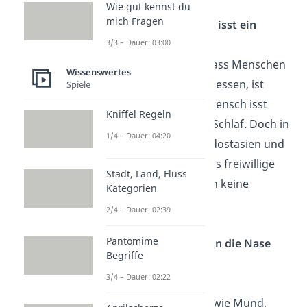
Wie gut kennst du
mich Fragen
Wie viele Insekten isst ein
3/3 – Dauer: 03:00
Mensch im Jahr?
An dem Mythos, dass Menschen
Wissenswertes
Insekten im Schlaf essen, ist
Spiele
nichts dran! Der Mensch isst
Kniffel Regeln
keine Insekten im Schlaf. Doch in
1/4 – Dauer: 04:20
Lateinamerika, Südostasien und
Zentralafrika ist das freiwillige
Stadt, Land, Fluss
Essen von Insekten keine
Kategorien
Seltenheit.
2/4 – Dauer: 02:39
Pantomime
Kann eine Spinne in die Nase
Begriffe
krabbeln?
3/4 – Dauer: 02:22
Dass Spinnen in
Körperöffnungen wie Mund,