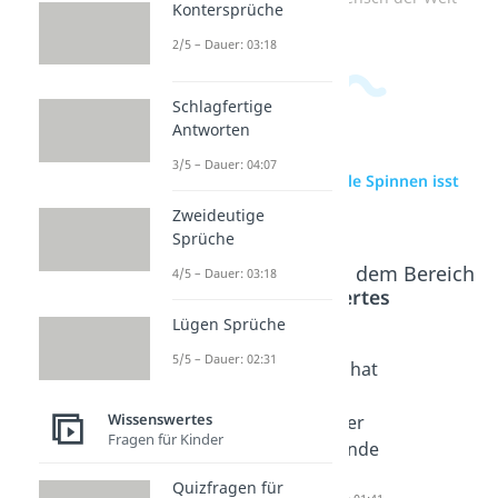
Kontersprüche
2/5 – Dauer: 03:18
Schlagfertige
Antworten
3/5 – Dauer: 04:07
zur Videoseite: Wie viele Spinnen isst
man im Schlaf?
Zweideutige
Sprüche
Beliebte Inhalte aus dem Bereich
4/5 – Dauer: 03:18
Wissenswertes
Lügen Sprüche
5/5 – Dauer: 02:31
Gibt es
Sind
Wer hat
Aliens?
Zeitreise
den
Wissenswertes
Dauer: 04:42
n
Döner
Fragen für Kinder
möglich
erfunde
?
n?
Quizfragen für