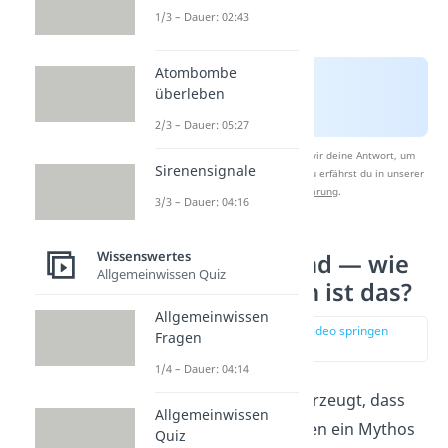
1/3 – Dauer: 02:43
Atombombe
überleben
2/3 – Dauer: 05:27
Nach Beantwortung speichern wir deine Antwort, um
Sirenensignale
Studyflix zu verbessern. Mehr dazu erfährst du in unserer
Datenschutzerklärung
.
3/3 – Dauer: 04:16
Wissenswertes
Spinne im Mund — wie
Allgemeinwissen Quiz
wahrscheinlich ist das?
Allgemeinwissen
zur Stelle im Video springen
Fragen
(01:19)
1/4 – Dauer: 04:14
Immer noch nicht überzeugt, dass
Allgemeinwissen
Spinnen im Schlaf essen ein Mythos
Quiz