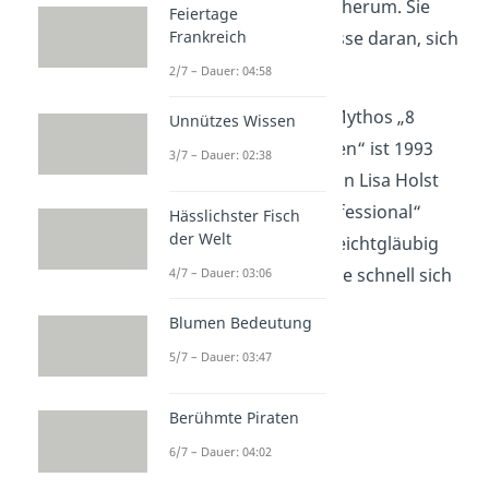
krabbeln nachts nicht herum. Sie
Feiertage
haben gar kein Interesse daran, sich
Frankreich
Menschen zu nähern.
2/7 – Dauer: 04:58
Schon gewusst?
Der Mythos „8
Unnützes Wissen
Spinnen im Schlaf essen“ ist 1993
3/7 – Dauer: 02:38
entstanden. Die Autorin Lisa Holst
des Magazins „PC Professional“
Hässlichster Fisch
der Welt
wollte beweisen, wie leichtgläubig
Menschen sind und wie schnell sich
4/7 – Dauer: 03:06
Gerüchte verbreiten.
Blumen Bedeutung
5/7 – Dauer: 03:47
Berühmte Piraten
6/7 – Dauer: 04:02