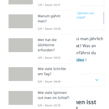
1/8 – Dauer: 02:31
Wie viele Spinnen isst
Warum gähnt
man im Schlaf?
man?
(00:15)
2/8 – Dauer: 03:28
Stimmt es wirklich, dass man jährlich
Wer hat die
Glühbirne
8
Spinnen im Schlaf isst
? Was an
erfunden?
dem Mythos dran ist, erfährst du
3/8 – Dauer: 04:52
hier und in unserem
Video
!
Wie viele Schritte
am Tag?
Inhaltsübersicht
4/8 – Dauer: 04:46
Wie viele Spinnen
isst man im Schlaf?
Wie viele Spinnen isst
5/8 – Dauer: 02:35
man im Schlaf?