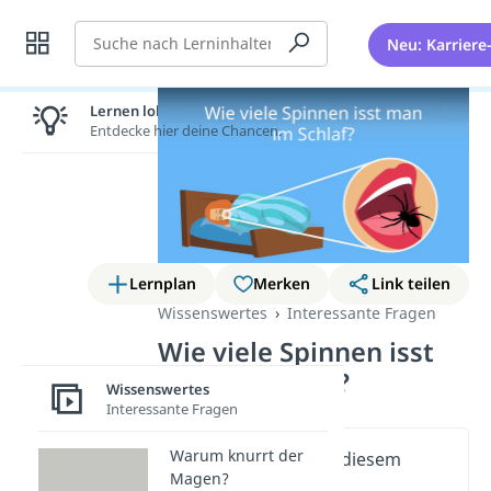
Suche
Neu: Karriere
Lernen lohnt sich!
Entdecke hier deine Chancen.
Lernplan
Merken
Link teilen
Wissenswertes
Interessante Fragen
Wie viele Spinnen isst
man im Schlaf?
Wissenswertes
Interessante Fragen
Warum knurrt der
Wichtige Inhalte in diesem
Magen?
Video