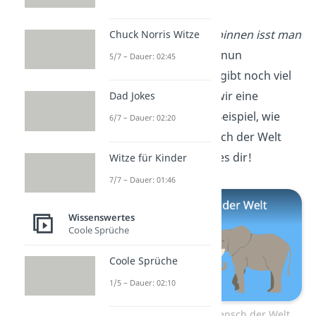
Welt
Die Frage
„Wie viele Spinnen isst man
Chuck Norris Witze
im Schlaf?“
haben wir nun
5/7 – Dauer: 02:45
beantwortet. Doch es gibt noch viel
mehr Fragen, auf die wir eine
Dad Jokes
Antwort haben: Zum Beispiel, wie
6/7 – Dauer: 02:20
groß der größte Mensch der Welt
ist?
Hier
erzählen wir es dir!
Witze für Kinder
7/7 – Dauer: 01:46
Wissenswertes
Coole Sprüche
Coole Sprüche
1/5 – Dauer: 02:10
Zum Video: Größter Mensch der Welt