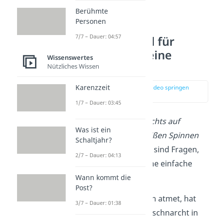
Berühmte
Personen
7/7 – Dauer: 04:57
Menschen sind für
Spinnen eher eine
Wissenswertes
Gefahr
Nützliches Wissen
Karenzzeit
zur Stelle im Video springen
(00:35)
1/7 – Dauer: 03:45
„Krabbeln Spinnen nachts auf
Was ist ein
Menschen?“
oder
„Beißen Spinnen
Schaltjahr?
Menschen im Schlaf?“
sind Fragen,
2/7 – Dauer: 04:13
auf die es ebenfalls eine einfache
Antwort gibt:
Nein!
Wann kommt die
Post?
Eine schlafende Person atmet, hat
3/7 – Dauer: 01:38
einen Herzschlag und schnarcht in