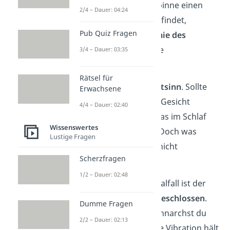
ist? Selbst wenn die Spinne einen
2/4 – Dauer: 04:24
Weg zu deinem Mund findet,
Pub Quiz Fragen
verhindert die
Anatomie des
Menschen
, dass wir sie
3/4 – Dauer: 03:35
verschlucken:
Rätsel für
Zuerst wirkt unser
Tastsinn
. Sollte
Erwachsene
eine Spinne auf unser Gesicht
4/4 – Dauer: 02:40
krabbelt, spüren wir das im Schlaf
Wissenswertes
und wischen sie weg. Doch was
Lustige Fragen
passiert, wenn wir es nicht
Scherzfragen
bemerken?
1/2 – Dauer: 02:48
Keine Sorge! Im Normalfall ist der
Mund
beim Schlafen
geschlossen
.
Dumme Fragen
Sollte er offen sein, schnarchst du
2/2 – Dauer: 02:13
wahrscheinlich und die Vibration hält