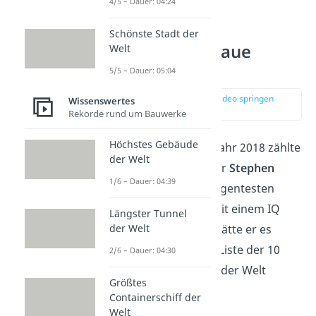
4/5 – Dauer: 04:24
Schönste Stadt der
Berühmte schlaue
Welt
Personen
5/5 – Dauer: 05:04
zur Stelle im Video springen
Wissenswertes
(04:45)
Rekorde rund um Bauwerke
Höchstes Gebäude
Bis zu seinem Tod im Jahr 2018 zählte
der Welt
auch der Astrophysiker
Stephen
1/6 – Dauer: 04:39
Hawking
zu den intelligentesten
Menschen der Welt. Mit einem IQ
Längster Tunnel
von geschätzten
160
hätte er es
der Welt
allerdings nicht in die Liste der 10
2/6 – Dauer: 04:30
schlausten Menschen der Welt
Größtes
geschafft.
Containerschiff der
Welt