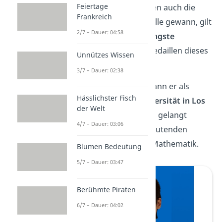
Feiertage
darauffolgenden Jahren auch die
Frankreich
Silber- und Goldmedaille gewann, gilt
2/7 – Dauer: 04:58
er bis heute als der
jüngste
Gewinner
aller drei Medaillen dieses
Unnützes Wissen
Wettbewerbs.
3/7 – Dauer: 02:38
Mit nur 24 Jahren begann er als
Hässlichster Fisch
Professor an der
Universität in Los
der Welt
Angeles
zu lehren und gelangt
4/7 – Dauer: 03:06
immer wieder zu bedeutenden
Erkenntnissen in der Mathematik.
Blumen Bedeutung
5/7 – Dauer: 03:47
Berühmte Piraten
6/7 – Dauer: 04:02