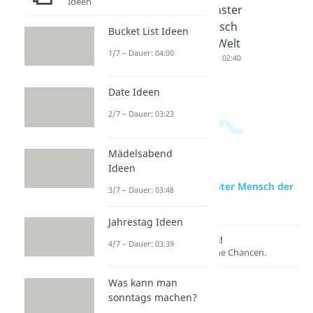
Ideen
Ältester
Stärkste
Kleinster
Baum
r Muskel
Mensch
Bucket List Ideen
der Welt
im
der Welt
1/7 – Dauer: 04:00
Dauer: 04:09
Körper
Dauer: 02:40
Dauer: 03:45
Date Ideen
2/7 – Dauer: 03:23
Mädelsabend
Ideen
zur Videoseite: Schlauster Mensch der
3/7 – Dauer: 03:48
Welt
Jahrestag Ideen
Lernen lohnt sich!
4/7 – Dauer: 03:39
Entdecke hier deine Chancen.
Was kann man
sonntags machen?