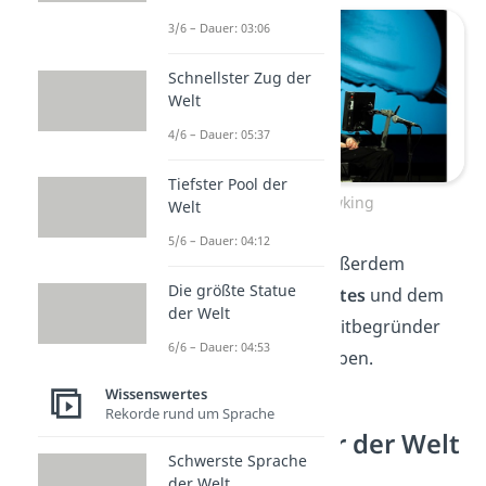
3/6 – Dauer: 03:06
Schnellster Zug der
Welt
4/6 – Dauer: 05:37
Tiefster Pool der
Stephen Hawking
Welt
5/6 – Dauer: 04:12
Der gleiche IQ wird außerdem
Die größte Statue
Microsoft-Chef
Bill Gates
und dem
der Welt
verstorbenen Apple-Mitbegründer
6/6 – Dauer: 04:53
Steve Jobs
zugeschrieben.
Wissenswertes
Rekorde rund um Sprache
Schlaustes Tier der Welt
Schwerste Sprache
der Welt