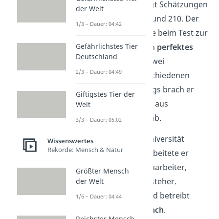
auf Platz 8. Sein IQ liegt Schätzungen
der Welt
zufolge zwischen
195
und 210. Der
1/3 – Dauer: 04:42
US-Amerikaner erzielte beim Test zur
Gefährlichstes Tier
Studienbefähigung ein
perfektes
Deutschland
Ergebnis
. Er begann zwei
2/3 – Dauer: 04:49
Studiengänge an verschiedenen
Universitäten, allerdings brach er
Giftigstes Tier der
beide nach kurzer Zeit aus
Welt
finanziellen Gründen ab.
3/3 – Dauer: 05:02
Nachdem er an der Universität
Wissenswertes
Rekorde: Mensch & Natur
keinen Erfolg hatte, arbeitete er
unter anderem als Bauarbeiter,
Größter Mensch
Farmarbeiter und Türsteher.
der Welt
Mittlerweile besitzt und betreibt
1/6 – Dauer: 04:44
Langan eine
Pferderanch
.
Reichster Mensch