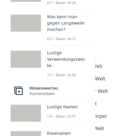
5/7 – Dauer: 03:29
Was kann man
gegen Langeweile
machen?
6/7 – Dauer: 04:12
Weitere Inhalte:
Wissenswertes
Lustige
Verwendungszwec
Rekorde: Mensch & Natur
ke
Größter Mensch der Welt
Dauer: 04:44
7/7 – Dauer: 02:58
Reichster Mensch der Welt
Dauer: 05:04
Wissenswertes
Schlauster Mensch der Welt
Namensideen
Dauer: 05:20
Ältester Baum der Welt
Lustige Namen
Dauer: 04:09
Stärkster Muskel im Körper
1/6 – Dauer: 02:37
Dauer: 03:45
Kleinster Mensch der Welt
Kosenamen
Dauer: 02:40