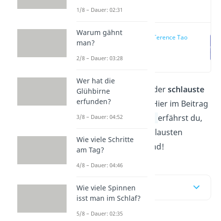
Video
1/8 – Dauer: 02:31
Warum gähnt
Platz 1: Terence Tao
man?
(04:05)
2/8 – Dauer: 03:28
Wer hat die
Dich interessiert, wer der
schlauste
Glühbirne
erfunden?
Mensch der Welt
ist? Hier im Beitrag
und in unserem
Video
erfährst du,
3/8 – Dauer: 04:52
wer die Top 10 der schlausten
Wie viele Schritte
Menschen weltweit sind!
am Tag?
4/8 – Dauer: 04:46
Inhaltsübersicht
Wie viele Spinnen
isst man im Schlaf?
5/8 – Dauer: 02:35