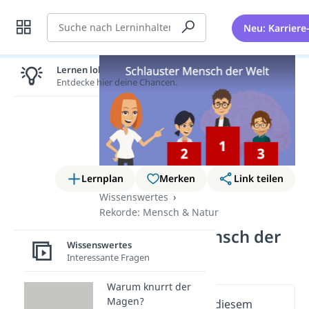
Suche
Neu: Karriere
Lernen lohnt sich!
Entdecke hier deine Chancen.
Lernplan
Merken
Link teilen
Wissenswertes
Rekorde: Mensch & Natur
Schlauster Mensch der
Wissenswertes
Welt
Interessante Fragen
Warum knurrt der
Magen?
Wichtige Inhalte in diesem