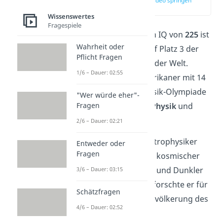
zur Stelle im Video springen
(03:11)
Wissenswertes
Fragespiele
Mit einem geschätzten IQ von
225
ist
Wahrheit oder
Christopher Hirata
auf Platz 3 der
Pflicht Fragen
schlausten Menschen der Welt.
1/6 – Dauer: 02:55
Nachdem der US-Amerikaner mit 14
die internationale Physik-Olympiade
"Wer würde eher"-
gewann, studierte er
Physik
und
Fragen
Astrophysik
.
2/6 – Dauer: 02:21
Als Kosmologe und Astrophysiker
Entweder oder
Fragen
beschäftigt er sich mit kosmischer
Hintergrundstrahlung und Dunkler
3/6 – Dauer: 03:15
Energie. Außerdem erforschte er für
Schätzfragen
die
NASA
Wege zur Bevölkerung des
4/6 – Dauer: 02:52
Planeten
Mars.