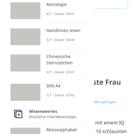
Weltbevölkerung!
Astrologie
4/7 – Dauer: 03:41
Handlinien lesen
5/7 – Dauer: 04:49
Chinesische
Sternzeichen
6/7 – Dauer: 03:47
Platz 2: Schlauste Frau
DIN A4
der Welt
7/7 – Dauer: 02:42
zur Stelle im Video springen
(03:37)
Wissenswertes
Nützliche Überlebenstipps
Marilyn vos Savant
ist mit einem IQ
Morsealphabet
von
228
auf Platz 2 der 10 schlausten