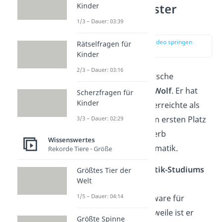
Kinder
Platz 7: Schlauster
Deutscher
1/3 – Dauer: 03:39
zur Stelle im Video springen
Rätselfragen für
(01:28)
Kinder
2/3 – Dauer: 03:16
Platz 7 belegt der deutsche
Informatiker
Thomas Wolf
. Er hat
Scherzfragen für
Kinder
einen IQ von
196
und erreichte als
Kind mehrere Male den ersten Platz
3/3 – Dauer: 02:29
beim Bundeswettbewerb
Wissenswertes
Mathematik und Informatik.
Rekorde Tiere - Größe
Während des
Informatik-Studiums
Größtes Tier der
Welt
programmierte Wolf
1/5 – Dauer: 04:14
Marktforschungssoftware für
Unternehmen. Mittlerweile ist er
Größte Spinne