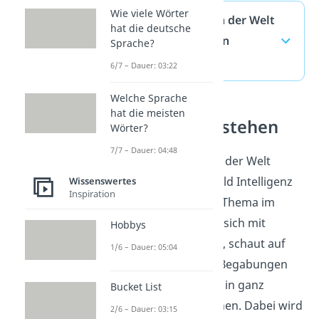
Wie viele Wörter
Schlauster Mensch der Welt
hat die deutsche
— häufigste Fragen
Sprache?
(ausklappen)
6/7 – Dauer: 03:22
Welche Sprache
hat die meisten
Intelligenz verstehen
Wörter?
7/7 – Dauer: 04:48
Der schlauste Mensch der Welt
gehört zum Themenfeld Intelligenz
Wissenswertes
Inspiration
und ist ein bekanntes Thema im
Allgemeinwissen. Wer sich mit
Hobbys
Intelligenz beschäftigt, schaut auf
1/6 – Dauer: 05:04
IQ-Werte, besondere Begabungen
und große Leistungen in ganz
Bucket List
verschiedenen Bereichen. Dabei wird
2/6 – Dauer: 03:15