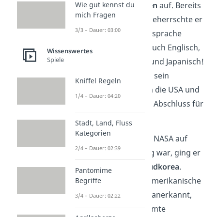
Wie gut kennst du
Begabung für
Sprachen
auf. Bereits
mich Fragen
im Alter von 5 Jahren beherrschte er
3/3 – Dauer: 03:00
nicht nur seine Muttersprache
Koreanisch, sondern auch Englisch,
Wissenswertes
Spiele
Deutsch, Französisch und Japanisch!
Mit 8 Jahren zog er für sein
Kniffel Regeln
Kernphysik-Studium in die USA und
1/4 – Dauer: 04:20
arbeitete nach seinem Abschluss für
die
NASA
.
Stadt, Land, Fluss
Kategorien
Da ihm der Job bei der NASA auf
2/4 – Dauer: 02:39
Dauer aber zu eintönig war, ging er
wieder zurück nach
Südkorea
.
Pantomime
Allerdings wurde die amerikanische
Begriffe
Ausbildung dort nicht anerkannt,
3/4 – Dauer: 02:22
weswegen er die gesamte