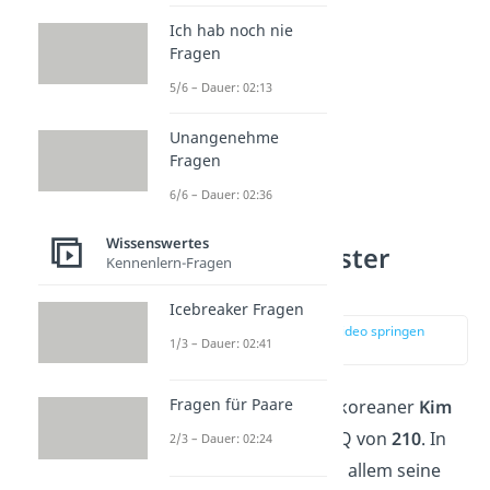
Ich hab noch nie
Fragen
5/6 – Dauer: 02:13
Unangenehme
Fragen
6/6 – Dauer: 02:36
Wissenswertes
Platz 4: Schlauster
Kennenlern-Fragen
Ingenieur
Icebreaker Fragen
zur Stelle im Video springen
1/3 – Dauer: 02:41
(02:42)
Fragen für Paare
Platz 4 belegt der Südkoreaner
Kim
Ung-yong
mit einem IQ von
210
. In
2/3 – Dauer: 02:24
seiner Kindheit fiel vor allem seine