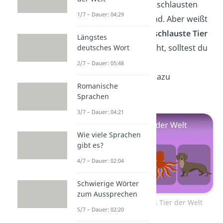
Jetzt weißt du, wer die schlausten
1/7 – Dauer: 04:29
Menschen der Welt sind. Aber weißt
du auch, welches das
schlauste Tier
Längstes
der Welt
ist? Wenn nicht, solltest du
deutsches Wort
dir gleich unseren
2/7 – Dauer: 05:48
spannenden
Beitrag
dazu
Romanische
anschauen!
Sprachen
3/7 – Dauer: 04:21
Wie viele Sprachen
gibt es?
4/7 – Dauer: 02:04
Schwierige Wörter
zum Aussprechen
Zum Video: Schlaustes Tier der Welt
5/7 – Dauer: 02:20