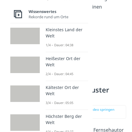
führt nebenbei noch einen
Wissenswertes
Supermarkt
.
Rekorde rund um Orte
Kleinstes Land der
Welt
1/4 – Dauer: 04:38
Heißester Ort der
Welt
2/4 – Dauer: 04:45
Kältester Ort der
Platz 10: Schlauster
Welt
Stripper
3/4 – Dauer: 05:05
zur Stelle im Video springen
(00:14)
Höchster Berg der
Welt
Der US-amerikanische Fernsehautor
4/4 – Dauer: 02:27