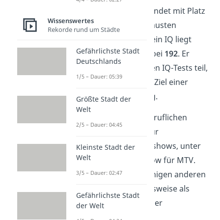
Richard G. Rosner
beendet mit Platz
Wissenswertes
10 die Top 10 der schlausten
Rekorde rund um Städte
Menschen der Welt. Sein IQ liegt
Gefährlichste Stadt
Schätzungen zufolge bei
192
. Er
Deutschlands
nahm an verschiedenen IQ-Tests teil,
1/5 – Dauer: 05:39
mit dem persönlichen Ziel einer
stetigen Verbesserung.
Größte Stadt der
Welt
In seiner bewegten beruflichen
2/5 – Dauer: 04:45
Laufbahn schrieb er für
verschiedene Fernsehshows, unter
Kleinste Stadt der
Welt
anderem eine Quizshow für MTV.
Zusätzlich war er in einigen anderen
3/5 – Dauer: 02:47
Berufen tätig, beispielsweise als
Gefährlichste Stadt
Stripper
, Türsteher oder
der Welt
Nacktmodell.