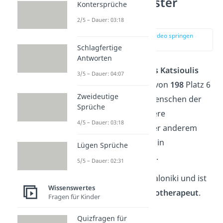
Platz 6: Schlauster
Kontersprüche
Grieche
2/5 – Dauer: 03:18
zur Stelle im Video springen
(01:53)
Schlagfertige
Antworten
Der Grieche
Evangelos Katsioulis
3/5 – Dauer: 04:07
erreicht mit einem IQ von
198
Platz 6
Zweideutige
der intelligentesten Menschen der
Sprüche
Welt. Er schloss mehrere
4/5 – Dauer: 03:18
Studiengänge ab, unter anderem
machte er den Doktor in
Lügen Sprüche
Psychopharmakologie.
5/5 – Dauer: 02:31
Heute lebt er in Thessaloniki und ist
Wissenswertes
praktizierender
Psychotherapeut
.
Fragen für Kinder
Quizfragen für