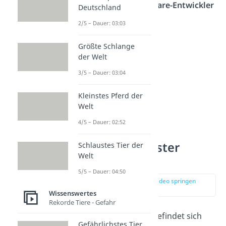
freiberuflich als
Software-Entwickler
Deutschland
tätig.
2/5 – Dauer: 03:03
Größte Schlange
der Welt
3/5 – Dauer: 03:04
Kleinstes Pferd der
Welt
4/5 – Dauer: 02:52
Platz 8: Schlauster
Schlaustes Tier der
Welt
Landwirt
5/5 – Dauer: 04:50
zur Stelle im Video springen
(00:54)
Wissenswertes
Rekorde Tiere - Gefahr
Christopher Langan
befindet sich
Gefährlichstes Tier