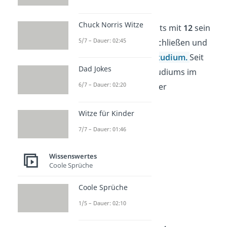
von Chopin.
Chuck Norris Witze
Später konnte er bereits mit
12
sein
5/7 – Dauer: 02:45
Biologie-Studium
abschließen und
begann ein
Medizin-Studium.
Seit
Dad Jokes
dem Abschluss des Studiums im
6/7 – Dauer: 02:20
Alter von 21 Jahren ist er
praktizierender
Arzt
.
Witze für Kinder
7/7 – Dauer: 01:46
Wissenswertes
Coole Sprüche
Coole Sprüche
1/5 – Dauer: 02:10