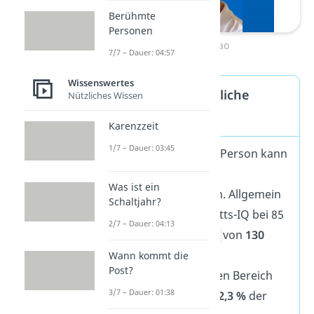
Berühmte
Personen
Terence Tao
7/7 – Dauer: 04:57
Wissenswertes
Überdurchschnittliche
Nützliches Wissen
Intelligenz
Karenzzeit
1/7 – Dauer: 03:45
Die Intelligenz einer Person kann
anhand von IQ-Tests
Was ist ein
eingeschätzt werden. Allgemein
Schaltjahr?
liegt der Durchschnitts-IQ bei 85
2/7 – Dauer: 04:13
bis 115. Ab einem
IQ
von
130
gelten Menschen als
Wann kommt die
Post?
hochbegabt. In diesen Bereich
3/7 – Dauer: 01:38
fallen nur ungefähr
2,3 %
der