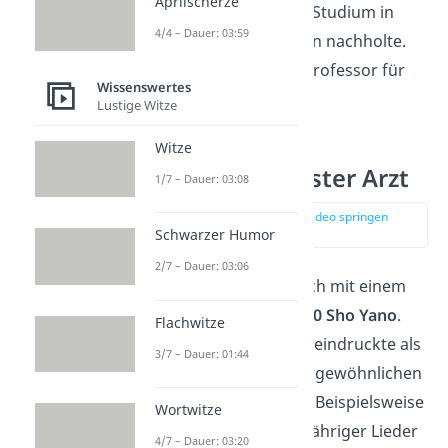
Aprilscherze
Schulbildung und das Studium in
4/4 – Dauer: 03:59
weniger als zwei Jahren nachholte.
Heute arbeitet er als Professor für
Wissenswertes
Bauingenieurwesen
.
Lustige Witze
Witze
Platz 5: Schlauster Arzt
1/7 – Dauer: 03:08
zur Stelle im Video springen
(02:11)
Schwarzer Humor
2/7 – Dauer: 03:06
Auf Platz 5 befindet sich mit einem
geschätzten IQ von
200
Sho Yano
.
Flachwitze
Der US-Amerikaner beeindruckte als
3/7 – Dauer: 01:44
Kind mit seinem außergewöhnlichen
musikalischen
Talent
. Beispielsweise
Wortwitze
spielte er schon als 3-Jähriger Lieder
4/7 – Dauer: 03:20