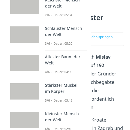
der Welt
2/6 – Dauer: 05:04
Platz 9: Schlauster
Kroate
Schlauster Mensch
der Welt
zur Stelle im Video springen
(00:35)
3/6 – Dauer: 05:20
Auf Platz 9 befindet sich
Mislav
Ältester Baum der
Welt
Predavec
, dessen IQ auf
192
4/6 – Dauer: 04:09
geschätzt wird. Er ist der Gründer
einer Plattform für Hochbegabte
Stärkster Muskel
und engagiert sich für die
im Körper
Vernetzung
von außerordentlich
5/6 – Dauer: 03:45
intelligenten Menschen.
Kleinster Mensch
Hauptberuflich ist der Kroate
der Welt
Mathematikprofessor
in Zagreb und
6/6 – Dauer: 02:40