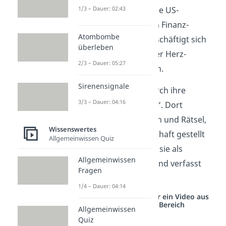
1/3 – Dauer: 02:43
Menschen weltweit. Die US-
Amerikanerin leitet ein Finanz-
Atombombe
Unternehmen und beschäftigt sich
überleben
mit der Forschung über Herz-
2/3 – Dauer: 05:27
Kreislauferkrankungen.
Sirenensignale
Bekannt wurde sie durch ihre
3/3 – Dauer: 04:16
Kolumne „Ask Marilyn“. Dort
beantwortet sie Fragen und Rätsel,
Wissenswertes
die ihr von der Leserschaft gestellt
Allgemeinwissen Quiz
werden. Außerdem ist sie als
Allgemeinwissen
Schriftstellerin
tätig und verfasst
Fragen
Bücher und Ratgeber.
1/4 – Dauer: 04:14
Studyflix vernetzt: Hier ein Video aus
einem anderen Bereich
Allgemeinwissen
Quiz