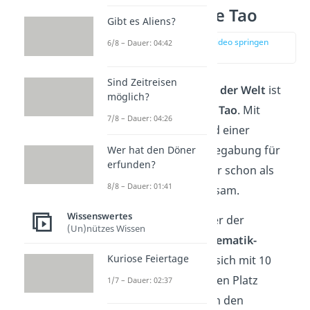
Platz 1: Terence Tao
Gibt es Aliens?
zur Stelle im Video springen
6/8 – Dauer: 04:42
(04:05)
Sind Zeitreisen
Der
schlauste Mensch der Welt
ist
möglich?
der Australier
Terence Tao
. Mit
7/8 – Dauer: 04:26
seinem IQ von
230
und einer
außergewöhnlichen Begabung für
Wer hat den Döner
erfunden?
Mathematik, machte er schon als
8/8 – Dauer: 01:41
Kind auf sich aufmerksam.
Wissenswertes
Als jüngster Teilnehmer der
(Un)nützes Wissen
Internationalen Mathematik-
Kuriose Feiertage
Olympiade
konnte er sich mit 10
Jahren schon den dritten Platz
1/7 – Dauer: 02:37
sichern. Nachdem er in den