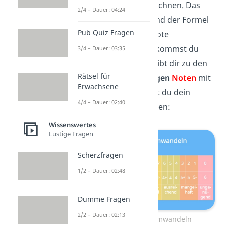
nur glatte Noten umrechnen. Das
2/4 – Dauer: 04:24
heißt, du kannst anhand der Formel
Pub Quiz Fragen
kein + oder –
deiner Note
umwandeln. Dafür bekommst du
3/4 – Dauer: 03:35
hier eine
Tabelle
. Sie gibt dir zu den
Rätsel für
Punkten
die
zugehörigen
Noten
mit
Erwachsene
+ und –
an. Hier kannst du dein
4/4 – Dauer: 02:40
Ergebnis einfach ablesen:
Wissenswertes
Lustige Fragen
Scherzfragen
1/2 – Dauer: 02:48
Dumme Fragen
2/2 – Dauer: 02:13
Punkte in Noten umwandeln