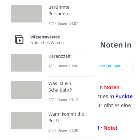
Berühmte
Personen
7/7 – Dauer: 04:57
Wissenswertes
Nützliches Wissen
Wie rechne ich Noten in
Punkte um?
Karenzzeit
zur Stelle im Video springen
1/7 – Dauer: 03:45
(00:57)
Was ist ein
Hast du dein Ergebnis in
Noten
Schaltjahr?
vorliegen und möchtest es
in
Punkte
2/7 – Dauer: 04:13
umrechnen
? Auch dafür gibt es eine
Wann kommt die
einfache
Formel
:
Post?
Punkte = 17 – (3 ⋅
Note
)
3/7 – Dauer: 01:38