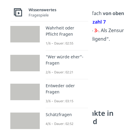
Wissenswertes
Du liest die Tabelle einfach
von oben
Fragespiele
nach unten
. Die
Punktzahl 7
Wahrheit oder
bedeutet als
Note
also
3-
. Als Zensur
Pflicht Fragen
nennst du das „befriedigend“.
1/6 – Dauer: 02:55
"Wer würde eher"-
Fragen
2/6 – Dauer: 02:21
Entweder oder
Fragen
3/6 – Dauer: 03:15
Noten und Punkte in
Schätzfragen
Hochschule und
4/6 – Dauer: 02:52
Universität