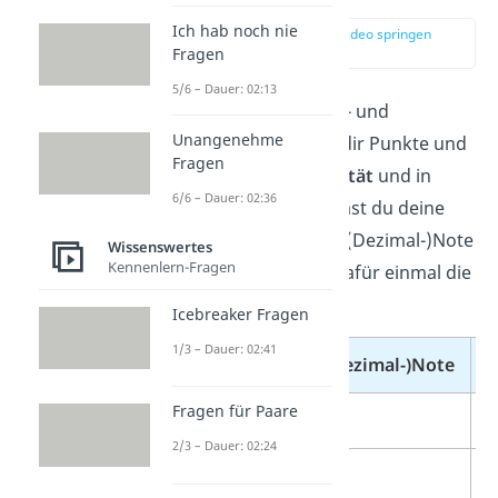
Ich hab noch nie
zur Stelle im Video springen
(02:03)
Fragen
5/6 – Dauer: 02:13
Nicht nur in der Mittel- und
Unangenehme
Oberstufe begegnen dir Punkte und
Fragen
Noten. In der
Universität
und in
6/6 – Dauer: 02:36
Hochschulen
bekommst du deine
Leistung meistens als (Dezimal-)Note
Wissenswertes
Kennenlern-Fragen
mitgeteilt. Schau dir dafür einmal die
folgende
Tabelle
an:
Icebreaker Fragen
1/3 – Dauer: 02:41
Notenpunkte
(Dezimal-)Note
Z
Fragen für Paare
15
0,7
a
2/3 – Dauer: 02:24
14
1,0
s