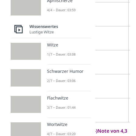
Aprilscherze
4
4,3
n
4/4 – Dauer: 03:59
a
Wissenswertes
Lustige Witze
3
4,7
n
a
Witze
1/7 – Dauer: 03:08
2
5,0
n
a
Schwarzer Humor
2/7 – Dauer: 03:06
1
5,3
n
a
Flachwitze
0
5,7
n
3/7 – Dauer: 01:44
a
Wortwitze
Hast du eine
(Dezimal-)Note von 4,3
4/7 – Dauer: 03:20