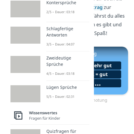
Kontersprüche
Nächstes unseren
Beitrag
zur
2/5 – Dauer: 03:18
Benotung
an! Dort erfährst du alles
darüber, welche Noten es gibt und
Schlagfertige
was sie bedeuten. Viel Spaß!
Antworten
3/5 – Dauer: 04:07
Zweideutige
Sprüche
4/5 – Dauer: 03:18
Lügen Sprüche
5/5 – Dauer: 02:31
Zum Video: Benotung
Wissenswertes
Fragen für Kinder
Quizfragen für