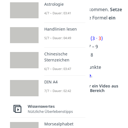
Beispiel:
Astrologie
Du hast die
Note 3
bekommen.
Setze
4/7 – Dauer: 03:41
deine Note 3 nun in die Formel
ein
und rechne sie aus:
Handlinien lesen
Punkte = 17 – (3 ⋅
3
)
5/7 – Dauer: 04:49
Punkte = 17 – 9
Chinesische
Punkte = 8
Sternzeichen
Deine
Note 3
sind in Punkte
6/7 – Dauer: 03:47
umgerechnet
8 Punkte
.
DIN A4
Studyflix vernetzt: Hier ein Video aus
einem anderen Bereich
7/7 – Dauer: 02:42
Wissenswertes
Nützliche Überlebenstipps
Morsealphabet