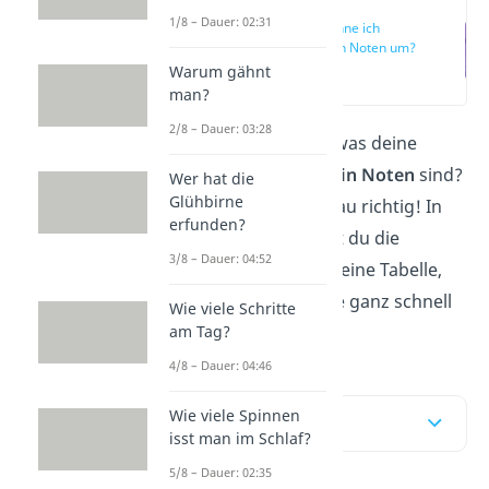
1/8 – Dauer: 02:31
Wie rechne ich
Punkte in Noten um?
Warum gähnt
(00:13)
man?
2/8 – Dauer: 03:28
Du möchtest wissen, was deine
Punkte
umgewandelt
in Noten
sind?
Wer hat die
Glühbirne
Dann bist du hier genau richtig! In
erfunden?
diesem Beitrag findest du die
3/8 – Dauer: 04:52
passende Formel und eine Tabelle,
damit du deine Punkte ganz schnell
Wie viele Schritte
umrechnen kannst.
am Tag?
4/8 – Dauer: 04:46
Wie viele Spinnen
Inhaltsübersicht
isst man im Schlaf?
5/8 – Dauer: 02:35