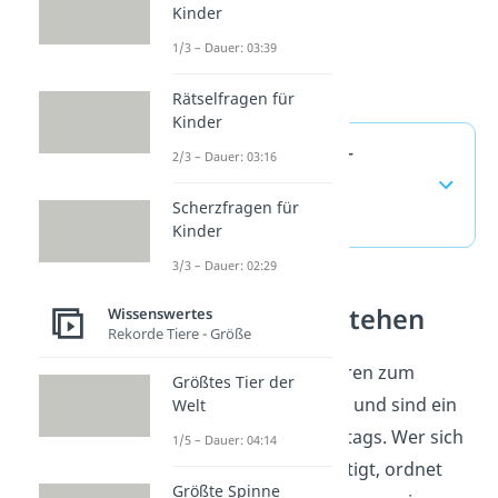
Kinder
1/3 – Dauer: 03:39
Rätselfragen für
Kinder
Punkte in Noten —
2/3 – Dauer: 03:16
häufigste Fragen
Scherzfragen für
(ausklappen)
Kinder
3/3 – Dauer: 02:29
Benotung verstehen
Wissenswertes
Rekorde Tiere - Größe
Punkte in Noten gehören zum
Größtes Tier der
Themenfeld Benotung und sind ein
Welt
fester Teil des Schulalltags. Wer sich
1/5 – Dauer: 04:14
mit Benotung beschäftigt, ordnet
Größte Spinne