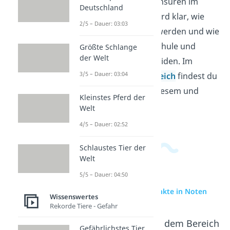
Noten, Punkte und Zensuren im
Deutschland
Schulsystem ein. So wird klar, wie
2/5 – Dauer: 03:03
Leistungen bewertet werden und wie
sich Ergebnisse aus Schule und
Größte Schlange
der Welt
Hochschule unterscheiden. Im
3/5 – Dauer: 03:04
Allgemeinwissensbereich
findest du
passende Videos zu diesem und
Kleinstes Pferd der
verwandten Themen.
Welt
4/5 – Dauer: 02:52
Schlaustes Tier der
Welt
5/5 – Dauer: 04:50
zur Videoseite: Punkte in Noten
Wissenswertes
Rekorde Tiere - Gefahr
Beliebte Inhalte aus dem Bereich
Gefährlichstes Tier