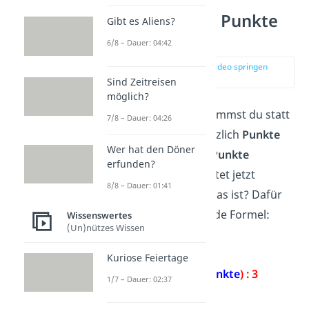
Wie rechne ich Punkte
Gibt es Aliens?
in Noten um?
6/8 – Dauer: 04:42
zur Stelle im Video springen
(00:13)
Sind Zeitreisen
möglich?
In der Oberstufe bekommst du statt
7/8 – Dauer: 04:26
Noten von 1 bis 6
plötzlich
Punkte
Wer hat den Döner
von 0 bis 15
. Du hast
Punkte
erfunden?
bekommen und möchtet jetzt
8/8 – Dauer: 01:41
wissen, welche
Note
das ist? Dafür
verwendest du folgende Formel:
Wissenswertes
(Un)nützes Wissen
Punkte in Noten:
Kuriose Feiertage
Note = (17 –
Punkte
) : 3
1/7 – Dauer: 02:37
Beispiel: