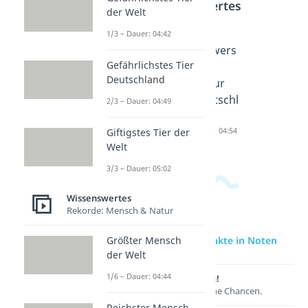
Wissenswertes
der Welt
1/3 – Dauer: 04:42
Punktes
Abitur
Schwers
Gefährlichstes Tier
ystem
Punktet
tes
Deutschland
Oberstu
abelle
Abitur
fe
Dauer: 03:01
Deutschl
2/3 – Dauer: 04:49
Dauer: 03:28
and
Dauer: 04:54
Giftigstes Tier der
Welt
3/3 – Dauer: 05:02
Wissenswertes
Rekorde: Mensch & Natur
zur Videoseite: Punkte in Noten
Größter Mensch
der Welt
1/6 – Dauer: 04:44
Lernen lohnt sich!
Entdecke hier deine Chancen.
Reichster Mensch