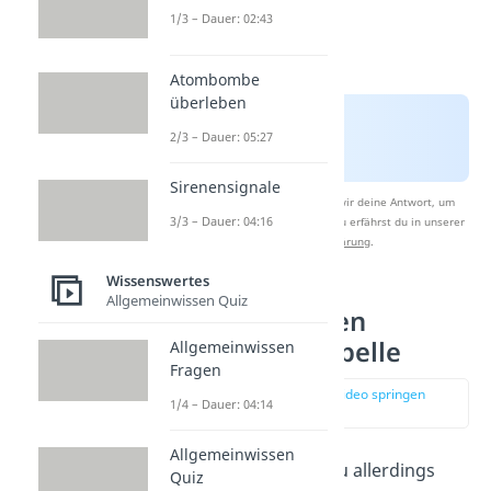
1/3 – Dauer: 02:43
Atombombe
überleben
2/3 – Dauer: 05:27
Sirenensignale
Nach Beantwortung speichern wir deine Antwort, um
3/3 – Dauer: 04:16
Studyflix zu verbessern. Mehr dazu erfährst du in unserer
Datenschutzerklärung
.
Wissenswertes
Allgemeinwissen Quiz
Punkte in Noten
umrechnen Tabelle
Allgemeinwissen
Fragen
zur Stelle im Video springen
1/4 – Dauer: 04:14
(01:32)
Allgemeinwissen
Mit
Formeln
kannst du allerdings
Quiz