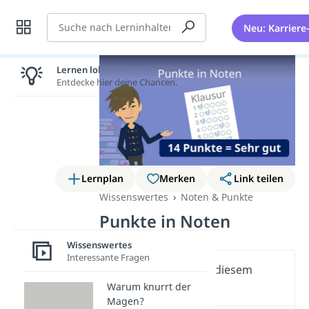
Suche
Neu: Karriere
Lernen lohnt sich!
Entdecke hier deine Chancen.
Lernplan
Merken
Link teilen
Wissenswertes
Noten & Punkte
Punkte in Noten
Wissenswertes
Interessante Fragen
Wichtige Inhalte in diesem
Video
Warum knurrt der
Magen?