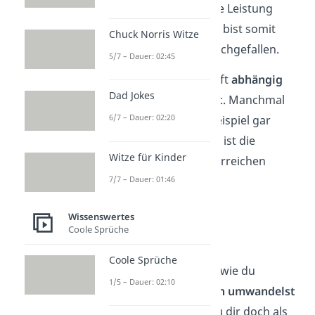
oder weniger
, ist deine Leistung
nicht ausreichend
. Du bist somit
Chuck Norris Witze
durch die Prüfung durchgefallen.
5/7 – Dauer: 02:45
Noten sind übrigens oft
abhängig
Dad Jokes
von deiner
Universität
. Manchmal
6/7 – Dauer: 02:20
gibt es an Unis zum Beispiel gar
keine 15 Punkte. Dann ist die
Witze für Kinder
höchste Note, die du erreichen
7/7 – Dauer: 01:46
kannst, die 1,0.
Wissenswertes
Coole Sprüche
Benotung
Coole Sprüche
Klasse! Jetzt weißt du, wie du
1/5 – Dauer: 02:10
Notenpunkte in Noten umwandelst
und umgekehrt. Schau dir doch als