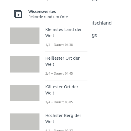
Dauer: 03:28
Abitur Punktetabelle
Wissenswertes
Rekorde rund um Orte
Dauer: 03:01
Schwerstes Abitur Deutschland
Kleinstes Land der
Dauer: 04:54
Schwerste Studiengänge
Welt
Dauer: 05:50
1/4 – Dauer: 04:38
Heißester Ort der
Welt
2/4 – Dauer: 04:45
Kältester Ort der
Welt
3/4 – Dauer: 05:05
Höchster Berg der
Welt
4/4 – Dauer: 02:27