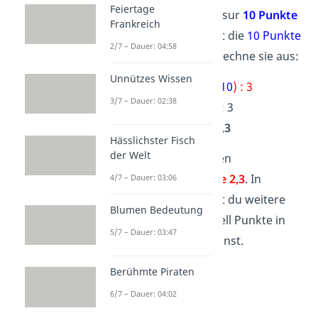
Feiertage
Du hast für deine Klausur
10 Punkte
Frankreich
bekommen. Setze jetzt die
10 Punkte
2/7 – Dauer: 04:58
in die Formel ein und rechne sie aus:
Unnützes Wissen
Note = (17 –
10
) : 3
3/7 – Dauer: 02:38
Note = 7 : 3
Note = 2,3
Hässlichster Fisch
der Welt
10 Punkte
sind in Noten
umgewandelt die
Note 2,3
.
In
4/7 – Dauer: 03:06
unserem
Video
findest du weitere
Blumen Bedeutung
Beispiele, wie du schnell Punkte in
5/7 – Dauer: 03:47
Noten umrechnen kannst.
Berühmte Piraten
6/7 – Dauer: 04:02