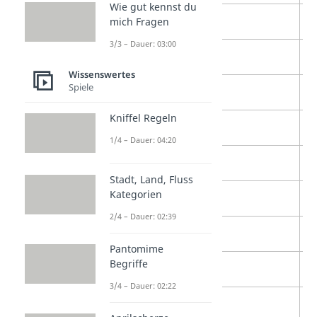
Wie gut kennst du
13
1,3
s
mich Fragen
3/3 – Dauer: 03:00
12
1,7
g
Wissenswertes
Spiele
11
2,0
g
Kniffel Regeln
10
2,3
g
1/4 – Dauer: 04:20
9
2,7
b
Stadt, Land, Fluss
Kategorien
8
3,0
b
2/4 – Dauer: 02:39
7
3,3
b
Pantomime
Begriffe
6
3,7
a
3/4 – Dauer: 02:22
5
4,0
a