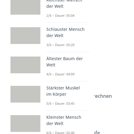
der Welt
2/6 – Dauer: 05:04
Schlauster Mensch
der Welt
3/6 – Dauer: 05:20
Ältester Baum der
Weitere Inhalte:
Welt
Wissenswertes
4/6 – Dauer: 04:09
Noten & Punkte
Benotung
Stärkster Muskel
Dauer: 04:35
im Körper
Notendurchschnitt berechnen
Dauer: 02:24
5/6 – Dauer: 03:45
Prozent in Noten
Dauer: 03:16
Kleinster Mensch
Punkte in Noten
der Welt
Dauer: 02:54
Punktesystem Oberstufe
6/6 – Dauer: 02:40