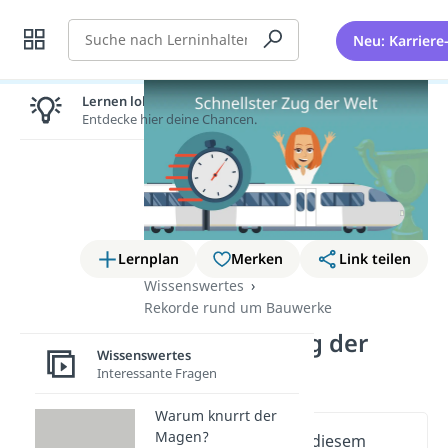
Suche
Neu: Karriere
Lernen lohnt sich!
Entdecke hier deine Chancen.
Lernplan
Merken
Link teilen
Wissenswertes
Rekorde rund um Bauwerke
Schnellster Zug der
Wissenswertes
Welt
Interessante Fragen
Warum knurrt der
Magen?
Wichtige Inhalte in diesem