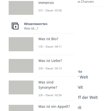
Entdecke hier deine Chancen.
immersiv
5/5 – Dauer: 03:36
Wissenswertes
Was ist...?
Was ist Bio?
1/8 – Dauer: 04:11
Weitere Inhalte:
Was ist Liebe?
Wissenswertes
2/8 – Dauer: 05:13
Rekorde rund um Bauwerke
Höchstes Gebäude der Welt
Was sind
Dauer: 04:39
Längster Tunnel der Welt
Synonyme?
Dauer: 04:30
3/8 – Dauer: 02:56
Größtes Containerschiff der Welt
Dauer: 03:06
Was ist ein Appell?
Schnellster Zug der Welt