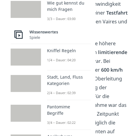
Wie gut kennst du
SNCF. Die Höchstgeschwindigkeit
mich Fragen
erreichte der Zug bei einer
Testfahrt
3/3 – Dauer: 03:00
auf der Strecke zwischen Vaires und
Baudrecourt.
Wissenswertes
Spiele
Spannend ist, dass eine höhere
Kniffel Regeln
Geschwindigkeit durch
limitierende
1/4 – Dauer: 04:20
Faktoren
unmöglich war. Bei
Geschwindigkeiten über
600 km/h
Stadt, Land, Fluss
drohte der Abriss zur Oberleitung
Kategorien
und eine Beschädigung der
2/4 – Dauer: 02:39
Außenhaut des Zugs. Für die
öffentliche Inbetriebnahme war das
Pantomime
Begriffe
Testprojekt
zu keinem Zeitpunkt
gedacht. Es sollten lediglich die
3/4 – Dauer: 02:22
technischen Komponenten auf