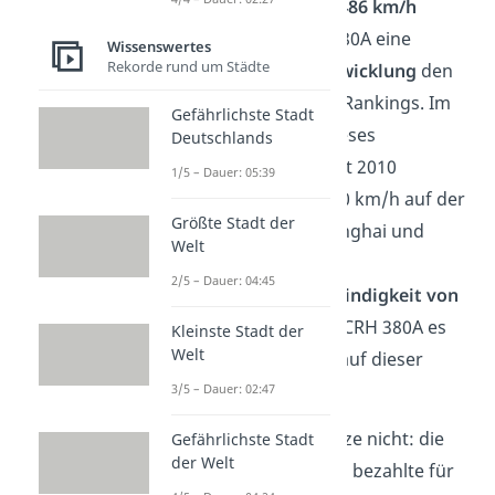
Geschwindigkeit von
486 km/h
belegt mit dem CRH 380A eine
Wissenswertes
Rekorde rund um Städte
chinesische Eigenentwicklung
den
siebten Platz unseres Rankings. Im
Gefährlichste Stadt
Plandienst erreicht dieses
Deutschlands
chinesische Modell seit 2010
1/5 – Dauer: 05:39
rekordverdächtige 420 km/h auf der
Größte Stadt der
Strecke zwischen Shanghai und
Welt
Hangzhou. Mit einer
2/5 – Dauer: 04:45
Durchschnittsgeschwindigkeit von
350 km/h
machte der CRH 380A es
Kleinste Stadt der
Welt
möglich die Fahrtzeit auf dieser
Strecke zu
halbieren
.
3/5 – Dauer: 02:47
Ganz billig ist das Ganze nicht: die
Gefährlichste Stadt
der Welt
chinesische Regierung bezahlte für