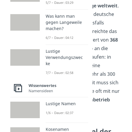
5/7 – Dauer: 03:29
10 der
schnellsten Züge weltweit
.
Dabei braucht sich die deutsche
Was kann man
Ingenieurskunst keinesfalls
gegen Langeweile
machen?
verstecken. In Tests erreichte das
6/7 – Dauer: 04:12
Modell einen Spitzenwert von
368
km/h
und fährt sich so an die
Lustige
Weltspitze. Dumm gelaufen: in
Verwendungszwec
ke
Deutschland gibt es keine
7/7 – Dauer: 02:58
Zugstrecke, welche mehr als 300
km/h zulässt und somit muss sich
Wissenswertes
die 11.000 PS Maschine oft mit nur
Namensideen
250 km/h im Personenbetrieb
Lustige Namen
zufriedengeben.
1/6 – Dauer: 02:37
Kosenamen
Längster Tunnel der