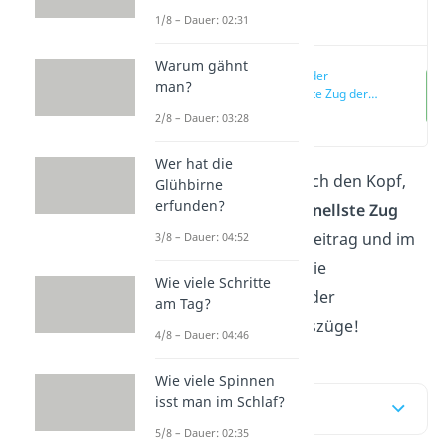
Video
1/8 – Dauer: 02:31
Warum gähnt
Was ist der
man?
schnellste Zug der
Welt?
(04:58)
2/8 – Dauer: 03:28
Wer hat die
Dir geht die Frage durch den Kopf,
Glühbirne
erfunden?
was eigentlich der
schnellste Zug
der Welt
ist? Hier im Beitrag
und im
3/8 – Dauer: 04:52
Video
zeigen wir dir die
Wie viele Schritte
internationale Top 10 der
am Tag?
Hochgeschwindigkeitszüge!
4/8 – Dauer: 04:46
Wie viele Spinnen
isst man im Schlaf?
Inhaltsübersicht
5/8 – Dauer: 02:35