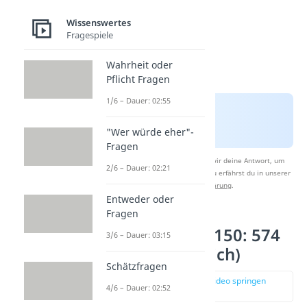
Wissenswertes
Fragespiele
Wahrheit oder
Pflicht Fragen
1/6 – Dauer: 02:55
"Wer würde eher"-
Fragen
Nach Beantwortung speichern wir deine Antwort, um
2/6 – Dauer: 02:21
Studyflix zu verbessern. Mehr dazu erfährst du in unserer
Datenschutzerklärung
.
Entweder oder
Fragen
Platz 3 – TGV V150: 574
3/6 – Dauer: 03:15
km/h (Frankreich)
Schätzfragen
zur Stelle im Video springen
4/6 – Dauer: 02:52
(04:02)