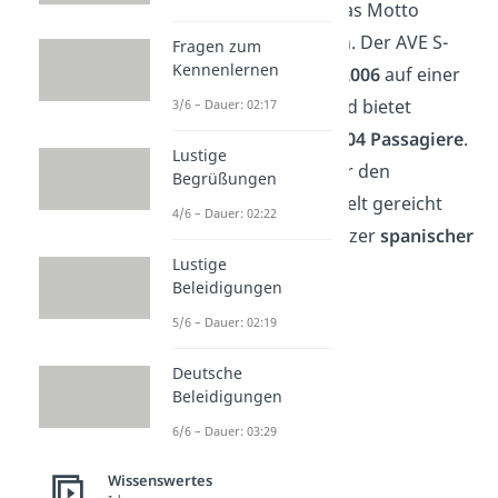
Die Zahl 404 scheint das Motto
unseres Platz 9 zu sein. Der AVE S-
Fragen zum
Kennenlernen
103 erreichte im
Jahr 2006
auf einer
Testfahrt
404 km/h
und bietet
3/6 – Dauer: 02:17
gleichzeitig Platz für
404 Passagiere
.
Lustige
Auch wenn es nicht für den
Begrüßungen
schnellsten Zug der Welt gereicht
4/6 – Dauer: 02:22
hat, ist das Modell stolzer
spanischer
Lustige
Rekordhalter
.
Beleidigungen
5/6 – Dauer: 02:19
Deutsche
Beleidigungen
6/6 – Dauer: 03:29
Wissenswertes