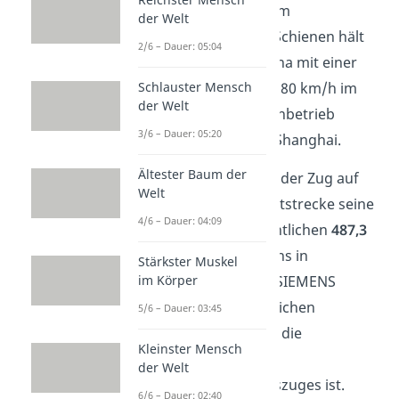
serienmäßigen Züge
im
der Welt
Personenbetrieb
auf Schienen hält
2/6 – Dauer: 05:04
der CRH380BL aus China mit einer
Geschwindigkeit von 380 km/h im
Schlauster Mensch
der Welt
planmäßigen Personenbetrieb
3/6 – Dauer: 05:20
zwischen Peking und Shanghai.
Ältester Baum der
Im Jahr 2011 erreichte der Zug auf
Welt
einer chinesischen Teststrecke seine
4/6 – Dauer: 04:09
Bestleistung mit beachtlichen
487,3
km/h
. Spannend für uns in
Stärkster Muskel
Deutschland ist, dass SIEMENS
im Körper
Zulieferer von wesentlichen
5/6 – Dauer: 03:45
elektrischen Teilen für die
Kleinster Mensch
Konstruktion des
der Welt
Hochgeschwindigkeitszuges ist.
6/6 – Dauer: 02:40