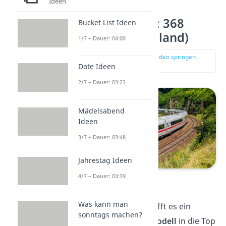
Ideen
Platz 10 – ICE3: 368
Bucket List Ideen
km/h (Deutschland)
1/7 – Dauer: 04:00
zur Stelle im Video springen
(00:20)
Date Ideen
2/7 – Dauer: 03:23
Mädelsabend
Ideen
3/7 – Dauer: 03:48
Jahrestag Ideen
4/7 – Dauer: 03:39
ICE3
Was kann man
Mit dem ICE3 hat schafft es ein
sonntags machen?
weiteres
deutsches Modell
in die Top