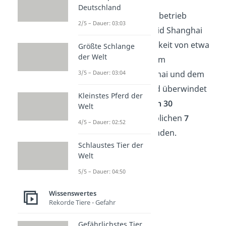
Deutschland
Im täglichen Personenbetrieb
2/5 – Dauer: 03:03
verkehrt der Transrapid Shanghai
mit einer Geschwindigkeit von etwa
Größte Schlange
der Welt
430 km/h zwischen dem
3/5 – Dauer: 03:04
Messezentrum Shanghai und dem
Flughafen Pudong und überwindet
Kleinstes Pferd der
damit eine
Distanz von 30
Welt
Kilometern
in unglaublichen
7
4/5 – Dauer: 02:52
Minuten
und 18 Sekunden.
Schlaustes Tier der
Welt
5/5 – Dauer: 04:50
Wissenswertes
Rekorde Tiere - Gefahr
Gefährlichstes Tier