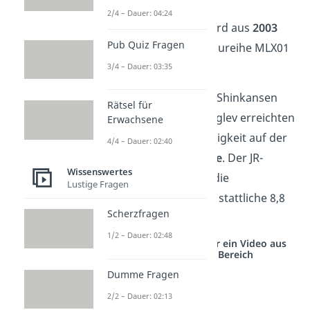
bleibt dieser
2/4 – Dauer: 04:24
Geschwindigkeitsrekord aus
2003
Pub Quiz Fragen
ein Einzelfall, da die Baureihe MLX01
rein experimentell
ist.
3/4 – Dauer: 03:35
Übrigens:
Sowohl der Shinkansen
Rätsel für
LO, als auch der JR-Maglev erreichten
Erwachsene
ihre Höchstgeschwindigkeit auf der
4/4 – Dauer: 02:40
Yamanashi-Teststrecke
. Der JR-
Wissenswertes
Maglev benötigte für die
Lustige Fragen
Beschleunigung dabei stattliche 8,8
Scherzfragen
Kilometer.
1/2 – Dauer: 02:48
Studyflix vernetzt: Hier ein Video aus
einem anderen Bereich
Dumme Fragen
2/2 – Dauer: 02:13