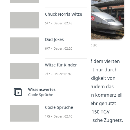
Chuck Norris Witze
5/7 – Dauer: 02:45
Dad Jokes
TGV Atlantique
6/7 – Dauer: 02:20
Der TGV Atlantique auf dem vierten
Witze für Kinder
Platz zeichnet sich nicht nur durch
7/7 – Dauer: 01:46
seine Höchstgeschwindigkeit von
515,3 km/h
aus. Er ist zudem das
Wissenswertes
erste Modell, das schon kommerziell
Coole Sprüche
für den
Personenverkehr
genutzt
Coole Sprüche
wird. Aktuell befahren 150 TGV
1/5 – Dauer: 02:10
Atlantique das französische Zugnetz.