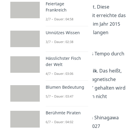
Feiertage
schnellste Zug der Welt. Diese
Frankreich
Rekordgeschwindigkeit erreichte das
2/7 – Dauer: 04:58
führerlose Testmodell im Jahr 2015
auf einer 42 Kilometer langen
Unnützes Wissen
Teststrecke.
3/7 – Dauer: 02:38
Ermöglicht wird dieses Tempo durch
Hässlichster Fisch
den Einsatz von
der Welt
Magnetschwebetechnik
.
Das heißt,
4/7 – Dauer: 03:06
dass der Zug durch magnetische
Blumen Bedeutung
Kraft „in der Schwebe“ gehalten wird
und somit die Schienen nicht
5/7 – Dauer: 03:47
berührt!
Berühmte Piraten
Sobald die Strecke von Shinagawa
6/7 – Dauer: 04:02
nach Nagoya im Jahr 2027