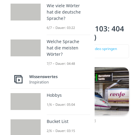
achten Platz
.
Wie viele Wörter
hat die deutsche
Sprache?
Platz 9 – AVE S-103: 404
6/7 – Dauer: 03:22
km/h (Spanien)
Welche Sprache
hat die meisten
zur Stelle im Video springen
(00:45)
Wörter?
7/7 – Dauer: 04:48
Wissenswertes
Inspiration
Hobbys
1/6 – Dauer: 05:04
AVE S-103
Bucket List
2/6 – Dauer: 03:15