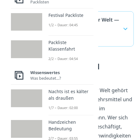
Packlisten
Festival Packliste
Schnellster Zug der Welt —
1/2 – Dauer: 04:45
häufigste Fragen
(ausklappen)
Packliste
Klassenfahrt
2/2 – Dauer: 04:54
Verkehrsmittel
Wissenswertes
verstehen
Was bedeutet...?
Der schnellste Zug der Welt gehört
Nachts ist es kälter
als draußen
zum Themenfeld Verkehrsmittel und
zeigt, wie weit Technik im
1/7 – Dauer: 02:00
Bahnverkehr gehen kann. Wer sich
Handzeichen
mit Verkehrsmitteln beschäftigt,
Bedeutung
vergleicht Wege, Geschwindigkeiten
2/7 – Dauer: 03:55