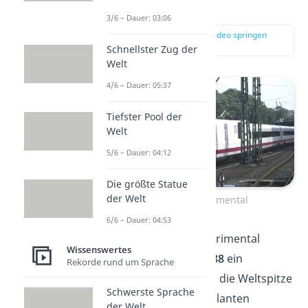
(Deutschland)
3/6 – Dauer: 03:06
zur Stelle im Video springen
(01:13)
Schnellster Zug der
Welt
4/6 – Dauer: 05:37
Tiefster Pool der
Welt
5/6 – Dauer: 04:12
Die größte Statue
der Welt
Intercity Experimental
6/6 – Dauer: 04:53
Mit dem Intercity Experimental
Wissenswertes
schaffte es
im Jahr 1988
ein
Rekorde rund um Sprache
deutscher Zug, sich an die Weltspitze
Schwerste Sprache
zu setzen. In einer geplanten
der Welt