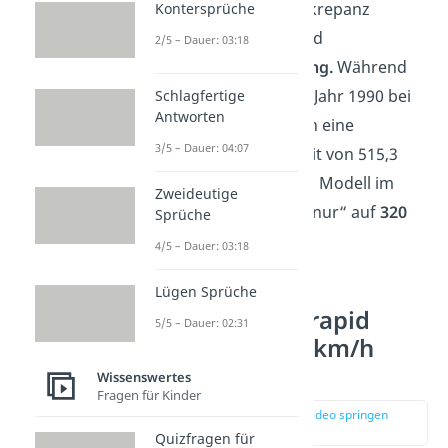
Interessant ist die Diskrepanz
Kontersprüche
zwischen
Testfahrt
und
2/5 – Dauer: 03:18
kommerzieller Nutzung.
Während
der TGV Atlantique im Jahr 1990 bei
Schlagfertige
Antworten
seinem Rekordversuch eine
3/5 – Dauer: 04:07
Höchstgeschwindigkeit von 515,3
km/h erreichte, ist das Modell im
Zweideutige
öffentlichen Verkehr „nur“ auf
320
Sprüche
km/h zugelassen
.
4/5 – Dauer: 03:18
Lügen Sprüche
Platz 5 – Transrapid
5/5 – Dauer: 02:31
Shanghai: 501 km/h
(China)
Wissenswertes
Fragen für Kinder
zur Stelle im Video springen
(03:02)
Quizfragen für