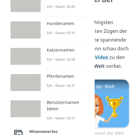
Welt
2/6 – Dauer: 02:20
Jetzt kennst du die wichtigsten
Hundenamen
Fakten zu den schnellsten Zügen der
3/6 – Dauer: 02:15
Welt. Du willst noch eine spannende
Top 10 Liste sehen? Dann schau doch
Katzennamen
gerne mal in unserem
Video
zu den
4/6 – Dauer: 02:58
längsten Tunneln der Welt
vorbei.
Pferdenamen
5/6 – Dauer: 03:37
Benutzernamen
Ideen
6/6 – Dauer: 02:12
Wissenswertes
Zum Video: Längster Tunnel der Welt