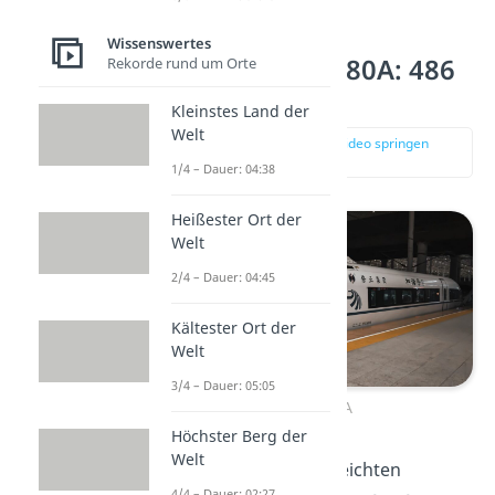
Wissenswertes
Platz 7 – CRH 380A: 486
Rekorde rund um Orte
km/h (China)
Kleinstes Land der
Welt
zur Stelle im Video springen
(01:53)
1/4 – Dauer: 04:38
Heißester Ort der
Welt
2/4 – Dauer: 04:45
Kältester Ort der
Welt
3/4 – Dauer: 05:05
CRH 380A
Höchster Berg der
Welt
Mit einer maximal erreichten
4/4 – Dauer: 02:27