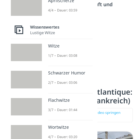
Aprilscherze
Funktionalität
überprüft und
4/4 – Dauer: 03:59
optimiert
werden.
Wissenswertes
Lustige Witze
Witze
1/7 – Dauer: 03:08
Schwarzer Humor
2/7 – Dauer: 03:06
Platz 4 – TGV Atlantique:
515,3 km/h (Frankreich)
Flachwitze
3/7 – Dauer: 01:44
zur Stelle im Video springen
(03:33)
Wortwitze
4/7 – Dauer: 03:20