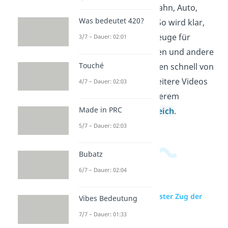
und den Einsatz von Bahn, Auto,
Was bedeutet 420?
Schiff oder Flugzeug. So wird klar,
warum manche Fahrzeuge für
3/7 – Dauer: 02:01
Rekorde gebaut werden und andere
Touché
im Alltag viele Menschen schnell von
Ort zu Ort bringen. Weitere Videos
4/7 – Dauer: 02:03
dazu findest du in unserem
Made in PRC
Allgemeinwissensbereich
.
5/7 – Dauer: 02:03
Bubatz
6/7 – Dauer: 02:04
zur Videoseite: Schnellster Zug der
Vibes Bedeutung
Welt
7/7 – Dauer: 01:33