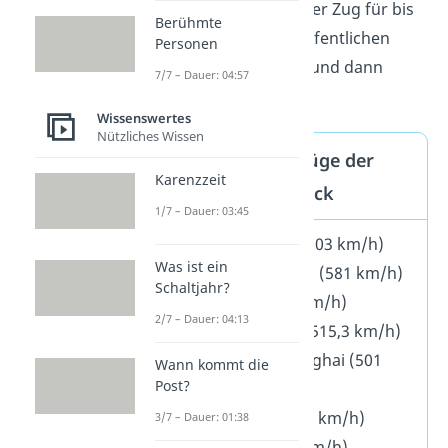
fertiggestellt ist, soll der Zug für bis
Berühmte
zu 92 Passagiere im öffentlichen
Personen
Verkehr bereitstehen und dann
7/7 – Dauer: 04:57
serienreif
sein.
Wissenswertes
Nützliches Wissen
Die schnellsten Züge der
Karenzzeit
Welt auf einen Blick
1/7 – Dauer: 03:45
Shinkansen L0 (603 km/h)
Was ist ein
JR-Maglev MLX01 (581 km/h)
Schaltjahr?
TGV V150 (574 km/h)
2/7 – Dauer: 04:13
TGV Atlantique (515,3 km/h)
Transrapid Shanghai (501
Wann kommt die
Post?
km/h)
CRH380BL (487,3 km/h)
3/7 – Dauer: 01:38
CRH 380A (486 km/h)