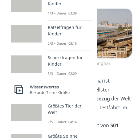
Kinder
1/3 – Dauer: 03:39
Rätselfragen für
Kinder
2/3 – Dauer: 03:16
Scherzfragen für
Transrapid Shanghai
Kinder
3/3 – Dauer: 02:29
Der Transrapid Shanghai ist
Wissenswertes
Rekordhalter als schnellster
Rekorde Tiere - Größe
kommerzieller Schwebezug
der Welt
Größtes Tier der
und erreichte bei einer Testfahrt im
Welt
Jahr 2003 eine
1/5 – Dauer: 04:14
Höchstgeschwindigkeit von
501
km/h
.
Größte Spinne