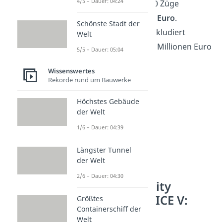
4/5 – Dauer: 04:24
einen Auftrag über 140 Züge
umgerechnet
5,1 Mrd. Euro
.
Schönste Stadt der
Entwicklungskosten inkludiert
Welt
entspricht das ca. 36,5 Millionen Euro
5/5 – Dauer: 05:04
pro Zug.
Wissenswertes
Rekorde rund um Bauwerke
Höchstes Gebäude
der Welt
1/6 – Dauer: 04:39
Längster Tunnel
der Welt
2/6 – Dauer: 04:30
Platz 8 – Intercity
Experimental/ ICE V:
Größtes
Containerschiff der
406,9 km/h
Welt