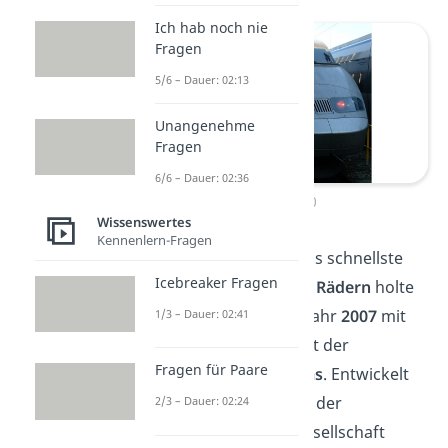
Ich hab noch nie
Fragen
5/6 – Dauer: 02:13
Unangenehme
Fragen
6/6 – Dauer: 02:36
TGV V150
Wissenswertes
Kennenlern-Fragen
Den Weltrekord für das schnellste
Icebreaker Fragen
Schienenfahrzeug auf Rädern
holte
sich der TGV V150 im Jahr
2007
mit
1/3 – Dauer: 02:41
547 km/h
und ist damit der
Fragen für Paare
schnellste Zug Europas
. Entwickelt
wurde das Modell von der
2/3 – Dauer: 02:24
französischen Bahngesellschaft