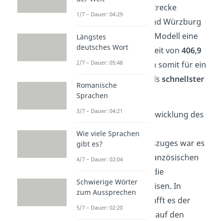
Rekordfahrt
auf der Strecke
1/7 – Dauer: 04:29
zwischen Hannover und Würzburg
knackte das deutsche Modell eine
Längstes
deutsches Wort
rasante Geschwindigkeit von
406,9
2/7 – Dauer: 05:48
km/h
und sicherte sich somit für ein
Jahr den
Weltrekord
als
schnellster
Romanische
Zug der Welt
.
Sprachen
3/7 – Dauer: 04:21
Die Motivation der Entwicklung des
deutschen
Wie viele Sprachen
Hochgeschwindigkeitszuges war es
gibt es?
unter anderem den französischen
4/7 – Dauer: 02:04
Konkurrenten TGV
in die
Schwierige Wörter
(Zug)schranken zu weisen. In
zum Aussprechen
unserem Ranking schafft es der
5/7 – Dauer: 02:20
Intercity Experimental auf den