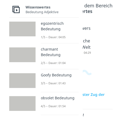
Beliebte Inhalte aus dem Bereich
Wissenswertes
Wissenswertes
Bedeutung Adjektive
egozentrisch
Tiefster
Die
Schwers
Bedeutung
Pool der
größte
te
1/5 – Dauer: 04:05
Welt
Statue
Sprache
Dauer: 04:12
der Welt
der Welt
charmant
Dauer: 04:53
Dauer: 04:29
Bedeutung
2/5 – Dauer: 01:04
Goofy Bedeutung
3/5 – Dauer: 01:43
zur Videoseite: Schnellster Zug der
obsolet Bedeutung
Welt
4/5 – Dauer: 01:54
Lernen lohnt sich!