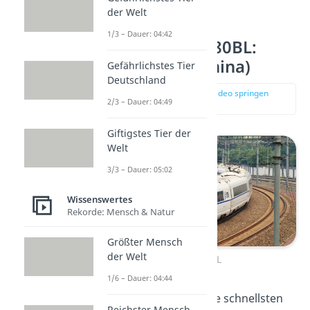
der Welt
1/3 – Dauer: 04:42
Platz 6 – CRH380BL:
487,3 km/h (China)
Gefährlichstes Tier
Deutschland
zur Stelle im Video springen
2/3 – Dauer: 04:49
(02:35)
Giftigstes Tier der
Welt
3/3 – Dauer: 05:02
Wissenswertes
Rekorde: Mensch & Natur
Größter Mensch
der Welt
CRH380BL
1/6 – Dauer: 04:44
Den Weltrekord für die schnellsten
Reichster Mensch