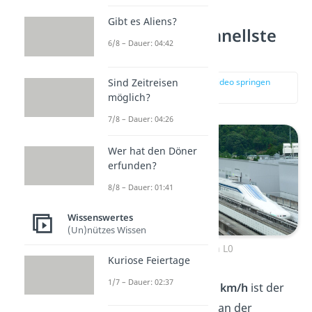
Gibt es Aliens?
Was ist der schnellste
6/8 – Dauer: 04:42
Zug der Welt?
Sind Zeitreisen
zur Stelle im Video springen
(04:58)
möglich?
7/8 – Dauer: 04:26
Wer hat den Döner
erfunden?
8/8 – Dauer: 01:41
Wissenswertes
(Un)nützes Wissen
Shinkansen L0
Kuriose Feiertage
1/7 – Dauer: 02:37
Mit unglaublichen
603 km/h
ist der
Shinkansen L0
aus Japan der