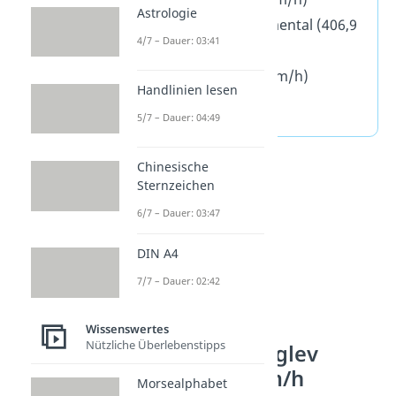
Astrologie
Intercity Experimental (406,9
4/7 – Dauer: 03:41
km/h)
AVE S-103 (404 km/h)
Handlinien lesen
ICE 3 (368 km/h)
5/7 – Dauer: 04:49
Chinesische
Sternzeichen
6/7 – Dauer: 03:47
DIN A4
7/7 – Dauer: 02:42
Wissenswertes
Nützliche Überlebenstipps
Platz 2 – JR-Maglev
MLX01: 581 km/h
Morsealphabet