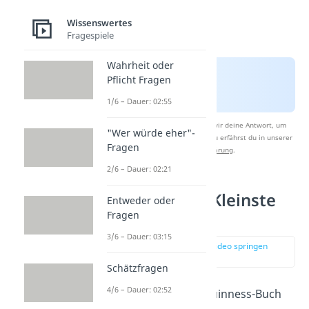
Wissenswertes
Fragespiele
Wahrheit oder
Pflicht Fragen
1/6 – Dauer: 02:55
Nach Beantwortung speichern wir deine Antwort, um
"Wer würde eher"-
Studyflix zu verbessern. Mehr dazu erfährst du in unserer
Fragen
Datenschutzerklärung
.
2/6 – Dauer: 02:21
Jyoti Amge — Kleinste
Entweder oder
Frau der Welt
Fragen
3/6 – Dauer: 03:15
zur Stelle im Video springen
(01:22)
Schätzfragen
4/6 – Dauer: 02:52
Jyoti Amge
gilt laut Guinness-Buch