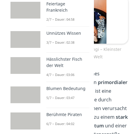
Feiertage
Frankreich
2/7 – Dauer: 04:58
Unnützes Wissen
3/7 – Dauer: 02:38
Chandra Bahadur Dangi – Kleinster
Mensch der Welt
Hässlichster Fisch
der Welt
Dangi litt aufgrund eines
4/7 – Dauer: 03:06
genetischen Defekts an
primordialer
Blumen Bedeutung
Kleinwüchsigkeit
. Das ist eine
5/7 – Dauer: 03:47
seltene Erkrankung, die durch
Mutationen in den Genen verursacht
Berühmte Piraten
wird. Das Ganze führt zu einem
stark
6/7 – Dauer: 04:02
verlangsamten Wachstum
und einer