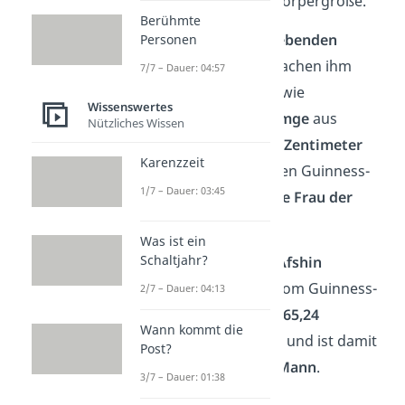
deutlich reduzierten Körpergröße.
Berühmte
Die aktuell kleinsten
lebenden
Personen
Menschen der Welt machen ihm
7/7 – Dauer: 04:57
aber gut Konkurrenz, wie
Wissenswertes
beispielsweise
Jyoti Amge
aus
Nützliches Wissen
Indien. Sie ist nur
62,8 Zentimeter
Karenzzeit
groß und hält damit den Guinness-
1/7 – Dauer: 03:45
Weltrekord als
kleinste Frau der
Welt
.
Was ist ein
Schaltjahr?
Übrigens:
Der Iraner
Afshin
Ghaderzadeh
wurde
vom Guinness-
2/7 – Dauer: 04:13
Buch der Rekorde auf
65,24
Wann kommt die
Zentimeter
gemessen und ist damit
Post?
der
kleinste lebende Mann
.
3/7 – Dauer: 01:38