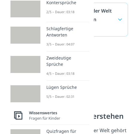
Kontersprüche
Kleinster Mensch der Welt
2/5 – Dauer: 03:18
— häufigste Fragen
(ausklappen)
Schlagfertige
Antworten
3/5 – Dauer: 04:07
Zweideutige
Sprüche
4/5 – Dauer: 03:18
Lügen Sprüche
5/5 – Dauer: 02:31
Wissenswertes
Weltrekorde verstehen
Fragen für Kinder
Der kleinste Mensch der Welt gehört
Quizfragen für