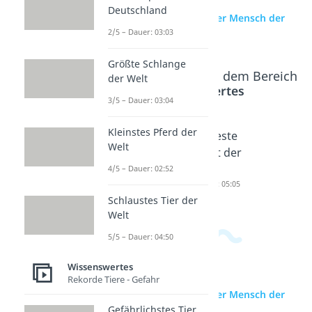
Deutschland
zur Videoseite: Kleinster Mensch der
Welt
2/5 – Dauer: 03:03
Größte Schlange
Beliebte Inhalte aus dem Bereich
der Welt
Wissenswertes
3/5 – Dauer: 03:04
Kleinstes Pferd der
Kleinste
Heißeste
Kälteste
Welt
s Land
r Ort der
r Ort der
der Welt
Welt
Welt
4/5 – Dauer: 02:52
Dauer: 04:38
Dauer: 04:45
Dauer: 05:05
Schlaustes Tier der
Welt
5/5 – Dauer: 04:50
Wissenswertes
Rekorde Tiere - Gefahr
zur Videoseite: Kleinster Mensch der
Welt
Gefährlichstes Tier