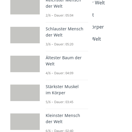
Schlauster Mensch der Welt
der Welt
Dauer: 05:20
Ältester Baum der Welt
2/6 – Dauer: 05:04
Dauer: 04:09
Stärkster Muskel im Körper
Schlauster Mensch
Dauer: 03:45
der Welt
Kleinster Mensch der Welt
3/6 – Dauer: 05:20
Dauer: 02:40
Ältester Baum der
Welt
4/6 – Dauer: 04:09
Stärkster Muskel
im Körper
5/6 – Dauer: 03:45
Kleinster Mensch
der Welt
6/6 – Dauer: 02:40