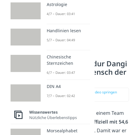
Astrologie
4/7 – Dauer: 03:41
Handlinien lesen
5/7 – Dauer: 04:49
Chinesische
Chandra Bahadur Dangi
Sternzeichen
— Kleinster Mensch der
6/7 – Dauer: 03:47
Welt
DIN A4
zur Stelle im Video springen
7/7 – Dauer: 02:42
(00:49)
Wissenswertes
Dangi
wurde 2012 von einem Team
Nützliche Überlebenstipps
des Guinness-Buchs
offiziell mit 54,6
Zentimeter gemessen
. Damit war er
Morsealphabet