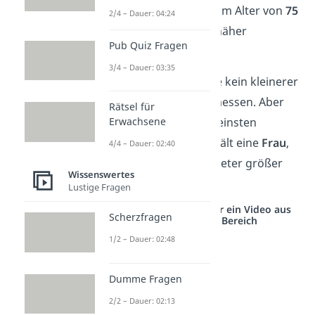
Jahr 2015 starb Dangi im Alter von
75
2/4 – Dauer: 04:24
Jahren
an einer nicht näher
Pub Quiz Fragen
erläuterten Krankheit.
3/4 – Dauer: 03:35
Seit seinem Tod wurde kein kleinerer
Mensch als Dangi gemessen. Aber
Rätsel für
den Rekord für den kleinsten
Erwachsene
lebenden
Menschen hält eine
Frau
,
4/4 – Dauer: 02:40
die nur wenige Zentimeter größer
Wissenswertes
ist, als Dangi es war.
Lustige Fragen
Studyflix vernetzt: Hier ein Video aus
Scherzfragen
einem anderen Bereich
1/2 – Dauer: 02:48
Dumme Fragen
2/2 – Dauer: 02:13