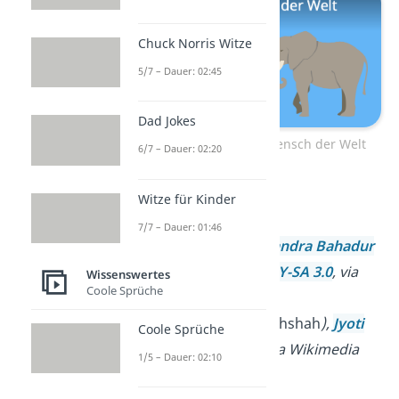
Chuck Norris Witze
5/7 – Dauer: 02:45
Dad Jokes
Zum Video: Größter Mensch der Welt
6/7 – Dauer: 02:20
Bildquellen:
Witze für Kinder
1. Ashish Lohorung
7/7 – Dauer: 01:46
(
Ashishlohorung
),
Chandra Bahadur
Dangi in Sydney
,
CC BY-SA 3.0
, via
Wissenswertes
Coole Sprüche
Wikimedia Commons
2. Ashesh Shah (
Asheshshah
),
Jyoti
Coole Sprüche
amge
,
CC BY-SA 3.0
, via Wikimedia
1/5 – Dauer: 02:10
Commons