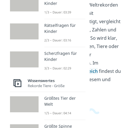
Kinder
zu den bekanntesten Weltrekorden
überhaupt. Wer sich mit
1/3 – Dauer: 03:39
Weltrekorden beschäftigt, vergleicht
Rätselfragen für
besondere Leistungen, Zahlen und
Kinder
Größen aus aller Welt. So wird klar,
2/3 – Dauer: 03:16
wie stark sich Menschen, Tiere oder
Scherzfragen für
Bauwerke voneinander
Kinder
unterscheiden können. Im
3/3 – Dauer: 02:29
Allgemeinwissensbereich
findest du
passende Videos zu diesem und
Wissenswertes
Rekorde Tiere - Größe
verwandten Themen.
Größtes Tier der
Welt
1/5 – Dauer: 04:14
Größte Spinne