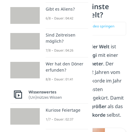
Wer ist der kleinste
Gibt es Aliens?
Mensch der Welt?
6/8 – Dauer: 04:42
zur Stelle im Video springen
(00:14)
Sind Zeitreisen
möglich?
Der
kleinste Mensch der Welt
ist
7/8 – Dauer: 04:26
Chandra Bahadur Dangi
mit einer
Größe von
54,6 Zentimeter
. Der
Wer hat den Döner
erfunden?
Nepalese wurde mit 72 Jahren vom
8/8 – Dauer: 01:41
Guinness-Buch der Rekorde im Jahr
2012 offiziell zum kleinsten
Wissenswertes
Menschen aller Zeiten
gekürt. Damit
(Un)nützes Wissen
war Dangi nur
etwas größer
als das
Kuriose Feiertage
Guinness-Buch der Rekorde
selbst.
1/7 – Dauer: 02:37