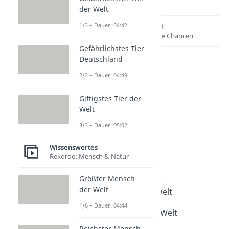
der Welt
1/3 – Dauer: 04:42
Lernen lohnt sich!
Entdecke hier deine Chancen.
Gefährlichstes Tier
Deutschland
2/3 – Dauer: 04:49
Giftigstes Tier der
Welt
3/3 – Dauer: 05:02
Wissenswertes
Weitere Inhalte:
Rekorde: Mensch & Natur
Wissenswertes
Größter Mensch
Rekorde: Mensch & Natur
der Welt
Größter Mensch der Welt
Dauer: 04:44
1/6 – Dauer: 04:44
Reichster Mensch der Welt
Dauer: 05:04
Reichster Mensch