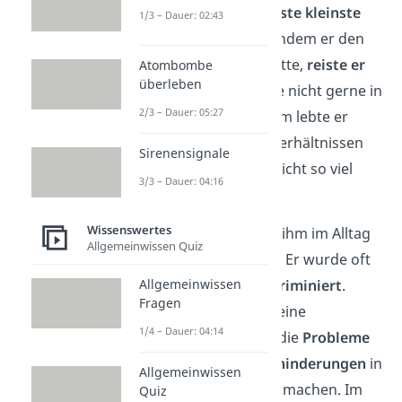
auch zugleich der
älteste kleinste
1/3 – Dauer: 02:43
Mensch
der Welt. Nachdem er den
Rekord bekommen hatte,
reiste er
Atombombe
überleben
viel
— denn er wohnte nicht gerne in
2/3 – Dauer: 05:27
seinem Dorf. Außerdem lebte er
zuvor in sehr armen Verhältnissen
Sirenensignale
und hatte deswegen nicht so viel
3/3 – Dauer: 04:16
Geld zur Verfügung.
Wissenswertes
Seine Größe bereitete ihm im Alltag
Allgemeinwissen Quiz
viele Schwierigkeiten
. Er wurde oft
ausgegrenzt
und
diskriminiert
.
Allgemeinwissen
Fragen
Deswegen nutzte er seine
1/4 – Dauer: 04:14
Berühmtheit
, um auf die
Probleme
von Menschen mit
Behinderungen
in
Allgemeinwissen
Nepal aufmerksam zu machen. Im
Quiz