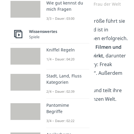
Wie gut kennst du
Jyoti Amge – Kleinste Frau der Welt
mich Fragen
3/3 – Dauer: 03:00
Trotz ihrer geringen
Größe führt sie
ein
erfülltes Leben
und ist in
Wissenswertes
Spiele
verschiedenen Bereichen erfolgreich.
Amge hat in mehreren
Filmen und
Kniffel Regeln
Fernsehserien mitgewirkt
, darunter
1/4 – Dauer: 04:20
„American Horror Story: Freak
Show“ und „Bigg Boss“. Außerdem
Stadt, Land, Fluss
ist sie eine
beliebte
Kategorien
Motivationsrednerin
und teilt ihre
2/4 – Dauer: 02:39
Geschichte auf der ganzen Welt.
Pantomime
Begriffe
3/4 – Dauer: 02:22