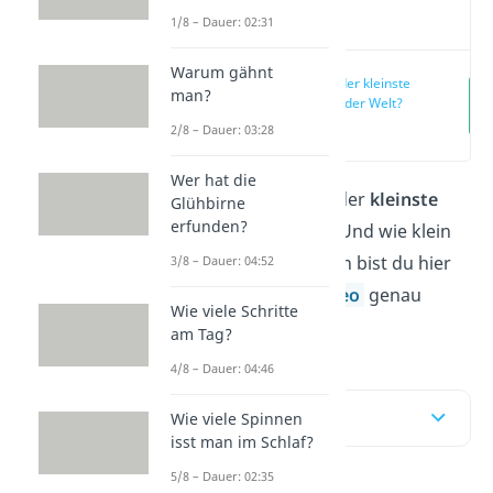
Video
1/8 – Dauer: 02:31
Warum gähnt
Wer ist der kleinste
man?
Mensch der Welt?
(00:14)
2/8 – Dauer: 03:28
Wer hat die
Du willst wissen, wer der
kleinste
Glühbirne
erfunden?
Mensch der Welt
ist? Und wie klein
ist er überhaupt? Dann bist du hier
3/8 – Dauer: 04:52
im Beitrag und im
Video
genau
Wie viele Schritte
richtig!
am Tag?
4/8 – Dauer: 04:46
Inhaltsübersicht
Wie viele Spinnen
isst man im Schlaf?
5/8 – Dauer: 02:35