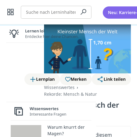
Suche
Neu: Karriere
Lernen lohnt sich!
Entdecke hier deine Chancen.
Lernplan
Merken
Link teilen
Wissenswertes
Rekorde: Mensch & Natur
Kleinster Mensch der
Wissenswertes
Welt
Interessante Fragen
Warum knurrt der
Magen?
Wichtige Inhalte in diesem