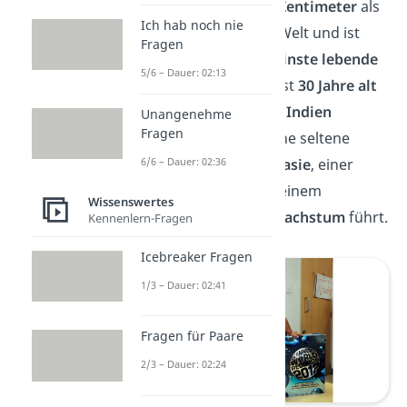
der Rekorde mit
62,8 Zentimeter
als
Ich hab noch nie
die
kleinste Frau
der Welt und ist
Fragen
inoffiziell auch der
kleinste lebende
5/6 – Dauer: 02:13
Mensch
der Welt. Sie ist
30 Jahre alt
und wurde in Nagpur,
Indien
Unangenehme
Fragen
geboren. Amge hat eine seltene
Form von
Achondroplasie
, einer
6/6 – Dauer: 02:36
Gen-Mutation, die zu einem
Wissenswertes
verkürzten Knochenwachstum
führt.
Kennenlern-Fragen
Icebreaker Fragen
1/3 – Dauer: 02:41
Fragen für Paare
2/3 – Dauer: 02:24