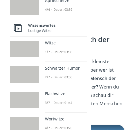
Aprilscherze
4/4 – Dauer: 03:59
Wissenswertes
Lustige Witze
Größter Mensch der
Witze
Welt
1/7 – Dauer: 03:08
Jetzt weißt du, wer der kleinste
Schwarzer Humor
Mensch der Welt ist, aber wer ist
2/7 – Dauer: 03:06
eigentlich der
größte Mensch der
Welt
und
wie groß ist er?
Wenn du
Flachwitze
das wissen willst, dann schau dir
3/7 – Dauer: 01:44
unser
Video
zum größten Menschen
der Welt an!
Wortwitze
4/7 – Dauer: 03:20