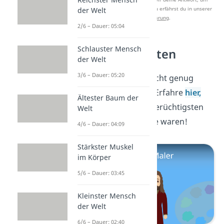
Studyflix zu verbessern. Mehr dazu erfährst du in unserer
der Welt
Datenschutzerklärung
.
2/6 – Dauer: 05:04
Schlauster Mensch
Berühmte Piraten
der Welt
3/6 – Dauer: 05:20
Das waren dir noch nicht genug
berühmte Personen? Erfahre
hier,
Ältester Baum der
welche die berühmt-berüchtigsten
Welt
Piraten der Geschichte waren!
4/6 – Dauer: 04:09
Stärkster Muskel
im Körper
5/6 – Dauer: 03:45
Kleinster Mensch
der Welt
6/6 – Dauer: 02:40