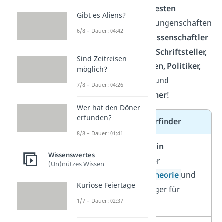
siehst du die
berühmtesten
Gibt es Aliens?
Personen
und ihre Errungenschaften
6/8 – Dauer: 04:42
aus den Kategorien
Wissenschaftler
& Erfinder, Künstler & Schriftsteller,
Sind Zeitreisen
Herrscher & Monarchen, Politiker,
möglich?
Entdecker & Pioniere
und
7/8 – Dauer: 04:26
innovative Unternehmer
!
Wer hat den Döner
erfunden?
Wissenschaftler & Erfinder
8/8 – Dauer: 01:41
Albert Einstein
Wissenswertes
Entwickler der
(Un)nützes Wissen
Relativitätstheorie
und
Kuriose Feiertage
Nobelpreiträger für
1/7 – Dauer: 02:37
Physik (1921)