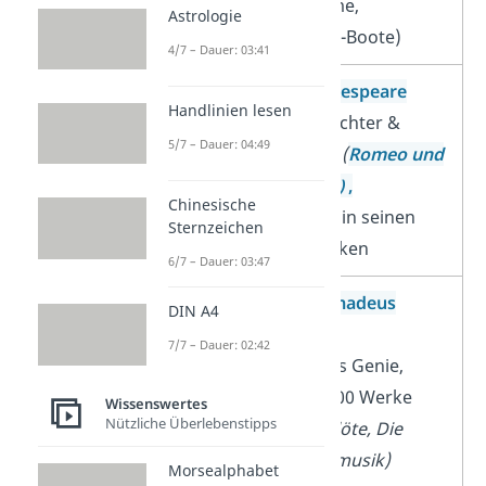
für Fallschirme,
Astrologie
Helikopter, U-Boote)
4/7 – Dauer: 03:41
William Shakespeare
Handlinien lesen
englischer Dichter &
5/7 – Dauer: 04:49
Schriftsteller
(
Romeo und
Julia,
Hamlet)
,
Chinesische
Schauspieler in seinen
Sternzeichen
eigenen Stücken
6/7 – Dauer: 03:47
Wolfgang Amadeus
DIN A4
Mozart
7/7 – Dauer: 02:42
musikalisches Genie,
schuf über 600 Werke
Wissenswertes
Nützliche Überlebenstipps
(Die Zauberflöte, Die
kleine Nachtmusik)
Morsealphabet