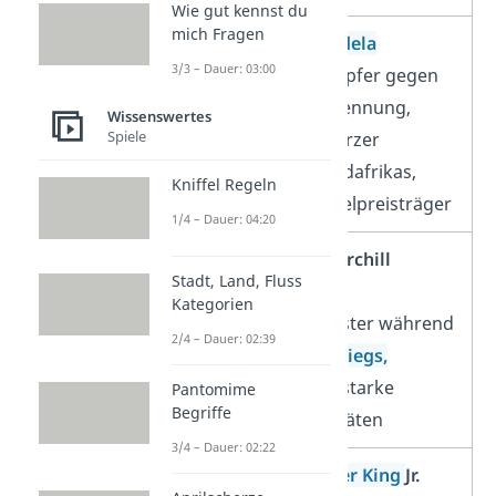
Wie gut kennst du
mich Fragen
Nelson Mandela
3/3 – Dauer: 03:00
Freiheitskämpfer gegen
die Rassentrennung,
Wissenswertes
Spiele
erster schwarzer
Präsident Südafrikas,
Kniffel Regeln
Friedensnobelpreisträger
1/4 – Dauer: 04:20
Winston Churchill
Stadt, Land, Fluss
britischer
Kategorien
Premierminister während
2/4 – Dauer: 02:39
des
2. Weltkriegs,
bekannt für starke
Pantomime
Begriffe
Rednerqualitäten
3/4 – Dauer: 02:22
Martin Luther King
Jr.