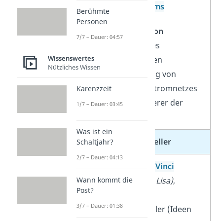
Wechselstroms
Berühmte
Personen
Thomas Edison
7/7 – Dauer: 04:57
Entwickler des
Wissenswertes
Phonographen
Nützliches Wissen
(Aufzeichnung von
Schall), des Stromnetzes
Karenzzeit
und Verbesserer der
1/7 – Dauer: 03:45
Glühbirne
Was ist ein
Künstler
& Schriftsteller
Schaltjahr?
2/7 – Dauer: 04:13
Leonardo da Vinci
Maler
(Mona Lisa)
,
Wann kommt die
Post?
Erfinder und
3/7 – Dauer: 01:38
Wissenschaftler (Ideen