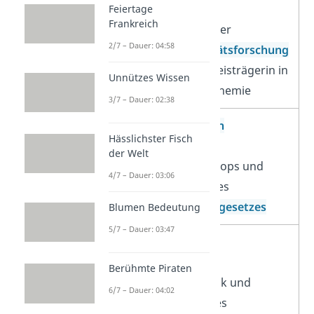
Marie Curie
Feiertage
Frankreich
Pionierin in der
2/7 – Dauer: 04:58
Radioaktivitätsforschung
und Nobelpreisträgerin in
Unnützes Wissen
Physik und Chemie
3/7 – Dauer: 02:38
Isaac Newton
Hässlichster Fisch
Erfinder des
der Welt
Spiegelteleskops und
4/7 – Dauer: 03:06
Begründer des
Gravitationsgesetzes
Blumen Bedeutung
5/7 – Dauer: 03:47
Nikola Tesla
Visionär der
Berühmte Piraten
Elektrotechnik und
6/7 – Dauer: 04:02
Entwickler des