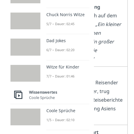
Neil Armstrong
Chuck Norris Witze
erster Mensch auf dem
Mond (1969),
„Ein kleiner
5/7 – Dauer: 02:45
Schritt für einen
Dad Jokes
Menschen, ein großer
Sprung für die
6/7 – Dauer: 02:20
Menschheit.“
Witze für Kinder
Marco Polo
7/7 – Dauer: 01:46
europäischer Reisender
und Entdecker, trug
Wissenswertes
Coole Sprüche
durch seine Reiseberichte
zur Entdeckung Asiens
Coole Sprüche
bei
1/5 – Dauer: 02:10
Amelia Earhart