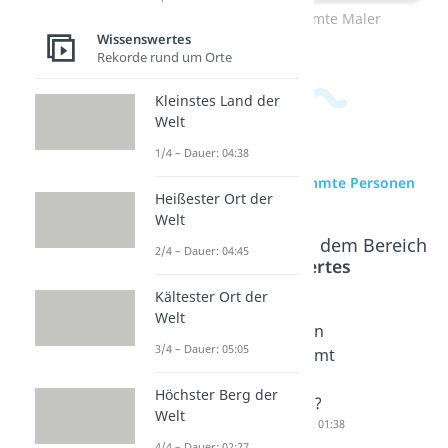
Zum Video: Berühmte Maler
Wissenswertes
Rekorde rund um Orte
Kleinstes Land der
Welt
1/4 – Dauer: 04:38
zur Videoseite: Berühmte Personen
Heißester Ort der
Welt
Beliebte Inhalte aus dem Bereich
2/4 – Dauer: 04:45
Wissenswertes
Kältester Ort der
Welt
Karenzz
Was ist
Wann
3/4 – Dauer: 05:05
eit
ein
kommt
Dauer: 03:45
Schaltja
die
Höchster Berg der
hr?
Post?
Welt
Dauer: 04:13
Dauer: 01:38
4/4 – Dauer: 02:27