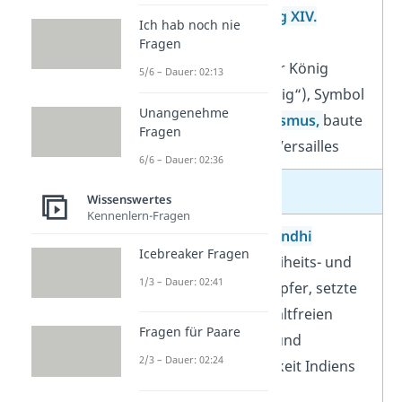
König Ludwig XIV.
Ich hab noch nie
Fragen
französischer König
5/6 – Dauer: 02:13
(„Sonnenkönig“), Symbol
Unangenehme
des
Absolutismus,
baute
Fragen
das Schloss Versailles
6/6 – Dauer: 02:36
Politiker
Wissenswertes
Kennenlern-Fragen
Mahatma Gandhi
Icebreaker Fragen
indischer Freiheits- und
1/3 – Dauer: 02:41
Friedenskämpfer, setzte
sich für gewaltfreien
Fragen für Paare
Widerstand und
2/3 – Dauer: 02:24
Unabhängigkeit Indiens
ein