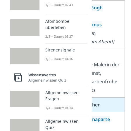
1/3 – Dauer: 02:43
Vincent van Gogh
Maler des
Atombombe
Impressionismus
überleben
(Sternennacht,
2/3 – Dauer: 05:27
Caféterasse am Abend)
Sirenensignale
Frida Kahlo
3/3 – Dauer: 04:16
mexikanische Malerin der
modernen Kunst,
Wissenswertes
Allgemeinwissen Quiz
bekannt für farbenfrohe
Selbstportraits
Allgemeinwissen
Fragen
Herrscher & Monarchen
1/4 – Dauer: 04:14
Napoleon Bonaparte
Allgemeinwissen
Quiz