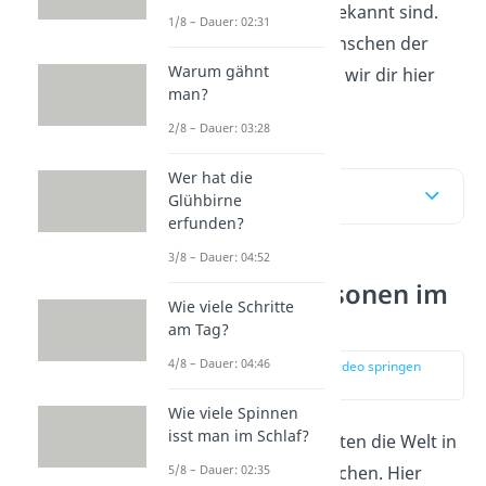
auf der ganzen Welt bekannt sind.
1/8 – Dauer: 02:31
Die inspiriendsten Menschen der
Warum gähnt
Weltgeschichte stellen wir dir hier
man?
und im
Video
vor!
2/8 – Dauer: 03:28
Wer hat die
Inhaltsübersicht
Glühbirne
erfunden?
3/8 – Dauer: 04:52
Berühmte Personen im
Wie viele Schritte
Überblick
am Tag?
4/8 – Dauer: 04:46
zur Stelle im Video springen
(00:16)
Wie viele Spinnen
isst man im Schlaf?
Einige Menschen prägten die Welt in
verschiedensten Bereichen. Hier
5/8 – Dauer: 02:35