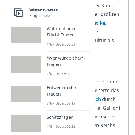
makedonischer König,
Wissenswertes
schuf eines der größten
Fragespiele
Reiche der
Antike,
Wahrheit oder
verbreitete die
Pflicht Fragen
griechische Kultur bis
1/6 – Dauer: 02:55
nach Asien
"Wer würde eher"-
Julius Caesar
Fragen
2/6 – Dauer: 02:21
römischer Feldherr und
Entweder oder
Politiker, erweiterte das
Fragen
Römische Reich
durch
3/6 – Dauer: 03:15
Eroberung (u. a. Gallien),
später Alleinherrscher
Schätzfragen
des Römischen Reichs
4/6 – Dauer: 02:52