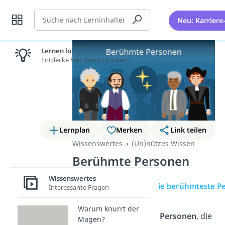
Suche
Neu: Karriere
Lernen lohnt sich!
Entdecke hier deine Chancen.
Lernplan
Merken
Link teilen
Wissenswertes
(Un)nützes Wissen
Berühmte Personen
Wissenswertes
Übersicht
Wer ist die berühmteste P
Interessante Fragen
Warum knurrt der
Es gibt viele
berühmte Personen
, die
Magen?