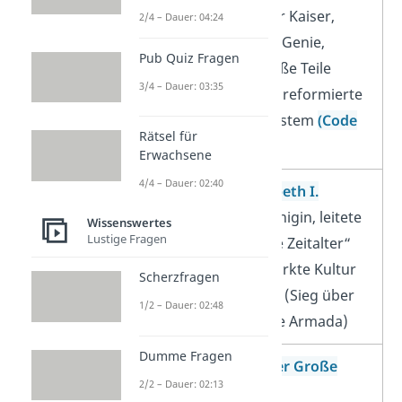
französischer Kaiser,
2/4 – Dauer: 04:24
militärisches Genie,
Pub Quiz Fragen
eroberte große Teile
3/4 – Dauer: 03:35
Europas und reformierte
das Rechtssystem
(Code
Rätsel für
Civil)
Erwachsene
4/4 – Dauer: 02:40
Queen Elisabeth I.
englische Königin, leitete
Wissenswertes
Lustige Fragen
das „Goldene Zeitalter“
Englands, stärkte Kultur
Scherzfragen
und Seefahrt (Sieg über
1/2 – Dauer: 02:48
die Spanische Armada)
Dumme Fragen
Alexander der Große
2/2 – Dauer: 02:13