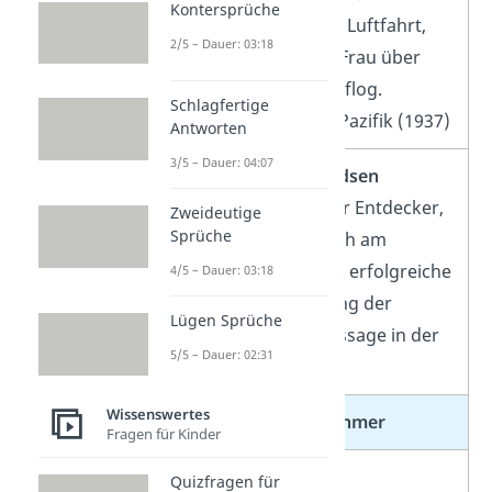
Kontersprüche
Pionierin der Luftfahrt,
2/5 – Dauer: 03:18
die als erste Frau über
den
Atlantik
flog.
Schlagfertige
Vermisst im Pazifik (1937)
Antworten
3/5 – Dauer: 04:07
Roald Amundsen
norwegischer Entdecker,
Zweideutige
Sprüche
erster Mensch am
Südpol, erste erfolgreiche
4/5 – Dauer: 03:18
Durchquerung der
Lügen Sprüche
Nordwestpassage in der
5/5 – Dauer: 02:31
Arktis
Wissenswertes
innovative Unternehmer
Fragen für Kinder
Steve Jobs
Quizfragen für