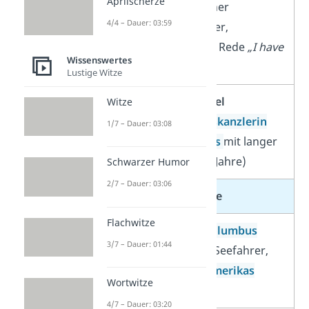
Aprilscherze
amerikanischer
4/4 – Dauer: 03:59
Bürgerrechtler,
berühmteste Rede
„I have
Wissenswertes
a dream“
Lustige Witze
Angela Merkel
Witze
erste
Bundeskanzlerin
1/7 – Dauer: 03:08
Deutschlands
mit langer
Amtszeit (16 Jahre)
Schwarzer Humor
2/7 – Dauer: 03:06
Entdecker & Pioniere
Flachwitze
Christoph Kolumbus
3/7 – Dauer: 01:44
italienischer Seefahrer,
Entdecker Amerikas
Wortwitze
(1492)
4/7 – Dauer: 03:20