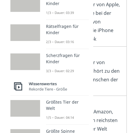
Kinder
Mitbegründer von Apple,
Schlüsselrolle bei der
1/3 – Dauer: 03:39
Entwicklung von
Rätselfragen für
Produkten wie iPhone
Kinder
oder MacBook
2/3 – Dauer: 03:16
Bill Gates
Scherzfragen für
Kinder
Mitbegründer von
Microsoft, gehört zu den
3/3 – Dauer: 02:29
reichsten Menschen der
Wissenswertes
Welt
Rekorde Tiere - Größe
Größtes Tier der
Jeff Bezos
Welt
Gründer von Amazon,
1/5 – Dauer: 04:14
gehört zu den reichsten
Menschen der Welt
Größte Spinne