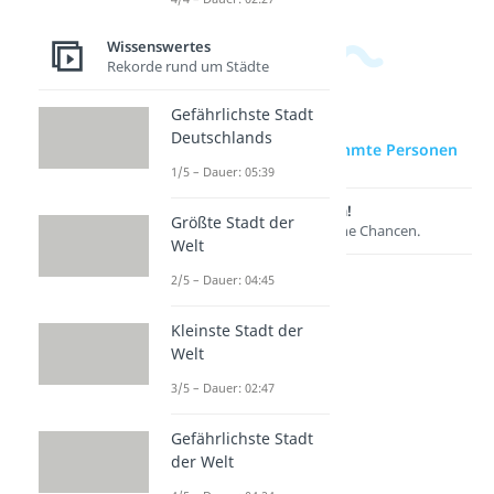
Wissenswertes
Rekorde rund um Städte
Gefährlichste Stadt
Deutschlands
zur Videoseite: Berühmte Personen
1/5 – Dauer: 05:39
Lernen lohnt sich!
Größte Stadt der
Entdecke hier deine Chancen.
Welt
2/5 – Dauer: 04:45
Kleinste Stadt der
Welt
3/5 – Dauer: 02:47
Gefährlichste Stadt
der Welt
Weitere Inhalte: