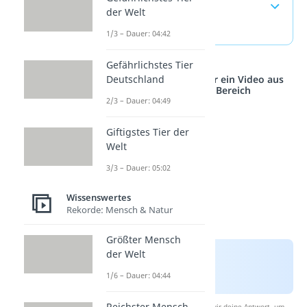
häufigste Fragen
der Welt
(ausklappen)
1/3 – Dauer: 04:42
Gefährlichstes Tier
Deutschland
Studyflix vernetzt: Hier ein Video aus
einem anderen Bereich
2/3 – Dauer: 04:49
Giftigstes Tier der
Welt
3/3 – Dauer: 05:02
Wissenswertes
Rekorde: Mensch & Natur
Größter Mensch
der Welt
1/6 – Dauer: 04:44
Reichster Mensch
Nach Beantwortung speichern wir deine Antwort, um