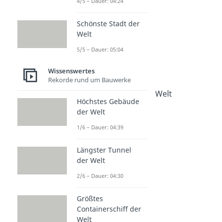
4/5 – Dauer: 04:24
Wissenswertes
(Un)nützes Wissen
Schönste Stadt der
Kuriose Feiertage
Welt
Dauer: 02:37
5/5 – Dauer: 05:04
Feiertage Frankreich
Dauer: 04:58
Wissenswertes
Unnützes Wissen
Rekorde rund um Bauwerke
Dauer: 02:38
Hässlichster Fisch der Welt
Höchstes Gebäude
Dauer: 03:06
der Welt
Blumen Bedeutung
Dauer: 03:47
1/6 – Dauer: 04:39
Berühmte Piraten
Dauer: 04:02
Längster Tunnel
Berühmte Personen
der Welt
Dauer: 04:57
2/6 – Dauer: 04:30
Größtes
Containerschiff der
Welt