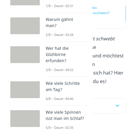
1/8 – Dauer: 02:31
Was ist das
Damoklesschwert?
Warum gähnt
(00:15)
man?
2/8 – Dauer: 03:28
„Das Damoklesschwert schwebt
über dir!“
Du hast diese
Wer hat die
Glühbirne
Redewendung gehört und möchtest
erfunden?
wissen, was es mit dem
3/8 – Dauer: 04:52
Damoklesschwert
auf sich hat? Hier
und im
Video
erfährst du es!
Wie viele Schritte
am Tag?
4/8 – Dauer: 04:46
Inhaltsübersicht
Wie viele Spinnen
isst man im Schlaf?
5/8 – Dauer: 02:35