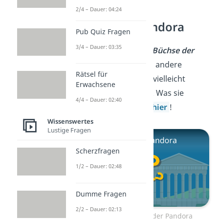
2/4 – Dauer: 04:24
Büchse der Pandora
Pub Quiz Fragen
3/4 – Dauer: 03:35
„Damit öffnest du die
Büchse der
Pandora
”
! Das ist eine andere
Rätsel für
Redewendung, die du vielleicht
Erwachsene
schonmal gehört hast. Was sie
4/4 – Dauer: 02:40
bedeutet, erfährst du
hier
!
Wissenswertes
Lustige Fragen
Scherzfragen
1/2 – Dauer: 02:48
Dumme Fragen
2/2 – Dauer: 02:13
Zum Video: Büchse der Pandora