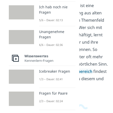
Das Damoklesschwert ist eine
Ich hab noch nie
Fragen
bekannte Redewendung aus alten
Sagen und gehört zum Themenfeld
5/6 – Dauer: 02:13
der Redewendungen. Wer sich mit
Unangenehme
Redewendungen beschäftigt, lernt
Fragen
feste sprachliche Bilder und ihre
6/6 – Dauer: 02:36
Bedeutung im Alltag kennen. So
Wissenswertes
erkennst du, dass Wörter oft mehr
Kennenlern-Fragen
meinen als nur ihren wörtlichen Sinn.
Im
Allgemeinwissensbereich
findest
Icebreaker Fragen
du passende Videos zu diesem und
1/3 – Dauer: 02:41
verwandten Themen.
Fragen für Paare
2/3 – Dauer: 02:24