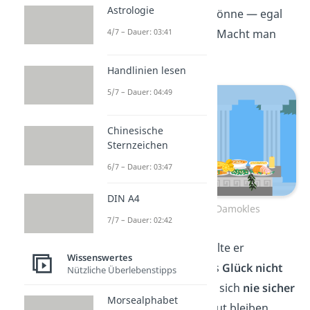
Astrologie
jederzeit zuschlagen könne — egal
4/7 – Dauer: 03:41
wie viel Reichtum und Macht man
besitzt.
Handlinien lesen
5/7 – Dauer: 04:49
Chinesische
Sternzeichen
6/7 – Dauer: 03:47
DIN A4
Das Schwert des Damokles
7/7 – Dauer: 02:42
Durch diese Geste wollte er
Wissenswertes
Damokles zeigen, dass
Glück nicht
Nützliche Überlebenstipps
lange anhält
und man sich
nie sicher
Morsealphabet
sein kann, dass alles gut bleiben