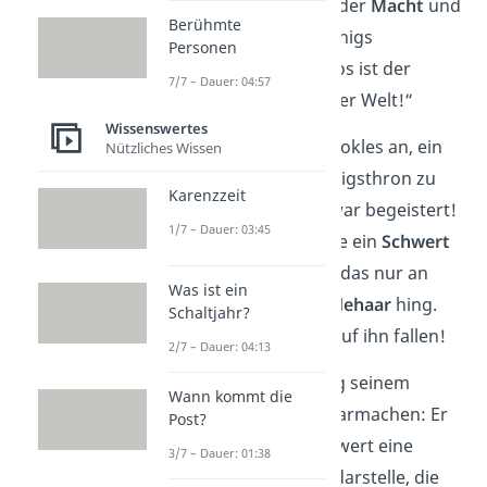
Dionysios. Er war von der
Macht
und
Berühmte
dem
Reichtum
des Königs
Personen
beeindruckt: „Dionysios ist der
7/7 – Dauer: 04:57
glücklichste Mensch der Welt!“
Wissenswertes
Da bot der König Damokles an, ein
Nützliches Wissen
Festmahl auf dem Königsthron zu
Karenzzeit
genießen. Damokles war begeistert!
1/7 – Dauer: 03:45
Doch der König hängte ein
Schwert
über Damokles‘
Platz, das nur an
Was ist ein
einem
einzelnen Pferdehaar
hing.
Schaltjahr?
Das konnte jederzeit auf ihn fallen!
2/7 – Dauer: 04:13
Damit wollte der König seinem
Wann kommt die
Bediensteten etwas klarmachen: Er
Post?
erklärte, dass das Schwert eine
3/7 – Dauer: 01:38
ständige Bedrohung
darstelle, die