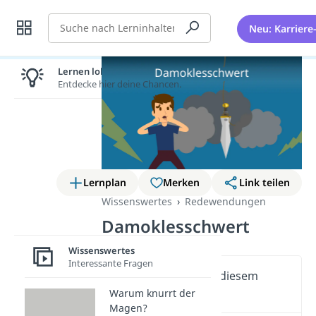
Suche
Neu: Karriere
Lernen lohnt sich!
Entdecke hier deine Chancen.
Lernplan
Merken
Link teilen
Wissenswertes
Redewendungen
Damoklesschwert
Wissenswertes
Interessante Fragen
Wichtige Inhalte in diesem
Video
Warum knurrt der
Magen?