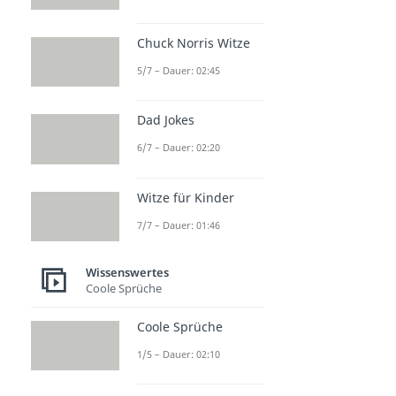
Büchse der Pandora
Dauer: 03:10
Heureka
Chuck Norris Witze
Dauer: 02:25
5/7 – Dauer: 02:45
Revue passieren
Dauer: 01:36
Blaupause
Dad Jokes
Dauer: 02:45
Murphys Gesetz
6/7 – Dauer: 02:20
Dauer: 03:06
Witze für Kinder
7/7 – Dauer: 01:46
Wissenswertes
Coole Sprüche
Coole Sprüche
1/5 – Dauer: 02:10