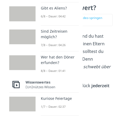
Was ist das
Damoklesschwert?
Gibt es Aliens?
6/8 – Dauer: 04:42
zur Stelle im Video springen
(00:15)
Sind Zeitreisen
Dein Leben läuft gut und du hast
möglich?
keine Probleme mit deinen Eltern
7/8 – Dauer: 04:26
oder Freunden? Dann solltest du
Wer hat den Döner
dein
Glück genießen
! Denn
erfunden?
das
Damoklesschwert schwebt über
8/8 – Dauer: 01:41
deinem Kopf!
Wissenswertes
Das heißt, dass dein Glück
jederzeit
(Un)nützes Wissen
ein Ende
haben kann!
Kuriose Feiertage
1/7 – Dauer: 02:37