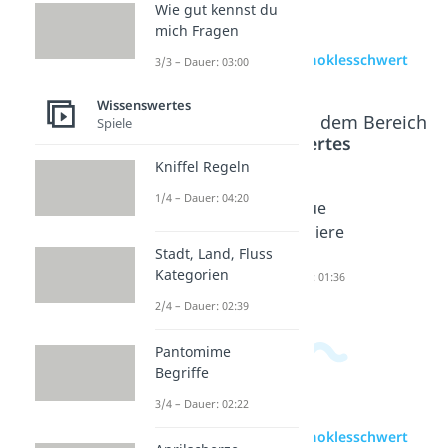
Wie gut kennst du
mich Fragen
zur Videoseite: Damoklesschwert
3/3 – Dauer: 03:00
Wissenswertes
Beliebte Inhalte aus dem Bereich
Spiele
Wissenswertes
Kniffel Regeln
1/4 – Dauer: 04:20
Büchse
Heureka
Revue
der
Dauer: 02:25
passiere
Stadt, Land, Fluss
Pandora
n
Kategorien
Dauer: 03:10
Dauer: 01:36
2/4 – Dauer: 02:39
Pantomime
Begriffe
3/4 – Dauer: 02:22
zur Videoseite: Damoklesschwert