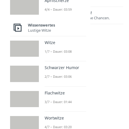
Aprilscherze
4/4 – Dauer: 03:59
Lernen lohnt sich!
Entdecke hier deine Chancen.
Wissenswertes
Lustige Witze
Witze
1/7 – Dauer: 03:08
Schwarzer Humor
2/7 – Dauer: 03:06
Weitere Inhalte:
Wissenswertes
Flachwitze
Redewendungen
3/7 – Dauer: 01:44
Redewendungen
Dauer: 02:54
Damoklesschwert
Wortwitze
Dauer: 01:49
4/7 – Dauer: 03:20