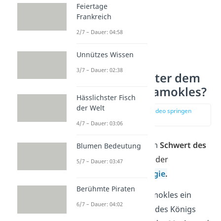
Feiertage
Frankreich
2/7 – Dauer: 04:58
Unnützes Wissen
3/7 – Dauer: 02:38
Was steckt hinter dem
Schwert des Damokles?
Hässlichster Fisch
der Welt
zur Stelle im Video springen
(00:31)
4/7 – Dauer: 03:06
Die
Redewendung
vom
Schwert des
Blumen Bedeutung
Damokles
kommt aus der
5/7 – Dauer: 03:47
griechischen
Mythologie
.
Berühmte Piraten
Laut der Sage war Damokles ein
6/7 – Dauer: 04:02
Bediensteter am Hofe des Königs