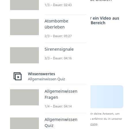
1/3 – Dauer: 02:43
wird.
Studyflix vernetzt: Hier ein Video aus
Atombombe
einem anderen Bereich
überleben
2/3 – Dauer: 05:27
Sirenensignale
3/3 – Dauer: 04:16
Wissenswertes
Allgemeinwissen Quiz
Allgemeinwissen
Fragen
1/4 – Dauer: 04:14
Nach Beantwortung speichern wir deine Antwort, um
Studyflix zu verbessern. Mehr dazu erfährst du in unserer
Allgemeinwissen
Datenschutzerklärung
.
Quiz