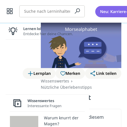
Suche
Neu: Karriere
Lernen lohnt sich!
Entdecke hier deine Chancen.
Lernplan
Merken
Link teilen
Wissenswertes
Nützliche Überlebenstipps
Morsealphabet
Wissenswertes
Interessante Fragen
Wichtige Inhalte in diesem
Warum knurrt der
Video
Magen?