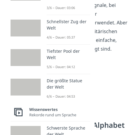
Luftfahrt für Notsignale, bei
3/6 – Dauer: 03:06
Funkamateuren zur
Schnellster Zug der
Kommunikation verwendet. Aber
Welt
auch in einigen militärischen
4/6 – Dauer: 05:37
Anwendungen, wo einfache,
klare Signale gefragt sind.
Tiefster Pool der
Welt
5/6 – Dauer: 04:12
Die größte Statue
der Welt
6/6 – Dauer: 04:53
Wissenswertes
Rekorde rund um Sprache
Hieroglyphen Alphabet
Schwerste Sprache
der Welt