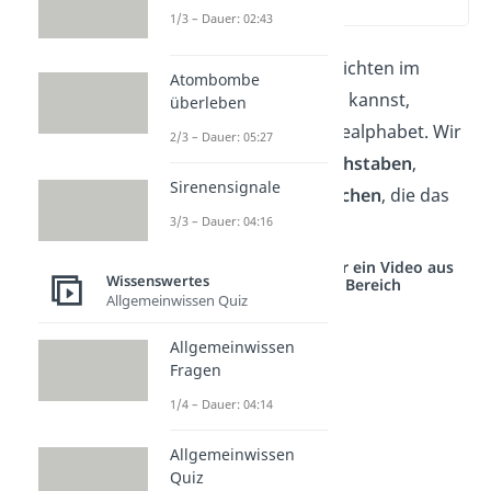
(01:29)
1/3 – Dauer: 02:43
Damit du selbst Nachrichten im
Atombombe
Morsecode
versenden kannst,
überleben
brauchst du das Morsealphabet. Wir
2/3 – Dauer: 05:27
zeigen dir hier die
Buchstaben
,
Sirenensignale
Zahlen
und
Sonderzeichen
, die das
3/3 – Dauer: 04:16
ermöglichen.
Studyflix vernetzt: Hier ein Video aus
Wissenswertes
einem anderen Bereich
Allgemeinwissen Quiz
Allgemeinwissen
Fragen
1/4 – Dauer: 04:14
Allgemeinwissen
Quiz