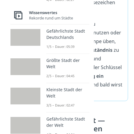
Rhythmus dem Morsezeichen
ähnelt.
Wissenswertes
Rekorde rund um Städte
Außerdem kannst du
Gefährlichste Stadt
Morsecode-Apps
benutzen oder
Deutschlands
mit einer Taschenlampe üben,
1/5 – Dauer: 05:39
um das
visuelle Verständnis
zu
verbessern. Übung und
Größte Stadt der
Welt
Wiederholung sind der Schlüssel
– versuche
jeden Tag ein
2/5 – Dauer: 04:45
bisschen
zu üben, und bald wirst
Kleinste Stadt der
du es draufhaben!
Welt
3/5 – Dauer: 02:47
Morsealphabet —
Gefährlichste Stadt
der Welt
häufigste Fragen