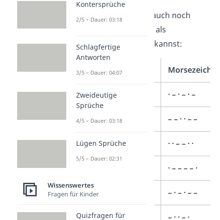
Kontersprüche
Zu guter Letzt gibt es auch noch
2/5 – Dauer: 03:18
Sonderzeichen
, die du als
Morsecode darstellen kannst:
Schlagfertige
Antworten
Sonderzeichen
Morsezeiche
3/5 – Dauer: 04:07
. (Punkt)
· – · – · –
Zweideutige
Sprüche
, (Komma)
– – · · – –
4/5 – Dauer: 03:18
? (Fragezeichen)
· · – – · ·
Lügen Sprüche
5/5 – Dauer: 02:31
‚ (Apostroph)
· – – – – ·
Wissenswertes
! (Ausrufezeichen)
– · – · – –
Fragen für Kinder
Quizfragen für
/ (Schrägstrich)
– · · – ·