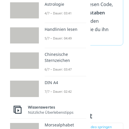
erweiterte später diesen Code,
Astrologie
indem er auch
Buchstaben
4/7 – Dauer: 03:41
einbezog und somit den
Morsecode schuf, wie du ihn
Handlinien lesen
heute kennst.
5/7 – Dauer: 04:49
Chinesische
Sternzeichen
6/7 – Dauer: 03:47
DIN A4
7/7 – Dauer: 02:42
Wissenswertes
Nützliche Überlebenstipps
Morsealphabet
Morsealphabet
zur Stelle im Video springen