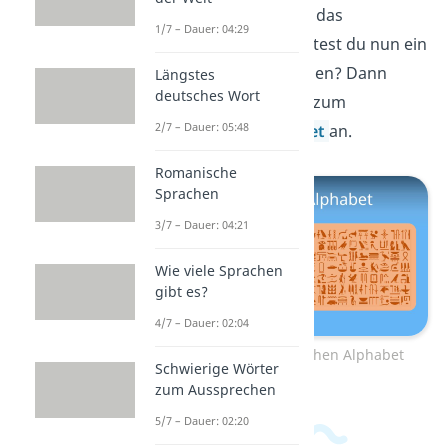
Super! Jetzt kennst du das
1/7 – Dauer: 04:29
Morsealphabet! Möchtest du nun ein
weiteres Alphabet lernen? Dann
Längstes
deutsches Wort
schau dir unser Video zum
2/7 – Dauer: 05:48
Hieroglyphen Alphabet
an.
Romanische
Sprachen
3/7 – Dauer: 04:21
Wie viele Sprachen
gibt es?
4/7 – Dauer: 02:04
Zum Video: Hieroglyphen Alphabet
Schwierige Wörter
zum Aussprechen
5/7 – Dauer: 02:20