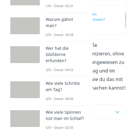
1/8 – Dauer: 02:31
Was ist das
Warum gähnt
Morsealphabet?
man?
(00:12)
2/8 – Dauer: 03:28
Möchtest du über große
Wer hat die
Entfernungen kommunizieren, ohne
Glühbirne
erfunden?
auf moderne Technik angewiesen zu
sein? In unserem Beitrag
und im
3/8 – Dauer: 04:52
Video
zeigen wir dir, wie du das mit
Wie viele Schritte
dem
Morsealphabet
machen kannst!
am Tag?
4/8 – Dauer: 04:46
Inhaltsübersicht
Wie viele Spinnen
isst man im Schlaf?
5/8 – Dauer: 02:35