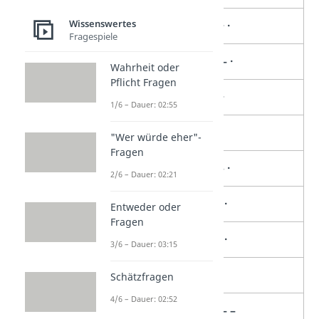
Wissenswertes
B
– · · ·
Fragespiele
C
– · – ·
Wahrheit oder
Pflicht Fragen
D
– · ·
1/6 – Dauer: 02:55
E
·
"Wer würde eher"-
Fragen
F
· · – ·
2/6 – Dauer: 02:21
G
– – ·
Entweder oder
Fragen
H
· · · ·
3/6 – Dauer: 03:15
I
· ·
Schätzfragen
4/6 – Dauer: 02:52
J
· – – –