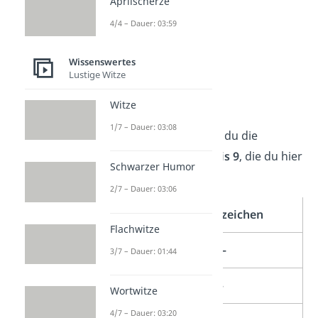
Aprilscherze
4/4 – Dauer: 03:59
Wissenswertes
Lustige Witze
Zahlen
Witze
1/7 – Dauer: 03:08
Als Nächstes brauchst du die
Morsezeichen
von
0 bis 9
, die du hier
Schwarzer Humor
sehen kannst:
2/7 – Dauer: 03:06
Zahlen
Morsezeichen
Flachwitze
0
– – – – –
3/7 – Dauer: 01:44
1
· – – – –
Wortwitze
4/7 – Dauer: 03:20