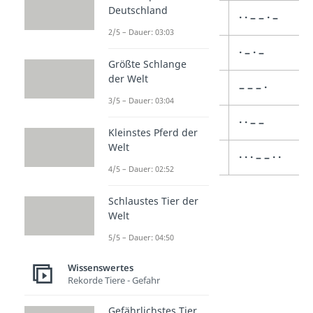
Deutschland
_ (Unterstrich)
· · – – · –
2/5 – Dauer: 03:03
Ä
· – · –
Größte Schlange
der Welt
Ö
– – – ·
3/5 – Dauer: 03:04
Ü
· · – –
Kleinstes Pferd der
Welt
ß
· · · – – · ·
4/5 – Dauer: 02:52
Schlaustes Tier der
Welt
5/5 – Dauer: 04:50
Wissenswertes
Rekorde Tiere - Gefahr
Gefährlichstes Tier