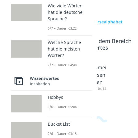
Wie viele Wörter
hat die deutsche
Sprache?
zur Videoseite: Morsealphabet
6/7 – Dauer: 03:22
Beliebte Inhalte aus dem Bereich
Welche Sprache
Wissenswertes
hat die meisten
Wörter?
7/7 – Dauer: 04:48
Atombo
Sirenens
Allgemei
mbe
ignale
nwissen
Wissenswertes
überleb
Dauer: 04:16
Fragen
Inspiration
en
Dauer: 04:14
Dauer: 05:27
Hobbys
1/6 – Dauer: 05:04
Bucket List
2/6 – Dauer: 03:15