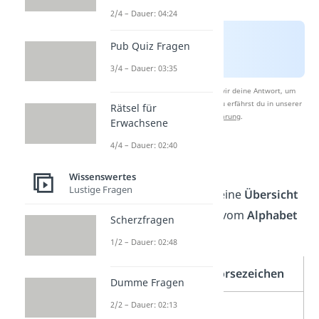
2/4 – Dauer: 04:24
Pub Quiz Fragen
3/4 – Dauer: 03:35
Nach Beantwortung speichern wir deine Antwort, um
Studyflix zu verbessern. Mehr dazu erfährst du in unserer
Rätsel für
Datenschutzerklärung
.
Erwachsene
4/4 – Dauer: 02:40
Buchstaben
Wissenswertes
Lustige Fragen
Zuerst sehen wir uns eine
Übersicht
zu den Morsezeichen vom
Alphabet
Scherzfragen
an:
1/2 – Dauer: 02:48
Buchstaben
Morsezeichen
Dumme Fragen
2/2 – Dauer: 02:13
A
· –