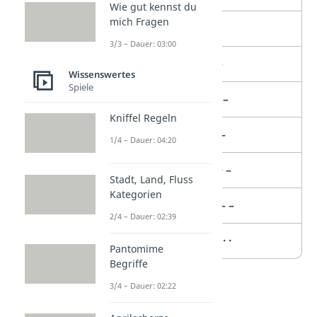
Wie gut kennst du
mich Fragen
T
–
3/3 – Dauer: 03:00
U
· · –
Wissenswertes
Spiele
V
· · · –
Kniffel Regeln
W
· – –
1/4 – Dauer: 04:20
X
– · · –
Stadt, Land, Fluss
Kategorien
Y
– · – –
2/4 – Dauer: 02:39
Z
– – · ·
Pantomime
Begriffe
3/4 – Dauer: 02:22