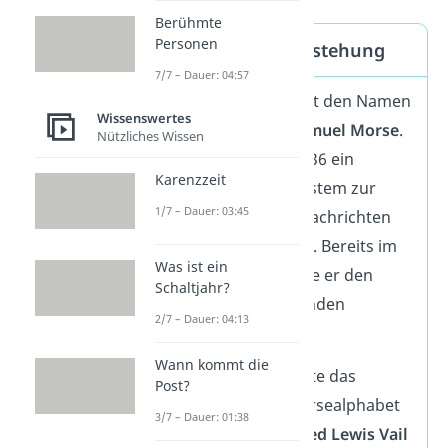
Berühmte
Personen
Morsecode — Entstehung
7/7 – Dauer: 04:57
Der Morsecode trägt den Namen
Wissenswertes
seines Erfinders,
Samuel Morse
.
Nützliches Wissen
Er erfand im Jahr 1836 ein
Karenzzeit
bahnbrechendes System zur
1/7 – Dauer: 03:45
Übermittlung von Nachrichten
über den Telegrafen. Bereits im
Was ist ein
Jahr
1833
entwickelte er den
Schaltjahr?
ersten funktionierenden
2/7 – Dauer: 04:13
Schreibtelegrafen
.
Wann kommt die
Ursprünglich basierte das
Post?
vorgeschlagene Morsealphabet
3/7 – Dauer: 01:38
nur
auf
Zahlen
.
Alfred Lewis Vail