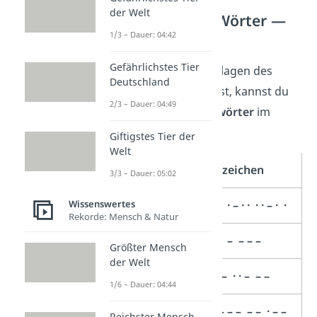
der Welt
Morsealphabet Wörter —
Beispiele
1/3 – Dauer: 04:42
Gefährlichstes Tier
Jetzt, wo du die Grundlagen des
Deutschland
Morsealphabets kennst, kannst du
2/3 – Dauer: 04:49
hier ein paar
Beispielwörter
im
Morsealphabet sehen:
Giftigstes Tier der
Welt
Wort
Morsezeichen
3/3 – Dauer: 05:02
Wissenswertes
Hilfe
· · · · · · · – · · · · – · ·
Rekorde: Mensch & Natur
Auto
· – · · – – – – –
Größter Mensch
der Welt
Baum
– · · · · – · · – – –
1/6 – Dauer: 04:44
Computer
– · – · – – – – – · – –
Reichster Mensch