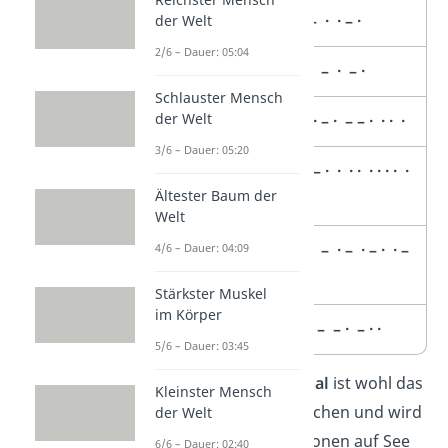
· · · – – · · – ·
der Welt
2/6 – Dauer: 05:04
Daten
– · · · – – · – ·
Schlauster Mensch
der Welt
Energie
· – · · · – · – – · · · ·
3/6 – Dauer: 05:20
Freiheit
· · – · · – · · · · · · · · ·
Ältester Baum der
· · –
Welt
Gitarre
– – · · · – · – · – · · –
4/6 – Dauer: 04:09
· ·
Stärkster Muskel
im Körper
Hund
· · · · · · – – · – · ·
5/6 – Dauer: 03:45
Wichtig:
Das
SOS-Signal
ist wohl das
Kleinster Mensch
bekannteste Morsezeichen und wird
der Welt
vor allem in Notsituationen auf See
6/6 – Dauer: 02:40