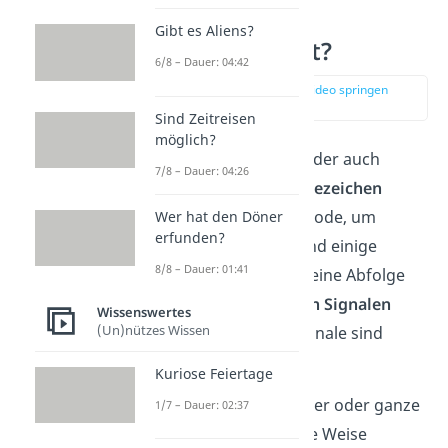
Was ist das
Gibt es Aliens?
Morsealphabet?
6/8 – Dauer: 04:42
zur Stelle im Video springen
(00:12)
Sind Zeitreisen
möglich?
Das
Morsealphabet
, oder auch
7/8 – Dauer: 04:26
Morsecode
oder
Morsezeichen
genannt, ist eine Methode, um
Wer hat den Döner
erfunden?
Buchstaben, Zahlen und einige
8/8 – Dauer: 01:41
Sonderzeichen durch eine Abfolge
von
kurzen und langen
Signalen
Wissenswertes
(Un)nützes Wissen
darzustellen. Diese Signale sind
Punkte
und
Striche
.
Kuriose Feiertage
Dadurch können Wörter oder ganze
1/7 – Dauer: 02:37
Texte auf verschiedene Weise