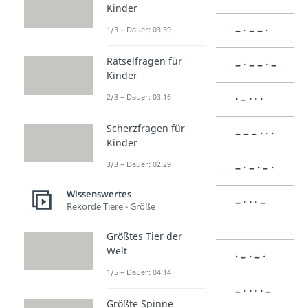
Kinder
( (Klammer auf)
– · – – ·
1/3 – Dauer: 03:39
Rätselfragen für
) (Klammer zu)
– · – – · –
Kinder
2/3 – Dauer: 03:16
& (Und-Zeichen)
· – · · ·
Scherzfragen für
: (Doppelpunkt)
– – – · · ·
Kinder
3/3 – Dauer: 02:29
; (Semikolon)
– · – · – ·
Wissenswertes
=
– · · · –
Rekorde Tiere - Größe
(Gleichheitszeichen)
Größtes Tier der
Welt
+ (Pluszeichen)
· – · – ·
1/5 – Dauer: 04:14
– (Minuszeichen)
– · · · · –
Größte Spinne