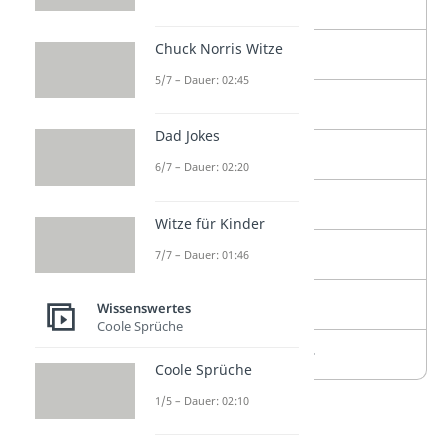
2
· · – – –
Chuck Norris Witze
3
· · · – –
5/7 – Dauer: 02:45
4
· · · · –
Dad Jokes
5
· · · · ·
6/7 – Dauer: 02:20
6
– · · · ·
Witze für Kinder
7
– – · · ·
7/7 – Dauer: 01:46
8
– – – · ·
Wissenswertes
Coole Sprüche
9
– – – – ·
Coole Sprüche
1/5 – Dauer: 02:10
Sonderzeichen