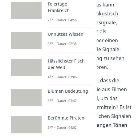
Feiertage
übermittelt werden. Das kann
Frankreich
entweder visuell oder akustisch
2/7 – Dauer: 04:58
erfolgen — z. B. als
Tonsignale
,
Lichtsignale
oder auch als
Unnützes Wissen
elektrische Impulse
über einen
3/7 – Dauer: 02:38
Telegrafen. Hier sind die Signale
entweder kurz oder lang zu sehen
Hässlichster Fisch
beziehungsweise zu hören.
der Welt
4/7 – Dauer: 03:06
Übrigens:
Wusstest du, dass die
Klopfzeichen
, wie du sie aus Filmen
Blumen Bedeutung
kennst, nicht ideal sind, um das
5/7 – Dauer: 03:47
Morsealphabet zu übermitteln? Es ist
nämlich schwer, bei solchen Signalen
Berühmte Piraten
zwischen
kurzen und langen Tönen
6/7 – Dauer: 04:02
zu unterscheiden.