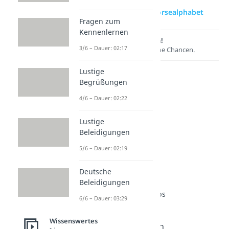
zur Videoseite: Morsealphabet
Fragen zum
Kennenlernen
Lernen lohnt sich!
3/6 – Dauer: 02:17
Entdecke hier deine Chancen.
Lustige
Begrüßungen
4/6 – Dauer: 02:22
Lustige
Beleidigungen
5/6 – Dauer: 02:19
Weitere Inhalte:
Deutsche
Wissenswertes
Beleidigungen
Nützliche Überlebenstipps
6/6 – Dauer: 03:29
Morsealphabet
Dauer: 02:43
Wissenswertes
Atombombe überleben