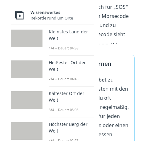
verwendet. Man hat sich für „SOS“
Wissenswertes
entschieden, weil es im Morsecode
Rekorde rund um Orte
sehr einfach zu geben und zu
Kleinstes Land der
erkennen ist. Im Morsecode sieht
Welt
das Signal so aus:
· · · – – – · · ·
1/4 – Dauer: 04:38
Heißester Ort der
Morsealphabet lernen
Welt
Um das
Morsealphabet
zu
2/4 – Dauer: 04:45
lernen
, fange am besten mit den
Kältester Ort der
Buchstaben an, die du oft
Welt
benutzt, und übe sie regelmäßig.
3/4 – Dauer: 05:05
Es kann helfen, sich für jeden
Höchster Berg der
Buchstaben ein Wort
oder einen
Welt
Satz zu überlegen, dessen
4/4 – Dauer: 02:27