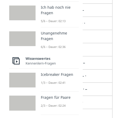
Ich hab noch nie
K
– · –
Fragen
5/6 – Dauer: 02:13
L
· – · ·
Unangenehme
M
– –
Fragen
6/6 – Dauer: 02:36
N
– ·
Wissenswertes
O
– – –
Kennenlern-Fragen
Icebreaker Fragen
P
· – – ·
1/3 – Dauer: 02:41
Q
– – · –
Fragen für Paare
R
· – ·
2/3 – Dauer: 02:24
S
· · ·