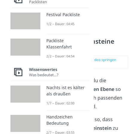
Packlisten
Festival Packliste
1/2 – Dauer: 04:45
Schritt 6: Kantensteine
Packliste
Klassenfahrt
ordnen
2/2 – Dauer: 04:54
zur Stelle im Video springen
(04:18)
Wissenswertes
Was bedeutet...?
Als Nächstes ordnest du die
Nachts ist es kälter
Kantensteine
der
ersten Ebene
so
als draußen
an, dass sie zur farblich passenden
1/7 – Dauer: 02:00
Seite
ausgerichtet sind.
Handzeichen
Drehe die erste Ebene so, dass
Bedeutung
zuerst
nur ein Kanteneinstein
zu
2/7 – Dauer: 03:55