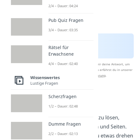
2/4 – Dauer: 04:24
Pub Quiz Fragen
3/4 – Dauer: 03:35
Rätsel für
Erwachsene
4/4 – Dauer: 02:40
Nach Beantwortung speichern wir deine Antwort, um
Studyflix zu verbessern. Mehr dazu erfährst du in unserer
Datenschutzerklärung
.
Wissenswertes
Lustige Fragen
Rotationen und
Scherzfragen
Algorithmus
1/2 – Dauer: 02:48
Um den Zauberwürfel zu lösen,
Dumme Fragen
rotierst
du die Ebenen und Seiten.
2/2 – Dauer: 02:13
Damit du weißt, wie du etwas drehen