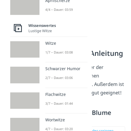
Aprilscherze
4/4 – Dauer: 03:59
Wissenswertes
Lustige Witze
Witze
Zauberwürfel Anleitung
1/7 – Dauer: 03:08
Diese Methode ist einer der
Schwarzer Humor
beliebtesten
Wege, einen
2/7 – Dauer: 03:06
Zauberwürfel zu lösen. Außerdem ist
sie auch für
Anfänger
gut geeignet!
Flachwitze
3/7 – Dauer: 01:44
Schritt 1: Weiße Blume
bilden
Wortwitze
4/7 – Dauer: 03:20
zur Stelle im Video springen