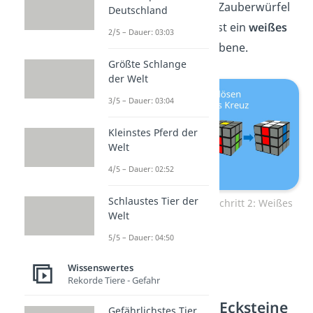
Danach stellst du den Zauberwürfel
Deutschland
auf den
Kopf
und siehst ein
weißes
2/5 – Dauer: 03:03
Kreuz
auf der ersten Ebene.
Größte Schlange
der Welt
3/5 – Dauer: 03:04
Kleinstes Pferd der
Welt
4/5 – Dauer: 02:52
Schlaustes Tier der
Zauberwürfel lösen — Schritt 2: Weißes
Welt
Kreuz
5/5 – Dauer: 04:50
Algorithmus:
U R R
Wissenswertes
Rekorde Tiere - Gefahr
Schritt 3: Weiße Ecksteine
Gefährlichstes Tier