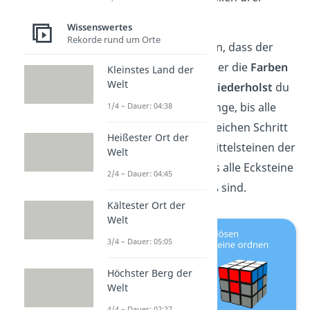
Seiten.
Wissenswertes
Rekorde rund um Orte
Es kann auch passieren, dass der
Stein zwar
oben
ist, aber die
Farben
Kleinstes Land der
Welt
verdreht
sind. Dann
wiederholst
du
den Algorithmus so lange, bis alle
1/4 – Dauer: 04:38
Farben passen. Den gleichen Schritt
Heißester Ort der
wendest du bei den Mittelsteinen der
Welt
anderen Farben an, bis alle Ecksteine
2/4 – Dauer: 04:45
der ersten Ebene
weiß
sind.
Kältester Ort der
Welt
3/4 – Dauer: 05:05
Höchster Berg der
Welt
4/4 – Dauer: 02:27