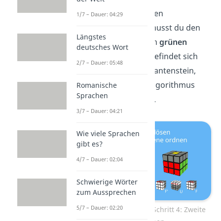
Ist der Kantenstein oben
1/7 – Dauer: 04:29
beispielsweise
grün
, musst du den
Längstes
Stein zur Seite mit dem
grünen
deutsches Wort
Mittelstein
bringen. Befindet sich
2/7 – Dauer: 05:48
die Seite
rechts
vom Kantenstein,
führst du folgenden Algorithmus
Romanische
Sprachen
aus: U R U‘ R‘ U‘ F‘ U F.
3/7 – Dauer: 04:21
Wie viele Sprachen
gibt es?
4/7 – Dauer: 02:04
Schwierige Wörter
zum Aussprechen
5/7 – Dauer: 02:20
Zauberwürfel lösen — Schritt 4: Zweite