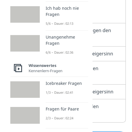
U
Obere Seite im
Ich hab noch nie
Fragen
Uhrzeigersinn
5/6 – Dauer: 02:13
U‘
Obere Seite gegen den
Unangenehme
Uhrzeigersinn
Fragen
6/6 – Dauer: 02:36
F
Vorne im Uhrzeigersinn
Wissenswertes
F‘
Vorne gegen den
Kennenlern-Fragen
Uhrzeigersinn
Icebreaker Fragen
D
Unten im Uhrzeigersinn
1/3 – Dauer: 02:41
D‘
Unten gegen den
Fragen für Paare
Uhrzeigersinn
2/3 – Dauer: 02:24