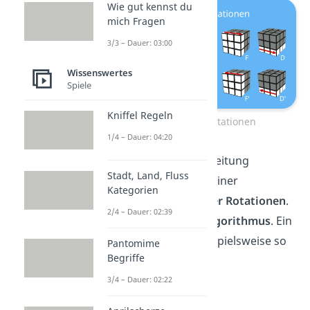
Wie gut kennst du
mich Fragen
3/3 – Dauer: 03:00
Wissenswertes
Spiele
Kniffel Regeln
Zauberwürfel Rotationen
1/4 – Dauer: 04:20
Die Schritte dieser Anleitung
Stadt, Land, Fluss
bestehen jeweils aus einer
Kategorien
Kombination
mehrerer Rotationen
.
2/4 – Dauer: 02:39
Du nennst sie auch
Algorithmus
. Ein
Algorithmus sieht beispielsweise so
Pantomime
Begriffe
aus: R‘ D‘ R D.
3/4 – Dauer: 02:22