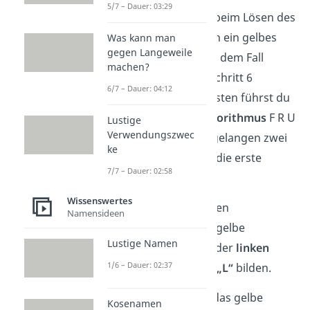
5/7 – Dauer: 03:29
Es kann sein, dass du beim Lösen des
vorigen Schritts
schon ein gelbes
Was kann man
gegen Langeweile
Kreuz gebildet hast. In dem Fall
machen?
kannst du gleich mit Schritt 6
6/7 – Dauer: 04:12
weitermachen! Ansonsten führst du
immer wieder den
Algorithmus
F R U
Lustige
Verwendungszwec
R‘ U‘ F‘ aus. Dadurch gelangen zwei
ke
gelbe Kantensteine in die erste
7/7 – Dauer: 02:58
Ebene.
Wissenswertes
Wichtig:
Die zwei gelben
Namensideen
Kantensteine und der gelbe
Lustige Namen
Mittelstein müssen in der
linken
1/6 – Dauer: 02:37
Ecke
ein
gespiegeltes „L“
bilden.
Im Bild siehst du, wie das gelbe
Kosenamen