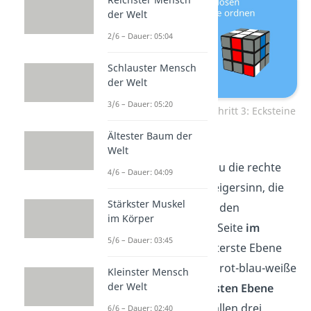
der Welt
2/6 – Dauer: 05:04
Schlauster Mensch
der Welt
3/6 – Dauer: 05:20
Zauberwürfel lösen — Schritt 3: Ecksteine
ordnen
Ältester Baum der
Welt
Als Nächstes rotierst du die rechte
4/6 – Dauer: 04:09
Seite
gegen
den Uhrzeigersinn, die
Stärkster Muskel
unterste Ebene
gegen
den
im Körper
Uhrzeigersinn, rechte Seite
im
5/6 – Dauer: 03:45
Uhrzeigersinn und unterste Ebene
im
Uhrzeigersinn. Der rot-blau-weiße
Kleinster Mensch
der Welt
Stein ist jetzt in der
ersten Ebene
und passt farblich zu allen drei
6/6 – Dauer: 02:40