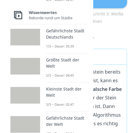
Wissenswertes
Zauberwürfel lösen — Schritt 3: Weiße
Rekorde rund um Städte
Ecksteine ordnen
Gefährlichste Stadt
Deutschlands
Algorithmus:
R‘ D‘ R D
1/5 – Dauer: 05:39
Sonderfälle
Größte Stadt der
Welt
Wenn der weiße Eckstein bereits
2/5 – Dauer: 04:45
in der
ersten Ebene
ist, kann es
passieren, dass die
falsche Farbe
Kleinste Stadt der
Welt
nach oben zeigt oder der Stein
3/5 – Dauer: 02:47
an der
falschen Ecke
ist. Dann
wiederholst
du den Algorithmus
Gefährlichste Stadt
R‘ D‘ R D so lange, bis es richtig
der Welt
ist.