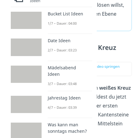
Ideen
Kantenstein, den du lösen willst,
korrekt in der zweiten Ebene
Bucket List Ideen
ordnen.
1/7 – Dauer: 04:00
Date Ideen
Schritt 5: Gelbes Kreuz
2/7 – Dauer: 03:23
bilden
zur Stelle im Video springen
Mädelsabend
(03:54)
Ideen
3/7 – Dauer: 03:48
Nachdem du schon ein
weißes Kreuz
auf einer Seite hast, bildest du jetzt
Jahrestag Ideen
ein
gelbes Kreuz
auf der ersten
4/7 – Dauer: 03:39
Ebene. Alle vier gelben Kantensteine
sollen also den gelben Mittelstein
Was kann man
sonntags machen?
umgeben.