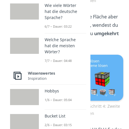
Ebene ordnen
Wie viele Wörter
hat die deutsche
Befindet sich die grüne Fläche aber
Sprache?
links
vom Kantenstein, wendest du
6/7 – Dauer: 03:22
den Algorithmus genau
umgekehrt
Welche Sprache
an: U‘ L‘ U L U F U‘ F‘.
hat die meisten
Wörter?
7/7 – Dauer: 04:48
Wissenswertes
Inspiration
Hobbys
1/6 – Dauer: 05:04
Zauberwürfel lösen — Schritt 4: Zweite
Ebene lösen
Bucket List
2/6 – Dauer: 03:15