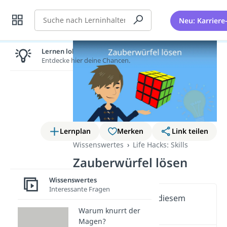
Suche
Neu: Karriere
Lernen lohnt sich!
Entdecke hier deine Chancen.
Lernplan
Merken
Link teilen
Wissenswertes
Life Hacks: Skills
Zauberwürfel lösen
Wissenswertes
Interessante Fragen
Wichtige Inhalte in diesem
Video
Warum knurrt der
Magen?