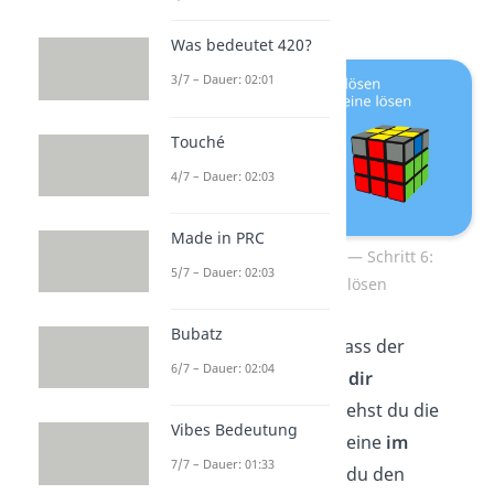
seiner Farbseite passt.
Was bedeutet 420?
3/7 – Dauer: 02:01
Touché
4/7 – Dauer: 02:03
Made in PRC
Zauberwürfel lösen — Schritt 6:
5/7 – Dauer: 02:03
Kantensteine lösen
Bubatz
Halte den Würfel so, dass der
6/7 – Dauer: 02:04
passende Kantenstein
dir
zugewandt
ist. Jetzt drehst du die
Vibes Bedeutung
anderen drei Kantensteine
im
7/7 – Dauer: 01:33
Uhrzeigersinn
, indem du den