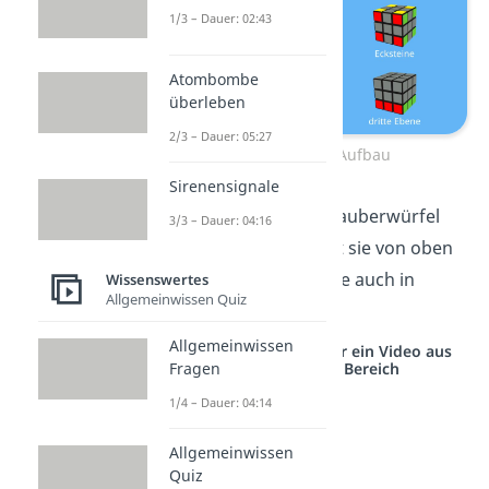
1/3 – Dauer: 02:43
Atombombe
überleben
2/3 – Dauer: 05:27
Zauberwürfel Aufbau
Sirenensignale
Außerdem hat jeder Zauberwürfel
3/3 – Dauer: 04:16
drei Ebenen
. Du zählst sie von oben
nach unten und löst sie auch in
Wissenswertes
Allgemeinwissen Quiz
dieser
Reihenfolge
.
Allgemeinwissen
Studyflix vernetzt: Hier ein Video aus
einem anderen Bereich
Fragen
1/4 – Dauer: 04:14
Allgemeinwissen
Quiz