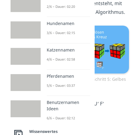
Kreuz
nach und nach
entsteht, mit
2/6 – Dauer: 02:20
der Wiederholung des Algorithmus.
Hundenamen
3/6 – Dauer: 02:15
Katzennamen
4/6 – Dauer: 02:58
Pferdenamen
Zauberwürfel lösen — Schritt 5: Gelbes
5/6 – Dauer: 03:37
Kreuz
Benutzernamen
Algorithmus:
F R U R‘ U‘ F‘
Ideen
6/6 – Dauer: 02:12
Wissenswertes