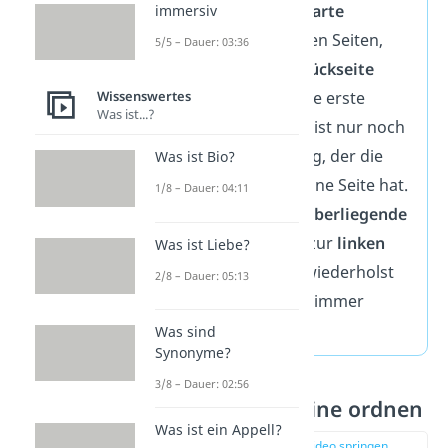
Wenn
zwei benachbarte
immersiv
Kantensteine
zu ihren Seiten,
5/5 – Dauer: 03:36
aber nicht auf der
Rückseite
Wissenswertes
passen, drehst du die erste
Was ist...?
Ebene einmal. Dann ist nur noch
ein Kantenstein übrig, der die
Was ist Bio?
gleiche Farbe wie seine Seite hat.
1/8 – Dauer: 04:11
Passen
zwei gegenüberliegende
Kantensteine
nicht zur
linken
Was ist Liebe?
und
rechten Seite
, wiederholst
2/8 – Dauer: 05:13
du den Algorithmus immer
wieder, bis es passt.
Was sind
Synonyme?
3/8 – Dauer: 02:56
Schritt 7: Ecksteine ordnen
Was ist ein Appell?
zur Stelle im Video springen