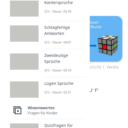
Kontersprüche
Algorithmen:
2/5 – Dauer: 03:18
Schlagfertige
Antworten
3/5 – Dauer: 04:07
Zweideutige
Sprüche
Zauberwürfel lösen — Schritt 1: Weiße
4/5 – Dauer: 03:18
Blume
Lügen Sprüche
Algorithmus:
F R U R‘ U‘ F‘
5/5 – Dauer: 02:31
Wissenswertes
Fragen für Kinder
Quizfragen für