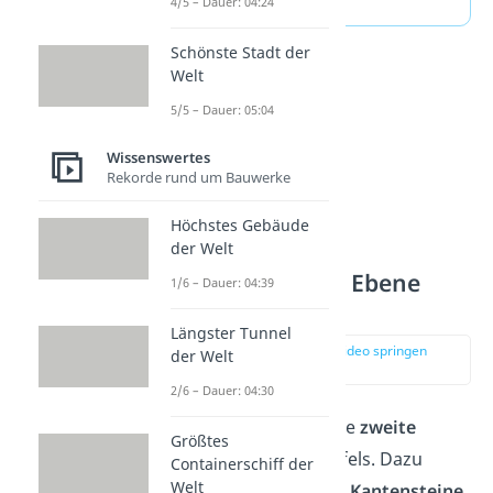
4/5 – Dauer: 04:24
Schönste Stadt der
Welt
5/5 – Dauer: 05:04
Wissenswertes
Rekorde rund um Bauwerke
Höchstes Gebäude
der Welt
Schritt 4: Zweite Ebene
1/6 – Dauer: 04:39
ordnen
Längster Tunnel
zur Stelle im Video springen
der Welt
(02:53)
2/6 – Dauer: 04:30
Als Nächstes löst du die
zweite
Größtes
Ebene
des Zauberwürfels. Dazu
Containerschiff der
Welt
musst du die richtigen
Kantensteine