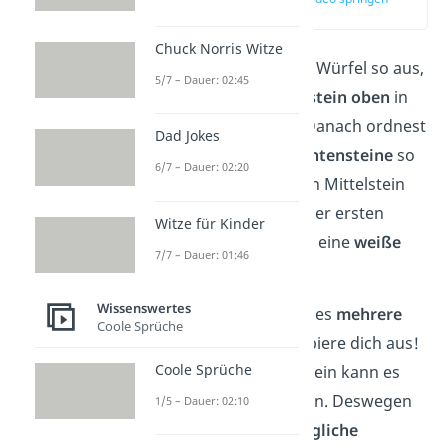
(01:06)
Chuck Norris Witze
Zuerst richtest du den Würfel so aus,
5/7 – Dauer: 02:45
dass der
gelbe Mittelstein
oben
in
der ersten Ebene ist. Danach ordnest
Dad Jokes
du die
vier weißen Kantensteine
so
6/7 – Dauer: 02:20
an, dass sie den gelben Mittelstein
umgeben. Die Steine der ersten
Witze für Kinder
Ebene sehen dann wie eine
weiße
7/7 – Dauer: 01:46
Blume
aus.
Wissenswertes
Für diesen Schritt gibt es
mehrere
Coole Sprüche
Möglichkeiten
— probiere dich aus!
Coole Sprüche
Beim
vierten
Kantenstein kann es
etwas kniffliger werden. Deswegen
1/5 – Dauer: 02:10
siehst du hier
drei mögliche