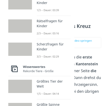
Kinder
1/3 – Dauer: 03:39
Rätselfragen für
Schritt 2: Weißes Kreuz
Kinder
bilden
2/3 – Dauer: 03:16
zur Stelle im Video springen
Scherzfragen für
(01:38)
Kinder
Als Nächstes drehst du die
erste
3/3 – Dauer: 02:29
Ebene
so lange, bis ein
Kantenstein
Wissenswertes
und der
Mittelstein
einer Seite
die
Rekorde Tiere - Größe
gleiche Farbe
haben. Dann drehst du
Größtes Tier der
die Seite um
180°
im Uhrzeigersinn.
Welt
Das
wiederholst
du bei den übrigen
1/5 – Dauer: 04:14
drei Seiten.
Größte Spinne