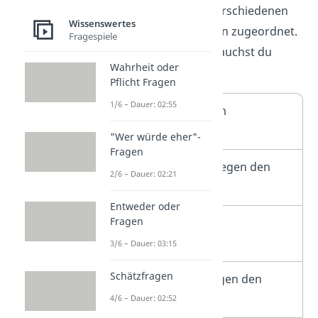
musst, wurden den verschiedenen
Wissenswertes
Rotationen Buchstaben zugeordnet.
Fragespiele
In dieser Anleitung brauchst du
Wahrheit oder
folgende Rotationen:
Pflicht Fragen
1/6 – Dauer: 02:55
R
Rechte Seite im
Uhrzeigersinn
"Wer würde eher"-
Fragen
R‘
Rechte Seite gegen den
2/6 – Dauer: 02:21
Uhrzeigersinn
Entweder oder
Fragen
L
Linke Seite im
Uhrzeigersinn
3/6 – Dauer: 03:15
Schätzfragen
L‘
Linke Seite gegen den
Uhrzeigersinn
4/6 – Dauer: 02:52