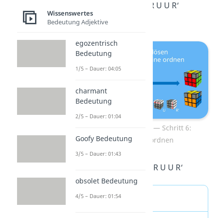
Algorithmus R U R‘ U R U U R‘
Wissenswertes
ausführst.
Bedeutung Adjektive
egozentrisch
Bedeutung
1/5 – Dauer: 04:05
charmant
Bedeutung
2/5 – Dauer: 01:04
Zauberwürfel lösen — Schritt 6:
Goofy Bedeutung
Kantensteine ordnen
3/5 – Dauer: 01:43
Algorithmus:
R U R‘ U R U U R‘
obsolet Bedeutung
4/5 – Dauer: 01:54
Sonderfälle