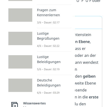
Algorithmus:
U R U‘ R‘ U‘ F‘ U F oder
U‘ L‘ U L U F U‘ F‘
Fragen zum
Kennenlernen
Sonderfälle
3/6 – Dauer: 02:17
Lustige
Befindet sich der Kantenstein
Begrüßungen
bereits in der
zweiten Ebene
,
4/6 – Dauer: 02:22
kann es passieren, dass er
farblich nicht passt
oder an der
Lustige
Beleidigungen
falschen Stelle
ist. Dann wendest
du die beschriebenen
5/6 – Dauer: 02:19
Algorithmen an, um den
gelben
Deutsche
Kantenstein
in die zweite Ebene
Beleidigungen
zu bringen. Der zu lösende
6/6 – Dauer: 03:29
Kantenstein soll dann in die
erste
Wissenswertes
Ebene
. Jetzt kannst du den