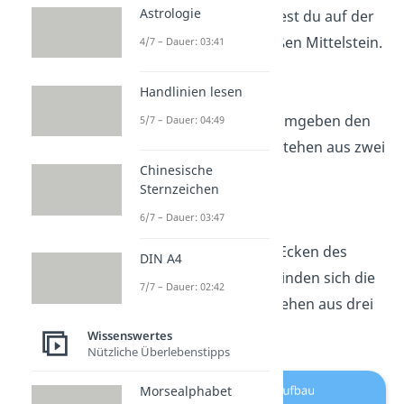
Astrologie
lösen willst, arbeitest du auf der
Seite mit dem weißen Mittelstein.
4/7 – Dauer: 03:41
Handlinien lesen
Kantensteine
Die Kantensteine umgeben den
5/7 – Dauer: 04:49
Mittelstein. Sie bestehen aus zwei
Chinesische
Farben.
Sternzeichen
6/7 – Dauer: 03:47
Ecksteine
An den jeweiligen Ecken des
DIN A4
Zauberwürfels befinden sich die
7/7 – Dauer: 02:42
Ecksteine. Sie bestehen aus drei
Farben.
Wissenswertes
Nützliche Überlebenstipps
Morsealphabet