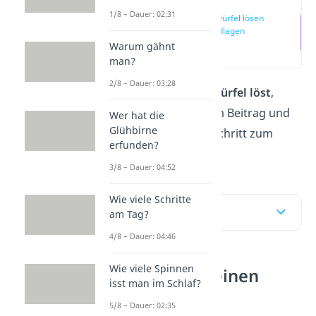
1/8 – Dauer: 02:31
Zauberwürfel lösen
— Grundlagen
Warum gähnt
(00:12)
man?
2/8 – Dauer: 03:28
Wie du einen
Zauberwürfel löst
,
erklären wir dir hier im Beitrag und
Wer hat die
Glühbirne
im
Video
Schritt für Schritt zum
erfunden?
Mitmachen!
3/8 – Dauer: 04:52
Wie viele Schritte
Inhaltsübersicht
am Tag?
4/8 – Dauer: 04:46
Wie viele Spinnen
Wie löst man einen
isst man im Schlaf?
Zauberwürfel?
5/8 – Dauer: 02:35