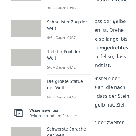
dorthin sortieren.
3/6 – Dauer: 03:06
Halte den Würfel so, dass der
gelbe
Schnellster Zug der
Welt
Mittelstein
wieder oben ist. Drehe
4/6 – Dauer: 05:37
danach die
erste Ebene
so lange, bis
sich auf einer Seite ein
umgedrehtes
Tiefster Pool der
„T“
bildet. Halte den Würfel so, dass
Welt
diese Seite dir zugewandt ist.
5/6 – Dauer: 04:12
Schaue dir beim
Kantenstein
der
Die größte Statue
ersten Ebene die Farbe an, die nach
der Welt
oben
zeigt. Wichtig ist, dass der Stein
6/6 – Dauer: 04:53
eine
andere Farbe als gelb
hat. Ziel
Wissenswertes
ist es, diesen Stein zur
Rekorde rund um Sprache
gleichfarbigen Seite
in der zweiten
Schwerste Sprache
Ebene zu drehen.
der Welt