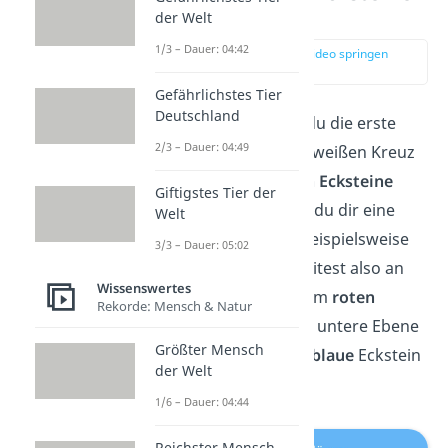
ordnen
der Welt
1/3 – Dauer: 04:42
zur Stelle im Video springen
(02:00)
Gefährlichstes Tier
Deutschland
Jetzt vervollständigst du die erste
2/3 – Dauer: 04:49
Ebene, indem du zum weißen Kreuz
die passenden
weißen Ecksteine
Giftigstes Tier der
ordnest. Dafür suchst du dir eine
Welt
Würfelseite aus, wie beispielsweise
3/3 – Dauer: 05:02
die rote Seite. Du arbeitest also an
Wissenswertes
der Würfelseite mit dem
roten
Rekorde: Mensch & Natur
Mittelstein
. Drehe die untere Ebene
Größter Mensch
so, dass der
rot-weiß-blaue
Eckstein
der Welt
unten rechts
ist.
1/6 – Dauer: 04:44
Reichster Mensch