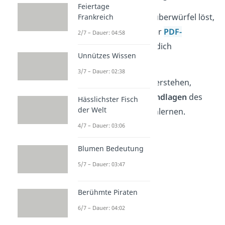
Feiertage
Tipp:
Wie du einen Zauberwürfel löst,
Frankreich
haben wir auch in einer
PDF-
2/7 – Dauer: 04:58
Anleitung
bildlich für dich
Unnützes Wissen
zusammengefasst!
3/7 – Dauer: 02:38
Um die Anleitung zu verstehen,
musst du erst die
Grundlagen
des
Hässlichster Fisch
der Welt
Zauberwürfels kennenlernen.
4/7 – Dauer: 03:06
Blumen Bedeutung
5/7 – Dauer: 03:47
Berühmte Piraten
6/7 – Dauer: 04:02