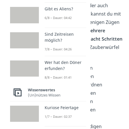
Einen
Zauberwürfel
oder auch
Gibt es Aliens?
Rubiks Cube
genannt, kannst du mit
6/8 – Dauer: 04:42
etwas Übung in nur wenigen Zügen
lösen
! Dafür gibt es
mehrere
Sind Zeitreisen
Methoden
. Mit diesen
acht Schritten
möglich?
kannst auch du einen Zauberwürfel
7/8 – Dauer: 04:26
lösen:
Wer hat den Döner
Weiße Blume bilden
erfunden?
Weißes Kreuz bilden
8/8 – Dauer: 01:41
Weiße Ecksteine ordnen
Wissenswertes
Zweite Ebene ordnen
(Un)nützes Wissen
Gelbes Kreuz bilden
Kuriose Feiertage
Kantensteine ordnen
1/7 – Dauer: 02:37
Ecksteine ordnen
Würfel vervollständigen