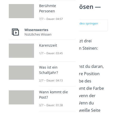
Zauberwürfel lösen —
Berühmte
Personen
Grundlagen
7/7 – Dauer: 04:57
zur Stelle im Video springen
(00:12)
Wissenswertes
Nützliches Wissen
Ein Zauberwürfel besitzt drei
Karenzzeit
verschiedene Arten von Steinen:
1/7 – Dauer: 03:45
Mittelsteine
Mittelsteine erkennst du daran,
Was ist ein
Schaltjahr?
dass sie niemals ihre Position
verändern. Die Farbe des
2/7 – Dauer: 04:13
Mittelsteins bestimmt die Farbe
Wann kommt die
der ganzen Seite, wenn der
Post?
Würfel gelöst ist. Wenn du
3/7 – Dauer: 01:38
beispielsweise die weiße Seite