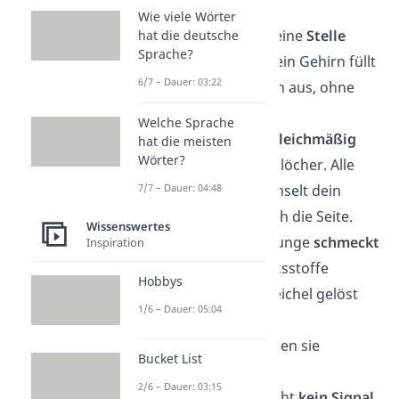
Jahre
vollständig.
Wie viele Wörter
👁️ Jedes Auge hat eine
Stelle
hat die deutsche
Sprache?
ohne Sehzellen
. Dein Gehirn füllt
6/7 – Dauer: 03:22
diese Lücke einfach aus, ohne
dass du es merkst.
Welche Sprache
🫁 Du atmest
nie gleichmäßig
hat die meisten
Wörter?
durch beide Nasenlöcher. Alle
7/7 – Dauer: 04:48
paar Stunden wechselt dein
Körper automatisch die Seite.
Wissenswertes
👅 Eine trockene Zunge
schmeckt
Inspiration
nichts
. Geschmacksstoffe
Hobbys
müssen erst in Speichel gelöst
1/6 – Dauer: 05:04
sein, damit deine
Geschmacksknospen sie
Bucket List
wahrnehmen.
2/6 – Dauer: 03:15
🫀 Dein Herz braucht
kein Signal