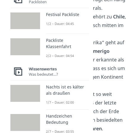
Packlisten
eines Brigadegenerals.
Festival Packliste
🗿 Die Osterinsel gehört zu
Chile
,
1/2 – Dauer: 04:45
liegt aber geografisch mitten im
Pazifik.
Packliste
🌍 Der Name „Amerika“ geht auf
Klassenfahrt
den Kartografen
Amerigo
2/2 – Dauer: 04:54
Vespucci
zurück. Er erkannte als
einer der ersten, dass es sich um
Wissenswertes
Was bedeutet...?
einen eigenständigen Kontinent
handelt.
Nachts ist es kälter
als draußen
🌊 Neuseeland liegt so weit
abgelegen, dass es der letzte
1/7 – Dauer: 02:00
größere Landbereich der Erde
Handzeichen
war, den Menschen besiedelten
Bedeutung
— vor rund
700 Jahren
.
2/7 – Dauer: 03:55