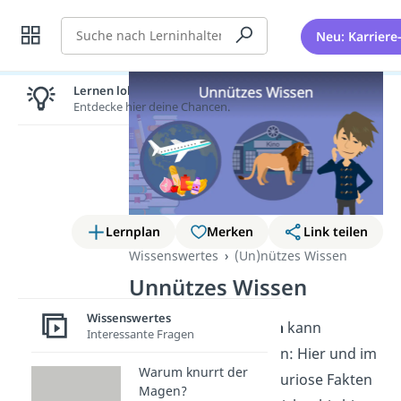
Suche
Neu: Karriere
Lernen lohnt sich!
Entdecke hier deine Chancen.
Lernplan
Merken
Link teilen
Wissenswertes
(Un)nützes Wissen
Unnützes Wissen
Wissenswertes
Auch
unnützes Wissen
kann
Interessante Fragen
manchmal nützlich sein: Hier und im
Warum knurrt der
Video
findest du 100 kuriose Fakten
Magen?