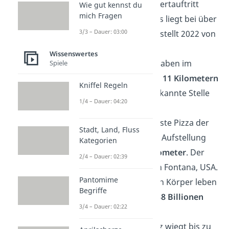
den längsten Konzertauftritt
Wie gut kennst du
mich Fragen
eines Solokünstlers liegt bei über
3/3 – Dauer: 03:00
27 Stunden
(aufgestellt 2022 von
Gustavo Plauska).
Wissenswertes
🌊 Der Marianengraben im
Spiele
Pazifik ist mit rund
11 Kilometern
Kniffel Regeln
Tiefe
die tiefste bekannte Stelle
1/4 – Dauer: 04:20
im Ozean.
🍕 Die offiziell längste Pizza der
Stadt, Land, Fluss
Welt maß bei ihrer Aufstellung
Kategorien
2017 über
1,93 Kilometer
. Der
2/4 – Dauer: 02:39
Rekord entstand in Fontana, USA.
Pantomime
🦠 Im menschlichen Körper leben
Begriffe
schätzungsweise
38 Billionen
3/4 – Dauer: 02:22
Bakterien
.
🐋 Ein Blauwal-Herz wiegt bis zu