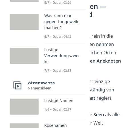
5/7 – Dauer: 03:29
Unnützes Wissen —
Geschichte und
Was kann man
Geografie
gegen Langeweile
machen?
Raus aus Deutschland, rein in die
6/7 – Dauer: 04:12
weite Welt
. Diese Fakten nehmen
Lustige
dich mit zu ungewöhnlichen Orten
Verwendungszwec
und kleinen
historischen Anekdoten
ke
aus aller Welt:
7/7 – Dauer: 02:58
🗺️ Australien ist der einzige
Wissenswertes
Namensideen
Kontinent, der vollständig von
einem
einzigen Staat
regiert
Lustige Namen
wird.
1/6 – Dauer: 02:37
🧭 Kanada hat
mehr Seen
als alle
anderen Länder der Welt
Kosenamen