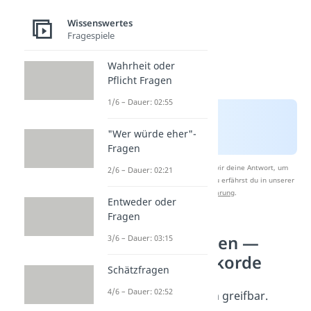
Wissenswertes
Fragespiele
Wahrheit oder
Pflicht Fragen
1/6 – Dauer: 02:55
"Wer würde eher"-
Fragen
Nach Beantwortung speichern wir deine Antwort, um
2/6 – Dauer: 02:21
Studyflix zu verbessern. Mehr dazu erfährst du in unserer
Datenschutzerklärung
.
Entweder oder
Fragen
Unnützes Wissen —
3/6 – Dauer: 03:15
Zahlen und Rekorde
Schätzfragen
4/6 – Dauer: 02:52
Zahlen
machen Fakten greifbar.