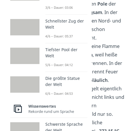
🧲 Die magnetischen
Pole
der
3/6 – Dauer: 03:06
Erde
wandern langsam
. In der
Erdgeschichte haben Nord- und
Schnellster Zug der
Welt
Südpol ihre Plätze schon
4/6 – Dauer: 05:37
mehrfach getauscht.
🔥 Auf der Erde ist eine Flamme
Tiefster Pool der
gelb-orangefarben
, weil heiße
Welt
Gase Partikel verbrennen. In der
5/6 – Dauer: 04:12
Schwerelosigkeit brennt Feuer
Die größte Statue
kugelförmig und bläulich
.
der Welt
🪞 Ein Spiegel spiegelt eigentlich
6/6 – Dauer: 04:53
vorne und hinten
, nicht links und
rechts. Unser Gehirn
Wissenswertes
Rekorde rund um Sprache
interpretiert das Bild nur so.
🌡️ Die kälteste mögliche
Schwerste Sprache
der Welt
Temperatur liegt bei
–273,15 °C
.