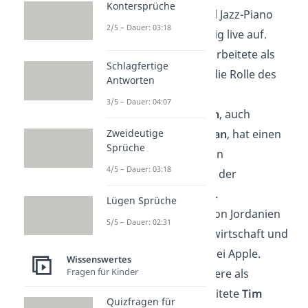
Kontersprüche
spielt professionell Jazz-Piano
2/5 – Dauer: 03:18
und tritt regelmäßig live auf.
🏗️
Harrison Ford
arbeitete als
Schlagfertige
Tischler, bevor er die Rolle des
Antworten
Han Solo bekam.
3/5 – Dauer: 04:07
📚
Rowan Atkinson
, auch
Zweideutige
bekannt als
Mr. Bean
, hat einen
Sprüche
Master-Abschluss in
4/5 – Dauer: 03:18
Elektrotechnik von der
Universität Oxford.
Lügen Sprüche
🎤
Königin Rania
von Jordanien
5/5 – Dauer: 02:31
studierte Betriebswirtschaft und
arbeitete danach bei Apple.
Wissenswertes
Fragen für Kinder
✏️ Vor seiner Karriere als
Filmregisseur arbeitete
Tim
Quizfragen für