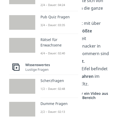
Tradition verbreitete sich von
2/4 – Dauer: 04:24
Deutschland aus in die ganze
Welt.
Pub Quiz Fragen
🍞 Deutschland hat mit über
3/4 – Dauer: 03:35
3.000 Sorten die
größte
Brotvielfalt
weltweit
Rätsel für
Erwachsene
🌳 Die Eichen in Ivenacker in
Mecklenburg-Vorpommern sind
4/4 – Dauer: 02:40
über
1.000 Jahre alt
.
Wissenswertes
🏰 Burg Eltz in der Eifel befindet
Lustige Fragen
sich seit über
800 Jahren
im
Scherzfragen
Besitz der Familie Eltz.
1/2 – Dauer: 02:48
Studyflix vernetzt: Hier ein Video aus
einem anderen Bereich
Dumme Fragen
2/2 – Dauer: 02:13