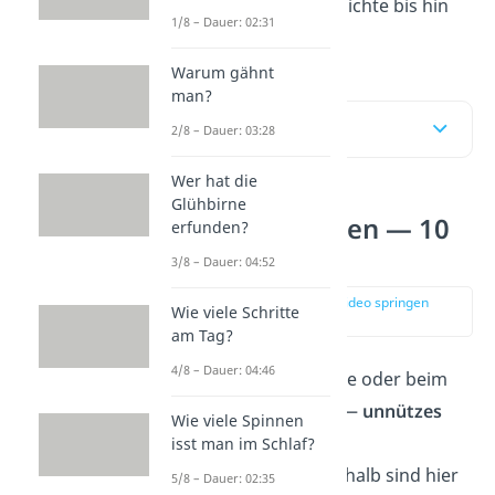
von Tieren über Geschichte bis hin
1/8 – Dauer: 02:31
zur Physik!
Warum gähnt
man?
Inhaltsübersicht
2/8 – Dauer: 03:28
Wer hat die
Glühbirne
Unnützes Wissen — 10
erfunden?
Fun Facts
3/8 – Dauer: 04:52
zur Stelle im Video springen
Wie viele Schritte
(00:17)
am Tag?
4/8 – Dauer: 04:46
Ob in der Mittagspause oder beim
ersten Kennenlernen —
unnützes
Wie viele Spinnen
Wissen
ist ein echter
isst man im Schlaf?
Gesprächsöffner! Deshalb sind hier
5/8 – Dauer: 02:35