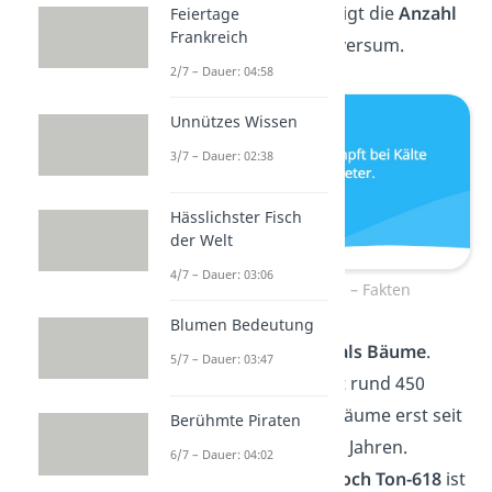
im
Schach
übersteigt die
Anzahl
Feiertage
Frankreich
der Atome
im Universum.
2/7 – Dauer: 04:58
Unnützes Wissen
3/7 – Dauer: 02:38
Hässlichster Fisch
der Welt
4/7 – Dauer: 03:06
Unnützes Wissen – Fakten
Blumen Bedeutung
🦷
Haie
sind
älter als Bäume
.
5/7 – Dauer: 03:47
Haie existieren seit rund 450
Millionen Jahren, Bäume erst seit
Berühmte Piraten
etwa 350 Millionen Jahren.
6/7 – Dauer: 04:02
☀️ Das
Schwarze Loch Ton-618
ist