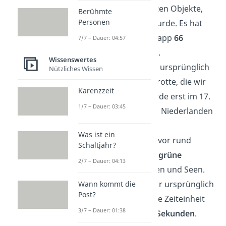
eines der schwersten Objekte,
Berühmte
Personen
das je gefunden wurde. Es hat
eine Masse von knapp
66
7/7 – Dauer: 04:57
Milliarden Sonnen
.
Wissenswertes
🥕
Karotten
waren ursprünglich
Nützliches Wissen
lila
. Die orange Karotte, die wir
Karenzzeit
heute kennen, wurde erst im 17.
1/7 – Dauer: 03:45
Jahrhundert in den Niederlanden
gezüchtet.
Was ist ein
🏜️ Die
Sahara
war vor rund
Schaltjahr?
10.000 Jahren eine
grüne
2/7 – Dauer: 04:13
Savanne
mit Flüssen und Seen.
🕰️ Ein
Moment
war ursprünglich
Wann kommt die
Post?
eine mittelalterliche Zeiteinheit
3/7 – Dauer: 01:38
und entspricht
90 Sekunden
.