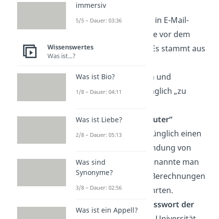
online.
immersiv
🌐 Das
„@“-Zeichen
in E-Mail-
5/5 – Dauer: 03:36
Adressen war lange vor dem
Wissenswertes
Internet bekannt. Es stammt aus
Was ist...?
mittelalterlichen
Kaufmannsnotizen und
Was ist Bio?
bedeutete ursprünglich „zu
1/8 – Dauer: 04:11
einem Preis von“.
🖥️ Das Wort
„Computer“
Was ist Liebe?
bezeichnete ursprünglich einen
2/8 – Dauer: 05:13
Beruf. Vor der Erfindung von
Rechenmaschinen nannte man
Was sind
Synonyme?
so Menschen, die Berechnungen
3/8 – Dauer: 02:56
per Hand durchführten.
🔒 Das allererste
Passwort der
Was ist ein Appell?
Welt
wurde an der Universität