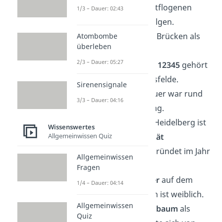
wenn sie einem entflogenen
1/3 – Dauer: 02:43
Bienenschwarm folgen.
🏙️ Berlin hat mehr Brücken als
Atombombe
überleben
Venedig
.
2/3 – Dauer: 05:27
📮 Die
Postleitzahl 12345
gehört
zu Berlin-Friedrichsfelde.
Sirenensignale
🧱 Die Berliner Mauer war rund
3/3 – Dauer: 04:16
155 Kilometern
lang.
🏛️ Die Universität Heidelberg ist
Wissenswertes
Allgemeinwissen Quiz
die
erste Universität
Deutschlands
, gegründet im Jahr
Allgemeinwissen
1386.
Fragen
🦅 Der
Bundesadler
auf dem
1/4 – Dauer: 04:14
deutschen Wappen ist weiblich.
Allgemeinwissen
🎄 Der
Weihnachtsbaum
als
Quiz