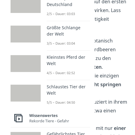
paar Eigenheiten, die auf den ersten
Deutschland
Blick kaum glaubhaft wirken. Lass
2/5 – Dauer: 03:03
dich von ihrer Einzigartigkeit
überraschen:
Größte Schlange
der Welt
🍌 Bananen sind botanisch
3/5 – Dauer: 03:04
gesehen
Beeren
. Erdbeeren
Kleinstes Pferd der
hingegen gehören zu den
Welt
Sammelnussfrüchten
.
4/5 – Dauer: 02:52
🐘 Elefanten sind die einzigen
Säugetiere, die
nicht springen
Schlaustes Tier der
können.
Welt
🐝 Eine Biene produziert in ihrem
5/5 – Dauer: 04:50
gesamten Leben etwa einen
Wissenswertes
Teelöffel Honig
.
Rekorde Tiere - Gefahr
🐬 Delfine schlafen mit nur
einer
Gefährlichstes Tier