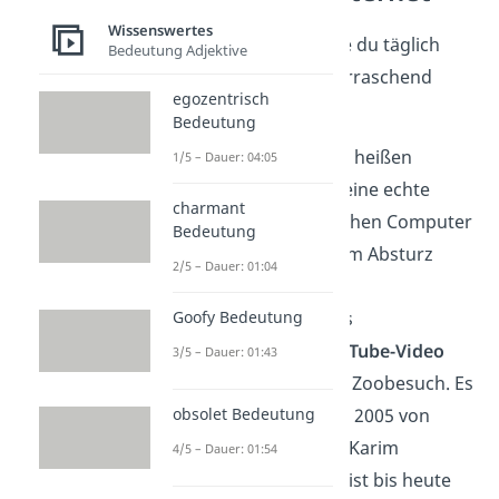
Wissenswertes
Hinter der
Technik
, die du täglich
Bedeutung Adjektive
nutzt, stecken oft überraschend
egozentrisch
skurrile Geschichten
.
Bedeutung
🐛 Computerfehler heißen
1/5 – Dauer: 04:05
„
Bugs
“, weil 1947 eine echte
charmant
Motte in einem frühen Computer
Bedeutung
steckte und ihn zum Absturz
2/5 – Dauer: 01:04
brachte.
📸 Das erste jemals
Goofy Bedeutung
hochgeladene
YouTube-Video
3/5 – Dauer: 01:43
zeigt einen kurzen Zoobesuch. Es
wurde am 23. April 2005 von
obsolet Bedeutung
Mitgründer Jawed Karim
4/5 – Dauer: 01:54
veröffentlicht und ist bis heute