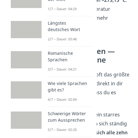
Darunter ist Temperatur
1/7 – Dauer: 04:29
physikalisch nicht mehr
Längstes
definierbar.
deutsches Wort
2/7 – Dauer: 05:48
Unnützes Wissen —
Romanische
Körper und Sinne
Sprachen
3/7 – Dauer: 04:21
Der
eigene Körper
ist oft das größte
Rätsel. Dabei passiert direkt in dir
Wie viele Sprachen
gibt es?
Erstaunliches, ohne dass du es
4/7 – Dauer: 02:04
bemerkst:
Schwierige Wörter
🦴 Knochen sind kein starres
zum Aussprechen
Material. Sie bauen sich ständig
5/7 – Dauer: 02:20
um und
erneuern sich alle zehn