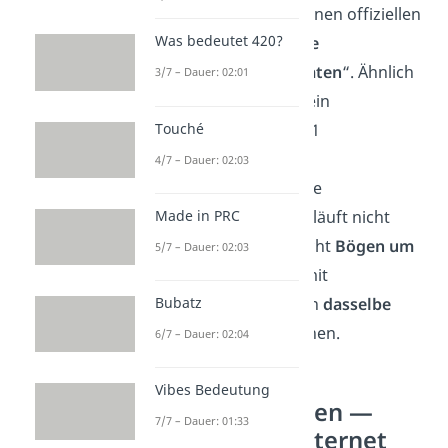
🦅 Mexiko trägt seinen offiziellen
Was bedeutet 420?
Namen „
Vereinigte
Mexikanische Staaten
“. Ähnlich
3/7 – Dauer: 02:01
wie die USA ist es ein
Bundesstaat aus 31
Touché
Einzelstaaten.
4/7 – Dauer: 02:03
🌐 Die internationale
Datumsgrenze verläuft nicht
Made in PRC
geradlinig. Sie macht
Bögen um
5/7 – Dauer: 02:03
Inselgruppen
, damit
benachbarte Inseln
dasselbe
Bubatz
Datum teilen
können.
6/7 – Dauer: 02:04
Vibes Bedeutung
Unnützes Wissen —
7/7 – Dauer: 01:33
Technik und Internet