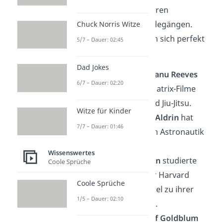
überraschen oft mit ihren
Fähigkeiten oder Werdegängen.
Chuck Norris Witze
Diese 10 Fakten eignen sich perfekt
5/7 – Dauer: 02:45
als Gesprächsstarter:
Dad Jokes
🥊 Schauspieler
Keanu Reeves
6/7 – Dauer: 02:20
trainierte für die Matrix-Filme
echtes Kung-Fu und Jiu-Jitsu.
Witze für Kinder
🎨 Astronaut
Buzz Aldrin
hat
7/7 – Dauer: 01:46
einen Doktortitel in Astronautik
vom MIT.
Wissenswertes
🎓
Natalie Portman
studierte
Coole Sprüche
Psychologie an der Harvard
Coole Sprüche
University — parallel zu ihrer
1/5 – Dauer: 02:10
Schauspielkarriere.
🎹 Schauspieler
Jeff Goldblum