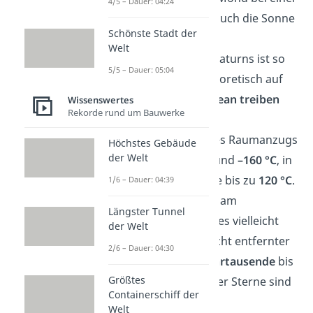
4/5 – Dauer: 04:24
Sonnenfinsternis auch die Sonne
Schönste Stadt der
überdecken.
Welt
🪐 Die Dichte des Saturns ist so
5/5 – Dauer: 05:04
gering, dass er theoretisch auf
einem
riesigen Ozean treiben
Wissenswertes
Rekorde rund um Bauwerke
würde.
❄️ Im Schatten eines Raumanzugs
Höchstes Gebäude
der Welt
im All herrschen rund
–160 °C
, in
der direkten Sonne bis zu
120 °C
.
1/6 – Dauer: 04:39
🌌 Manche Sterne, am
Längster Tunnel
Nachthimmel gibt es vielleicht
der Welt
nicht mehr. Das Licht entfernter
2/6 – Dauer: 04:30
Sterne
braucht Jahrtausende
bis
Größtes
zu uns. Einige dieser Sterne sind
Containerschiff der
längst erloschen.
Welt