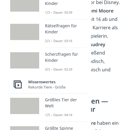
Burton
als Animator bei Disney.
Kinder
🚑 Die Sängerin
Demi Moore
1/3 – Dauer: 03:39
brach die Schule mit 16 ab und
Rätselfragen für
startete direkt ihre Karriere als
Kinder
Model und Schauspielerin.
2/3 – Dauer: 03:16
🌍 Schauspielerin
Audrey
Hepburn
sprach fließend
Scherzfragen für
Kinder
Englisch, Niederländisch,
Französisch, Italienisch und
3/3 – Dauer: 02:29
Spanisch.
Wissenswertes
Rekorde Tiere - Größe
Unnützes Wissen —
Größtes Tier der
Welt
Tiere und Natur
1/5 – Dauer: 04:14
Die
Natur
und ihre
Tiere
haben ein
Größte Spinne