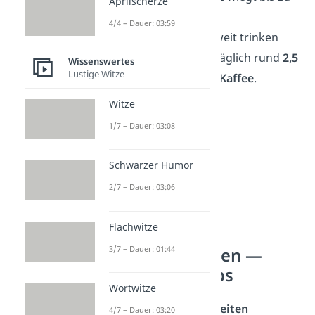
Aprilscherze
180 Kilogramm
.
4/4 – Dauer: 03:59
☕ Menschen weltweit trinken
schätzungsweise täglich rund
2,5
Wissenswertes
Lustige Witze
Milliarden Tassen Kaffee
.
Witze
1/7 – Dauer: 03:08
Schwarzer Humor
2/7 – Dauer: 03:06
Flachwitze
3/7 – Dauer: 01:44
Unnützes Wissen —
Promis und Jobs
Wortwitze
Bekannte Persönlichkeiten
4/7 – Dauer: 03:20