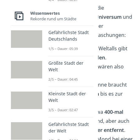
Vom Mikrokosmos in die
Wissenswertes
Unendlichkeit — das
Universum
und
Rekorde rund um Städte
die
Physik
stecken voller
Gefährlichste Stadt
unvorstellbaren Überraschungen:
Deutschlands
🔇 Im Vakuum des Weltalls gibt
1/5 – Dauer: 05:39
es
keine Schallwellen
.
Größte Stadt der
Explosionen im All wären also
Welt
völlig lautlos.
2/5 – Dauer: 04:45
☀️ Das Licht der Sonne braucht
etwa
acht Minuten
bis es zur
Kleinste Stadt der
Welt
Erde gelangt.
3/5 – Dauer: 02:47
🌕 Die Sonne ist etwa
400-mal
größer
als der Mond, aber auch
Gefährlichste Stadt
etwa
400-mal weiter entfernt
.
der Welt
Deshalb kann der Mond bei einer