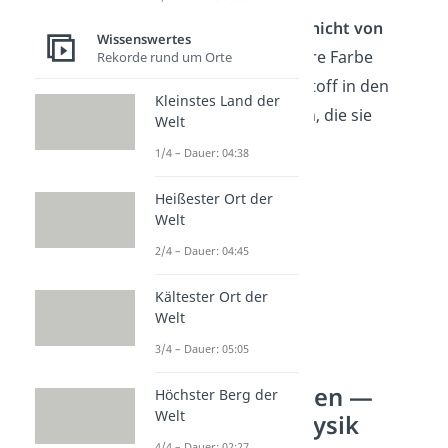
🦩 Flamingos sind
nicht
von
Wissenswertes
Natur aus rosa
. Ihre Farbe
Rekorde rund um Orte
kommt vom Farbstoff in den
Kleinstes Land der
Krebsen und Algen, die sie
Welt
fressen.
1/4 – Dauer: 04:38
Heißester Ort der
Welt
2/4 – Dauer: 04:45
Kältester Ort der
Welt
3/4 – Dauer: 05:05
Unnützes Wissen —
Höchster Berg der
Welt
Weltall und Physik
4/4 – Dauer: 02:27