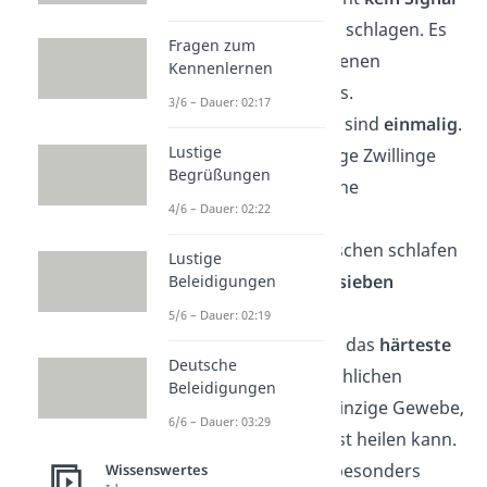
vom Gehirn
um zu schlagen. Es
Fragen zum
erzeugt seinen eigenen
Kennenlernen
elektrischen Impuls.
3/6 – Dauer: 02:17
🖐️ Fingerabdrücke sind
einmalig
.
Lustige
Nicht einmal eineiige Zwillinge
Begrüßungen
teilen sich identische
4/6 – Dauer: 02:22
Fingerabdrücke.
😴 Gesunde Menschen schlafen
Lustige
im Schnitt in etwa
sieben
Beleidigungen
Minuten
ein.
5/6 – Dauer: 02:19
🦷 Zahnschmelz ist das
härteste
Deutsche
Material
im menschlichen
Beleidigungen
Körper, aber das einzige Gewebe,
6/6 – Dauer: 03:29
das sich nicht selbst heilen kann.
👃 Gerüche lösen besonders
Wissenswertes