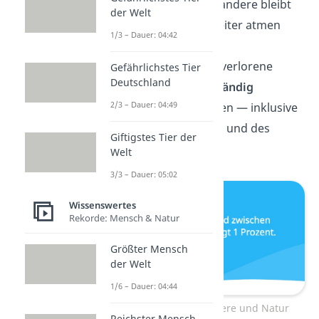
Gehirnhälfte
. Die andere bleibt
der Welt
wach, damit sie weiter atmen
1/3 – Dauer: 04:42
können.
🦎 Axolotl können verlorene
Gefährlichstes Tier
Deutschland
Gliedmaßen
vollständig
2/3 – Dauer: 04:49
nachwachsen
lassen — inklusive
Teilen des Herzens und des
Giftigstes Tier der
Gehirns.
Welt
3/3 – Dauer: 05:02
Wissenswertes
Rekorde: Mensch & Natur
Größter Mensch
der Welt
1/6 – Dauer: 04:44
Unnützes Wissen – Tiere und Natur
Reichster Mensch