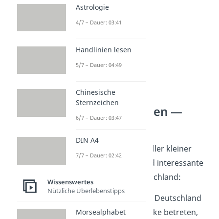
Astrologie
4/7 – Dauer: 03:41
Handlinien lesen
5/7 – Dauer: 04:49
Chinesische
Sternzeichen
Unnützes Wissen —
6/7 – Dauer: 03:47
Deutschland
DIN A4
Deutschland steckt voller kleiner
7/7 – Dauer: 02:42
Kuriositäten
. Hier sind interessante
Fakten rund um Deutschland:
Wissenswertes
Nützliche Überlebenstipps
🐝
Imker
dürfen in Deutschland
fremde Grundstücke betreten,
Morsealphabet