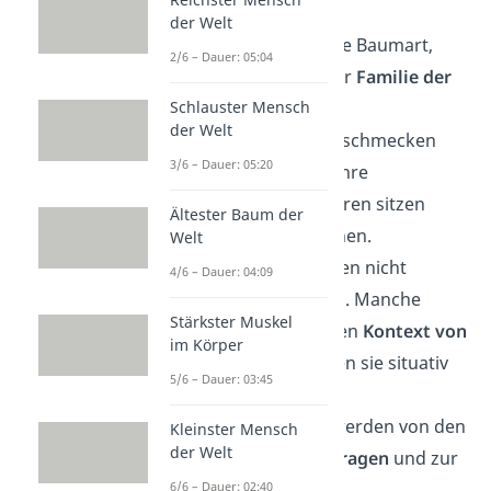
der Welt
🌸 Bambus ist keine Baumart,
2/6 – Dauer: 05:04
sondern gehört zur
Familie der
Schlauster Mensch
Gräser
.
der Welt
🦋 Schmetterlinge schmecken
3/6 – Dauer: 05:20
mit ihren Füßen
. Ihre
Geschmackssensoren sitzen
Ältester Baum der
direkt auf den Beinen.
Welt
🦜 Papageien ahmen nicht
4/6 – Dauer: 04:09
einfach Laute nach. Manche
Stärkster Muskel
Arten verstehen den
Kontext von
im Körper
Wörtern
und setzen sie situativ
5/6 – Dauer: 03:45
ein.
🌊 Seepferdchen werden von den
Kleinster Mensch
der Welt
Männchen ausgetragen
und zur
6/6 – Dauer: 02:40
Welt gebracht.