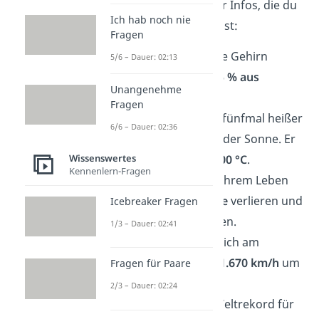
Diese Fakten liefern dir Infos, die du
Ich hab noch nie
dir leicht merken kannst:
Fragen
🧠 Das menschliche Gehirn
5/6 – Dauer: 02:13
besteht zu etwa
75 % aus
Unangenehme
Wasser
.
Fragen
⚡ Ein Blitz ist etwa fünfmal heißer
6/6 – Dauer: 02:36
als die Oberfläche der Sonne. Er
Wissenswertes
erreicht rund
30.000 °C
.
Kennenlern-Fragen
🦷 Haie können in ihrem Leben
bis zu
50.000 Zähne
verlieren und
Icebreaker Fragen
nachwachsen lassen.
1/3 – Dauer: 02:41
🌍 Die Erde dreht sich am
Äquator mit rund
1.670 km/h
um
Fragen für Paare
die eigene Achse.
2/3 – Dauer: 02:24
🎵 Der Guinness-Weltrekord für