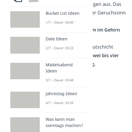
Ideen
lebhafte Erinnerungen aus. Das
liegt daran, dass der Geruchssinn
Bucket List Ideen
direkt mit dem
1/7 – Dauer: 04:00
Gedächtniszentrum im Gehirn
verbunden ist.
Date Ideen
🔁 Die äußerste Hautschicht
2/7 – Dauer: 03:23
erneuert sich alle
zwei bis vier
Wochen
vollständig.
Mädelsabend
Ideen
3/7 – Dauer: 03:48
Jahrestag Ideen
4/7 – Dauer: 03:39
Was kann man
sonntags machen?