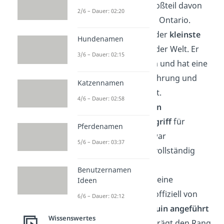
zusammen. Ein Großteil davon
2/6 – Dauer: 02:20
liegt in der Provinz Ontario.
🏝️ Der Vatikan ist der
kleinste
Hundenamen
anerkannte Staat
der Welt. Er
3/6 – Dauer: 02:15
liegt mitten in Rom und hat eine
eigene Hymne, Währung und
Katzennamen
Staatsbürgerschaft.
4/6 – Dauer: 02:58
🌋 Island hat
keinen
einheimischen Begriff
für
Pferdenamen
„
Wald
“. Die Insel war
5/6 – Dauer: 03:37
ursprünglich fast vollständig
baumlos.
Benutzernamen
🐧 Argentinien hat eine
Ideen
Militäreinheit, die offiziell von
6/6 – Dauer: 02:12
einem
Königspinguin
angeführt
Wissenswertes
wird. Der Pinguin trägt den Rang