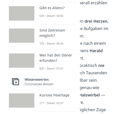
10 Fun Facts
, die du überall erzählen
Gibt es Aliens?
kannst:
6/8 – Dauer: 04:42
🐙
Oktopusse
haben
drei Herzen
,
die unterschiedliche Aufgaben im
Sind Zeitreisen
möglich?
Körper übernehmen.
💾
Bluetooth
wurde nach einem
7/8 – Dauer: 04:26
Wikingerkönig namens
Harald
Wer hat den Döner
„Blauzahn“
benannt.
erfunden?
🍯
Honig
verdirbt
praktisch
nie
8/8 – Dauer: 01:41
und kann selbst nach Tausenden
Wissenswertes
Jahren noch genießbar sein.
(Un)nützes Wissen
🦒
Giraffen
haben genau wie
Menschen
sieben Halswirbel
—
Kuriose Feiertage
nur deutlich längere.
1/7 – Dauer: 02:37
🎲 Die Zahl aller möglichen Züge