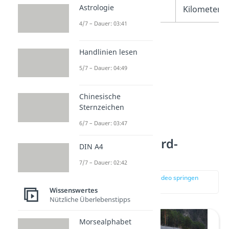
Astrologie
Tunnel
Kilometer
4/7 – Dauer: 03:41
Handlinien lesen
5/7 – Dauer: 04:49
Chinesische
Sternzeichen
6/7 – Dauer: 03:47
Platz 1: Gotthard-
DIN A4
Basistunnel
7/7 – Dauer: 02:42
zur Stelle im Video springen
(03:39)
Wissenswertes
Nützliche Überlebenstipps
Morsealphabet