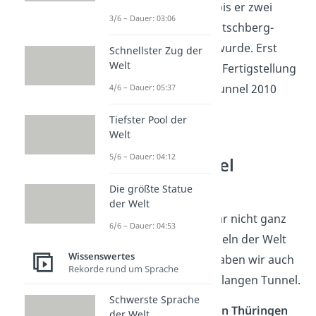
Landtunnel der Welt, bis er zwei
3/6 – Dauer: 03:06
Monate später vom Lötschberg-
Basistunnel überholt wurde. Erst
Schnellster Zug der
Welt
fünf Jahre nach seiner Fertigstellung
wurde der Hakkōda-Tunnel 2010
4/6 – Dauer: 05:37
offiziell eröffnet.
Tiefster Pool der
Welt
5/6 – Dauer: 04:12
Längster Tunnel
Deutschlands
Die größte Statue
der Welt
Deutschland kann zwar nicht ganz
6/6 – Dauer: 04:53
mit den längsten Tunneln der Welt
Wissenswertes
mithalten, trotzdem haben wir auch
Rekorde rund um Sprache
einen fast 8 Kilometer langen Tunnel.
Schwerste Sprache
Der
Rennsteigtunnel in Thüringen
der Welt