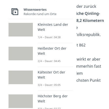
Auf Platz 8 geht es wieder zurück
Wissenswertes
nach China. Der
Westliche Qinling-
Rekorde rund um Orte
Tunnel
ist mit seinen
28,2 Kilometern
Kleinstes Land der
Länge der zweitlängste
Welt
Eisenbahntunnel der Volksrepublik.
1/4 – Dauer: 04:38
Als Teil einer insgesamt 862
Heißester Ort der
Kilometer langen
Welt
Eisenbahnverbindung wirkt er aber
2/4 – Dauer: 04:45
fast winzig. Das wäre immerhin fast
Kältester Ort der
die Strecke zwischen dem
Welt
nördlichsten und südlichsten Punkt
3/4 – Dauer: 05:05
in Deutschland.
Höchster Berg der
Welt
4/4 – Dauer: 02:27