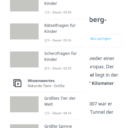
Kinder
1/3 – Dauer: 03:39
Platz 5: Lötschberg-
Rätselfragen für
Basistunnel
Kinder
zur Stelle im Video springen
2/3 – Dauer: 03:16
(02:05)
Scherzfragen für
Auf Platz 5 schafft es wieder einer
Kinder
der längsten Tunnel Europas. Der
3/3 – Dauer: 02:29
Lötschberg-Basistunnel
liegt in der
Wissenswertes
Schweiz und führt
32,7 Kilometer
Rekorde Tiere - Größe
lang durch die Alpen.
Größtes Tier der
Bei seiner Eröffnung 2007 war er
Welt
sogar der drittlängste Tunnel der
1/5 – Dauer: 04:14
Welt.
Größte Spinne