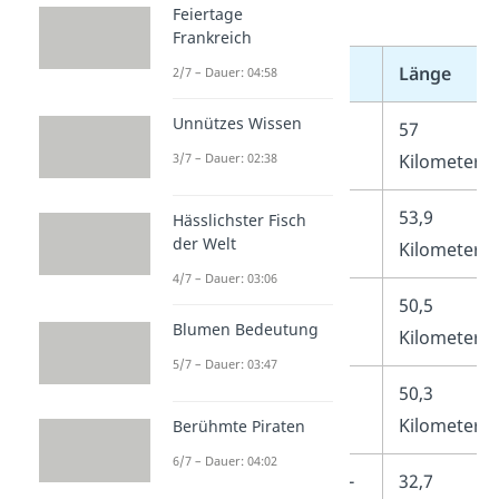
für dich.
Feiertage
Frankreich
Platz
Tunnel
Länge
2/7 – Dauer: 04:58
Unnützes Wissen
1.
Gotthard-
57
Basistunnel
Kilometer
3/7 – Dauer: 02:38
2.
Seikan-
53,9
Hässlichster Fisch
der Welt
Tunnel
Kilometer
4/7 – Dauer: 03:06
3.
Eurotunnel
50,5
Blumen Bedeutung
Kilometer
5/7 – Dauer: 03:47
4.
Yulhyeon-
50,3
Tunnel
Kilometer
Berühmte Piraten
6/7 – Dauer: 04:02
5.
Lötschberg-
32,7