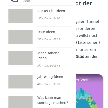
Ideen
Die größte Stadt der
Welt
Bucket List Ideen
1/7 – Dauer: 04:00
Jetzt kennst du die längsten Tunnel
der Welt und welche besonderen
Date Ideen
Tunnel es noch gibt. Du willst noch
2/7 – Dauer: 03:23
eine spannende Top 10 Liste sehen?
Dann schau doch mal in unserem
Mädelsabend
Video
zu den
größten Städten der
Ideen
Welt
vorbei!
3/7 – Dauer: 03:48
Jahrestag Ideen
4/7 – Dauer: 03:39
Was kann man
sonntags machen?