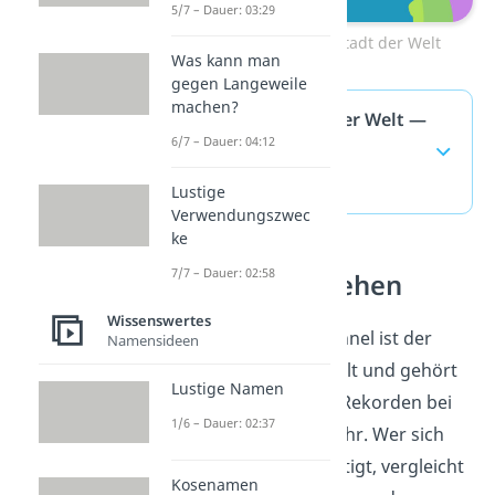
5/7 – Dauer: 03:29
Zum Video: Größte Stadt der Welt
Was kann man
gegen Langeweile
machen?
Längster Tunnel der Welt —
6/7 – Dauer: 04:12
häufigste Fragen
(ausklappen)
Lustige
Verwendungszwec
ke
7/7 – Dauer: 02:58
Rekorde verstehen
Wissenswertes
Der Gotthard-Basistunnel ist der
Namensideen
längste Tunnel der Welt und gehört
Lustige Namen
zu den bekanntesten Rekorden bei
1/6 – Dauer: 02:37
Bauwerken und Verkehr. Wer sich
mit Rekorden beschäftigt, vergleicht
Kosenamen