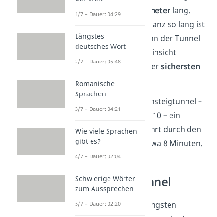
ist insgesamt
7,9 Kilometer
lang.
1/7 – Dauer: 04:29
Auch wenn das nicht ganz so lang ist
Längstes
wie unsere Top 10, kann der Tunnel
deutsches Wort
trotzdem in anderer Hinsicht
2/7 – Dauer: 05:48
punkten: Er ist einer der
sichersten
Tunnel Europas
.
Romanische
Sprachen
Außerdem ist der Rennsteigtunnel –
3/7 – Dauer: 04:21
anders als unsere Top 10 – ein
Autotunnel. Für die Fahrt durch den
Wie viele Sprachen
gibt es?
Tunnel brauchst du etwa 8 Minuten.
4/7 – Dauer: 02:04
Schwierige Wörter
Besondere Tunnel
zum Aussprechen
Abgesehen von den längsten
5/7 – Dauer: 02:20