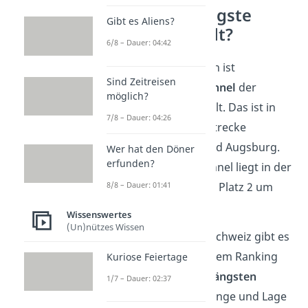
Was ist der längste
Gibt es Aliens?
Tunnel der Welt?
6/8 – Dauer: 04:42
Mit rund 57 Kilometern ist
Sind Zeitreisen
der
Gotthard-Basistunnel
der
möglich?
längste Tunnel der Welt. Das ist in
7/8 – Dauer: 04:26
etwa so lang wie die Strecke
zwischen München und Augsburg.
Wer hat den Döner
erfunden?
Der Gotthard-Basistunnel liegt in der
8/8 – Dauer: 01:41
Schweiz und übertrifft Platz 2 um
etwa 3 Kilometer.
Wissenswertes
(Un)nützes Wissen
Aber nicht nur in der Schweiz gibt es
lange Tunnel: In unserem Ranking
Kuriose Feiertage
haben wir die
Top 10 längsten
1/7 – Dauer: 02:37
Tunnel
der Welt mit Länge und Lage