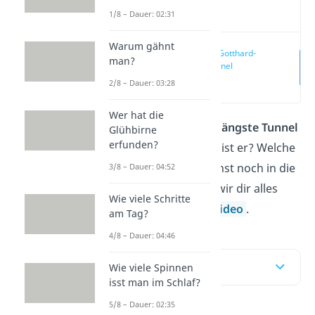
Video
1/8 – Dauer: 02:31
Warum gähnt
Platz 1: Gotthard-
man?
Basistunnel
(03:39)
2/8 – Dauer: 03:28
Wer hat die
Was ist eigentlich der
längste Tunnel
Glühbirne
erfunden?
der Welt
und wie lang ist er? Welche
Tunnel schaffen es sonst noch in die
3/8 – Dauer: 04:52
Top 10? Das verraten wir dir alles
Wie viele Schritte
hier und in unserem
Video
.
am Tag?
4/8 – Dauer: 04:46
Inhaltsübersicht
Wie viele Spinnen
isst man im Schlaf?
5/8 – Dauer: 02:35