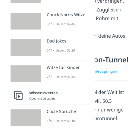
einfach in deinem Auto verbringen.
Neben den Röhren mit Zuggleisen
Chuck Norris Witze
gibt es auch noch eine Röhre mit
5/7 – Dauer: 02:45
einer zweispurigen
Versorgungsstraße für kleine Autos.
Dad Jokes
6/7 – Dauer: 02:20
Platz 4: Yulhyeon-Tunnel
Witze für Kinder
zur Stelle im Video springen
(02:23)
7/7 – Dauer: 01:46
Der viertlängste Tunnel der Welt ist
Wissenswertes
Coole Sprüche
der
Yulhyeon-Tunnel
. Mit 50,3
Kilometern Länge ist er nur wenige
Coole Sprüche
Meter kürzer als der Eurotunnel.
1/5 – Dauer: 02:10
Der Tunnel ist Teil der