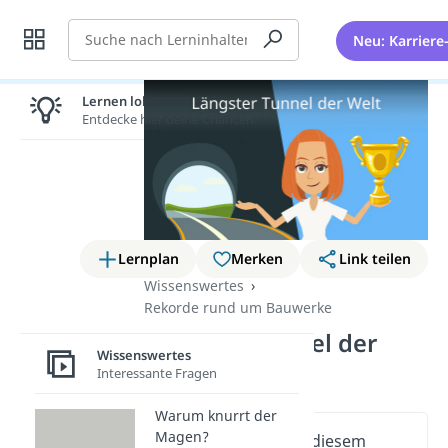
Suche
Neu: Karriere
Lernen lohnt sich!
Entdecke hier deine Chancen.
Lernplan
Merken
Link teilen
Wissenswertes
Rekorde rund um Bauwerke
Längster Tunnel der
Wissenswertes
Welt
Interessante Fragen
Warum knurrt der
Magen?
Wichtige Inhalte in diesem