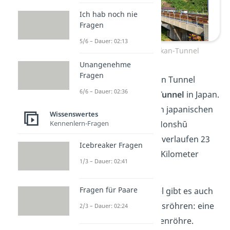
Ich hab noch nie
Fragen
5/6 – Dauer: 02:13
Eingang in den Seikan-Tunnel
Unangenehme
Fragen
Auf Platz 2 der längsten Tunnel
6/6 – Dauer: 02:36
schafft es der
Seikan-Tunnel
in Japan.
Er verbindet die beiden japanischen
Wissenswertes
Kennenlern-Fragen
Inseln Hokkaidō und Honshū
miteinander. Dadurch verlaufen 23
Icebreaker Fragen
seiner insgesamt 53,9 Kilometer
1/3 – Dauer: 02:41
unter dem Meer
.
Fragen für Paare
Neben dem Fahrtunnel gibt es auch
noch zwei Versorgungsröhren: eine
2/3 – Dauer: 02:24
Service- und eine Pilotenröhre.