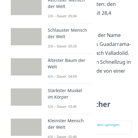
Tunnel der Welt zu bieten: den
der Welt
Guadarrama-Tunnel
mit 28,4
2/6 – Dauer: 05:04
Kilometern Länge.
Schlauster Mensch
Der Tunnel führt – wie der Name
der Welt
schon sagt – durch das Guadarrama-
3/6 – Dauer: 05:20
Gebirge von Madrid nach Valladolid.
Ältester Baum der
So kommst du mit dem Schnellzug in
Welt
weniger als einer Stunde von einer
4/6 – Dauer: 04:09
Stadt in die andere.
Stärkster Muskel
im Körper
Platz 8: Westlicher
5/6 – Dauer: 03:45
Qinling-Tunnel
Kleinster Mensch
zur Stelle im Video springen
der Welt
(00:57)
6/6 – Dauer: 02:40