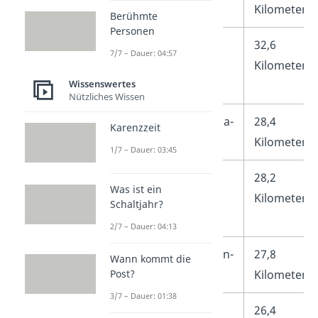
Basistunnel
Kilometer
Berühmte
Personen
6.
Neuer
32,6
7/7 – Dauer: 04:57
Guanjiao-
Kilometer
Wissenswertes
Tunnel
Nützliches Wissen
7.
Guadarrama-
28,4
Karenzzeit
Tunnel
Kilometer
1/7 – Dauer: 03:45
8.
Westlicher
28,2
Was ist ein
Qinling-
Kilometer
Schaltjahr?
Tunnel
2/7 – Dauer: 04:13
9.
Taihangshan-
27,8
Wann kommt die
Tunnel
Kilometer
Post?
3/7 – Dauer: 01:38
10.
Hakkōda-
26,4