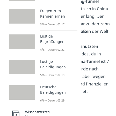
wurde der
Guoliang-Tunnel
gebaut. Er befindet sich in China
Fragen zum
und ist 1,2 Kilometer lang. Der
Kennenlernen
Tunnel gehört sogar zu den zehn
3/6 – Dauer: 02:17
gefährlichsten Straßen
der Welt.
Lustige
Begrüßungen
Den
längsten ungenutzten
4/6 – Dauer: 02:22
Tunnel Europas
findest du in
Spanien. Der
Engaña-Tunnel
ist 7
Lustige
Beleidigungen
Kilometer lang, wurde nach
5/6 – Dauer: 02:19
seinem Durchstich aber wegen
wirtschaftlichen und finanziellen
Deutsche
Gründen nie komplett
Beleidigungen
fertiggestellt.
6/6 – Dauer: 03:29
Wissenswertes