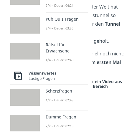
2/4 – Dauer: 04:24
zum längsten Tunnel der Welt hat
sich der Gotthard-Basistunnel so
Pub Quiz Fragen
auch noch den Titel für den
Tunnel
3/4 – Dauer: 03:35
mit der höchsten
Gesteinsüberdeckung
geholt.
Rätsel für
Erwachsene
Lange gibt es den Tunnel noch nicht:
4/4 – Dauer: 02:40
Er wurde erst
2016 zum ersten Mal
benutzt
.
Wissenswertes
Lustige Fragen
Studyflix vernetzt: Hier ein Video aus
einem anderen Bereich
Scherzfragen
1/2 – Dauer: 02:48
Dumme Fragen
2/2 – Dauer: 02:13