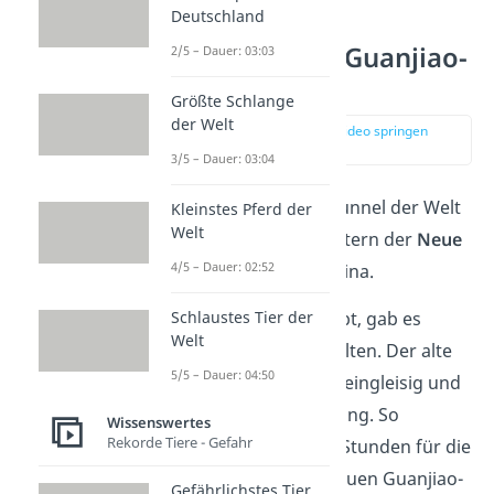
Deutschland
Platz 6: Neuer Guanjiao-
2/5 – Dauer: 03:03
Tunnel
Größte Schlange
der Welt
zur Stelle im Video springen
(01:46)
3/5 – Dauer: 03:04
Platz 6 der längsten Tunnel der Welt
Kleinstes Pferd der
Welt
belegt mit 32,6 Kilometern der
Neue
4/5 – Dauer: 02:52
Guanjiao-Tunnel
in China.
Wo es einen Neuen gibt, gab es
Schlaustes Tier der
Welt
natürlich auch einen Alten. Der alte
5/5 – Dauer: 04:50
Tunnel war allerdings eingleisig und
hatte eine hohe Steigung. So
Wissenswertes
Rekorde Tiere - Gefahr
brauchten die Züge 4 Stunden für die
Strecke. Durch den Neuen Guanjiao-
Gefährlichstes Tier