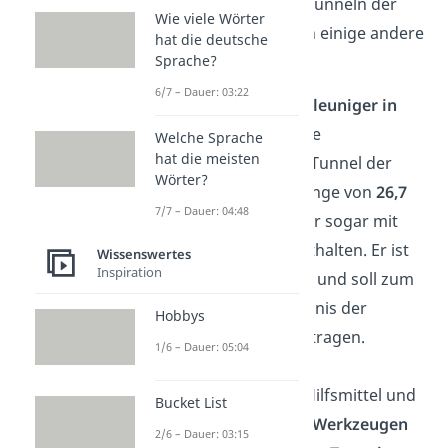
Eisenbahn- oder Autotunneln der
Wie viele Wörter
Welt gibt es auch noch einige andere
hat die deutsche
Sprache?
besondere Tunnel.
6/7 – Dauer: 03:22
Der
Teilchenbeschleuniger in
Genf
ist der längste
Welche Sprache
hat die meisten
wissenschaftliche Tunnel der
Wörter?
Welt. Mit seiner Länge von
26,7
7/7 – Dauer: 04:48
Kilometern
kann er sogar mit
unserer Top 10 mithalten. Er ist
Wissenswertes
Inspiration
ringförmig gebaut und soll zum
besseren Verständnis der
Hobbys
Teilchenphysik beitragen.
1/6 – Dauer: 05:04
Ohne technische Hilfsmittel und
Bucket List
nur mit
einfachen Werkzeugen
2/6 – Dauer: 03:15