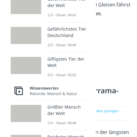
Tunnel mit seinen zwei Gleisen fährst
der Welt
du nur noch
20 Minuten
.
1/3 – Dauer: 04:42
Gefährlichstes Tier
Deutschland
2/3 – Dauer: 04:49
Giftigstes Tier der
Welt
3/3 – Dauer: 05:02
Wissenswertes
Platz 7: Guadarrama-
Rekorde: Mensch & Natur
Tunnel
Größter Mensch
zur Stelle im Video springen
der Welt
(01:22)
1/6 – Dauer: 04:44
Auch Spanien hat einen der längsten
Reichster Mensch