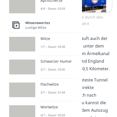
Aprilscherze
4/4 – Dauer: 03:59
Eurotunnel-Bahn, die durch den
Wissenswertes
Eurotunnel fährt
Lustige Witze
Genau wie Platz 2 verläuft auch der
Witze
Eurotunnel
auf Platz 3 unter dem
1/7 – Dauer: 03:08
Meer. Er liegt unter dem Ärmelkanal
zwischen Frankreich und England
Schwarzer Humor
und kommt auf etwa 50,5 Kilometer.
2/7 – Dauer: 03:06
Er ist der wohl berühmteste Tunnel
Flachwitze
Europas, weil er eine direkte
3/7 – Dauer: 01:44
Zugfahrt von Frankreich nach
England ermöglicht. Du kannst die
Wortwitze
35 Minuten Fahrt
mit dem Autozug
4/7 – Dauer: 03:20