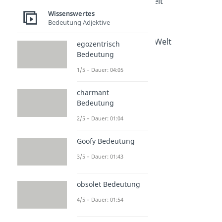
Schnellster Zug der Welt
Dauer: 05:37
Wissenswertes
Tiefster Pool der Welt
Bedeutung Adjektive
Dauer: 04:12
Die größte Statue der Welt
egozentrisch
Dauer: 04:53
Bedeutung
1/5 – Dauer: 04:05
charmant
Bedeutung
2/5 – Dauer: 01:04
Goofy Bedeutung
3/5 – Dauer: 01:43
obsolet Bedeutung
4/5 – Dauer: 01:54