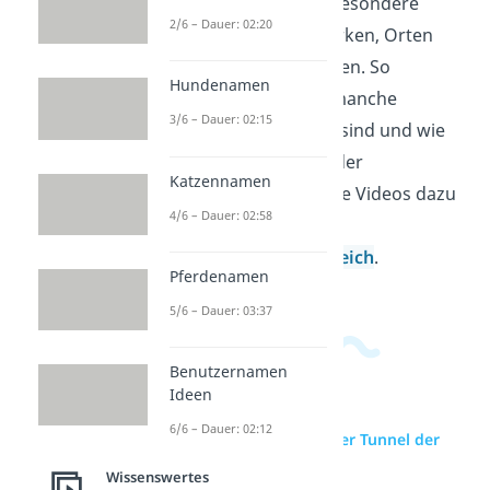
Länder, Größen und besondere
2/6 – Dauer: 02:20
Merkmale von Bauwerken, Orten
oder Naturphänomenen. So
Hundenamen
erkennst du, warum manche
3/6 – Dauer: 02:15
Rekorde weltbekannt sind und wie
sie sich klar voneinander
Katzennamen
unterscheiden. Weitere Videos dazu
4/6 – Dauer: 02:58
findest du in unserem
Allgemeinwissensbereich
.
Pferdenamen
5/6 – Dauer: 03:37
Benutzernamen
Ideen
6/6 – Dauer: 02:12
zur Videoseite: Längster Tunnel der
Welt
Wissenswertes