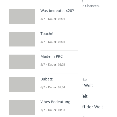
Lernen lohnt sich!
Entdecke hier deine Chancen.
Was bedeutet 420?
3/7 – Dauer: 02:01
Touché
4/7 – Dauer: 02:03
Made in PRC
Weitere Inhalte:
5/7 – Dauer: 02:03
Wissenswertes
Bubatz
Rekorde rund um Bauwerke
Höchstes Gebäude der Welt
6/7 – Dauer: 02:04
Dauer: 04:39
Längster Tunnel der Welt
Vibes Bedeutung
Dauer: 04:30
Größtes Containerschiff der Welt
7/7 – Dauer: 01:33
Dauer: 03:06