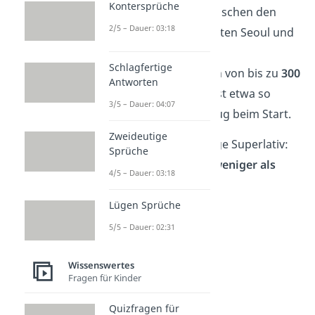
Kontersprüche
Schnellfahrstrecke zwischen den
2/5 – Dauer: 03:18
südkoreanischen Städten Seoul und
Daegu. Er ist für
Schlagfertige
Zuggeschwindigkeiten von bis zu
300
Antworten
km/h
ausgelegt. Das ist etwa so
3/5 – Dauer: 04:07
schnell wie ein Flugzeug beim Start.
Zweideutige
Das ist nicht der einzige Superlativ:
Sprüche
Der Tunnel wurde in
weniger als
4/5 – Dauer: 03:18
einem Jahr
gebaut.
Lügen Sprüche
5/5 – Dauer: 02:31
Wissenswertes
Fragen für Kinder
Quizfragen für