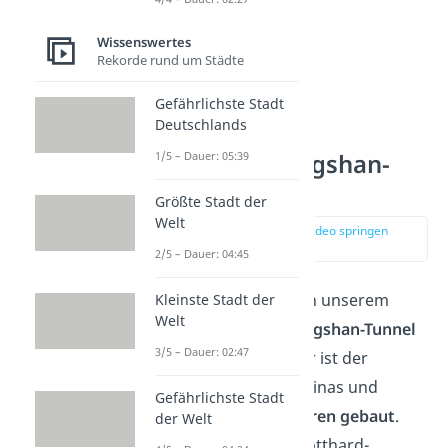
Wissenswertes
Rekorde rund um Städte
Gefährlichste Stadt
Deutschlands
1/5 – Dauer: 05:39
Platz 9: Taihangshan-
Tunnel
Größte Stadt der
Welt
zur Stelle im Video springen
(00:37)
2/5 – Dauer: 04:45
Der vorletzte Tunnel in unserem
Kleinste Stadt der
Welt
Ranking ist der
Taihangshan-Tunnel
3/5 – Dauer: 02:47
mit 27,8 Kilometern. Er ist der
drittlängste Tunnel Chinas und
Gefährlichste Stadt
wurde
in nur zwei Jahren gebaut
.
der Welt
Zum Vergleich: Der Gotthard-