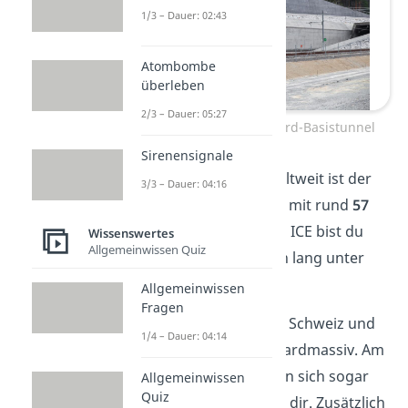
1/3 – Dauer: 02:43
Atombombe
überleben
2/3 – Dauer: 05:27
Eingang in den Gotthard-Basistunnel
Sirenensignale
Der längste Tunnel weltweit ist der
3/3 – Dauer: 04:16
Gotthard-Basistunnel
mit rund
57
Kilometern
. Mit einem ICE bist du
Wissenswertes
Allgemeinwissen Quiz
also knapp 20 Minuten lang unter
der Erde unterwegs.
Allgemeinwissen
Fragen
Der Tunnel liegt in der Schweiz und
1/4 – Dauer: 04:14
führt durch das Gotthardmassiv. Am
tiefsten Punkt befinden sich sogar
Allgemeinwissen
Quiz
2.300 Meter Berg über dir. Zusätzlich