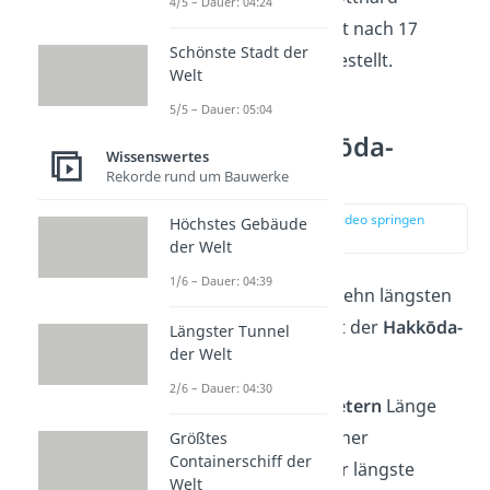
4/5 – Dauer: 04:24
Basistunnel wurde erst nach 17
Schönste Stadt der
Jahren Bauzeit fertiggestellt.
Welt
5/5 – Dauer: 05:04
Platz 10: Hakkōda-
Wissenswertes
Tunnel
Rekorde rund um Bauwerke
zur Stelle im Video springen
Höchstes Gebäude
(00:16)
der Welt
1/6 – Dauer: 04:39
Den letzten Platz der zehn längsten
Tunnel der Welt belegt der
Hakkōda-
Längster Tunnel
der Welt
Tunnel
in Japan.
2/6 – Dauer: 04:30
Mit seinen
26,4 Kilometern
Länge
war der Tunnel bei seiner
Größtes
Containerschiff der
Fertigstellung 2005 der längste
Welt