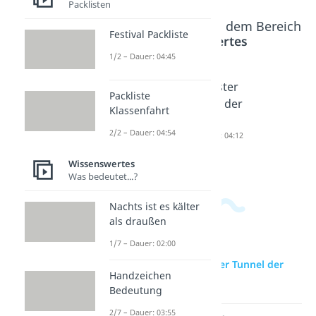
Packlisten
Beliebte Inhalte aus dem Bereich
Festival Packliste
Wissenswertes
1/2 – Dauer: 04:45
Größtes
Schnells
Tiefster
Packliste
Contain
ter Zug
Pool der
Klassenfahrt
erschiff
der Welt
Welt
2/2 – Dauer: 04:54
der Welt
Dauer: 05:37
Dauer: 04:12
Dauer: 03:06
Wissenswertes
Was bedeutet...?
Nachts ist es kälter
als draußen
1/7 – Dauer: 02:00
zur Videoseite: Längster Tunnel der
Handzeichen
Welt
Bedeutung
2/7 – Dauer: 03:55