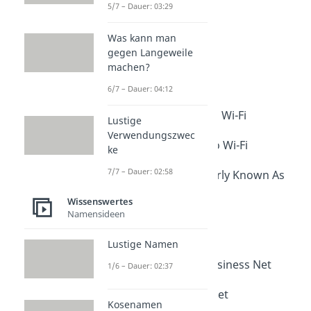
5/7 – Dauer: 03:29
2. Bill Wi the Science Fi
Was kann man
gegen Langeweile
3. Searching for Signal
machen?
4. Silence of the LANs
6/7 – Dauer: 04:12
5. Thou Shalt Not Steal Wi-Fi
Lustige
Verwendungszwec
6. Hide Yo Kids Hide Yo Wi-Fi
ke
7/7 – Dauer: 02:58
7. The Network Formerly Known As
Wissenswertes
8. No Free Wi-Fi Here
Namensideen
9. Not Your Wi-Fi
Lustige Namen
10. Mind Your Own Business Net
1/6 – Dauer: 02:37
11. Definitely Not Skynet
Kosenamen