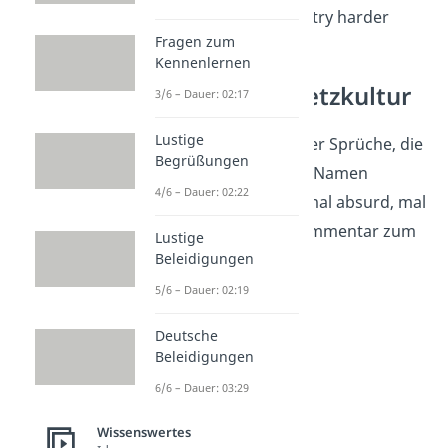
12. Signal not found – try harder
Fragen zum
Kennenlernen
Memes und Netzkultur
3/6 – Dauer: 02:17
Lustige
Internetkultur
ist voller Sprüche, die
Begrüßungen
sich perfekt als WLAN-Namen
4/6 – Dauer: 02:22
eignen: mal trocken, mal absurd, mal
genau der richtige Kommentar zum
Lustige
eigenen Empfang.
Beleidigungen
5/6 – Dauer: 02:19
1. Such is Life
Deutsche
2. This is Fine Hotspot
Beleidigungen
3. OK Boomer Signal
6/6 – Dauer: 03:29
4. Hold my Beer WiFi
Wissenswertes