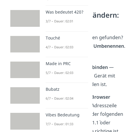
Was bedeutet 420?
WLAN‑Namen ändern:
Anleitung
3/7 – Dauer: 02:01
Einen passenden Namen gefunden?
Touché
Dann geht es jetzt ans
Umbenennen
.
4/7 – Dauer: 02:03
So gehst du dabei vor:
Made in PRC
1.
Mit dem Router verbinden
—
5/7 – Dauer: 02:03
Stelle sicher, dass dein Gerät mit
deinem WLAN verbunden ist.
Bubatz
2.
Router-Adresse im Browser
6/7 – Dauer: 02:04
öffnen
— Tippe in die Adresszeile
deines Browsers eine der folgenden
Vibes Bedeutung
Adressen ein: `192.168.1.1` oder
7/7 – Dauer: 01:33
`192.168.0.1`. Welche die richtige ist,