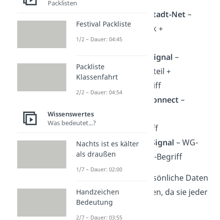
Packlisten
MünchenMaxvorstadt-Net
–
Festival Packliste
Stadtname + Bezirk +
1/2 – Dauer: 04:45
Netzwerkbegriff
HamburgAltona_Signal
–
Packliste
Stadtname + Stadtteil +
Klassenfahrt
Unterstrich + Begriff
2/2 – Dauer: 04:54
KletterhalleSüd_Connect
–
Hobby + Ort +
Wissenswertes
Was bedeutet...?
Verbindungsbegriff
FinnsDachboden-Signal
– WG-
Nachts ist es kälter
als draußen
Spitzname + WLAN-Begriff
1/7 – Dauer: 02:00
Tipp:
Vermeide zu persönliche Daten
in deinem WLAN-Namen, da sie jeder
Handzeichen
Bedeutung
sehen kann.
2/7 – Dauer: 03:55