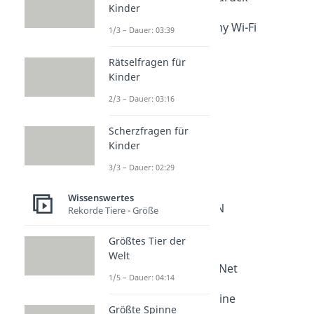
Kinder
3. Use the Force, not my Wi-Fi
1/3 – Dauer: 03:39
4. DarthRouter
Rätselfragen für
Kinder
5. ObiLAN Kenobi
2/3 – Dauer: 03:16
6. TheMandalorianNet
Scherzfragen für
Kinder
7. Death Star Signal
3/3 – Dauer: 02:29
8. Jedis Netzwerk
Wissenswertes
9. The Dark Side of LAN
Rekorde Tiere - Größe
10. BB-8 connected
Größtes Tier der
Welt
11. Millennium Falcon Net
1/5 – Dauer: 04:14
12. This is the Way Online
Größte Spinne