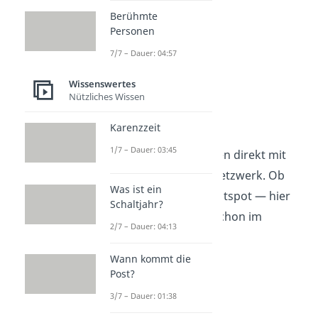
Berühmte
Personen
7/7 – Dauer: 04:57
Wissenswertes
Nützliches Wissen
Wortspiele
Karenzzeit
1/7 – Dauer: 03:45
Diese 20 Namen spielen direkt mit
Begriffen rund ums Netzwerk. Ob
Was ist ein
WLAN, Router oder Hotspot — hier
Schaltjahr?
steckt der
Wortwitz
schon im
2/7 – Dauer: 04:13
Namen selbst:
Wann kommt die
1. LAN vor der Zeit
Post?
3/7 – Dauer: 01:38
2. Keine WLANge Rede