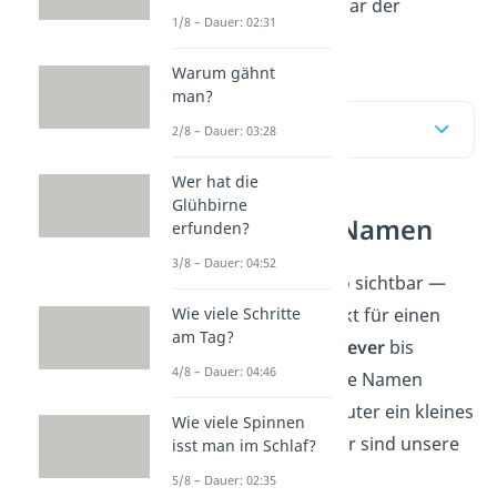
Namen
, bei denen sogar der
1/8 – Dauer: 02:31
Nachbar schmunzelt.
Warum gähnt
man?
Inhaltsübersicht
2/8 – Dauer: 03:28
Wer hat die
Glühbirne
Top 15 WLAN‑Namen
erfunden?
3/8 – Dauer: 04:52
Dein WLAN ist sowieso sichtbar —
warum also nicht direkt für einen
Wie viele Schritte
am Tag?
Lacher
sorgen? Von
clever
bis
4/8 – Dauer: 04:46
komplett
absurd
: Diese Namen
machen aus jedem Router ein kleines
Wie viele Spinnen
Comedy-Highlight. Hier sind unsere
isst man im Schlaf?
Top 15
:
5/8 – Dauer: 02:35