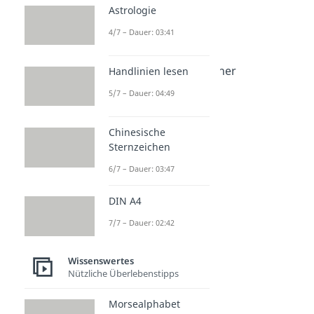
3. Routerama
Astrologie
4/7 – Dauer: 03:41
4. HotSpotato
5. WLANgsam aber sicher
Handlinien lesen
5/7 – Dauer: 04:49
6. Routiniert vernetzt
7. LAN of the Free
Chinesische
Sternzeichen
8. Wi-Fight the Feeling
6/7 – Dauer: 03:47
9. Netz mich nicht
DIN A4
10. Auf Routerkurs
7/7 – Dauer: 02:42
11. LANge Leitung
Wissenswertes
Nützliche Überlebenstipps
12. Wi-Fidelität
Morsealphabet
13. Routerheld