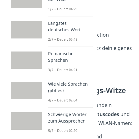
9. The Last of LAN
1/7 – Dauer: 04:29
10. No Man’s Signal
Längstes
deutsches Wort
11. Red Dead Reconnection
2/7 – Dauer: 05:48
12. Game Over – benutz dein eigenes
Romanische
WLAN
Sprachen
3/7 – Dauer: 04:21
Tech‑Gags —
Wie viele Sprachen
Fehlermeldungs‑Witze
gibt es?
4/7 – Dauer: 02:04
Diese 12 Namen verwandeln
Fehlermeldungen
,
Statuscodes
und
Schwierige Wörter
zum Aussprechen
Tech-Floskeln
in einen WLAN-Namen:
5/7 – Dauer: 02:20
1. 404 – WLAN not found