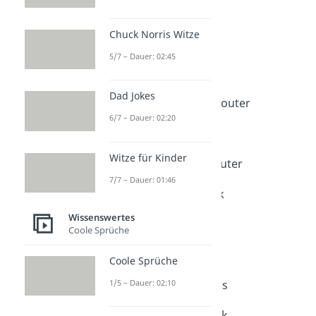
7. The Big LAN Theory
Chuck Norris Witze
8. Schindlers Netz
5/7 – Dauer: 02:45
9. Netz der Karibik
Dad Jokes
10. The Mandalorian Router
6/7 – Dauer: 02:20
11. Surfs up Buttercup
Witze für Kinder
12. How I Met Your Router
7/7 – Dauer: 01:46
13. The Office Network
Wissenswertes
14. Netz ist Coming
Coole Sprüche
15. Pulp Friction Free
Coole Sprüche
16. Der Pate des Netzes
1/5 – Dauer: 02:10
17. Jurassic Router Park