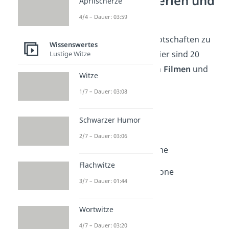
Popkultur — Serien und
Aprilscherze
Filme
4/4 – Dauer: 03:59
Von Nachbarschaftsbotschaften zu
Wissenswertes
echten Klassikern — hier sind
20
Lustige Witze
Namen aus bekannten
Filmen
und
Witze
Serien
:
1/7 – Dauer: 03:08
1. Breaking LAN
Schwarzer Humor
2. Game of Phones
2/7 – Dauer: 03:06
3. Signalfeld der Träume
Flachwitze
4. The Walking Dead Zone
3/7 – Dauer: 01:44
5. Lord of the Pings
Wortwitze
6. Stranger Signals
4/7 – Dauer: 03:20