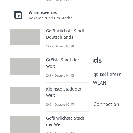
6. Beethoven streamt
Wissenswertes
Rekorde rund um Städte
7. Elon Mesh
Gefährlichste Stadt
8. Marilyn Mon-Router
Deutschlands
1/5 – Dauer: 05:39
Musik und Bands
Größte Stadt der
Welt
Musik, Bands
und
Songtitel
liefern
2/5 – Dauer: 04:45
perfekte Vorlagen für WLAN-
Kleinste Stadt der
Wortspiele:
Welt
1. AC/DC – Alternating Connection
3/5 – Dauer: 02:47
2. The Rolling Routers
Gefährlichste Stadt
der Welt
3. Hotel Califor-LAN-ia