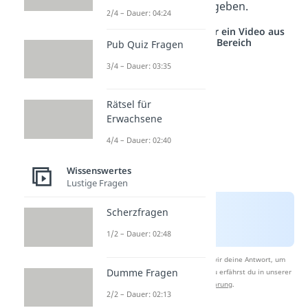
Modell oder Anbieter geben.
2/4 – Dauer: 04:24
Studyflix vernetzt: Hier ein Video aus
einem anderen Bereich
Pub Quiz Fragen
3/4 – Dauer: 03:35
Rätsel für
Erwachsene
4/4 – Dauer: 02:40
Wissenswertes
Lustige Fragen
Scherzfragen
1/2 – Dauer: 02:48
Nach Beantwortung speichern wir deine Antwort, um
Dumme Fragen
Studyflix zu verbessern. Mehr dazu erfährst du in unserer
Datenschutzerklärung
.
2/2 – Dauer: 02:13