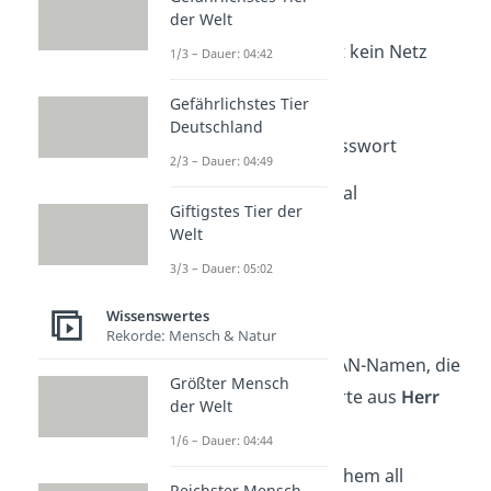
3. Hogwarts Hotspot
der Welt
4. Der Dunkle Lord hat kein Netz
1/3 – Dauer: 04:42
5. Plattform 9 3/4G
Gefährlichstes Tier
Deutschland
6. Snape kennt das Passwort
2/3 – Dauer: 04:49
7. Lumos Maxima Signal
Giftigstes Tier der
Welt
8. Butterbier-Hotspot
3/3 – Dauer: 05:02
Herr der Ringe
Wissenswertes
Rekorde: Mensch & Natur
Hier sind 8 lustige WLAN-Namen, die
Größter Mensch
auf Charaktere und Orte aus
Herr
der Welt
der Ringe
anspielen:
1/6 – Dauer: 04:44
1. One Router to rule them all
Reichster Mensch