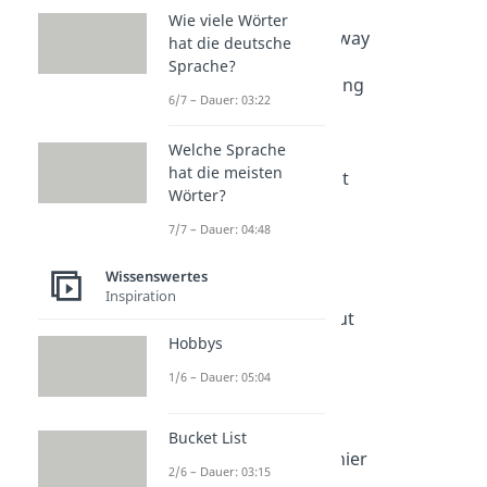
Wie viele Wörter
2. Error 502: Bad Gateway
hat die deutsche
Sprache?
3. Please wait… buffering
6/7 – Dauer: 03:22
4. Ping me maybe
Welche Sprache
hat die meisten
5. Kernel Panic Hotspot
Wörter?
6. Reboot required
7/7 – Dauer: 04:48
7. 418 – I’m a teapot
Wissenswertes
Inspiration
8. Connection timed out
Hobbys
9. Stack Overflow Netz
1/6 – Dauer: 05:04
10. Abort, Retry, Fail?
Bucket List
11. 200 OK – alles gut hier
2/6 – Dauer: 03:15