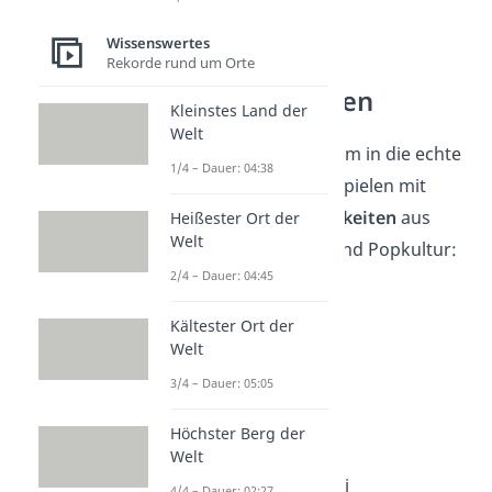
Wissenswertes
Rekorde rund um Orte
Persönlichkeiten
Kleinstes Land der
Welt
Vom Fantasy-Universum in die echte
1/4 – Dauer: 04:38
Welt: Diese 8 Namen spielen mit
bekannten
Persönlichkeiten
aus
Heißester Ort der
Welt
Kunst, Wissenschaft und Popkultur:
2/4 – Dauer: 04:45
1. Albert Ein-WLAN
Kältester Ort der
2. LAN-a Del Ray
Welt
3/4 – Dauer: 05:05
3. Wi-Fi Mercury
Höchster Berg der
4. Netz Armstrong
Welt
5. Leonardo da WLANci
4/4 – Dauer: 02:27