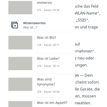
immersiv
5.
Namen ändern
— Suche das Feld
5/5 – Dauer: 03:36
mit der Bezeichnung „WLAN-Name“,
„Netzwerkname“ oder „SSID“.
Wissenswertes
Lösche den alten Namen und trage
Was ist...?
deinen neuen ein.
Was ist Bio?
6.
Speichern
— Klicke auf
1/8 – Dauer: 04:11
„Speichern“ oder „Übernehmen“.
Der Router startet kurz neu oder
Was ist Liebe?
aktualisiert die Einstellungen.
2/8 – Dauer: 05:13
7.
Geräte neu verbinden
— Dein
Was sind
neuer WLAN-Name erscheint sofort
Synonyme?
in der Netzwerkliste. Alle Geräte, die
3/8 – Dauer: 02:56
vorher verbunden waren, müssen
sich nun einmal neu einwählen.
Was ist ein Appell?