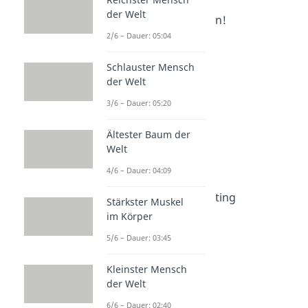
der Welt
2. Du sollst nicht surfen!
2/6 – Dauer: 05:04
3. Shire Hotspot
Schlauster Mensch
4. Netz des Schicksals
der Welt
3/6 – Dauer: 05:20
5. Mein Schaaatz-LAN
Ältester Baum der
6. Rivendell WiFi
Welt
7. Frodos freies Netz
4/6 – Dauer: 04:09
8. Barad-dûr Broadcasting
Stärkster Muskel
im Körper
5/6 – Dauer: 03:45
Kleinster Mensch
der Welt
6/6 – Dauer: 02:40