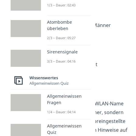
1/3 – Dauer: 02:43
14. LAN-Party-Zone
Atombombe
15. Kein Netz für alte Männer
überleben
16. Hotspot Chocolate
2/3 – Dauer: 05:27
17. Wi-Feeling gut
Sirenensignale
3/3 – Dauer: 04:16
18. LAN-dschaft in Sicht
19. WLANgeweile
Wissenswertes
Allgemeinwissen Quiz
20. Hotspot-Allee
Allgemeinwissen
Fragen
Übrigens:
Ein eigener WLAN-Name
ist nicht nur persönlicher, sondern
1/4 – Dauer: 04:14
auch sicherer. Denn voreingestellte
Allgemeinwissen
Router-Namen können Hinweise auf
Quiz