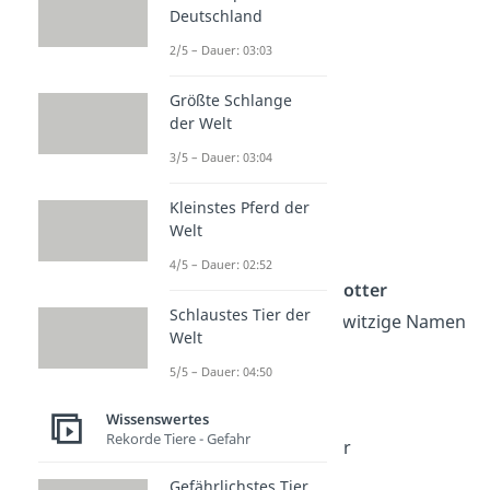
Deutschland
2/5 – Dauer: 03:03
Größte Schlange
der Welt
3/5 – Dauer: 03:04
Kleinstes Pferd der
Welt
Harry Potter
4/5 – Dauer: 02:52
Auch aus dem
Harry-Potter
Schlaustes Tier der
Universum
kannst du witzige Namen
Welt
ableiten:
5/5 – Dauer: 04:50
1. Accio WLAN
Wissenswertes
Rekorde Tiere - Gefahr
2. Dumbledores Router
Gefährlichstes Tier