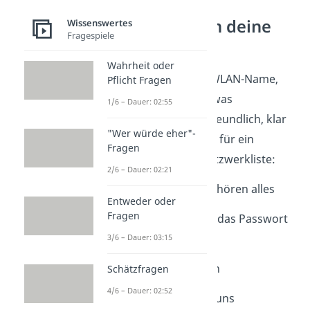
Botschaften an deine
Wissenswertes
Fragespiele
Nachbarn
Wahrheit oder
Manchmal reicht ein WLAN-Name,
Pflicht Fragen
um dem
Nachbarn
etwas
1/6 – Dauer: 02:55
mitzuteilen. Sie sind freundlich, klar
"Wer würde eher"-
und sorgen garantiert für ein
Fragen
Schmunzeln in der Netzwerkliste:
2/6 – Dauer: 02:21
1. Lieber Nachbar, wir hören alles
Entweder oder
Fragen
2. Nein, du bekommst das Passwort
nicht
3/6 – Dauer: 03:15
3. Bitte leiser streamen
Schätzfragen
4/6 – Dauer: 02:52
4. Dein Paket liegt bei uns