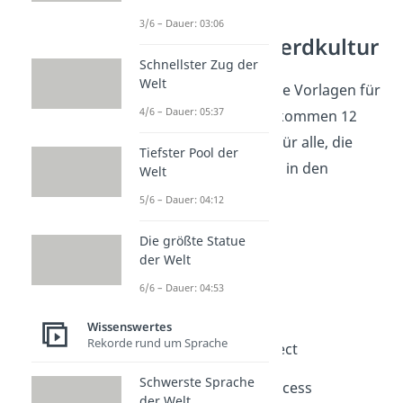
3/6 – Dauer: 03:06
Gaming und Nerdkultur
Schnellster Zug der
Welt
Gaming
liefert perfekte Vorlagen für
4/6 – Dauer: 05:37
WLAN-Namen — hier kommen 12
lustige WLAN-Namen für alle, die
Tiefster Pool der
beim Verbinden direkt in den
Welt
Spielmodus wechseln:
5/6 – Dauer: 04:12
1. It’s-a Me, Router!
Die größte Statue
der Welt
2. The Legend of LAN
6/6 – Dauer: 04:53
3. Respawn Point
Wissenswertes
Rekorde rund um Sprache
4. Press Start to Connect
Schwerste Sprache
8. GTA: Grand Theft Access
der Welt