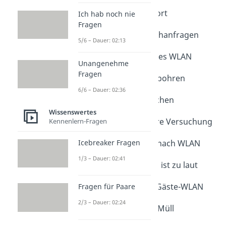
5. Klopf 3x fürs Passwort
Ich hab noch nie
Fragen
6. Wir sehen deine Suchanfragen
5/6 – Dauer: 02:13
7. Nachbar, kauf eigenes WLAN
Unangenehme
Fragen
8. Nicht schon wieder bohren
6/6 – Dauer: 02:36
9. Passwort gegen Kuchen
Wissenswertes
10. Unser Internet, eure Versuchung
Kennenlern-Fragen
11. Frag deine Mutter nach WLAN
Icebreaker Fragen
1/3 – Dauer: 02:41
12. Nachbar, dein Bass ist zu laut
13. Wir sind nicht das Gäste-WLAN
Fragen für Paare
2/3 – Dauer: 02:24
14. Passwort: Erstmal Müll
rausbringen