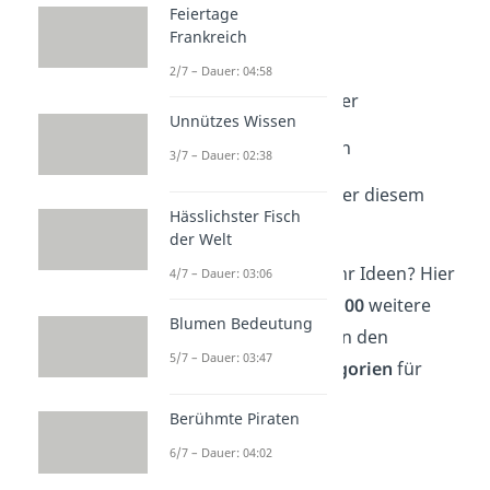
11. Justin Routerlake
Feiertage
Frankreich
12. Get off my LAN
2/7 – Dauer: 04:58
13. Tell My WiFi Love Her
Unnützes Wissen
14. FBI Surveillance Van
3/7 – Dauer: 02:38
15. Kein Anschluss unter diesem
Hässlichster Fisch
Namen
der Welt
Du brauchst noch mehr Ideen? Hier
4/7 – Dauer: 03:06
haben wir noch
über 100
weitere
Blumen Bedeutung
lustige WLAN-Namen in den
5/7 – Dauer: 03:47
verschiedensten
Kategorien
für
dich!
Berühmte Piraten
6/7 – Dauer: 04:02