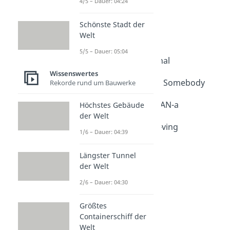
4/5 – Dauer: 04:24
4. One More Ti-LAN
Schönste Stadt der
Welt
5. Router in the Wind
5/5 – Dauer: 05:04
6. Smells Like Free Signal
Wissenswertes
8. WLANna Dance with Somebody
Rekorde rund um Bauwerke
9. Sweet Home Ala-WLAN-a
Höchstes Gebäude
der Welt
10. Don’t Stop Be-LAN-ving
1/6 – Dauer: 04:39
Längster Tunnel
der Welt
2/6 – Dauer: 04:30
Größtes
Containerschiff der
Welt