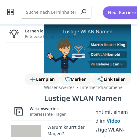
Suche
Neu: Karriere
Lernen lohnt sich!
Entdecke hier deine Chancen.
Lernplan
Merken
Link teilen
Wissenswertes
Internet Phänomene
Lustige WLAN Namen
Wissenswertes
Gute Verbindung beginnt mit einem
Interessante Fragen
guten Namen. Hier und im
Video
Warum knurrt der
findest du über 150
lustige WLAN-
Magen?