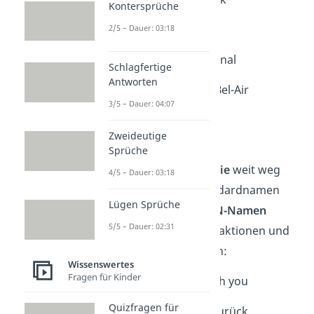
Kontersprüche
18. La Casa de Router
2/5 – Dauer: 03:18
19. Shrek’s Swamp Signal
Schlagfertige
Antworten
20. The Fresh Ping of Bel-Air
3/5 – Dauer: 04:07
Star Wars
Zweideutige
Sprüche
Für alle, die eine
Galaxie
weit weg
4/5 – Dauer: 03:18
von langweiligen Standardnamen
Lügen Sprüche
wollen: Diese
12 WLAN-Namen
5/5 – Dauer: 02:31
spielen auf Figuren, Fraktionen und
Zitate aus Star Wars an:
Wissenswertes
Fragen für Kinder
1. May the Wi-Fi be with you
Quizfragen für
2. Das WLAN schlägt zurück