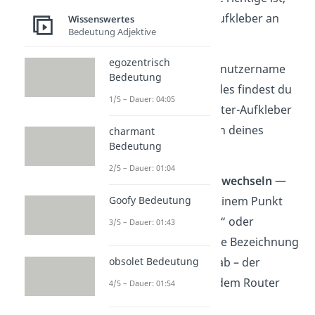
steht meist auf dem Aufkleber an
Wissenswertes
Bedeutung Adjektive
deinem Router.
egozentrisch
3.
Anmelden
— Gib Benutzername
Bedeutung
und Passwort ein. Beides findest du
1/5 – Dauer: 04:05
ebenfalls auf dem Router-Aufkleber
oder in den Unterlagen deines
charmant
Bedeutung
Internetanbieters.
2/5 – Dauer: 01:04
4.
Zum WLAN-Bereich wechseln
—
Goofy Bedeutung
Suche im Menü nach einem Punkt
wie „WLAN“, „Wireless“ oder
3/5 – Dauer: 01:43
„Funknetz“. Die genaue Bezeichnung
hängt vom Hersteller ab – der
obsolet Bedeutung
Bereich ist aber auf jedem Router
4/5 – Dauer: 01:54
vorhanden.