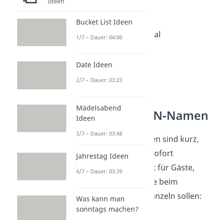
Ideen
5. To be continued…
Bucket List Ideen
6. Certified Sigma Signal
1/7 – Dauer: 04:00
7. Plot Twist Hotspot
Date Ideen
8. Permission denied
2/7 – Dauer: 03:23
Mädelsabend
Englische WLAN‑Namen
Ideen
3/7 – Dauer: 03:48
Englische
WLAN-Namen sind kurz,
international und oft sofort
Jahrestag Ideen
verständlich — perfekt für Gäste,
4/7 – Dauer: 03:39
Nachbarn oder alle, die beim
Verbinden kurz schmunzeln sollen:
Was kann man
sonntags machen?
1. Pretty Fly for a Wi-Fi