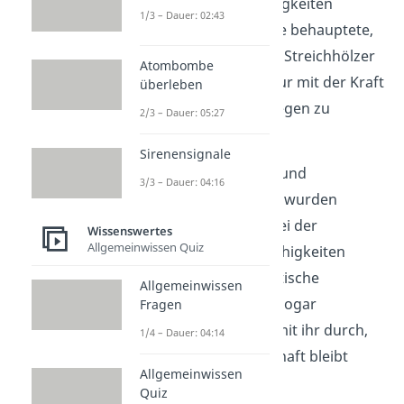
telekinetische Fähigkeiten
1/3 – Dauer: 02:43
bekannt wurde. Sie behauptete,
kleine Objekte wie Streichhölzer
Atombombe
oder Glasperlen nur mit der Kraft
überleben
ihres Geistes bewegen zu
2/3 – Dauer: 05:27
können.
Sirenensignale
Zahlreiche Videos und
3/3 – Dauer: 04:16
Dokumentationen wurden
erstellt, die Nina bei der
Wissenswertes
Allgemeinwissen Quiz
Ausübung ihrer Fähigkeiten
zeigten. Die sowjetische
Allgemeinwissen
Regierung führte sogar
Fragen
Untersuchungen mit ihr durch,
1/4 – Dauer: 04:14
aber die Wissenschaft bleibt
Allgemeinwissen
bislang skeptisch.
Quiz