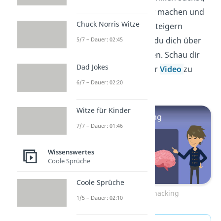
die dein Leben leichter machen und
Chuck Norris Witze
sogar deine Leistung steigern
können, dann solltest du dich über
5/7 – Dauer: 02:45
Biohacking
informieren. Schau dir
Dad Jokes
daher unbedingt unser
Video
zu
dem Thema an!
6/7 – Dauer: 02:20
Witze für Kinder
7/7 – Dauer: 01:46
Wissenswertes
Coole Sprüche
Coole Sprüche
Zum Video: Biohacking
1/5 – Dauer: 02:10