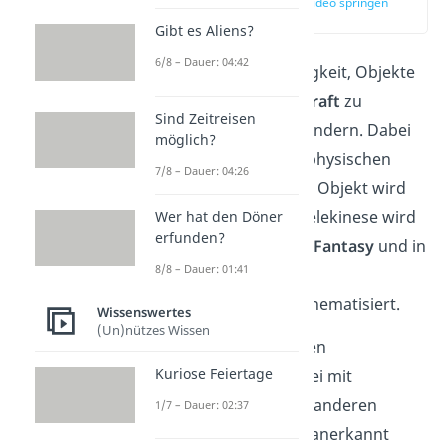
zur Stelle im Video springen
(00:12)
Gibt es Aliens?
6/8 – Dauer: 04:42
Telekinese
ist die Fähigkeit, Objekte
nur durch
Gedankenkraft
zu
Sind Zeitreisen
bewegen oder zu verändern. Dabei
möglich?
kommt es zu keinem physischen
7/8 – Dauer: 04:26
Kontakt — sprich: Das Objekt wird
dabei nicht berührt. Telekinese wird
Wer hat den Döner
erfunden?
oft in
Science-Fiction
,
Fantasy
und in
8/8 – Dauer: 01:41
den sogenannten
Parawissenschaften
thematisiert.
Wissenswertes
(Un)nützes Wissen
Die Parawissenschaften
Kuriose Feiertage
beschäftigen sich dabei mit
Phänomenen
, die von anderen
1/7 – Dauer: 02:37
Wissenschaften nicht anerkannt