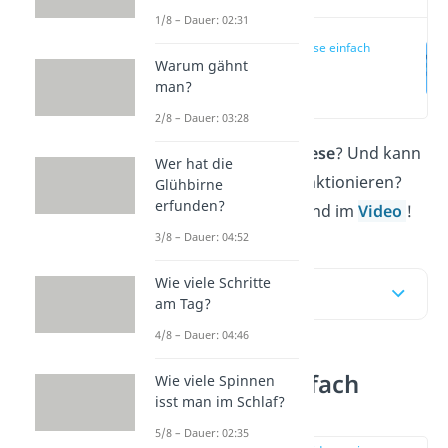
1/8 – Dauer: 02:31
Telekinese einfach
Warum gähnt
erklärt
man?
(00:12)
2/8 – Dauer: 03:28
Was genau ist
Telekinese
? Und kann
Wer hat die
Telekinese wirklich funktionieren?
Glühbirne
erfunden?
Das erfährst du hier und im
Video
!
3/8 – Dauer: 04:52
Wie viele Schritte
Inhaltsübersicht
am Tag?
4/8 – Dauer: 04:46
Telekinese einfach
Wie viele Spinnen
isst man im Schlaf?
erklärt
5/8 – Dauer: 02:35