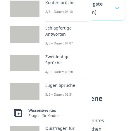
Kontersprüche
Telekinese — häufigste
Fragen
(ausklappen)
2/5 – Dauer: 03:18
Schlagfertige
Antworten
3/5 – Dauer: 04:07
Zweideutige
Sprüche
4/5 – Dauer: 03:18
Lügen Sprüche
5/5 – Dauer: 02:31
Grenzphänomene
verstehen
Wissenswertes
Fragen für Kinder
Telekinese ist ein bekanntes
Quizfragen für
Grenzphänomen zwischen