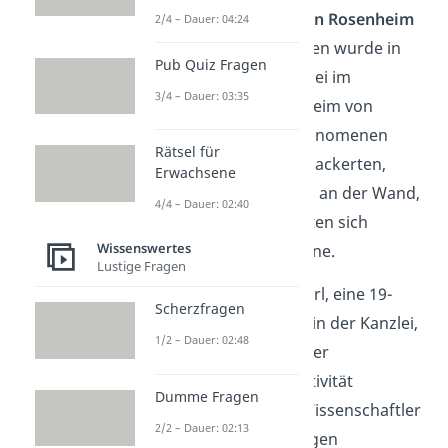
Der Poltergeist von Rosenheim
2/4 – Dauer: 04:24
In den 1960er-Jahren wurde in
Pub Quiz Fragen
einer Anwaltskanzlei im
3/4 – Dauer: 03:35
deutschen Rosenheim von
unerklärlichen Phänomenen
Rätsel für
berichtet. Lichter flackerten,
Erwachsene
Bilder drehten sich an der Wand,
4/4 – Dauer: 02:40
und Möbel bewegten sich
Wissenswertes
angeblich von alleine.
Lustige Fragen
Annemarie Schaberl, eine 19-
Scherzfragen
jährige Sekretärin in der Kanzlei,
1/2 – Dauer: 02:48
wurde als Quelle der
telekinetischen Aktivität
Dumme Fragen
vermutet. Einige Wissenschaftler
2/2 – Dauer: 02:13
und Parapsychologen