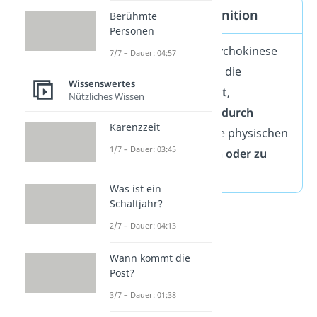
Telekinese — Definition
Berühmte
Personen
Telekinese
, auch Psychokinese
7/7 – Dauer: 04:57
genannt, bezeichnet die
Wissenswertes
angebliche Fähigkeit
,
Nützliches Wissen
Gegenstände allein durch
Karenzzeit
Gedankenkraft
ohne physischen
1/7 – Dauer: 03:45
Kontakt
zu bewegen oder zu
verändern
.
Was ist ein
Schaltjahr?
2/7 – Dauer: 04:13
Wann kommt die
Post?
3/7 – Dauer: 01:38