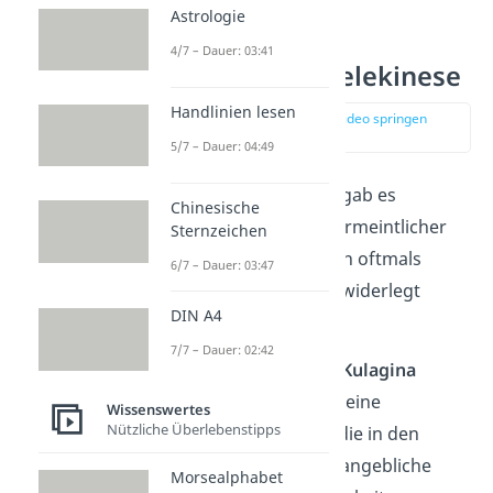
Astrologie
4/7 – Dauer: 03:41
Beispiele für Telekinese
Handlinien lesen
zur Stelle im Video springen
(01:08)
5/7 – Dauer: 04:49
In der Vergangenheit gab es
Chinesische
zahlreiche Fälle von vermeintlicher
Sternzeichen
Telekinese. Sie konnten oftmals
6/7 – Dauer: 03:47
weder bestätigt noch widerlegt
DIN A4
werden.
7/7 – Dauer: 02:42
Der Fall von Nina Kulagina
Nina Kulagina war eine
Wissenswertes
Nützliche Überlebenstipps
sowjetische Frau, die in den
1960er-Jahren für angebliche
Morsealphabet