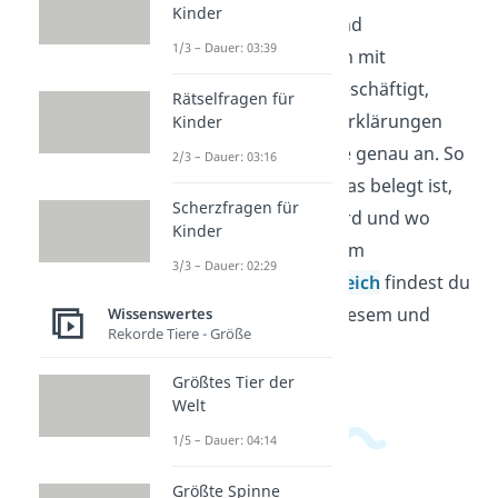
Kinder
Popkultur, Glauben und
1/3 – Dauer: 03:39
Wissenschaft. Wer sich mit
Grenzphänomenen beschäftigt,
Rätselfragen für
schaut sich Berichte, Erklärungen
Kinder
und angebliche Belege genau an. So
2/3 – Dauer: 03:16
erkennst du besser, was belegt ist,
Scherzfragen für
was nur behauptet wird und wo
Kinder
klare Beweise fehlen. Im
3/3 – Dauer: 02:29
Allgemeinwissensbereich
findest du
passende Videos zu diesem und
Wissenswertes
Rekorde Tiere - Größe
verwandten Themen.
Größtes Tier der
Welt
1/5 – Dauer: 04:14
Größte Spinne