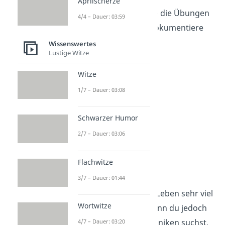
Aprilscherze
Praxis:
Wiederhole die Übungen
4/4 – Dauer: 03:59
regelmäßig und dokumentiere
deine Ergebnisse.
Wissenswertes
Lustige Witze
Witze
1/7 – Dauer: 03:08
Schwarzer Humor
2/7 – Dauer: 03:06
Flachwitze
Biohacking
3/7 – Dauer: 01:44
Telekinese würde das Leben sehr viel
Wortwitze
einfacher machen. Wenn du jedoch
nach bewiesenen Techniken suchst,
4/7 – Dauer: 03:20