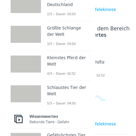
Deutschland
zur Videoseite: Telekinese
2/5 – Dauer: 03:03
Beliebte Inhalte aus dem Bereich
Größte Schlange
Wissenswertes
der Welt
3/5 – Dauer: 03:04
Telepath
Catfish
POV
Kleinstes Pferd der
ie
Bedeutu
Bedeutu
Welt
Dauer: 03:56
ng
ng
4/5 – Dauer: 02:52
Dauer: 04:31
Dauer: 02:52
Schlaustes Tier der
Welt
5/5 – Dauer: 04:50
Wissenswertes
Rekorde Tiere - Gefahr
zur Videoseite: Telekinese
Gefährlichstes Tier