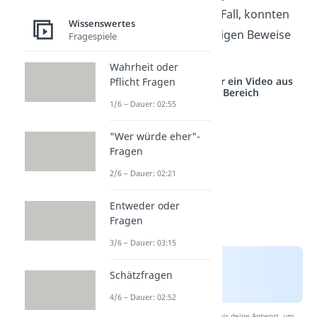
untersuchten den Fall, konnten
Wissenswertes
aber keine schlüssigen Beweise
Fragespiele
liefern.
Wahrheit oder
Studyflix vernetzt: Hier ein Video aus
Pflicht Fragen
einem anderen Bereich
1/6 – Dauer: 02:55
"Wer würde eher"-
Fragen
2/6 – Dauer: 02:21
Entweder oder
Fragen
3/6 – Dauer: 03:15
Schätzfragen
4/6 – Dauer: 02:52
Nach Beantwortung speichern wir deine Antwort, um