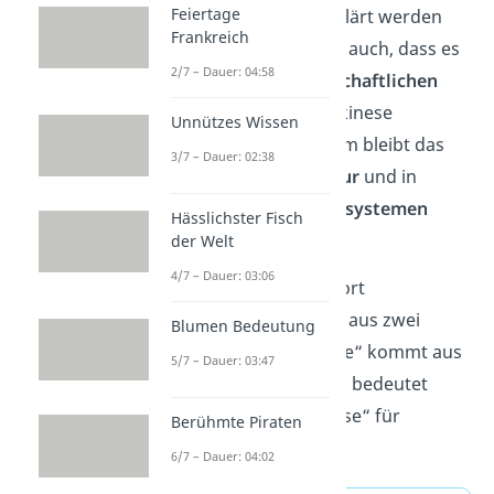
Feiertage
werden oder nicht erklärt werden
Frankreich
können. Das bedeutet auch, dass es
2/7 – Dauer: 04:58
bislang
keine wissenschaftlichen
Beweise
gibt, die Telekinese
Unnützes Wissen
unterstützen. Trotzdem bleibt das
3/7 – Dauer: 02:38
Thema in der
Popkultur
und in
bestimmten
Glaubenssystemen
Hässlichster Fisch
beliebt.
der Welt
4/7 – Dauer: 03:06
Gut zu wissen:
Das Wort
„Telekinese“ setzt sich aus zwei
Blumen Bedeutung
Teilen zusammen: „Tele“ kommt aus
5/7 – Dauer: 03:47
dem Griechischen und bedeutet
„
fern
“, während „Kinese“ für
Berühmte Piraten
„
Bewegung
“ steht.
6/7 – Dauer: 04:02