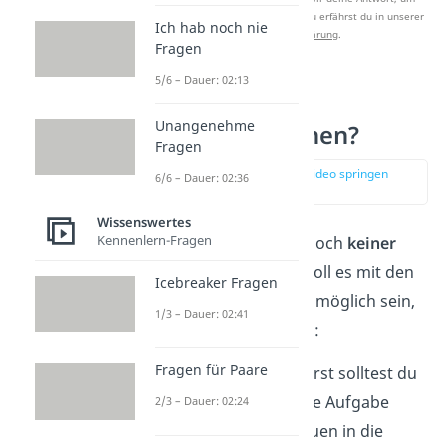
Studyflix zu verbessern. Mehr dazu erfährst du in unserer
Ich hab noch nie
Datenschutzerklärung
.
Fragen
5/6 – Dauer: 02:13
Wie kannst du
Unangenehme
Telekinese lernen?
Fragen
zur Stelle im Video springen
6/6 – Dauer: 02:36
(02:26)
Wissenswertes
Kennenlern-Fragen
Auch wenn es bisher noch
keiner
Person gelungen
ist, soll es mit den
Icebreaker Fragen
folgenden
5 Schritten
möglich sein,
1/3 – Dauer: 02:41
Telekinese zu erlernen:
Fragen für Paare
Offener Geist:
Zuerst solltest du
deinen Geist für die Aufgabe
2/3 – Dauer: 02:24
öffnen und Vertrauen in die