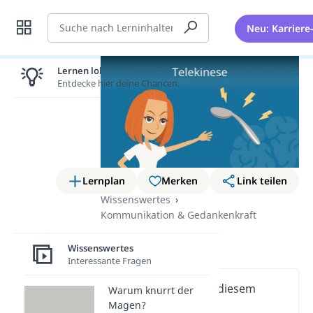
Suche
Neu: Karriere
Lernen lohnt sich!
Entdecke hier deine Chancen.
Lernplan
Merken
Link teilen
Wissenswertes
Kommunikation & Gedankenkraft
Telekinese
Wissenswertes
Interessante Fragen
Wichtige Inhalte in diesem
Warum knurrt der
Video
Magen?