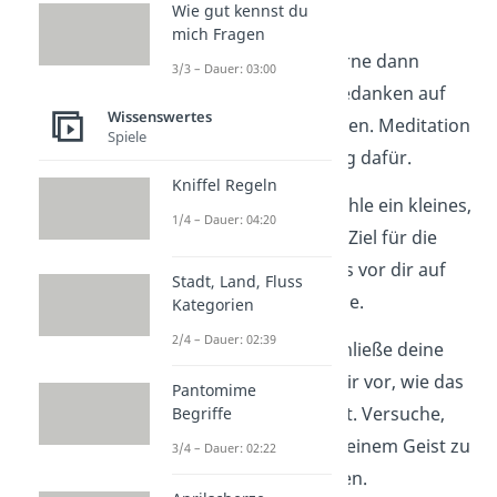
Wie gut kennst du
Telekinese haben.
mich Fragen
Konzentration:
Lerne dann
3/3 – Dauer: 03:00
zunächst, deine Gedanken auf
Wissenswertes
etwas zu fokussieren. Meditation
Spiele
ist eine gute Übung dafür.
Kniffel Regeln
Übungsobjekt:
Wähle ein kleines,
1/4 – Dauer: 04:20
leichtes Objekt als Ziel für die
Übung. Platziere es vor dir auf
Stadt, Land, Fluss
einer ebenen Fläche.
Kategorien
2/4 – Dauer: 02:39
Visualisierung:
Schließe deine
Augen und stelle dir vor, wie das
Pantomime
Objekt sich bewegt. Versuche,
Begriffe
die Bewegung in deinem Geist zu
3/4 – Dauer: 02:22
sehen und zu fühlen.