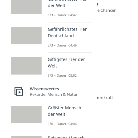
Lernen lohnt sich!
der Welt
Entdecke hier deine Chancen.
1/3 – Dauer: 04:42
Gefährlichstes Tier
Deutschland
2/3 – Dauer: 04:49
Giftigstes Tier der
Welt
3/3 – Dauer: 05:02
Weitere Inhalte:
Wissenswertes
Wissenswertes
Rekorde: Mensch & Natur
Kommunikation & Gedankenkraft
Telekinese
Größter Mensch
Dauer: 03:43
der Welt
Telepathie
Dauer: 03:56
1/6 – Dauer: 04:44
Reichster Mensch