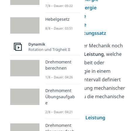
7/8 – Dauer: 05:22
kinetische Energie
Spannenergie
Hebelgesetz
Fermi Energie
8/8 – Dauer: 03:51
Energieerhaltungssatz
Dynamik
Auch gibt es in der Mechanik noch
Rotation und Trägheit II
das Konzept der
Leistung
, welche
Drehmoment
als verrichtete Arbeit oder
berechnen
gebrauchte Energie in einem
1/8 – Dauer: 04:26
bestimmten Zeitintervall definiert
ist. Ist diese Leistung mechanischer
Drehmoment
Natur, erhältst du die mechanische
Übungsaufgab
e
Leistung.
2/8 – Dauer: 04:21
Mechanische Leistung
Drehmoment