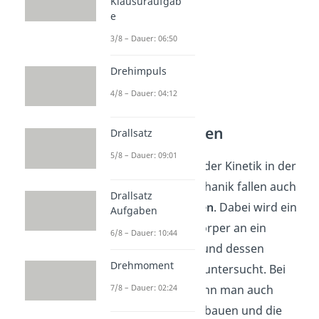
Klausuraufgab
e
3/8 – Dauer: 06:50
Drehimpuls
4/8 – Dauer: 04:12
Schwingungen
Drallsatz
5/8 – Dauer: 09:01
In das Teilgebiet der Kinetik in der
technischen Mechanik fallen auch
Drallsatz
die
Schwingungen
. Dabei wird ein
Aufgaben
physikalischer Körper an ein
6/8 – Dauer: 10:44
Pendel gehängt und dessen
Drehmoment
Verhalten näher untersucht. Bei
7/8 – Dauer: 02:24
dem Vorgang kann man auch
Dämpfungen einbauen und die