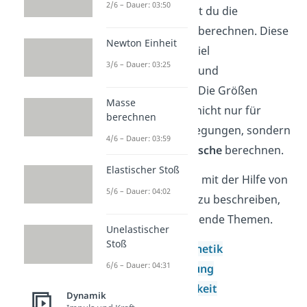
2/6 – Dauer: 03:50
festgelegt, kannst du die
Zustandsgrößen berechnen. Diese
Newton Einheit
wären zum Beispiel
3/6 – Dauer: 03:25
Geschwindigkeit und
Beschleunigung. Die Größen
Masse
kannst du dabei nicht nur für
berechnen
geradlinige
Bewegungen, sondern
4/6 – Dauer: 03:59
auch für
rotatorische
berechnen.
Elastischer Stoß
Um Bewegungen mit der Hilfe von
5/6 – Dauer: 04:02
Zustandsgrößen zu beschreiben,
benötigst du folgende Themen.
Unelastischer
Stoß
Kinematik Kinetik
6/6 – Dauer: 04:31
Beschleunigung
Geschwindigkeit
Dynamik