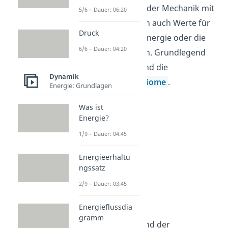
dieses Teilgebiet der Mechanik mit
5/6 – Dauer: 06:20
ein. So lassen sich auch Werte für
Druck
den Impuls, die Energie oder die
6/6 – Dauer: 04:20
Arbeit bestimmen. Grundlegend
für das Gebiet sind die
Dynamik
newtonschen Axiome
.
Energie: Grundlagen
Was ist
Energie?
1/9 – Dauer: 04:45
Energieerhaltu
ngssatz
2/9 – Dauer: 03:45
Impuls
Energieflussdia
gramm
Aus der Masse und der