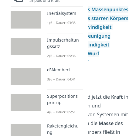
Freier Fall
Impuls und Kraft
Kinematik des Massenpunktes
Inertialsystem
Kinematik des starren Körpers
1/6 – Dauer: 03:35
Winkelgeschwindigkeit
Winkelbeschleunigung
Impulserhaltun
Schallgeschwindigkeit
gssatz
waagrechter Wurf
2/6 – Dauer: 05:36
schiefer Wurf
d'Alembert
3/6 – Dauer: 04:41
Kinetik
Superpositions
In der Kinetik wird jetzt die
Kraft
in
prinzip
die Berechnungen und
4/6 – Dauer: 05:51
Beschreibungen von Systemen mit
einbezogen. Auch die
Masse
des
Raketengleichu
physikalischen Körpers fließt in
ng