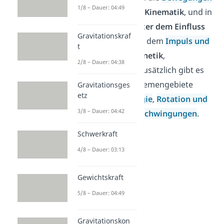
1/8 – Dauer: 04:49
ohne Kräfte
, die
Kinematik
, und in
Bewegungen unter dem Einfluss
Gravitationskraf
von Kräften
, also dem
Impuls und
t
Kraft,
also der
Kinetik
,
2/8 – Dauer: 04:38
unterschieden. Zusätzlich gibt es
aber noch die Themengebiete
Gravitationsges
etz
Arbeit und Energie
,
Rotation und
3/8 – Dauer: 04:42
Trägheit
, sowie
Schwingungen
.
Schwerkraft
4/8 – Dauer: 03:13
Gewichtskraft
5/8 – Dauer: 04:49
Gravitationskon