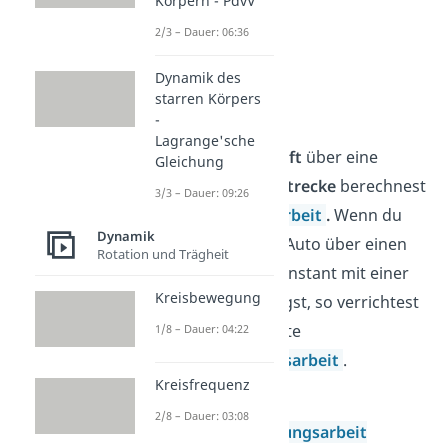
Körpern - PdvV
2/3 – Dauer: 06:36
Dynamik des
starren Körpers
Arbeit
-
Lagrange'sche
Indem du die
Kraft
über eine
Gleichung
bestimmte
Wegstrecke
berechnest
3/3 – Dauer: 09:26
erhältst du die
Arbeit
.
Wenn du
Dynamik
zum Beispiel ein Auto über einen
Rotation und Trägheit
längeren Weg konstant mit einer
Kreisbewegung
Kraft beschleunigst, so verrichtest
du die sogenannte
1/8 – Dauer: 04:22
Beschleunigungsarbeit
.
Kreisfrequenz
Arbeit
2/8 – Dauer: 03:08
Beschleunigungsarbeit