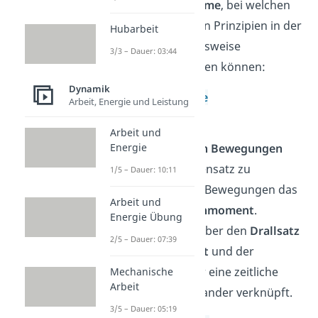
besondere
Systeme
, bei welchen
die verschiedenen Prinzipien in der
Hubarbeit
Dynamik beispielsweise
3/3 – Dauer: 03:44
angewandt werden können:
Dynamik
schiefe Ebene
Arbeit, Energie und Leistung
Flaschenzug
Arbeit und
Energie
Bei
rotatorischen Bewegungen
entsteht im Gegensatz zu
1/5 – Dauer: 10:11
translatorischen Bewegungen das
Arbeit und
sogenannte
Drehmoment
.
Energie Übung
Außerdem sind über den
Drallsatz
2/5 – Dauer: 07:39
das
Drehmoment
und der
Drehimpuls
über eine zeitliche
Mechanische
Arbeit
Ableitung miteinander verknüpft.
3/5 – Dauer: 05:19