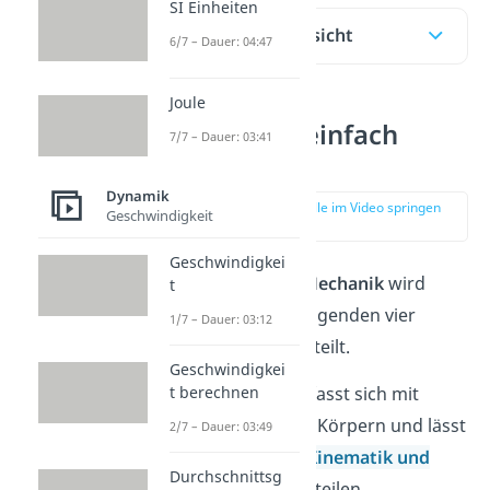
SI Einheiten
Inhaltsübersicht
6/7 – Dauer: 04:47
Joule
Mechanik einfach
7/7 – Dauer: 03:41
erklärt
Dynamik
zur Stelle im Video springen
Geschwindigkeit
(00:11)
Geschwindigkei
Die
technische Mechanik
wird
t
generell in die folgenden vier
1/7 – Dauer: 03:12
Teilgebiete unterteilt.
Geschwindigkei
Dynamik
:
Befasst sich mit
t berechnen
bewegenden Körpern und lässt
2/7 – Dauer: 03:49
sich grob in
Kinematik und
Durchschnittsg
Kinetik
unterteilen.