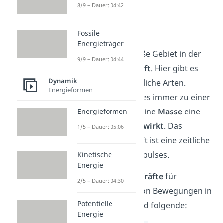
8/9 – Dauer: 04:42
Kraft
Fossile
Energieträger
Das nächste große Gebiet in der
9/9 – Dauer: 04:44
Kinetik ist die
Kraft
. Hier gibt es
Dynamik
viele unterschiedliche Arten.
Energieformen
Generell kommt es immer zu einer
Kraft,
wenn auf eine
Masse
eine
Energieformen
Beschleunigung
wirkt
. Das
1/5 – Dauer: 05:06
bedeutet die Kraft ist eine zeitliche
Ableitung des Impulses.
Kinetische
Energie
Die wichtigsten
Kräfte
für
2/5 – Dauer: 04:30
Berechnungen von Bewegungen in
Potentielle
der Mechanik sind folgende:
Energie