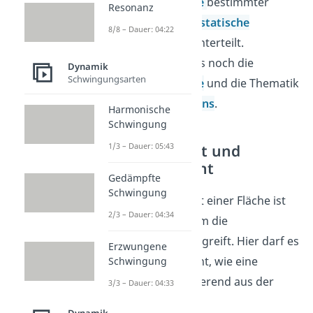
in
Schwerpunkte
bestimmter
Resonanz
Flächen und das
statische
8/8 – Dauer: 04:22
Gleichgewicht
unterteilt.
Außerdem gibt es noch die
Dynamik
Schwingungsarten
statischen Kräfte
und die Thematik
des
Freischneidens
.
Harmonische
Schwingung
1/3 – Dauer: 05:43
Schwerpunkt und
Gleichgewicht
Gedämpfte
Schwingung
Der Schwerpunkt einer Fläche ist
2/3 – Dauer: 04:34
der Punkt, an dem die
Gewichtskraft angreift. Hier darf es
Erzwungene
aber kein Moment, wie eine
Schwingung
Dehnung, resultierend aus der
3/3 – Dauer: 04:33
Kraft geben.