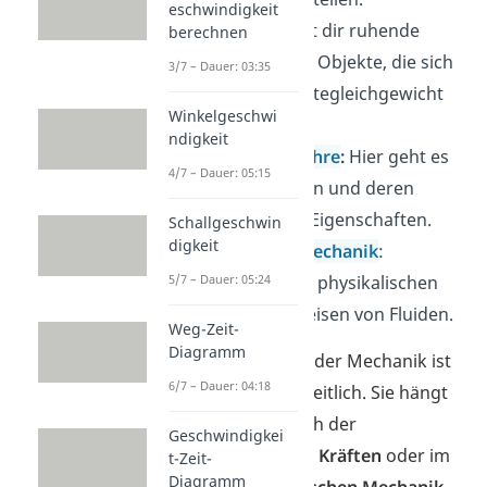
eschwindigkeit
Statik
:
Erklärt dir ruhende
berechnen
physikalische Objekte, die sich
3/7 – Dauer: 03:35
in einem Kräftegleichgewicht
Winkelgeschwi
befinden.
ndigkeit
Festigkeitslehre
:
Hier geht es
4/7 – Dauer: 05:15
um Materalien und deren
spezifischen Eigenschaften.
Schallgeschwin
digkeit
Strömungsmechanik
:
analysiert die physikalischen
5/7 – Dauer: 05:24
Verhaltensweisen von Fluiden.
Weg-Zeit-
Diagramm
Die Unterteilung der Mechanik ist
6/7 – Dauer: 04:18
nicht immer einheitlich. Sie hängt
davon ab, ob nach der
Geschwindigkei
Anwesenheit von
Kräften
oder im
t-Zeit-
Diagramm
Sinne der
technischen Mechanik