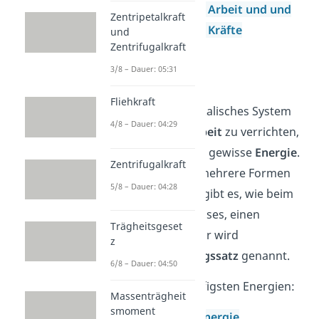
Mechanische Arbeit und und
Zentripetalkraft
konservative Kräfte
und
Zentrifugalkraft
3/8 – Dauer: 05:31
Energie
Fliehkraft
Besitzt ein physikalisches System
4/8 – Dauer: 04:29
die
Fähigkeit Arbeit
zu verrichten,
so besitzt es eine gewisse
Energie
.
Zentrifugalkraft
Die Energie hat mehrere Formen
5/8 – Dauer: 04:28
und Arten. Auch gibt es, wie beim
Thema des Impulses, einen
Trägheitsgeset
Erhaltungssatz. Er wird
z
Energieerhaltungssatz
genannt.
6/8 – Dauer: 04:50
Das sind die häufigsten Energien:
Massenträgheit
smoment
potentielle Energie