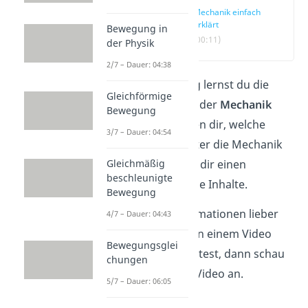
Mechanik einfach
erklärt
Bewegung in
(00:11)
der Physik
2/7 – Dauer: 04:38
In diesem Beitrag lernst du die
Gleichförmige
Untergliederung der
Mechanik
Bewegung
kennen Wir zeigen dir, welche
3/7 – Dauer: 04:54
Fachbereiche unter die Mechanik
Gleichmäßig
fallen und geben dir einen
beschleunigte
Überblick über die Inhalte.
Bewegung
Falls du die Informationen lieber
4/7 – Dauer: 04:43
kurz und knapp in einem Video
Bewegungsglei
anschauen möchtest, dann schau
chungen
doch
hier
unser Video an.
5/7 – Dauer: 06:05