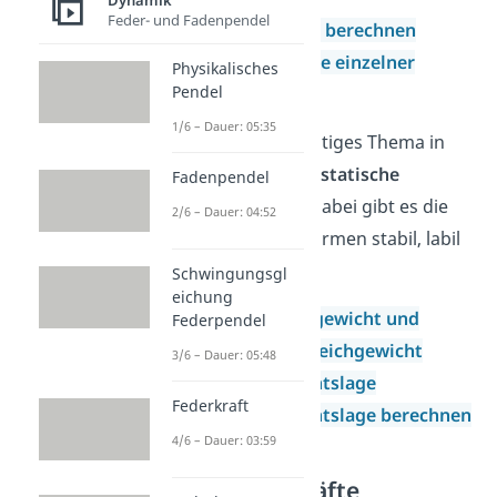
Dynamik
Feder- und Fadenpendel
Schwerpunkt berechnen
Schwerpunkte einzelner
Physikalisches
Pendel
Flächen
1/6 – Dauer: 05:35
Ein weiteres wichtiges Thema in
der Statik ist das
statische
Fadenpendel
Gleichgewicht
. Dabei gibt es die
2/6 – Dauer: 04:52
Gleichgewichtsformen stabil, labil
und indifferent.
Schwingungsgl
eichung
Kräftegleichgewicht und
Federpendel
Momentengleichgewicht
3/6 – Dauer: 05:48
Gleichgewichtslage
Federkraft
Gleichgewichtslage berechnen
4/6 – Dauer: 03:59
Statische Kräfte