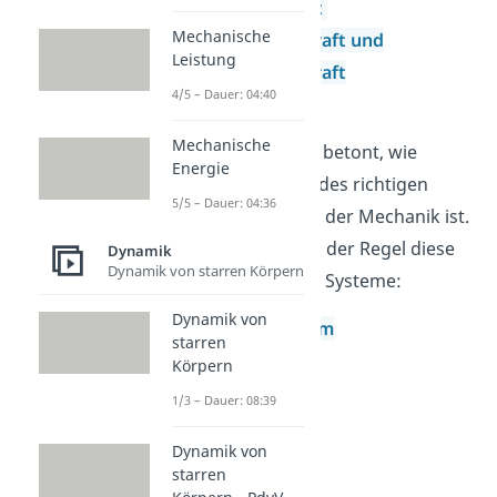
Drehmoment
Mechanische
Zentripetalkraft und
Leistung
Zentrifugalkraft
4/5 – Dauer: 04:40
Drallsatz
Mechanische
Wir haben schon betont, wie
Energie
wichtig die Wahl des richtigen
5/5 – Dauer: 04:36
Bezugssystem
in der Mechanik ist.
Hier findest du in der Regel diese
Dynamik
Dynamik von starren Körpern
beiden wichtigen Systeme:
Dynamik von
Inertialsystem
starren
d’Alembert
Körpern
1/3 – Dauer: 08:39
Dynamik von
starren