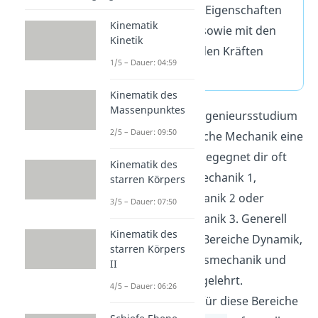
physikalischen Eigenschaften
Kinematik
eines Körpers sowie mit den
Kinetik
darauf wirkenden Kräften
1/5 – Dauer: 04:59
beschäftigt.
Kinematik des
Massenpunktes
Im klassischen Ingenieursstudium
2/5 – Dauer: 09:50
spielt die technische Mechanik eine
große Rolle. Sie begegnet dir oft
Kinematik des
als technische Mechanik 1,
starren Körpers
technische Mechanik 2 oder
3/5 – Dauer: 07:50
technische Mechanik 3. Generell
Kinematik des
werden dort die Bereiche Dynamik,
starren Körpers
Statik, Strömungsmechanik und
II
Festigkeitslehre gelehrt.
4/5 – Dauer: 06:26
Grundlegenden für diese Bereiche