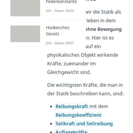
Federkonstante
5/6 – Dauer: 03:55
Eingangs haben wir die Statik als
ein Gebiet beschrieben in dem
Hookesches
ruhende Körper ohne Bewegung
Gesetz
betrachtet werden. Hier ist es
6/6 – Dauer: 04:57
wichtig, dass die auf ein
physikalisches Objekt wirkende
Kräfte, zueinander im
Gleichgewicht sind.
Die wichtigsten Kräfte, die man in
der Statik beschreiben kann, sind:
Reibungskraft
mit dem
Reibungskoeffizient
Seilkraft und Seilreibung
Auflagekräfte