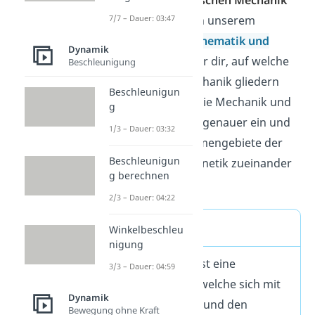
unterteilt wird.
In unserem
7/7 – Dauer: 03:47
Beitrag zu der
Kinematik und
Dynamik
Kinetik
zeigen wir dir, auf welche
Beschleunigung
Arten du die Mechanik gliedern
Beschleunigun
kannst, ordnen die Mechanik und
g
ihre Teilbereiche genauer ein und
1/3 – Dauer: 03:32
grenzen die Themengebiete der
Beschleunigun
Kinematik und Kinetik zueinander
g berechnen
ab.
2/3 – Dauer: 04:22
Merke
Winkelbeschleu
nigung
Die Mechanik ist eine
3/3 – Dauer: 04:59
Wissenschaft, welche sich mit
Dynamik
der Bewegung und den
Bewegung ohne Kraft