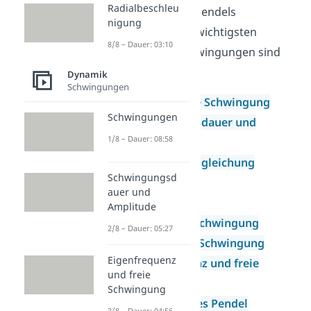
Radialbeschleu
Ausschläge des Pendels
nigung
bestimmen. Die wichtigsten
8/8 – Dauer: 03:10
Themen der Schwingungen sind
die folgenden:
Dynamik
Schwingungen
Harmonische Schwingung
Schwingungen
Schwingungsdauer und
1/8 – Dauer: 08:58
Amplitude
Schwingungsgleichung
Schwingungsd
Federpendel
auer und
Oszillator
Amplitude
Gedämpfte Schwingung
2/8 – Dauer: 05:27
Erzwungene Schwingung
Eigenfrequenz
Eigenfrequenz und freie
und freie
Schwingung
Schwingung
Physikalisches Pendel
3/8 – Dauer: 04:56