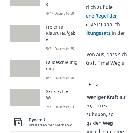
e
wirst du unweigerlich auf die
4/7 – Dauer: 03:59
sogenannte
goldene Regel der
Mechanik
stoßen.
Sie ist ähnlich
Freier Fall
dem
Energieerhaltungssatz
in der
Klausuraufgab
e
Physik.
5/7 – Dauer: 04:55
Die Regel geht davon aus, dass sich
Fallbeschleunig
die Arbeit W aus Kraft F mal Weg s
ung
zusammensetzt.
6/7 – Dauer: 04:46
Senkrechter
Möchtest du nun
weniger Kraft
auf
Wurf
ein Objekt ausüben, um es
7/7 – Dauer: 04:03
beispielsweise anzuheben, so
Dynamik
musst du allerdings den
Weg
Kraftarten der Mechanik
erhöhen
. Das ist auch die goldene