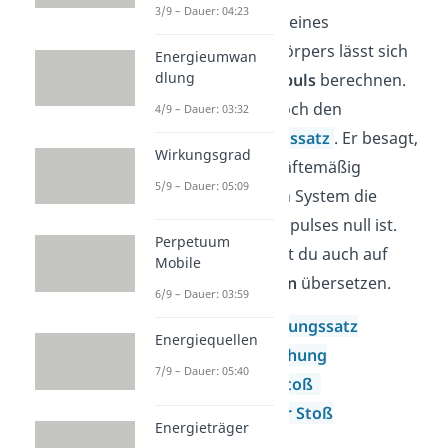
3/9 – Dauer: 04:23
Geschwindigkeit eines
physikalischen Körpers lässt sich
Energieumwan
dlung
zunächst der
Impuls
berechnen.
Zudem gibt es noch den
4/9 – Dauer: 03:32
Impulserhaltungssatz
. Er besagt,
Wirkungsgrad
dass in einem kräftemäßig
5/9 – Dauer: 05:09
abgeschlossenen System die
Änderung des Impulses null ist.
Perpetuum
Das ganze kannst du auch auf
Mobile
Drehbewegungen
übersetzen.
6/9 – Dauer: 03:59
Impulserhaltungssatz
Energiequellen
Raketengleichung
7/9 – Dauer: 05:40
elastischer Stoß
unelastischer Stoß
Energieträger
Drehimpuls