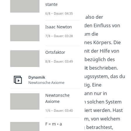
Kinematik
stante
6/8 – Dauer: 04:35
In der Kinematik, also der
Bewegung ohne den Einfluss von
Isaac Newton
Kräften, geht es um die
7/8 – Dauer: 03:28
Fortbewegung eines Körpers. Die
Bewegung wird mit der Hilfe von
Ortsfaktor
Zustandsgrößen bezüglich des
8/8 – Dauer: 03:49
Ortes
und der
Zeit
beschrieben.
Dabei ist das Bezugssystem, das du
Dynamik
Newtonsche Axiome
verwendest wichtig. Eine
Zustandsgröße kann nur in
Newtonsche
Axiome
Relation zu einem solchen System
sinnvoll interpretiert werden. Hast
1/6 – Dauer: 03:40
du nun das System, von welchem
F = m • a
du die Bewegung betrachtest,