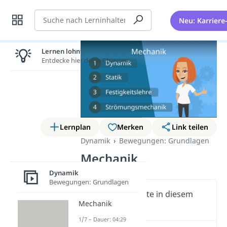
Suche
Neu: Karriere
Lernen lohnt sich!
Entdecke hier deine Chancen.
Lernplan
Merken
Link teilen
Dynamik
Bewegungen: Grundlagen
Mechanik
Dynamik
Bewegungen: Grundlagen
Wichtige Inhalte in diesem
Mechanik
Video
1/7 – Dauer: 04:29