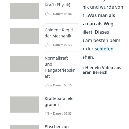
Kraft (Physik)
Regel der Mechanik und wurde von
1/8 – Dauer: 05:06
Galileo Galilei
als
„Was man als
Kraft spart, muss man als Weg
Goldene Regel
zusetzen“
, formuliert. Dieses
der Mechanik
Prinzip kannst du am besten beim
2/8 – Dauer: 02:53
Flaschenzug
oder der
schiefen
Ebene
nachvollziehen.
Normalkraft
und
Studyflix vernetzt: Hier ein Video aus
Hangabtriebskr
einem anderen Bereich
aft
3/8 – Dauer: 05:15
Kräfteparallelo
gramm
4/8 – Dauer: 05:33
Flaschenzug