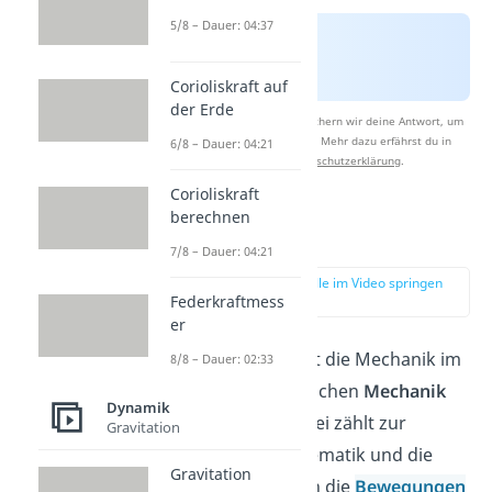
5/8 – Dauer: 04:37
Corioliskraft auf
der Erde
Nach Beantwortung speichern wir deine Antwort, um
Studyflix zu verbessern. Mehr dazu erfährst du in
6/8 – Dauer: 04:21
unserer
Datenschutzerklärung
.
Corioliskraft
berechnen
Dynamik
7/8 – Dauer: 04:21
zur Stelle im Video springen
(01:04)
Federkraftmess
er
Für den Artikel ist die Mechanik im
8/8 – Dauer: 02:33
Sinne der technischen
Mechanik
Dynamik
gegliedert. Hierbei zählt zur
Gravitation
Dynamik die Kinematik und die
Gravitation
Kinetik. Es wird in die
Bewegungen