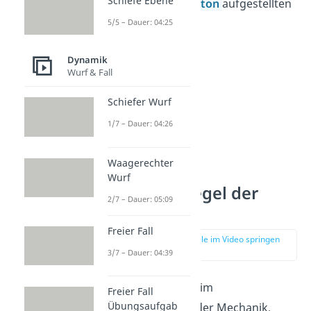
Schiefe Ebene
sind die von
Newton
aufgestellten
Axiome.
5/5 – Dauer: 04:25
Dynamik
Wurf & Fall
Schiefer Wurf
1/7 – Dauer: 04:26
Waagerechter
Wurf
Goldene Regel der
2/7 – Dauer: 05:09
Mechanik
Freier Fall
zur Stelle im Video springen
(03:47)
3/7 – Dauer: 04:39
Bewegst du dich im
Freier Fall
Übungsaufgab
Themenbereich der Mechanik,