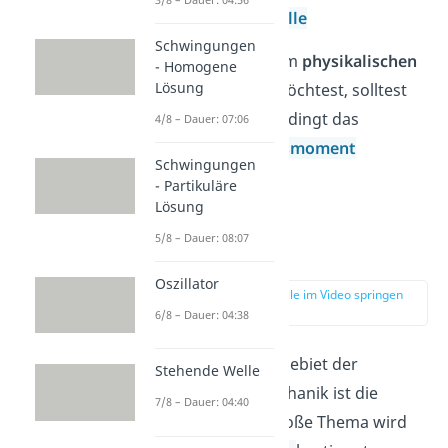
Stehende Welle
Schwingungen
Falls du mehr zum
physikalischen
- Homogene
Lösung
Pendel
wissen möchtest, solltest
du dir auch unbedingt das
4/8 – Dauer: 07:06
Massenträgheitsmoment
Schwingungen
anschauen.
- Partikuläre
Lösung
5/8 – Dauer: 08:07
Statik
Oszillator
zur Stelle im Video springen
(02:02)
6/8 – Dauer: 04:38
Ein weiteres Teilgebiet der
Stehende Welle
technischen Mechanik ist die
7/8 – Dauer: 04:40
Statik
. Dieses große Thema wird