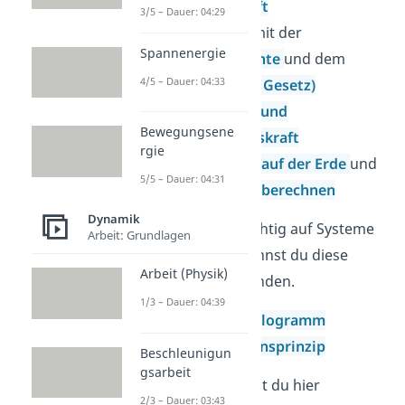
Gewichtskraft
3/5 – Dauer: 04:29
Federkraft
(mit der
Spannenergie
Federkonstante
und dem
4/5 – Dauer: 04:33
Hookeschem Gesetz)
Normalkraft und
Bewegungsene
Hangabtriebskraft
rgie
Corioliskraft auf der Erde
und
5/5 – Dauer: 04:31
Corioliskraft berechnen
Dynamik
Um die Kräfte richtig auf Systeme
Arbeit: Grundlagen
anzuwenden, kannst du diese
Arbeit (Physik)
Prinzipien
anwenden.
1/3 – Dauer: 04:39
Kräfteparallelogramm
Superpositionsprinzip
Beschleunigun
gsarbeit
Außerdem findest du hier
2/3 – Dauer: 03:43