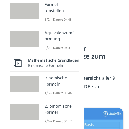
Formel
1
a
= a
umstellen
1
7
= 7
1/2 – Dauer: 04:05
1
20
= 20
Äquivalenzumf
ormung
Übersicht der
2/2 – Dauer: 04:37
Potenzgesetze zum
Mathematische Grundlagen
Download
Binomische Formeln
Hier hast du eine
Übersicht
aller 9
Binomische
Formeln
Potenzgesetze als
PDF
zum
1/6 – Dauer: 03:46
Herunterladen
!
2. binomische
Formel
2/6 – Dauer: 04:17