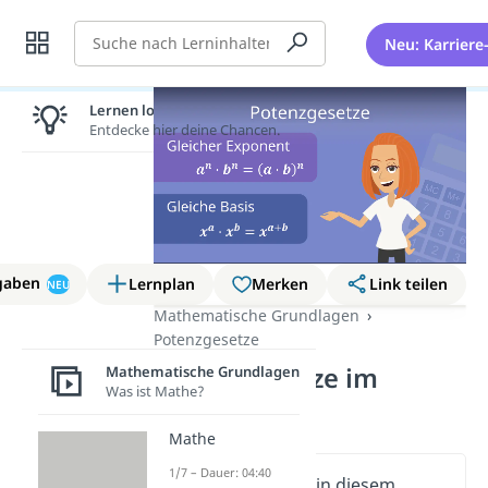
Suche
Neu: Karriere
Lernen lohnt sich!
Entdecke hier deine Chancen.
gaben
Lernplan
Merken
Link teilen
NEU
Mathematische Grundlagen
Potenzgesetze
Potenzgesetze im
Mathematische Grundlagen
Was ist Mathe?
Überblick
Mathe
1/7 – Dauer: 04:40
Wichtige Inhalte in diesem