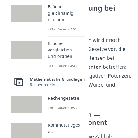
Potenzrechnung bei
Brüche
gleichnamig
besonderen
machen
Exponenten
2/3 – Dauer: 02:51
Abschließend stellen wir dir noch
Brüche
einige Exponenten Gesetze vor, die
vergleichen
und ordnen
das Rechnen mit Potenzen bei
3/3 – Dauer: 04:43
besonderen
Exponenten
betreffen:
das Rechnen mit negativen Potenzen,
Mathematische Grundlagen
Potenzgesetze der Wurzel und
Rechenregeln
Exponenten 0 und 1.
Rechengesetze
1/8 – Dauer: 03:58
Potenzrechnen —
Negativer Exponent
Kommutativges
etz
Hast du eine negative Zahl als