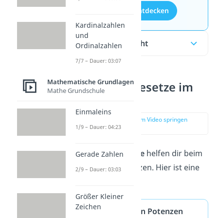
Aufgaben entdecken
Kardinalzahlen
und
Inhaltsübersicht
Ordinalzahlen
7/7 – Dauer: 03:07
Mathematische Grundlagen
Alle Potenzgesetze im
Mathe Grundschule
Überblick
Einmaleins
zur Stelle im Video springen
1/9 – Dauer: 04:23
(00:11)
Die
9
Potenzgesetze
helfen dir beim
Gerade Zahlen
Rechnen mit Potenzen. Hier ist eine
2/9 – Dauer: 03:03
Übersicht
:
Größer Kleiner
Zeichen
Multiplizieren von Potenzen