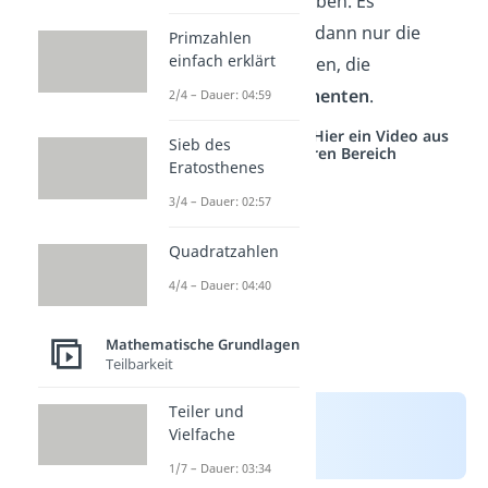
die gleiche
Basis
haben. Es
unterscheiden sich dann nur die
Primzahlen
einfach erklärt
hochgestellten Zahlen, die
sogenannten
Exponenten
.
2/4 – Dauer: 04:59
Studyflix vernetzt: Hier ein Video aus
Sieb des
einem anderen Bereich
Eratosthenes
3/4 – Dauer: 02:57
Quadratzahlen
4/4 – Dauer: 04:40
Mathematische Grundlagen
Teilbarkeit
Teiler und
Vielfache
1/7 – Dauer: 03:34