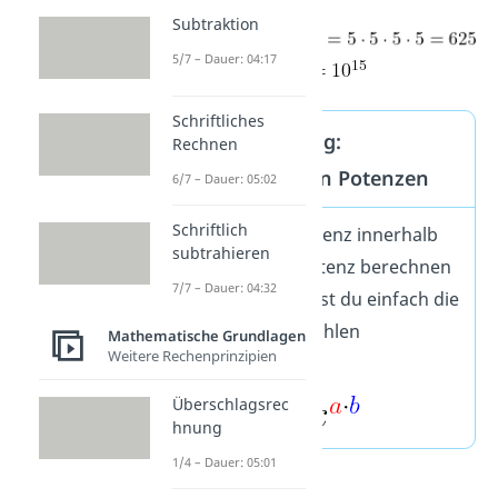
Subtraktion
5/7 – Dauer: 04:17
Schriftliches
Potenzrechnung:
Rechnen
Potenzieren von Potenzen
6/7 – Dauer: 05:02
Schriftlich
Wenn du eine Potenz innerhalb
subtrahieren
einer anderen Potenz berechnen
7/7 – Dauer: 04:32
willst, multiplizierst du einfach die
hochgestellten Zahlen
Mathematische Grundlagen
Weitere Rechenprinzipien
miteinander.
Überschlagsrec
hnung
1/4 – Dauer: 05:01