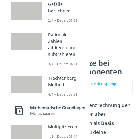
Gefälle
berechnen
2/4 – Dauer: 03:59
Rationale
Zahlen
addieren und
subtrahieren
Potenzgesetze bei
3/4 – Dauer: 04:21
gleichem Exponenten
Trachtenberg
zur Stelle im Video springen
Methode
(02:22)
4/4 – Dauer: 03:31
Hast du bei der Potenzrechnung den
Mathematische Grundlagen
Multiplizieren
gleichen
Exponenten
aber
verschiedene Zahlen als
Basis
Multiplizieren
vorliegen, kannst du deine
1/6 – Dauer: 03:44