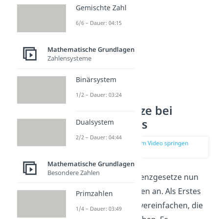
Gemischte Zahl
6/6 – Dauer: 04:15
Mathematische Grundlagen
Zahlensysteme
Binärsystem
1/2 – Dauer: 03:24
Potenzgesetze bei
gleicher Basis
Dualsystem
2/2 – Dauer: 04:44
zur Stelle im Video springen
(00:47)
Mathematische Grundlagen
Besondere Zahlen
Schau dir diese Potenzgesetze nun
an ein paar Beispielen an. Als Erstes
Primzahlen
sollst du Potenzen vereinfachen, die
1/4 – Dauer: 03:49