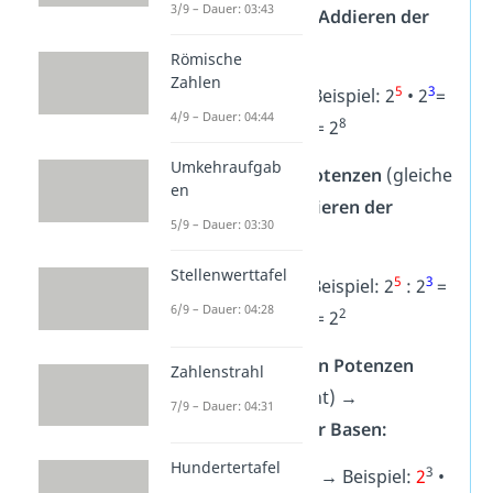
3/9 – Dauer: 03:43
(gleiche Basis) →
Addieren der
Exponenten:
Römische
Zahlen
a
b
a
+
b
5
3
x
• x
= x
→
Beispiel: 2
• 2
=
4/9 – Dauer: 04:44
5
+
3
8
2
= 2
Umkehraufgab
Dividieren von Potenzen
(gleiche
en
Basis)
→ Subtrahieren der
5/9 – Dauer: 03:30
Exponenten:
Stellenwerttafel
a
b
a
–
b
5
3
x
: x
= x
→
Beispiel: 2
: 2
=
6/9 – Dauer: 04:28
5
–
3
2
2
= 2
Multiplizieren von Potenzen
Zahlenstrahl
(gleicher Exponent)
→
7/9 – Dauer: 04:31
Multiplizieren der Basen:
Hundertertafel
n
n
n
3
a
•
b
= (
a
•
b
)
→
Beispiel:
2
•