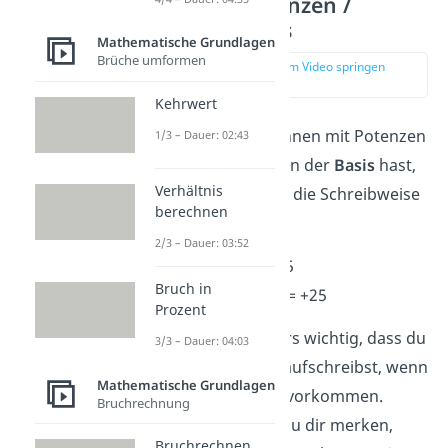
Negative Potenzen /
Negative Basis
Mathematische Grundlagen
Brüche umformen
zur Stelle im Video springen
(03:12)
Kehrwert
Wenn du beim Rechnen mit Potenzen
1/3 – Dauer: 02:43
eine
negative Zahl
in der
Basis
hast,
Verhältnis
kommt es stark auf die Schreibweise
berechnen
an.
2/3 – Dauer: 03:52
2
-5
= -(5 · 5) = -25
Bruch in
2
(-5)
= (-5) · (-5) = +25
Prozent
Es ist also besonders wichtig, dass du
3/3 – Dauer: 04:03
alle Klammern mit aufschreibst, wenn
Mathematische Grundlagen
negative Potenzen vorkommen.
Bruchrechnung
Außerdem kannst du dir merken,
Bruchrechnen