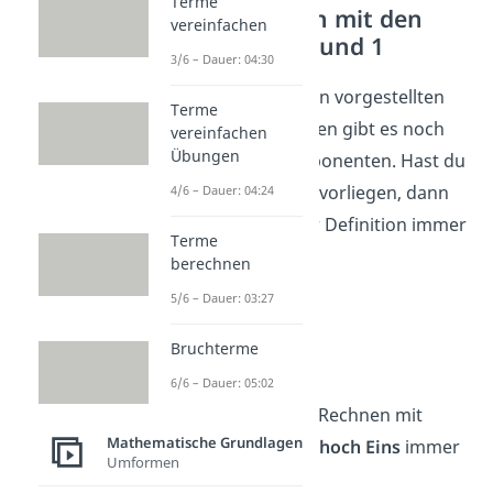
Terme
Potenzrechnen mit den
vereinfachen
Exponenten 0 und 1
3/6 – Dauer: 04:30
Unabhängig von den vorgestellten
Terme
Exponenten Gesetzen gibt es noch
vereinfachen
Übungen
zwei besondere Exponenten. Hast du
eine
Zahl hoch null
vorliegen, dann
4/6 – Dauer: 04:24
ist das Ergebnis per Definition immer
Terme
Eins
.
berechnen
0
5/6 – Dauer: 03:27
x
= 1
0
5
= 1
Bruchterme
0
(-27)
= 1
6/6 – Dauer: 05:02
Außerdem ist beim Rechnen mit
Mathematische Grundlagen
Potenzen eine
Zahl hoch Eins
immer
Umformen
die Zahl selbst.