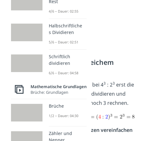
Rest
4/6 – Dauer: 02:55
Halbschriftliche
s Dividieren
5/6 – Dauer: 02:51
Schriftlich
Division bei gleichem
dividieren
Exponenten
6/6 – Dauer: 04:58
3
3
Genauso kannst du bei 4
: 2
erst die
Mathematische Grundlagen
Brüche: Grundlagen
beiden Basiszahlen dividieren und
dann das Ergebnis hoch 3 rechnen.
Brüche
1/2 – Dauer: 04:30
Beispiele für Potenzen vereinfachen
Zähler und
(Division):
Nenner