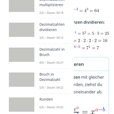
multiplizieren
2/6 – Dauer: 04:18
Beispiele fürs Potenzen dividieren:
Dezimalzahlen
dividieren
3/6 – Dauer: 04:12
Dezimalzahl in
Bruch
4/6 – Dauer: 05:27
Potenzen dividieren
Bruch in
Wenn zwei
Potenzen
mit gleicher
Dezimalzahl
Basis
dividiert werden, ziehst du
5/6 – Dauer: 04:22
die
Exponenten
voneinander ab.
Runden
6/6 – Dauer: 03:22