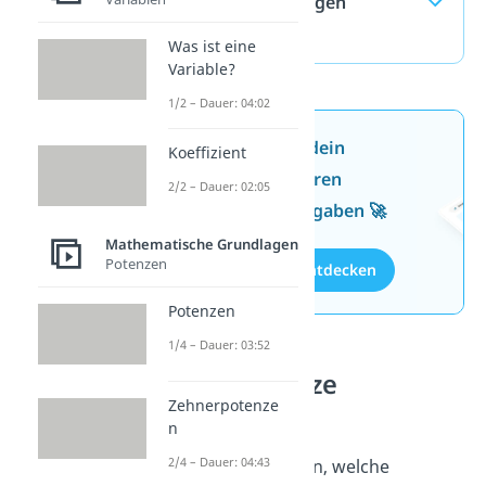
— häufigste Fragen
(ausklappen)
Was ist eine
Variable?
1/2 – Dauer: 04:02
Jetzt neu: Teste dein
Koeffizient
Wissen mit unseren
2/2 – Dauer: 02:05
kostenlosen Aufgaben 🚀
Mathematische Grundlagen
Potenzen
Aufgaben entdecken
Potenzen
1/4 – Dauer: 03:52
Potenzgesetze
Zehnerpotenze
Aufgaben
n
2/4 – Dauer: 04:43
Super! Du weißt nun, welche