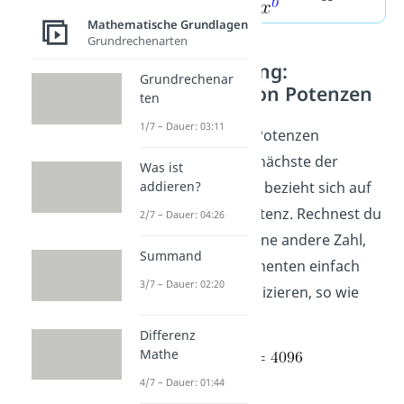
Mathematische Grundlagen
Grundrechenarten
Potenzrechnung:
Grundrechenar
Potenzieren von Potenzen
ten
1/7 – Dauer: 03:11
Du willst doppelte Potenzen
vereinfachen? Das nächste der
Was ist
Exponentialgesetze bezieht sich auf
addieren?
die Potenz einer Potenz. Rechnest du
2/7 – Dauer: 04:26
eine Potenz hoch eine andere Zahl,
Summand
kannst du die Exponenten einfach
3/7 – Dauer: 02:20
miteinander multiplizieren, so wie
hier die 3 und die 4.
Differenz
Mathe
4/7 – Dauer: 01:44
Beispiele: