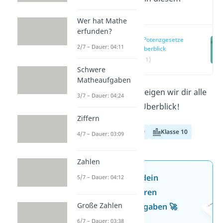
Video
Wer hat Mathe
erfunden?
Alle Potenzgesetze
2/7 – Dauer: 04:11
im Überblick
(00:11)
Schwere
Matheaufgaben
Hier und im
Video
zeigen wir dir alle
3/7 – Dauer: 04:24
Potenzgesetze
im Überblick!
Ziffern
Klasse 8
Klasse 9
Klasse 10
4/7 – Dauer: 03:09
Zahlen
Jetzt neu: Teste dein
5/7 – Dauer: 04:12
Wissen mit unseren
Große Zahlen
kostenlosen Aufgaben 🚀
6/7 – Dauer: 03:38