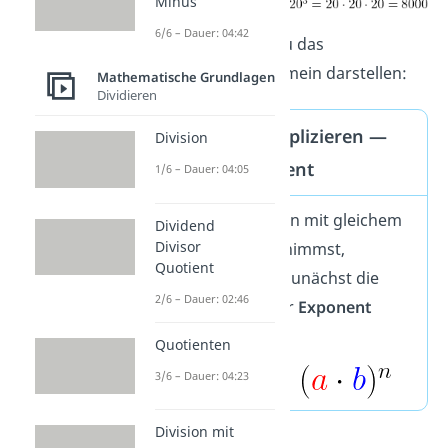
Minus
6/6 – Dauer: 04:42
Auch hier kannst du das
Potenzgesetz allgemein darstellen:
Mathematische Grundlagen
Dividieren
Potenzen multiplizieren —
Division
gleicher Exponent
1/6 – Dauer: 04:05
Wenn du Potenzen mit gleichem
Dividend
Divisor
Exponenten mal nimmst,
Quotient
multiplizierst du zunächst die
2/6 – Dauer: 02:46
beiden Basen. Der
Exponent
ändert sich nicht.
Quotienten
3/6 – Dauer: 04:23
Division mit