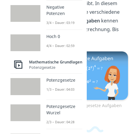
Potenzgesetze
es gibt. In diesem
Negative
Video
lernst du viele verschiedene
Potenzen
Potenzgesetze Aufgaben
kennen
3/4 – Dauer: 03:19
und übst die Potenzrechnung. Bis
Hoch 0
gleich!
4/4 – Dauer: 02:59
Mathematische Grundlagen
Potenzgesetze
Potenzgesetze
1/3 – Dauer: 04:03
Zum Video: Potenzgesetze Aufgaben
Potenzgesetze
Wurzel
2/3 – Dauer: 04:28