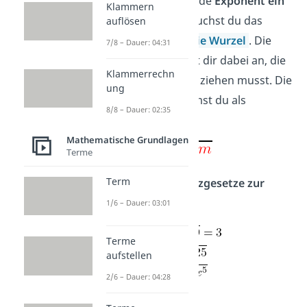
Wenn der vorliegende
Exponent ein
Klammern
Bruch
ist, dann brauchst du das
auflösen
Potenzgesetz für die Wurzel
. Die
7/8 – Dauer: 04:31
Zahl im
Nenner
gibt dir dabei an, die
Klammerrechn
wievielte Wurzel du ziehen musst. Die
ung
Zahl im Zähler nimmst du als
8/8 – Dauer: 02:35
Exponent
mit.
Mathematische Grundlagen
Terme
Term
Beispiele für Potenzgesetze zur
Wurzel:
1/6 – Dauer: 03:01
Terme
aufstellen
2/6 – Dauer: 04:28