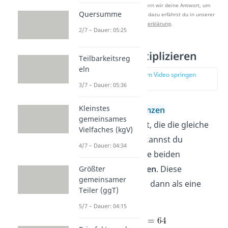
Nach Beantwortung speichern wir deine Antwort, um
Quersumme
Studyflix zu verbessern. Mehr dazu erfährst du in unserer
Datenschutzerklärung
.
2/7 – Dauer: 05:25
Potenzen multiplizieren
Teilbarkeitsreg
eln
zur Stelle im Video springen
(00:53)
3/7 – Dauer: 05:36
Kleinstes
Wenn du zwei
Potenzen
gemeinsames
multiplizieren
willst, die die gleiche
Vielfaches (kgV)
Basis haben, dann kannst du
4/7 – Dauer: 04:34
stattdessen auch die beiden
Exponenten addieren
. Diese
Größter
gemeinsamer
Rechnung stellst du dann als eine
Teiler (ggT)
Potenz dar.
5/7 – Dauer: 04:15