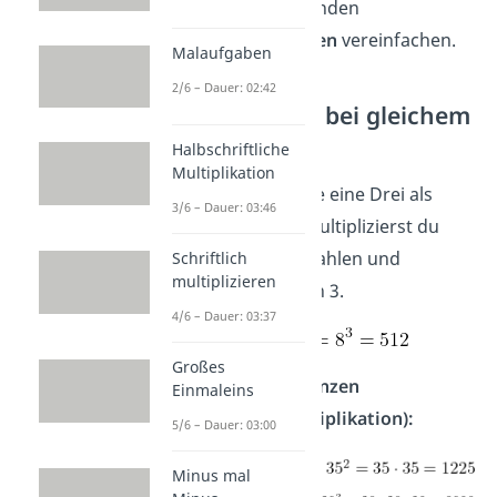
Potenzen mit folgenden
Exponentialgesetzen
vereinfachen.
Malaufgaben
2/6 – Dauer: 02:42
Multiplikation bei gleichem
Exponenten
Halbschriftliche
Multiplikation
3
3
Weil 2
und 4
beide eine Drei als
3/6 – Dauer: 03:46
Exponent haben, multiplizierst du
zuerst die beiden Zahlen und
Schriftlich
multiplizieren
rechnest dann hoch 3.
4/6 – Dauer: 03:37
Großes
Beispiele fürs Potenzen
Einmaleins
vereinfachen (Multiplikation):
5/6 – Dauer: 03:00
Minus mal