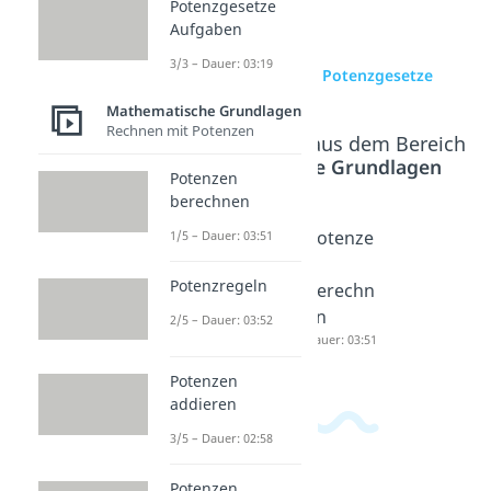
Potenzgesetze
Aufgaben
3/3 – Dauer: 03:19
zur Videoseite: Potenzgesetze
Mathematische Grundlagen
Rechnen mit Potenzen
Beliebte Inhalte aus dem Bereich
Mathematische Grundlagen
Potenzen
berechnen
Potenzg
Potenzg
Potenze
1/5 – Dauer: 03:51
esetze
esetze
n
Potenzregeln
Wurzel
Aufgabe
berechn
Dauer: 04:28
n
en
2/5 – Dauer: 03:52
Dauer: 03:19
Dauer: 03:51
Potenzen
addieren
3/5 – Dauer: 02:58
Potenzen