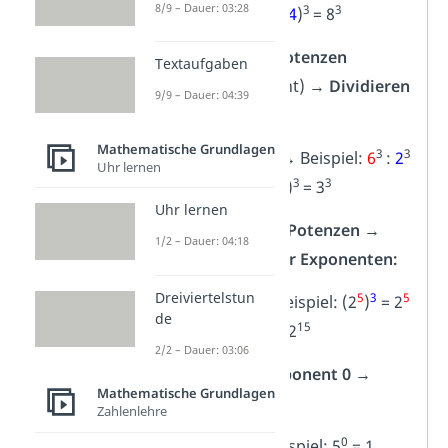
8/9 – Dauer: 03:28
3
3
3
4
= (
2
•
4
)
= 8
Dividieren von Potenzen
Textaufgaben
(gleicher Exponent) →
Dividieren
9/9 – Dauer: 04:39
der Basen:
Mathematische Grundlagen
n
n
n
3
3
a
:
b
= (
a
:
b
)
→
Beispiel:
6
:
2
Uhr lernen
3
3
= (
6
:
2
)
= 3
Uhr lernen
Potenzieren von Potenzen →
1/2 – Dauer: 04:18
Multiplizieren der Exponenten:
Dreiviertelstun
a
b
a
•
b
5
3
5
(x
)
= x
→
Beispiel: (2
)
= 2
de
•
3
15
= 2
2/2 – Dauer: 03:06
Potenzen mit Exponent 0 →
Mathematische Grundlagen
Ergeben 1:
Zahlenlehre
0
0
x
= 1
→
Beispiel: 5
= 1