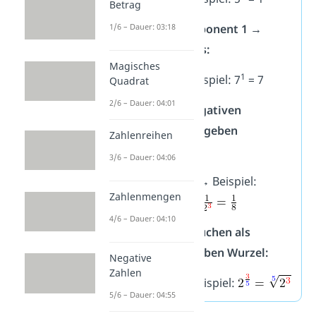
Betrag
1/6 – Dauer: 03:18
Potenzen mit Exponent 1 →
Ergeben die Basis:
Magisches
1
1
a
= a
→
Beispiel: 7
= 7
Quadrat
2/6 – Dauer: 04:01
Potenzen mit negativen
Exponenten → Ergeben
Zahlenreihen
Kehrbruch:
3/6 – Dauer: 04:06
→
Beispiel:
Zahlenmengen
4/6 – Dauer: 04:10
Potenzen mit Brüchen als
Exponent → Ergeben Wurzel:
Negative
Zahlen
→
Beispiel:
5/6 – Dauer: 04:55