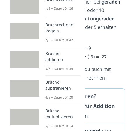
dass das Minuszeichen bei
geraden
1/8 – Dauer: 04:26
Exponenten
wie 2, 4 oder 10
verschwindet und bei
ungeraden
Bruchrechnen
Exponenten
wie 3 oder 5 erhalten
Regeln
bleibt.
2/8 – Dauer: 04:42
2
(-3)
= (-3) • (-3) = 9
Brüche
3
(-3)
= (-3) • (-3) • (-3) = -27
addieren
Prima! Jetzt kannst du auch mit
3/8 – Dauer: 04:44
negativen Potenzen rechnen!
Brüche
subtrahieren
Potenzen addieren?
4/8 – Dauer: 04:20
Potenzgesetze für Addition
Brüche
und Subtraktion
multiplizieren
5/8 – Dauer: 04:14
Es gibt
kein
Potenzgesetz
zur