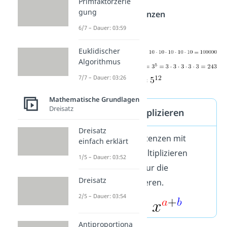
Primfaktorzerle
gung
Beispiele zum Potenzen
multiplizieren:
6/7 – Dauer: 03:59
Euklidischer
Algorithmus
7/7 – Dauer: 03:26
Mathematische Grundlagen
Dreisatz
Potenzen multiplizieren
Dreisatz
Wenn du zwei Potenzen mit
einfach erklärt
gleicher
Basis
multiplizieren
1/5 – Dauer: 03:52
willst, musst du nur die
Dreisatz
Exponenten addieren.
2/5 – Dauer: 03:54
Antiproportiona