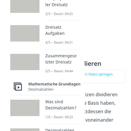
ler Dreisatz
3/5 – Dauer: 04:25
Dreisatz
Aufgaben
4/5 – Dauer: 04:21
Zusammengese
tzter Dreisatz
Potenzen dividieren
5/5 – Dauer: 04:44
zur Stelle im Video springen
(01:37)
Mathematische Grundlagen
Dezimalzahlen
Wenn du zwei Potenzen dividieren
Was sind
willst, die die gleiche Basis haben,
Dezimalzahlen?
dann kannst du stattdessen die
1/6 – Dauer: 04:23
beiden Exponenten voneinander
abziehen.
Dezimalzahlen