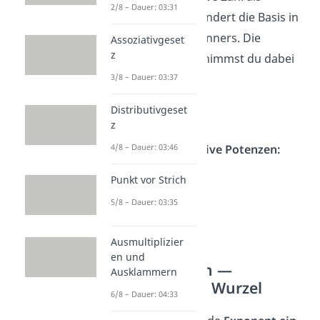
2/8 – Dauer: 03:31
Exponent
, dann wandert die Basis in
den Bruch eines Nenners. Die
Assoziativgeset
z
hochgestellte Zahl nimmst du dabei
3/8 – Dauer: 03:37
mit.
Distributivgeset
z
4/8 – Dauer: 03:46
Beispiele für negative Potenzen:
Punkt vor Strich
5/8 – Dauer: 03:35
Ausmultiplizier
en und
Potenzrechnen —
Ausklammern
Potenzgesetze Wurzel
6/8 – Dauer: 04:33