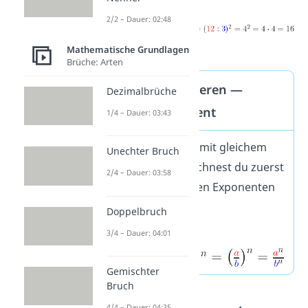
2/2 – Dauer: 02:48
Mathematische Grundlagen
Brüche: Arten
Potenzen dividieren —
Dezimalbrüche
gleicher Exponent
1/4 – Dauer: 03:43
Bei einer Division mit gleichem
Unechter Bruch
Exponenten berechnest du zuerst
2/4 – Dauer: 03:58
die neue
Basis.
Den Exponenten
lässt du stehen.
Doppelbruch
3/4 – Dauer: 04:01
Gemischter
Bruch
4/4 – Dauer: 04:35