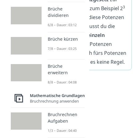
3
Addition. Hast du zum Beispiel 2
Brüche
dividieren
5
und 2
und willst diese Potenzen
6/8 – Dauer: 03:12
addieren, dann musst du die
Potenzen zuerst
einzeln
Brüche kürzen
ausrechnen
. Fürs Potenzen
7/8 – Dauer: 03:25
addieren und auch fürs Potenzen
subtrahieren gibt es keine Regel.
Brüche
erweitern
8/8 – Dauer: 04:08
Mathematische Grundlagen
Bruchrechnung anwenden
Bruchrechnen
Aufgaben
1/3 – Dauer: 04:40