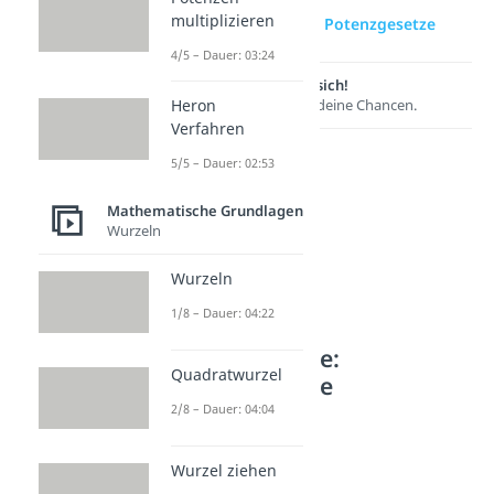
multiplizieren
zur Videoseite: Potenzgesetze
4/5 – Dauer: 03:24
Lernen lohnt sich!
Heron
Entdecke hier deine Chancen.
Verfahren
5/5 – Dauer: 02:53
Mathematische Grundlagen
Wurzeln
Wurzeln
1/8 – Dauer: 04:22
Weitere Inhalte:
Quadratwurzel
Mathematische
Grundlagen
2/8 – Dauer: 04:04
Potenzgesetze
Potenzgesetze
Wurzel ziehen
Dauer: 04:03