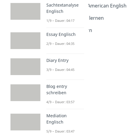
Sachtextanalyse
British English vs. American English
Englisch
Dauer: 04:49
Englisch sprechen lernen
1/9 – Dauer: 04:17
Dauer: 04:26
Englisch verbessern
Essay Englisch
Dauer: 03:34
Englische Wörter
2/9 – Dauer: 04:35
Dauer: 03:28
Englisch Vokabeln
Diary Entry
Dauer: 02:39
3/9 – Dauer: 04:45
Blog entry
schreiben
4/9 – Dauer: 03:57
Mediation
Englisch
5/9 – Dauer: 03:47