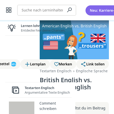
Suche
Neu: Karriere
Lernen lohnt sich!
Entdecke hier deine Chancen.
zettel
Lernplan
Merken
Link teilen
NEU
Textarten Englisch
Englische Sprache
British English vs.
American English
Textarten Englisch
Argumentative Texte Englisch
(Video)
Comment
Weitere Infos erhältst du im Beitrag
schreiben
zum Video