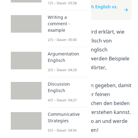
1/5 – Dauer: 03:58
zum Beitrag: British English vs.
American English
Writing a
comment -
example
In diesem Video wird erklärt, wie
sich britisches Englisch von
2/5 – Dauer: 05:00
amerikanischem Englisch
Argumentation
unterscheidet. Es werden Beispiele
Englisch
für verschiedene Wörter,
3/5 – Dauer: 04:29
Aussprachen und
Discussion
Rechtschreibungen gegeben, damit
Englisch
du die kleinen, aber feinen
4/5 – Dauer: 04:27
Unterschiede zwischen den beiden
Varianten besser verstehen kannst.
Communicative
Schau dir das Video an und werde
Strategies
zum Sprachexperten!
5/5 – Dauer: 04:56