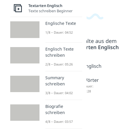
Textarten Englisch
Texte schreiben Beginner
Englische Texte
1/8 – Dauer: 04:52
Beliebte Inhalte aus dem
Bereich
Textarten Englisch
Englisch Texte
schreiben
2/8 – Dauer: 05:26
Englisch
Englisch
Englisch
spreche
verbess
e
Summary
n lernen
ern
Wörter
schreiben
Dauer:
Dauer:
Dauer:
04:26
03:34
03:28
3/8 – Dauer: 04:02
Biografie
schreiben
4/8 – Dauer: 03:57