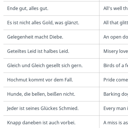
Ende gut, alles gut.
All’s well t
Es ist nicht alles Gold, was glänzt.
All that glit
Gelegenheit macht Diebe.
An open do
Geteiltes Leid ist halbes Leid.
Misery lov
Gleich und Gleich gesellt sich gern.
Birds of a 
Hochmut kommt vor dem Fall.
Pride comes
Hunde, die bellen, beißen nicht.
Barking do
Jeder ist seines Glückes Schmied.
Every man i
Knapp daneben ist auch vorbei.
A miss is as