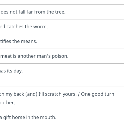
oes not fall far from the tree.
ird catches the worm.
tifies the means.
meat is another man’s poison.
as its day.
ch my back (and) I’ll scratch yours. / One good turn
nother.
a gift horse in the mouth.