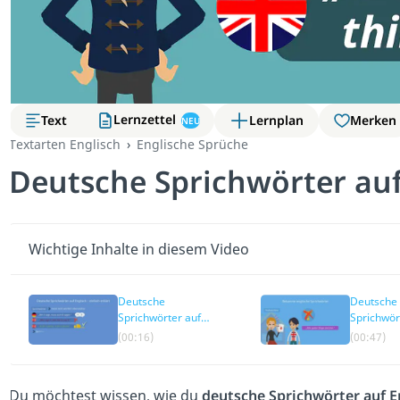
Lernzettel
Text
Lernplan
Merken
NEU
Textarten Englisch
Englische Sprüche
Deutsche Sprichwörter auf
Wichtige Inhalte in diesem Video
Deutsche
Deutsche
Sprichwörter auf
Sprichwör
Englisch – einfach
Englisch –
(00:16)
(00:47)
erklärt
Übersetz
Du möchtest wissen, wie du
deutsche Sprichwörter auf E