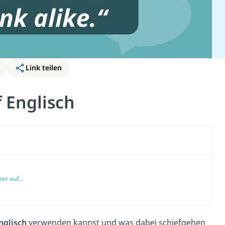
Link teilen
 Englisch
ter auf
 lustige
ungen
nglisch
verwenden kannst und was dabei schiefgehen