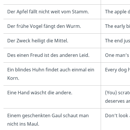
Der Apfel fällt nicht weit vom Stamm.
The apple d
Der frühe Vogel fängt den Wurm.
The early b
Der Zweck heiligt die Mittel.
The end jus
Des einen Freud ist des anderen Leid.
One man’s 
Ein blindes Huhn findet auch einmal ein
Every dog h
Korn.
Eine Hand wäscht die andere.
(You) scrat
deserves a
Einem geschenkten Gaul schaut man
Don’t look 
nicht ins Maul.