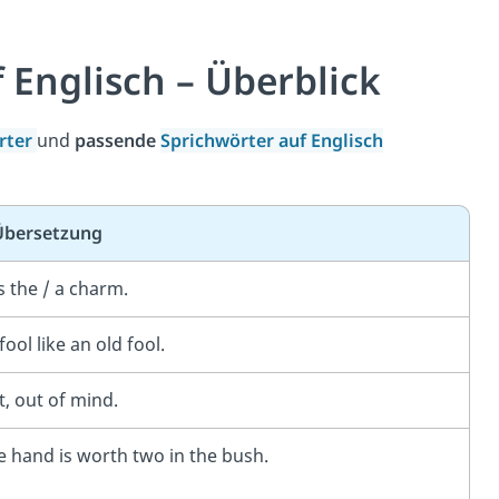
 Englisch – Überblick
rter
und
passende
Sprichwörter auf Englisch
Übersetzung
s the / a charm.
ool like an old fool.
t, out of mind.
he hand is worth two in the bush.