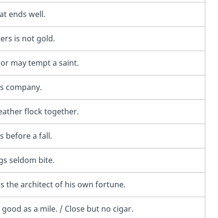
hat ends well.
ters is not gold.
or may tempt a saint.
es company.
feather flock together.
 before a fall.
gs seldom bite.
s the architect of his own fortune.
 good as a mile. / Close but no cigar.