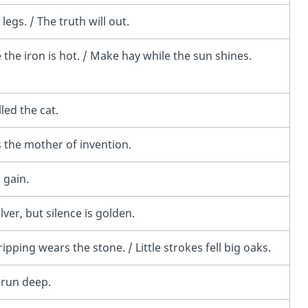
 legs. / The truth will out.
e the iron is hot. / Make hay while the sun shines.
lled the cat.
s the mother of invention.
 gain.
lver, but silence is golden.
ipping wears the stone. / Little strokes fell big oaks.
s run deep.