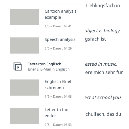
→ Was ist dein Lieblingsfach in
Cartoon analysis
der Schule?
example
4/5 – Dauer: 03:41
My favourite subject is biology.
→ Mein Lieblingsfach ist
Speech analysis
Biologie.
5/5 – Dauer: 04:29
I’m really interested in music.
Textarten Englisch
Brief & E-Mail in Englisch
→ Ich interessiere mich sehr für
Musik.
Englisch Brief
schreiben
1/5 – Dauer: 04:08
Is there a subject at school you
don’t like?
Letter to the
→ Gibt es ein Schulfach, das du
editor
nicht magst?
2/5 – Dauer: 03:53