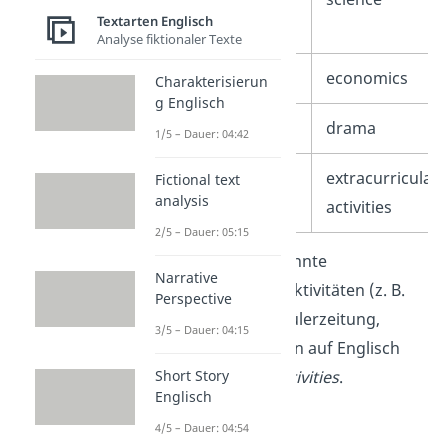
Textarten Englisch
Wissenschaft
Analyse fiktionaler Texte
Wirtschaft
economics
Charakterisierun
g Englisch
Schauspiel
drama
1/5 – Dauer: 04:42
außerschulische
extracurricular
Fictional text
analysis
Aktivitäten
activities
2/5 – Dauer: 05:15
Übrigens:
Sogenannte
Narrative
außerschulische Aktivitäten (z. B.
Perspective
Sportvereine, Schülerzeitung,
3/5 – Dauer: 04:15
Theater-AG) heißen auf Englisch
Short Story
extracurricular activities
.
Englisch
4/5 – Dauer: 04:54