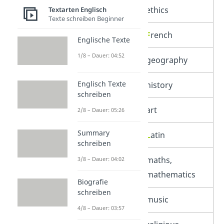
Ethik
ethics
Textarten Englisch
Texte schreiben Beginner
Französisch
F
rench
Englische Texte
1/8 – Dauer: 04:52
Geographie
geography
Englisch Texte
Geschichte
history
schreiben
Kunst
art
2/8 – Dauer: 05:26
Summary
Latein
L
atin
schreiben
Mathematik
maths,
3/8 – Dauer: 04:02
mathematics
Biografie
schreiben
Musik
music
4/8 – Dauer: 03:57