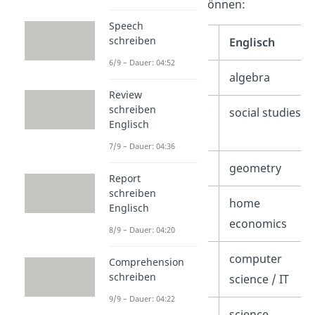
dich wichtig sein können:
Speech
schreiben
Deutsch
Englisch
6/9 – Dauer: 04:52
Algebra
algebra
Review
schreiben
Gemeinschafts-/
social studies
Englisch
Sozialkunde
7/9 – Dauer: 04:36
Geometrie
geometry
Report
schreiben
Hauswirtschaft
home
Englisch
economics
8/9 – Dauer: 04:20
Informatik
computer
Comprehension
schreiben
science / IT
9/9 – Dauer: 04:22
(Natur-)
science