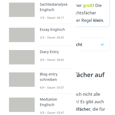
Sachtextanalyse
schreibst du immer
groß
! Die
Englisch
anderen Unterrichtsfächer
1/9 – Dauer: 04:17
schreibst du in der Regel
klein
.
Essay Englisch
2/9 – Dauer: 04:35
Inhaltsübersicht
Diary Entry
3/9 – Dauer: 04:45
Weitere
Unterrichtsfächer auf
Blog entry
schreiben
Englisch
4/9 – Dauer: 03:57
Das waren aber noch nicht alle
Mediation
Fächer auf Englisch! Es gibt auch
Englisch
noch
weitere Schulfächer
, die für
5/9 – Dauer: 03:47