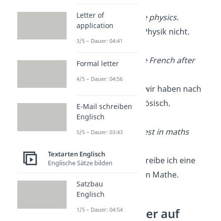
Letter of
Yes, I don’t like physics.
application
→ Ja, ich mag Physik nicht.
3/5 – Dauer: 04:41
I think we have French after
Formal letter
English.
4/5 – Dauer: 04:56
→ Ich glaube, wir haben nach
Englisch Französisch.
E-Mail schreiben
Englisch
I’m writing a test in maths
5/5 – Dauer: 03:43
tomorrow.
Textarten Englisch
→ Morgen schreibe ich eine
Englische Sätze bilden
Klassenarbeit in Mathe.
Satzbau
Englisch
1/5 – Dauer: 04:54
Schulfächer auf