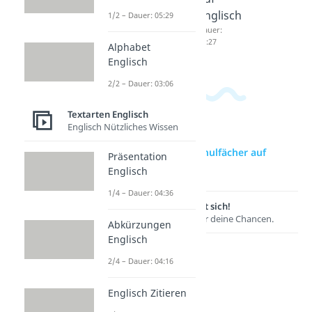
Englisch
Englisch
Englisch
1/2 – Dauer: 05:29
Dauer:
Dauer:
Dauer:
04:00
02:58
03:27
Alphabet
Englisch
2/2 – Dauer: 03:06
Textarten Englisch
Englisch Nützliches Wissen
zur Videoseite: Schulfächer auf
Präsentation
Englisch
Englisch
1/4 – Dauer: 04:36
Lernen lohnt sich!
Entdecke hier deine Chancen.
Abkürzungen
Englisch
2/4 – Dauer: 04:16
Englisch Zitieren