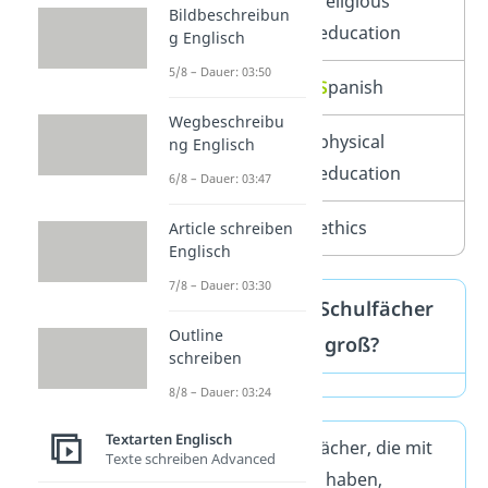
Religion
religious
Bildbeschreibun
education
g Englisch
5/8 – Dauer: 03:50
Spanisch
S
panish
Wegbeschreibu
Sport
physical
ng Englisch
education
6/8 – Dauer: 03:47
Ethik
ethics
Article schreiben
Englisch
7/8 – Dauer: 03:30
Schreibt man Schulfächer
Outline
im Englischen groß?
schreiben
8/8 – Dauer: 03:24
Textarten Englisch
Englische Schulfächer, die mit
Texte schreiben Advanced
Sprachen
zu tun haben,