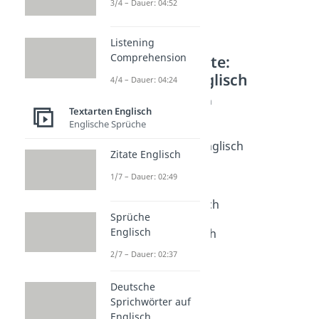
3/4 – Dauer: 04:52
Listening
Comprehension
Weitere Inhalte:
Textarten Englisch
4/4 – Dauer: 04:24
Grundlagen Englisch
Textarten Englisch
Farben Englisch
Englische Sprüche
Dauer: 03:05
Schulfächer auf Englisch
Zitate Englisch
Dauer: 03:24
Tiere auf Englisch
1/7 – Dauer: 02:49
Dauer: 04:00
Körperteile Englisch
Sprüche
Dauer: 02:58
Englisch
Wetter auf Englisch
Dauer: 03:27
2/7 – Dauer: 02:37
Deutsche
Sprichwörter auf
Englisch