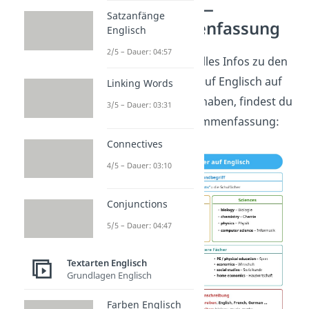
Englisch —
Satzanfänge
Zusammenfassung
Englisch
2/5 – Dauer: 04:57
Um nochmal alles Infos zu den
Schulfächern auf Englisch auf
Linking Words
einen Blick zu haben, findest du
3/5 – Dauer: 03:31
hier eine Zusammenfassung:
Connectives
4/5 – Dauer: 03:10
Conjunctions
5/5 – Dauer: 04:47
Textarten Englisch
Grundlagen Englisch
Farben Englisch