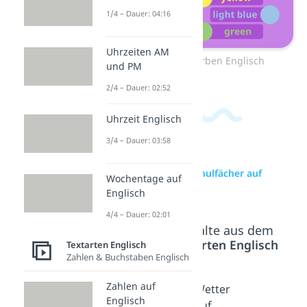
1/4 – Dauer: 04:16
Uhrzeiten AM
Zum Video: Farben Englisch
und PM
2/4 – Dauer: 02:52
Uhrzeit Englisch
3/4 – Dauer: 03:58
zur Videoseite: Schulfächer auf
Wochentage auf
Englisch
Englisch
4/4 – Dauer: 02:01
Beliebte Inhalte aus dem
Bereich
Textarten Englisch
Textarten Englisch
Zahlen & Buchstaben Englisch
Zahlen auf
Tiere
Körpert
Wetter
Englisch
auf
eile
auf