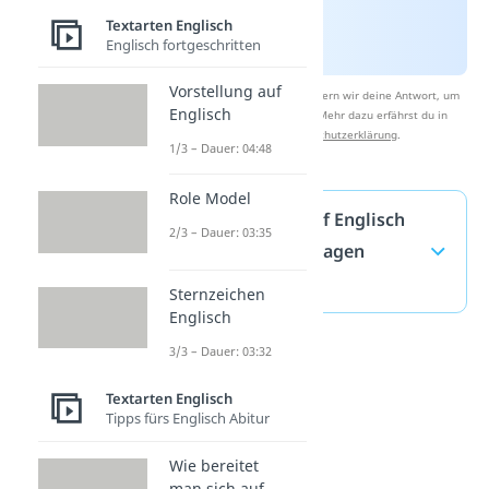
Textarten Englisch
Englisch fortgeschritten
Vorstellung auf
Nach Beantwortung speichern wir deine Antwort, um
Englisch
Studyflix zu verbessern. Mehr dazu erfährst du in
unserer
Datenschutzerklärung
.
1/3 – Dauer: 04:48
Role Model
Schulfächer auf Englisch
2/3 – Dauer: 03:35
— häufigste Fragen
(ausklappen)
Sternzeichen
Englisch
3/3 – Dauer: 03:32
Textarten Englisch
Tipps fürs Englisch Abitur
Wie bereitet
man sich auf