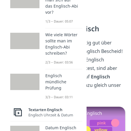
das Englisch-Abi
vor?
1/3 – Dauer: 05:07
Farben Englisch
Wie viele Wörter
sollte man im
Jetzt weißt du richtig gut über
Englisch-Abi
Schulfächer auf Englisch Bescheid!
schreiben?
Wenn du dich auf Englisch
2/3 – Dauer: 03:56
unterhalten möchtest, sind aber
Englisch
auch die
Farben
auf
Englisch
mündliche
wichtig. Sieh dir dazu gleich unser
Prüfung
Video
an!
3/3 – Dauer: 03:11
Textarten Englisch
Englisch Uhrzeit & Datum
Datum Englisch