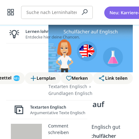
Suche
Neu: Karriere
Lernen lohnt sich!
Entdecke hier deine Chancen.
zettel
Lernplan
Merken
Link teilen
NEU
Textarten Englisch
Grundlagen Englisch
Schulfächer auf
Textarten Englisch
Englisch
Argumentative Texte Englisch
Comment
Damit du dich auf Englisch gut
schreiben
über das Thema
Schulfächer