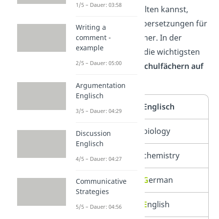
1/5 – Dauer: 03:58
(subjects)
unterhalten kannst,
brauchst du die Übersetzungen für
Writing a
die Unterrichtsfächer. In der
comment -
example
Tabelle findest du die wichtigsten
2/5 – Dauer: 05:00
Vokabeln zu den
Schulfächern auf
Englisch
:
Argumentation
Englisch
Deutsch
Englisch
3/5 – Dauer: 04:29
Biologie
biology
Discussion
Englisch
Chemie
chemistry
4/5 – Dauer: 04:27
Deutsch
G
erman
Communicative
Strategies
Englisch
E
nglish
5/5 – Dauer: 04:56