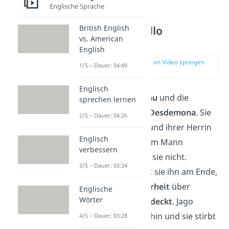
Englische Sprache
British English
Emilia – Othello
vs. American
Characters
English
zur Stelle im Video springen
1/5 – Dauer: 04:49
(04:58)
Englisch
Emilia ist
Jagos Frau
und die
sprechen lernen
Kammerzofe von Desdemona
. Sie
2/5 – Dauer: 04:26
ist
bodenständig
und ihrer Herrin
Englisch
treu ergeben. Ihrem Mann
verbessern
hingegen vertraut sie nicht.
3/5 – Dauer: 03:34
Deswegen betrügt sie ihn am Ende,
indem sie die
Wahrheit
über
Englische
Wörter
dessen Intrige
aufdeckt
. Jago
ersticht sie daraufhin und sie stirbt
4/5 – Dauer: 03:28