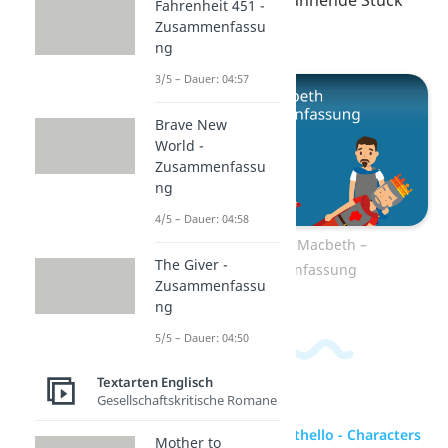
Fahrenheit 451 -
Zusammenfassu
Macbeth
.
ng
3/5 – Dauer: 04:57
Brave New
World -
Zusammenfassu
ng
4/5 – Dauer: 04:58
Zum Video: Macbeth –
The Giver -
Zusammenfassung
Zusammenfassu
ng
5/5 – Dauer: 04:50
Textarten Englisch
Gesellschaftskritische Romane
zur Videoseite: Othello - Characters
Mother to