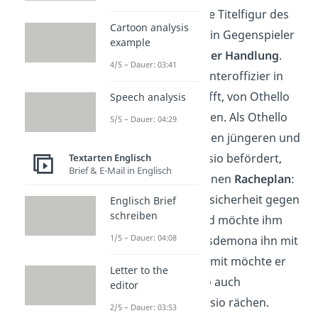
Obwohl Othello die Titelfigur des
Cartoon analysis
Stücks ist, steht sein Gegenspieler
example
Jago im
Zentrum der Handlung
.
4/5 – Dauer: 03:41
Jago ist Othellos
Unteroffizier in
der Armee und hofft, von Othello
Speech analysis
befördert
zu werden. Als Othello
5/5 – Dauer: 04:29
jedoch statt Jago den jüngeren und
unerfahrenen Cassio befördert,
Textarten Englisch
Brief & E-Mail in Englisch
schmiedet Jago seinen
Racheplan
:
Er will Othellos Unsicherheit gegen
Englisch Brief
schreiben
ihn verwenden und möchte ihm
1/5 – Dauer: 04:08
einreden, dass Desdemona ihn mit
Cassio betrügt. Damit möchte er
Letter to the
sich neben Othello auch
editor
gleichzeitig an Cassio rächen.
2/5 – Dauer: 03:53