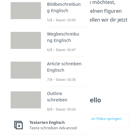
Englisch
schreiben möchtest,
Bildbeschreibun
g Englisch
solltest du die einzelnen Figuren
gut kennen. Die stellen wir dir jetzt
5/8 – Dauer: 03:50
vor.
Wegbeschreibu
ng Englisch
6/8 – Dauer: 03:47
Article schreiben
Englisch
7/8 – Dauer: 03:30
Outline
Othello – Othello
schreiben
Characters
8/8 – Dauer: 03:24
zur Stelle im Video springen
Textarten Englisch
(02:55)
Texte schreiben Advanced