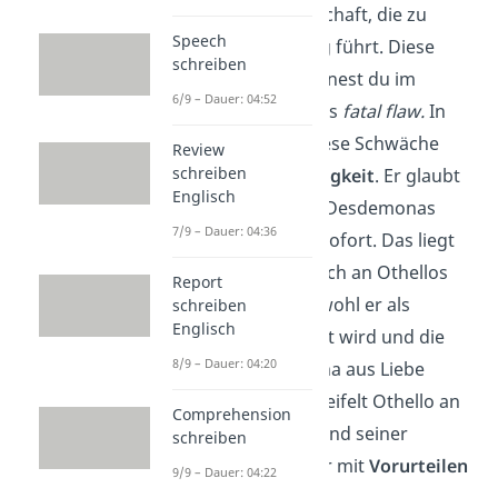
bestimmte Eigenschaft, die zu
Speech
seinem Untergang führt. Diese
schreiben
Schwäche
bezeichnest du im
6/9 – Dauer: 04:52
Englischen auch als
fatal flaw.
In
Othellos Fall ist diese Schwäche
Review
schreiben
seine
Leichtgläubigkeit
. Er glaubt
Englisch
Jagos Lügen über Desdemonas
7/9 – Dauer: 04:36
Untreue beinahe sofort. Das liegt
unter anderem auch an Othellos
Report
Unsicherheit
. Obwohl er als
schreiben
Englisch
Offizier respektiert wird und die
8/9 – Dauer: 04:20
schöne Desdemona aus Liebe
geheiratet hat, zweifelt Othello an
Comprehension
sich selbst. Aufgrund seiner
schreiben
Hautfarbe muss er mit
Vorurteilen
9/9 – Dauer: 04:22
kämpfen.