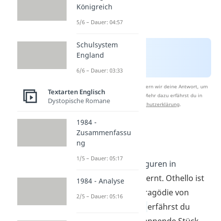
Königreich
5/6 – Dauer: 04:57
Schulsystem
England
6/6 – Dauer: 03:33
Nach Beantwortung speichern wir deine Antwort, um
Textarten Englisch
Studyflix zu verbessern. Mehr dazu erfährst du in
Dystopische Romane
unserer
Datenschutzerklärung
.
1984 -
Zusammenfassu
Macbeth
ng
1/5 – Dauer: 05:17
Jetzt hast du die Figuren in
Othello
kennengelernt. Othello ist
1984 - Analyse
nicht die einzige Tragödie von
2/5 – Dauer: 05:16
Shakespeare.
Hier
erfährst du
mehr über das spannende Stück