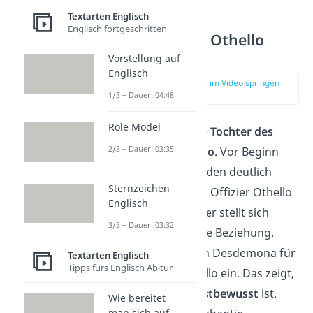
Textarten Englisch
Englisch fortgeschritten
Desdemona – Othello
Characters
Vorstellung auf
Englisch
zur Stelle im Video springen
(04:00)
1/3 – Dauer: 04:48
Role Model
Desdemona ist die
Tochter des
2/3 – Dauer: 03:35
Adeligen Brabantio
. Vor Beginn
des Stücks hat sie den deutlich
Sternzeichen
älteren Schwarzen Offizier Othello
Englisch
geheiratet. Ihr Vater stellt sich
3/3 – Dauer: 03:32
zunächst gegen die Beziehung.
Dennoch setzt sich Desdemona für
Textarten Englisch
Tipps fürs Englisch Abitur
ihre Liebe zu Othello ein. Das zeigt,
dass sie sehr
selbstbewusst
ist.
Wie bereitet
man sich auf