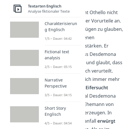
Textarten Englisch
Analyse fiktionaler Texte
Letztendlich kommt Othello nicht
gegen die Macht der Vorurteile an.
Charakterisierun
Er beginnt, Jagos Lügen zu glauben,
g Englisch
da diese seine eigenen
1/5 – Dauer: 04:42
Unsicherheiten bestärken. Er
Fictional text
zweifelt daran, dass Desdemona
analysis
ihn aufrichtig liebt und glaubt, dass
2/5 – Dauer: 05:15
auch sie ihn heimlich verurteilt.
Dabei steigert er sich immer mehr
Narrative
Perspective
in eine
wahnhafte Eifersucht
hinein. Nicht einmal Desdemona
3/5 – Dauer: 04:15
selbst kann ihren Ehemann von
Short Story
ihrer Unschuld überzeugen. In
Englisch
einem Eifersuchtsanfall
erwürgt
4/5 – Dauer: 04:54