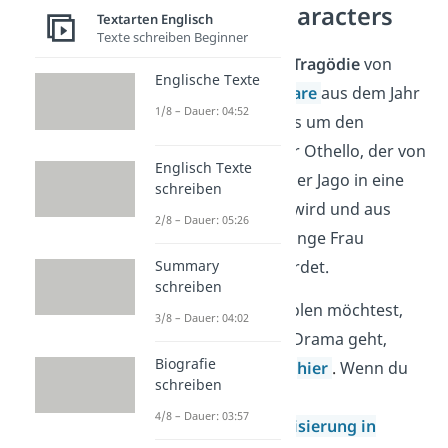
Othello – Characters
Textarten Englisch
Texte schreiben Beginner
„
Othello
“ ist eine
Tragödie
von
Englische Texte
William Shakespeare
aus dem Jahr
1/8 – Dauer: 04:52
1604
. Darin geht es um den
Schwarzen Offizier Othello, der von
Englisch Texte
seinem Unteroffizier Jago in eine
schreiben
Intrige verwickelt wird und aus
2/8 – Dauer: 05:26
Eifersucht
seine junge Frau
Summary
Desdemona ermordet.
schreiben
Wenn du wiederholen möchtest,
3/8 – Dauer: 04:02
worum es in dem Drama geht,
Biografie
dann klick einfach
hier
.
Wenn du
schreiben
eine gute
4/8 – Dauer: 03:57
Othello
Charakterisierung in