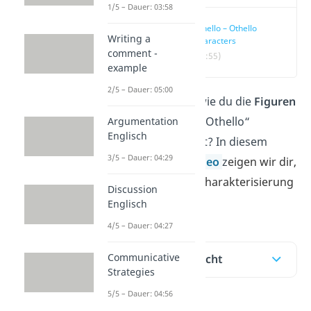
1/5 – Dauer: 03:58
Othello – Othello
Writing a
Characters
comment -
(02:55)
example
2/5 – Dauer: 05:00
Du willst wissen, wie du die
Figuren
aus der Tragödie „Othello“
Argumentation
Englisch
analysieren kannst? In diesem
3/5 – Dauer: 04:29
Beitrag und im
Video
z
eigen wir dir,
wie du eine gute Charakterisierung
Discussion
schreibst.
Englisch
4/5 – Dauer: 04:27
Communicative
Inhaltsübersicht
Strategies
5/5 – Dauer: 04:56