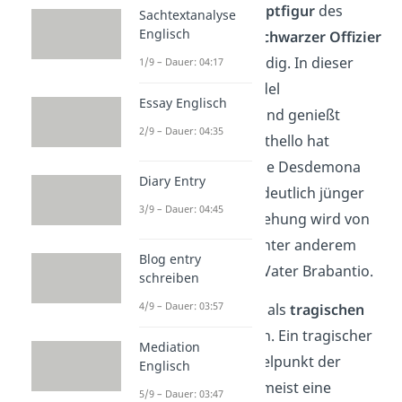
Othello ist die
Hauptfigur
des
Sachtextanalyse
Englisch
Stücks. Er ist ein
Schwarzer
Offizier
der Armee in Venedig. In dieser
1/9 – Dauer: 04:17
Rolle wird er als edel
Essay Englisch
wahrgenommen und genießt
2/9 – Dauer: 04:35
hohes Ansehen
. Othello hat
heimlich die adelige Desdemona
Diary Entry
geheiratet. Sie ist deutlich jünger
3/9 – Dauer: 04:45
als er und die Beziehung wird von
vielen verurteilt, unter anderem
Blog entry
von Desdemonas Vater Brabantio.
schreiben
4/9 – Dauer: 03:57
Du kannst Othello als
tragischen
Helden
bezeichnen. Ein tragischer
Mediation
Held steht im Mittelpunkt der
Englisch
Tragödie und hat meist eine
5/9 – Dauer: 03:47