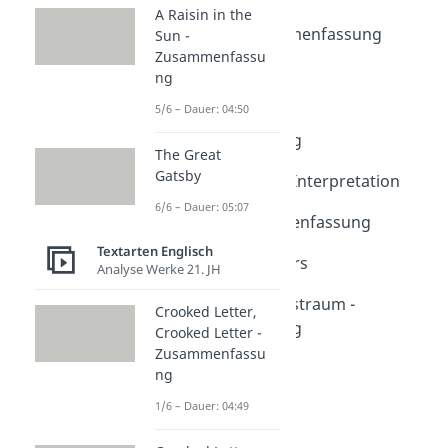
A Raisin in the
Dauer: 05:00
Macbeth - Zusammenfassung
Sun -
Dauer: 04:51
Zusammenfassu
Macbeth - Analyse
ng
Dauer: 04:57
5/6 – Dauer: 04:50
Romeo und Julia -
Zusammenfassung
The Great
Dauer: 04:35
Gatsby
Romeo und Julia - Interpretation
Dauer: 04:52
6/6 – Dauer: 05:07
Othello - Zusammenfassung
Dauer: 05:32
Textarten Englisch
Othello - Characters
Analyse Werke 21. JH
Dauer: 05:33
Ein Sommernachtstraum -
Crooked Letter,
Zusammenfassung
Crooked Letter -
Dauer: 05:11
Zusammenfassu
ng
1/6 – Dauer: 04:49