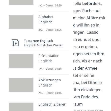
ist, wird er von Othello
befördert
.
1/2 – Dauer: 05:29
Dadurch zieht er Jagos Rache auf
Alphabet
sich. Jago hängt ihm eine Affäre mit
Englisch
Desdemona an und will ihn so in
2/2 – Dauer: 03:06
Schwierigkeiten bringen. Cassio
und Othelo sind befreundet und
Textarten Englisch
Englisch Nützliches Wissen
Cassio ist Othello treu ergeben.
Jagos Anschuldigungen setzen ihm
Präsentation
zu und er schämt sich. Als er nach
Englisch
einer Schlägerei aus der Armee
1/4 – Dauer: 04:36
entlassen wird, bittet er seine
Abkürzungen
Freundin Desdemona, bei Othello
Englisch
ein gutes Wort für ihn einzulegen.
2/4 – Dauer: 04:16
Nach Othellos Tod am Ende des
Stücks wird Cassio zum
Englisch Zitieren