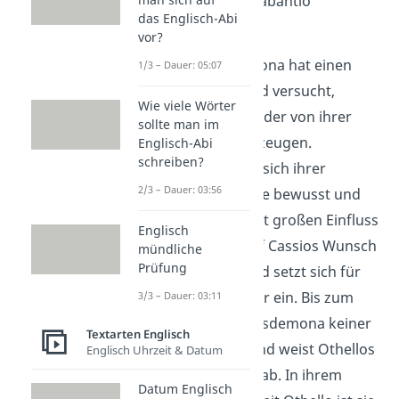
Deswegen gibt Brabantio
das Englisch-Abi
schließlich nach.
vor?
Die Figur Desdemona hat einen
1/3 – Dauer: 05:07
starken Willen
und versucht,
Wie viele Wörter
Othello immer wieder von ihrer
sollte man im
Unschuld zu überzeugen.
Englisch-Abi
schreiben?
Gleichzeitig ist sie sich ihrer
2/3 – Dauer: 03:56
Stellung als Adelige bewusst und
weiß, dass ihr Wort großen Einfluss
Englisch
hat. Sie spricht auf Cassios Wunsch
mündliche
Prüfung
hin mit Othello und setzt sich für
den jungen Offizier ein. Bis zum
3/3 – Dauer: 03:11
Schluss ist sich Desdemona keiner
Textarten Englisch
Schuld bewusst und weist Othellos
Englisch Uhrzeit & Datum
Anschuldigungen ab. In ihrem
Datum Englisch