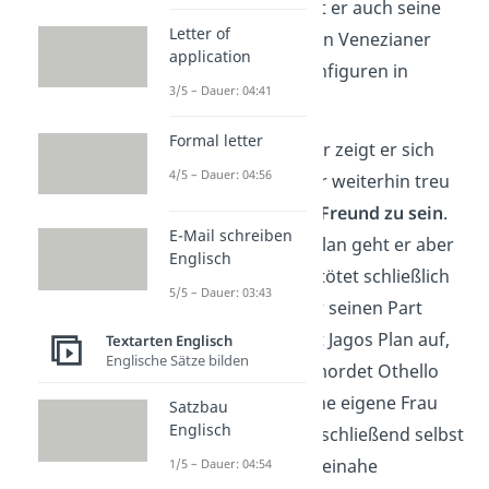
Außerdem benutzt er auch seine
Letter of
Frau Emilia und den Venezianer
application
Rodrigo als Schachfiguren in
3/5 – Dauer: 04:41
seinem Plan.
Formal letter
Die ganze Zeit über zeigt er sich
4/5 – Dauer: 04:56
Othello gegenüber weiterhin treu
und
gibt
vor, sein Freund zu sein
.
E-Mail schreiben
Für seinen Racheplan geht er aber
Englisch
über Leichen und tötet schließlich
5/5 – Dauer: 03:43
Rodrigo, als dieser seinen Part
erfüllt hat. So geht Jagos Plan auf,
Textarten Englisch
Englische Sätze bilden
denn am Ende ermordet Othello
aus Eifersucht seine eigene Frau
Satzbau
Englisch
und bringt sich anschließend selbst
um. Jago kommt beinahe
1/5 – Dauer: 04:54