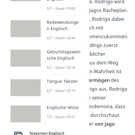
und heiratet
Othelo
. Rodrigo wird
3/7 – Dauer: 03:03
daraufhin Teil von Jagos Racheplan.
Denn Jago gibt vor, Rodrigo dabei
Redewendunge
zu helfen, doch noch mit
n Englisch
Desdemona zusammenzukommen.
4/7 – Dauer: 03:44
Dafür müsste allerdings zuerst
Geburtstagswün
Desdemonas angeblicher
sche Englisch
Liebhaber Cassio aus dem Weg
5/7 – Dauer: 03:18
geräumt werden. In Wahrheit ist
Jago nur auf das
Vermögen
des
Tongue Twister
gutgläubigen Rodrigo aus. Rodrigo
6/7 – Dauer: 03:19
ist so verzweifelt in seiner
Sehnsucht nach Desdemona, dass
Englische Witze
er Jagos Plan nicht durchschaut.
7/7 – Dauer: 02:57
Letztendlich wird er
von Jago
getötet
.
Textarten Englisch