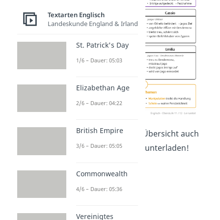
Textarten Englisch
Landeskunde England & Irland
St. Patrick's Day
1/6 – Dauer: 05:03
Elizabethan Age
2/6 – Dauer: 04:22
British Empire
Du kannst dir die Übersicht auch
3/6 – Dauer: 05:05
hier
kostenlos
herunterladen
!
Commonwealth
4/6 – Dauer: 05:36
Vereinigtes