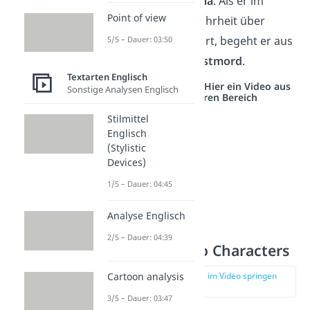
Othello
Desdemona
. Als er im
Point of view
Nachhinein die Wahrheit über
Jagos Intrige erfährt, begeht er aus
5/5 – Dauer: 03:50
Verzweiflung
Selbstmord
.
Textarten Englisch
Studyflix vernetzt: Hier ein Video aus
Sonstige Analysen Englisch
einem anderen Bereich
Stilmittel
Englisch
(Stylistic
Devices)
1/5 – Dauer: 04:45
Analyse Englisch
2/5 – Dauer: 04:39
Jago – Othello Characters
Cartoon analysis
zur Stelle im Video springen
(03:25)
3/5 – Dauer: 03:47