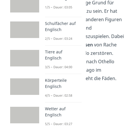
das nicht der einzige Grund für
1/5 – Dauer: 03:05
seine Handlungen zu sein. Er hat
Freude daran
, die anderen Figuren
Schulfächer auf
zu manipulieren
und
Englisch
gegeneinander auszuspielen. Dabei
2/5 – Dauer: 03:24
wirkt er wie
besessen
von Rache
Tiere auf
und möchte Othello zerstören.
Englisch
Obwohl das Stück nach Othello
3/5 – Dauer: 04:00
benannt ist, steht Jago im
Mittelpunkt und zieht die Fäden.
Körperteile
Englisch
4/5 – Dauer: 02:58
Wetter auf
Englisch
5/5 – Dauer: 03:27