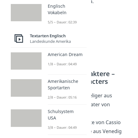
neben Desdemona.
Englisch
Vokabeln
5/5 – Dauer: 02:39
Textarten Englisch
Landeskunde Amerika
American Dream
1/8 – Dauer: 04:49
Weitere Charaktere –
Othello Characters
Amerikanische
Sportarten
Brabantio:
Adeliger aus
2/8 – Dauer: 05:16
Venedig und Vater von
Schulsystem
Desdemona
USA
Bianca:
Geliebte von Cassio
3/8 – Dauer: 04:49
Lodovico:
Bote aus Venedig