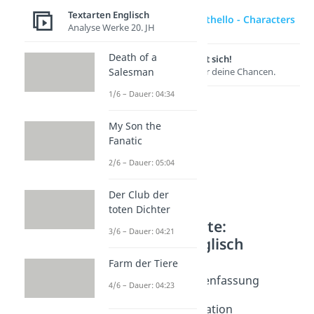
Textarten Englisch
zur Videoseite: Othello - Characters
Analyse Werke 20. JH
Death of a
Lernen lohnt sich!
Entdecke hier deine Chancen.
Salesman
1/6 – Dauer: 04:34
My Son the
Fanatic
2/6 – Dauer: 05:04
Der Club der
toten Dichter
Weitere Inhalte:
3/6 – Dauer: 04:21
Textarten Englisch
Farm der Tiere
Shakespeares Werke
Hamlet - Zusammenfassung
4/6 – Dauer: 04:23
Dauer: 05:19
Hamlet - Interpretation