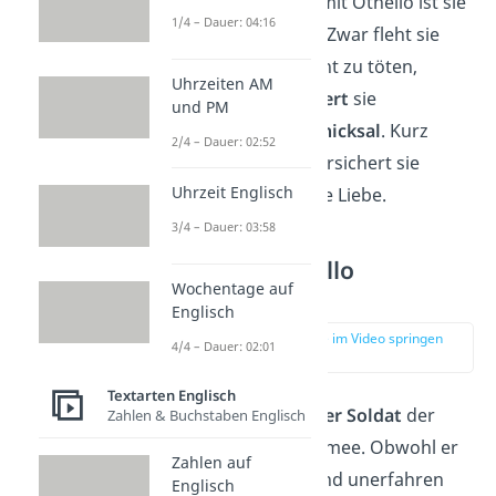
letzten Gespräch mit Othello ist sie
1/4 – Dauer: 04:16
aber ziemlich still. Zwar fleht sie
Othello an, sie nicht zu töten,
Uhrzeiten AM
allerdings
akzeptiert
sie
und PM
letztendlich ihr
Schicksal
. Kurz
2/4 – Dauer: 02:52
bevor sie stirbt, versichert sie
Uhrzeit Englisch
Othello erneut ihre Liebe.
3/4 – Dauer: 03:58
Cassio – Othello
Wochentage auf
Characters
Englisch
zur Stelle im Video springen
4/4 – Dauer: 02:01
(04:26)
Textarten Englisch
Cassio ist ein
junger Soldat
der
Zahlen & Buchstaben Englisch
venezianischen Armee. Obwohl er
Zahlen auf
noch recht jung und unerfahren
Englisch