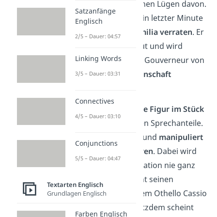
ungestraft mit seinen Lügen davon.
Satzanfänge
Allerdings wird er in letzter Minute
Englisch
von
seiner Frau
Emilia verraten
. Er
2/5 – Dauer: 04:57
ersticht sie aus Wut und wird
Linking Words
anschließend vom Gouverneur von
Zypern in
Gefangenschaft
3/5 – Dauer: 03:31
genommen.
Connectives
Jago ist die
aktivste Figur im Stück
4/5 – Dauer: 03:10
und hat die meisten Sprechanteile.
Er ist berechnend und
manipuliert
Conjunctions
alle anderen Figuren
. Dabei wird
5/5 – Dauer: 04:47
Jagos wahre Motivation nie ganz
deutlich. Er beginnt seinen
Textarten Englisch
Racheplan, nachdem Othello Cassio
Grundlagen Englisch
befördert hat. Trotzdem scheint
Farben Englisch