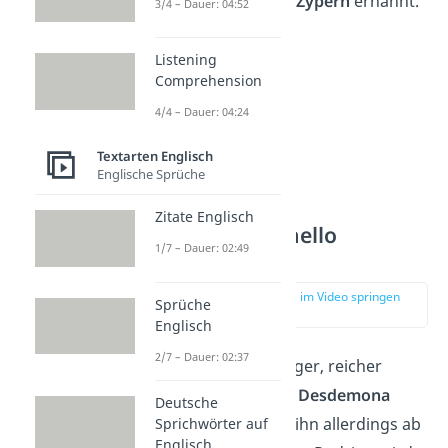
Befehlshaber von Zypern
ernannt.
3/4 – Dauer: 04:52
Listening
Comprehension
4/4 – Dauer: 04:24
Textarten Englisch
Englische Sprüche
Zitate Englisch
Rodrigo – Othello
1/7 – Dauer: 02:49
Characters
zur Stelle im Video springen
Sprüche
(04:43)
Englisch
2/7 – Dauer: 02:37
Rodrigo ist ein junger, reicher
Venezianer und
in Desdemona
Deutsche
verliebt
. Sie weist ihn allerdings ab
Sprichwörter auf
Englisch