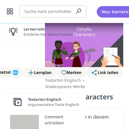
Suche
Neu: Karriere
Lernen lohnt sich!
Entdecke hier deine Chancen.
zettel
Lernplan
Merken
Link teilen
NEU
Textarten Englisch
Shakespeares Werke
Othello – Characters
Textarten Englisch
Argumentative Texte Englisch
Wichtige Inhalte in diesem
Comment
schreiben
Video