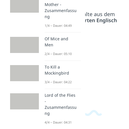
Mother -
Zusammenfassu
Beliebte Inhalte aus dem
ng
Bereich
Textarten Englisch
1/4 – Dauer: 04:49
Ein
Of Mice and
Men
Somme
rnachts
2/4 – Dauer: 05:10
traum -
Zusam
To Kill a
menfas
Mockingbird
sung
3/4 – Dauer: 04:22
Dauer:
05:11
Lord of the Flies
-
Zusammenfassu
ng
4/4 – Dauer: 04:31