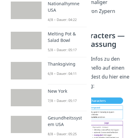
Montano:
ehemaliger
Nationalhymne
USA
Befehlshaber von Zypern
4/8 – Dauer: 04:22
Othello Characters
—
Melting Pot &
Salad Bowl
Zusammenfassung
5/8 – Dauer: 05:17
Um nochmal alles Infos zu den
Thanksgiving
Charakteren in Othello
auf einen
6/8 – Dauer: 04:11
Blick zu haben, findest du hier eine
Zusammenfassung:
New York
7/8 – Dauer: 05:17
Gesundheitssyst
em USA
8/8 – Dauer: 05:25