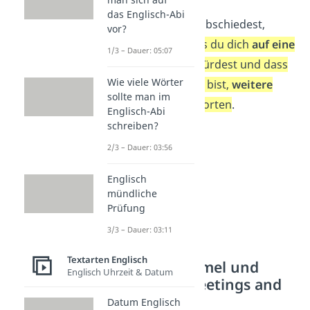
das Englisch-Abi
Bevor du dich verabschiedest,
vor?
merkst du an,
dass du dich
auf eine
1/3 – Dauer: 05:07
Antwort freuen
würdest und dass
Wie viele Wörter
du jederzeit bereit bist,
weitere
sollte man im
Fragen
zu beantworten
.
Englisch-Abi
schreiben?
2/3 – Dauer: 03:56
Englisch
mündliche
Prüfung
3/3 – Dauer: 03:11
Textarten Englisch
Abschiedsformel und
Englisch Uhrzeit & Datum
Anlagen – greetings and
enclosures
Datum Englisch