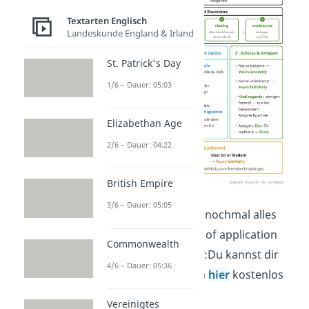
Textarten Englisch
Landeskunde England & Irland
St. Patrick's Day
1/6 – Dauer: 05:03
Elizabethan Age
2/6 – Dauer: 04:22
British Empire
3/6 – Dauer: 05:05
Hier haben wir dir nochmal alles
zum Thema Letter of application
Commonwealth
zusammengefasst:
Du kannst dir
4/6 – Dauer: 05:36
die Übersicht auch
hier
kostenlos
herunterladen!
Vereinigtes