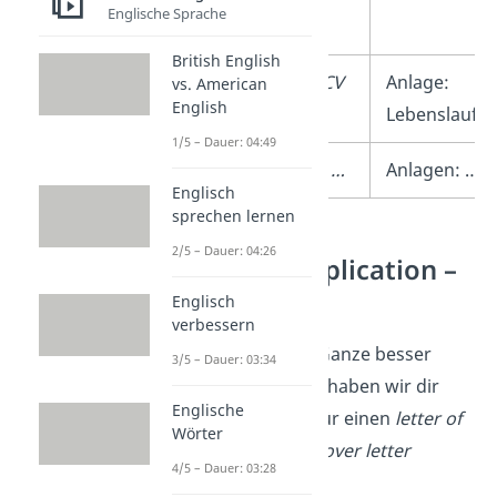
Englische Sprache
Anlage
British English
nein
Enc: CV
Anlage:
vs. American
English
Lebenslauf
1/5 – Dauer: 04:49
ja
Encs: …
Anlagen: …
Englisch
sprechen lernen
2/5 – Dauer: 04:26
Letter of application –
example
Englisch
verbessern
Damit du dir das Ganze besser
3/5 – Dauer: 03:34
vorstellen kannst, haben wir dir
Englische
hier ein
Beispiel
für einen
letter of
Wörter
application
bzw.
cover letter
4/5 – Dauer: 03:28
erstellt: