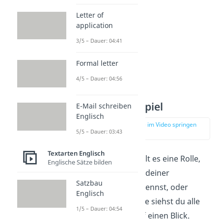
Letter of
application
3/5 – Dauer: 04:41
Formal letter
4/5 – Dauer: 04:56
Anrede – Beispiel
E-Mail schreiben
Englisch
zur Stelle im Video springen
5/5 – Dauer: 03:43
(01:42)
Textarten Englisch
In der
Anrede
spielt es eine Rolle,
Englische Sätze bilden
ob du den Namen deiner
Satzbau
Ansprechperson
kennst, oder
Englisch
nicht. In der Tabelle siehst du alle
1/5 – Dauer: 04:54
Anredeformen auf einen Blick.