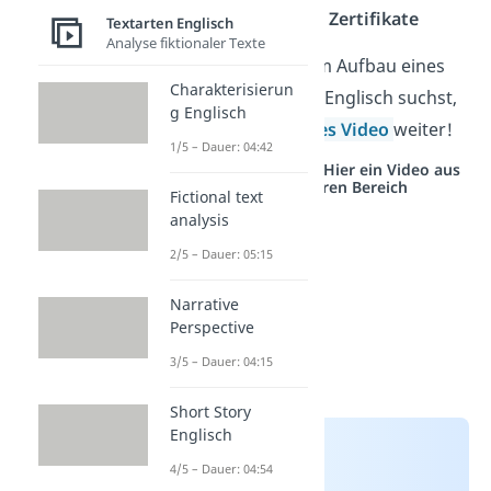
Zeugnisse
und
Zertifikate
Textarten Englisch
Analyse fiktionaler Texte
Wenn du nach dem Aufbau eines
Charakterisierun
formalen Briefs in Englisch suchst,
g Englisch
dann hilft dir
dieses Video
weiter!
1/5 – Dauer: 04:42
Studyflix vernetzt: Hier ein Video aus
einem anderen Bereich
Fictional text
analysis
2/5 – Dauer: 05:15
Narrative
Perspective
3/5 – Dauer: 04:15
Short Story
Englisch
4/5 – Dauer: 04:54