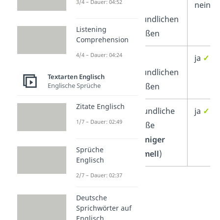
3/4 – Dauer: 04:52
Yours
Mit
nein
✗
faithfully
freundlichen
Listening
Grüßen
Comprehension
4/4 – Dauer: 04:24
Yours
Mit
ja
✓
sincerely
freundlichen
Textarten Englisch
Englische Sprüche
Grüßen
Zitate Englisch
Kind
Freundliche
ja
✓
1/7 – Dauer: 02:49
regards
Grüße
(
weniger
Sprüche
formell
)
Englisch
2/7 – Dauer: 02:37
Deutsche
Sprichwörter auf
Englisch