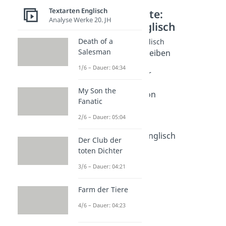
Textarten Englisch
Weitere Inhalte:
Analyse Werke 20. JH
Textarten Englisch
Death of a
Brief & E-Mail in Englisch
Salesman
Englisch Brief schreiben
Dauer: 04:08
1/6 – Dauer: 04:34
Letter to the editor
Dauer: 03:53
My Son the
Letter of application
Fanatic
Dauer: 04:41
Formal letter
2/6 – Dauer: 05:04
Dauer: 04:56
E-Mail schreiben Englisch
Der Club der
Dauer: 03:43
toten Dichter
3/6 – Dauer: 04:21
Farm der Tiere
4/6 – Dauer: 04:23