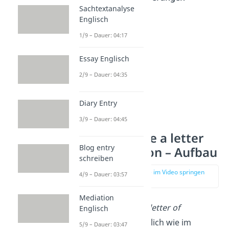
Sachtextanalyse
eingehst.
Englisch
1/9 – Dauer: 04:17
Essay Englisch
2/9 – Dauer: 04:35
Diary Entry
3/9 – Dauer: 04:45
How to write a letter
Blog entry
of application – Aufbau
schreiben
zur Stelle im Video springen
4/9 – Dauer: 03:57
(00:51)
Mediation
Der
Aufbau
eines
letter of
Englisch
application
ist ähnlich wie im
5/9 – Dauer: 03:47