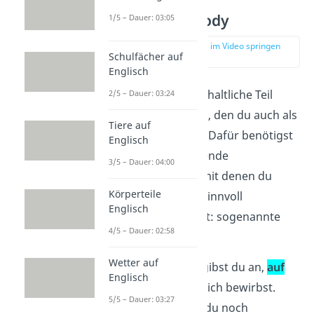
Hauptteil – body
1/5 – Dauer: 03:05
zur Stelle im Video springen
Schulfächer auf
(02:25)
Englisch
Jetzt kommt der inhaltliche Teil
2/5 – Dauer: 03:24
deiner Bewerbung, den du auch als
Tiere auf
body
bezeichnest. Dafür benötigst
Englisch
du zunächst passende
3/5 – Dauer: 04:00
Formulierungen, mit denen du
Körperteile
deine Sätze auch sinnvoll
Englisch
verknüpfen kannst: sogenannte
4/5 – Dauer: 02:58
linking words
.
Wetter auf
Im ersten Absatz gibst du an,
auf
Englisch
welche Stelle
du dich bewirbst.
5/5 – Dauer: 03:27
Zusätzlich kannst du noch