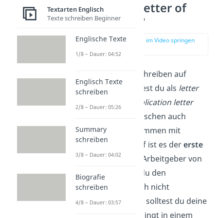
Was ist ein letter of
Textarten Englisch
Texte schreiben Beginner
application?
Englische Texte
zur Stelle im Video springen
(00:13)
1/8 – Dauer: 04:52
Ein Bewerbungsschreiben auf
Englisch Texte
Englisch bezeichnest du als
letter
schreiben
of application, application letter
2/8 – Dauer: 05:26
oder im Amerikanischen auch
Summary
cover letter
.
Zusammen mit
schreiben
deinem Lebenslauf ist es der
erste
3/8 – Dauer: 04:02
Eindruck
, den ein Arbeitgeber von
dir bekommt. Da du den
Biografie
Arbeitgeber ja noch
nicht
schreiben
persönlich kennst, solltest du deine
4/8 – Dauer: 03:57
Bewerbung unbedingt in einem