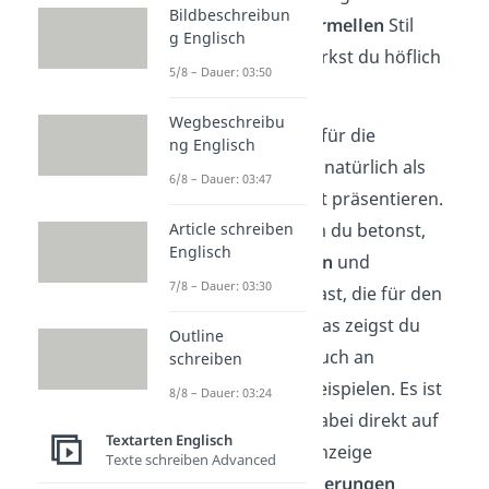
Bildbeschreibun
sachlichen
und
formellen
Stil
g Englisch
schreiben — so wirkst du höflich
5/8 – Dauer: 03:50
und professionell.
Wegbeschreibu
Du möchtest dich für die
ng Englisch
angebotene Stelle natürlich als
6/8 – Dauer: 03:47
perfekter Kandidat präsentieren.
Article schreiben
Das tust du, indem du betonst,
Englisch
welche
Fähigkeiten
und
7/8 – Dauer: 03:30
Erfahrungen
du hast, die für den
Job wichtig sind. Das zeigst du
Outline
dann am besten auch an
schreiben
überzeugenden Beispielen. Es ist
8/8 – Dauer: 03:24
wichtig, dass du dabei direkt auf
Textarten Englisch
die in der Stellenanzeige
Texte schreiben Advanced
genannten
Anforderungen