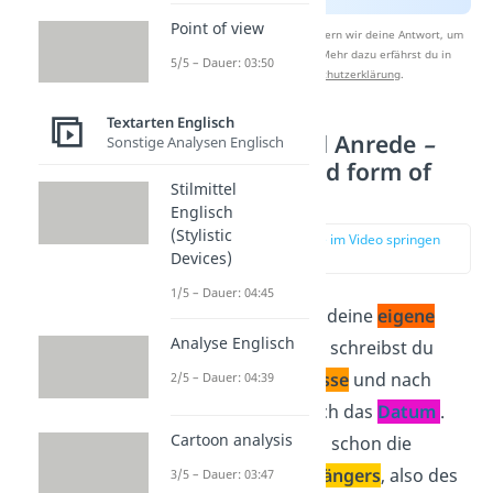
Point of view
Nach Beantwortung speichern wir deine Antwort, um
Studyflix zu verbessern. Mehr dazu erfährst du in
5/5 – Dauer: 03:50
unserer
Datenschutzerklärung
.
Textarten Englisch
Briefkopf und Anrede
–
Sonstige Analysen Englisch
letterhead and form of
Stilmittel
address
Englisch
(Stylistic
zur Stelle im Video springen
(01:06)
Devices)
1/5 – Dauer: 04:45
Oben rechts steht deine
eigene
Analyse Englisch
Adresse
. Darunter schreibst du
deine
E-Mail-Adresse
und nach
2/5 – Dauer: 04:39
einer Leerzeile noch das
Datum
.
Cartoon analysis
Dann kommt auch schon die
Adresse des Empfängers
, also des
3/5 – Dauer: 03:47