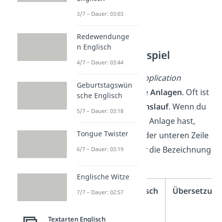
3/7 – Dauer: 03:03
Redewendunge
n Englisch
Anlagen – Beispiel
4/7 – Dauer: 03:44
Am Ende deines
application
Geburtstagswün
letter
stehen deine
Anlagen
. Oft ist
sche Englisch
das nur dein
Lebenslauf
. Wenn du
5/7 – Dauer: 03:18
aber mehr als eine Anlage hast,
Tongue Twister
verwendest du in der unteren Zeile
deines
cover letter
die Bezeichnung
6/7 – Dauer: 03:19
Encs
.
Englische Witze
Mehr
Englisch
Übersetzun
7/7 – Dauer: 02:57
als
eine
Textarten Englisch