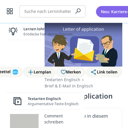
Suche
Neu: Karriere
Lernen lohnt sich!
Entdecke hier deine Chancen.
zettel
Lernplan
Merken
Link teilen
NEU
Textarten Englisch
Brief & E-Mail in Englisch
Letter of application
Textarten Englisch
Argumentative Texte Englisch
Wichtige Inhalte in diesem
Comment
schreiben
Video