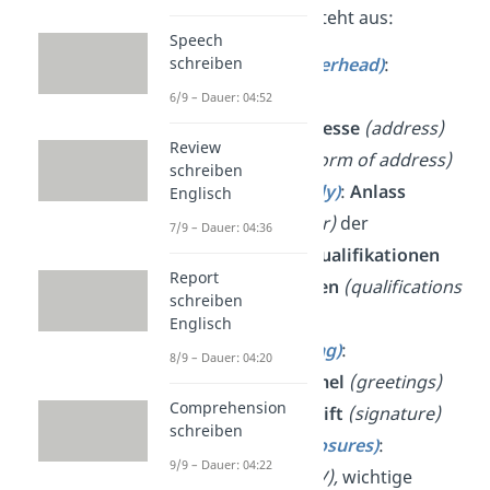
Deutschen. Er besteht aus:
Speech
Briefkopf
(letterhead)
:
schreiben
Absender-
und
6/9 – Dauer: 04:52
Empfängeradresse
(address)
Review
und
Anrede
(form of address)
schreiben
Hauptteil
(body)
:
Anlass
Englisch
(subject matter)
der
7/9 – Dauer: 04:36
Bewerbung,
Qualifikationen
Report
und
Fähigkeiten
(qualifications
schreiben
and skills)
Englisch
Schluss
(closing)
:
8/9 – Dauer: 04:20
Abschiedsformel
(greetings)
Comprehension
und
Unterschrift
(signature)
schreiben
Anlagen
(enclosures)
:
9/9 – Dauer: 04:22
Lebenslauf
(CV),
wichtige