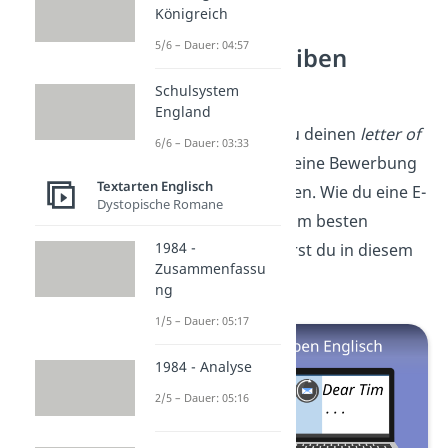
Königreich
5/6 – Dauer: 04:57
E-Mail schreiben
Englisch
Schulsystem
England
Meistens musst du deinen
letter of
6/6 – Dauer: 03:33
application
bzw. deine Bewerbung
Textarten Englisch
per Mail verschicken. Wie du eine E-
Dystopische Romane
Mail auf Englisch am besten
1984 -
formulierst, erfährst du in diesem
Zusammenfassu
Video
.
ng
1/5 – Dauer: 05:17
1984 - Analyse
2/5 – Dauer: 05:16