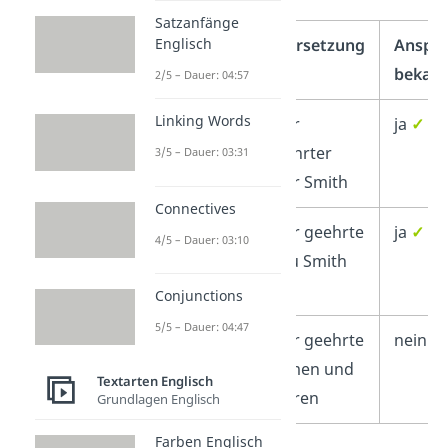
Satzanfänge
Englisch
Englisch
Übersetzung
Anspr
bekan
2/5 – Dauer: 04:57
Linking Words
Dear Mr
Sehr
ja
✓
Smith
geehrter
3/5 – Dauer: 03:31
Herr Smith
Connectives
Dear
Sehr geehrte
ja
✓
4/5 – Dauer: 03:10
Mrs
Frau Smith
Smith
Conjunctions
5/5 – Dauer: 04:47
Dear Sir
Sehr geehrte
nein
✗
or
Damen und
Textarten Englisch
Madam
Herren
Grundlagen Englisch
Farben Englisch