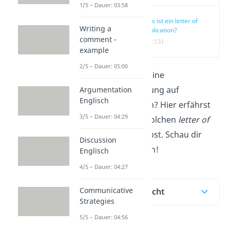
1/5 – Dauer: 03:58
Was ist ein letter of
Writing a
application?
comment -
(00:13)
example
2/5 – Dauer: 05:00
Du willst dich für eine
Stellenausschreibung auf
Argumentation
Englisch
Englisch
bewerben? Hier erfährst
3/5 – Dauer: 04:29
du, wie du einen solchen
letter of
application
schreibst. Schau dir
Discussion
direkt das
Video
an!
Englisch
4/5 – Dauer: 04:27
Communicative
Inhaltsübersicht
Strategies
5/5 – Dauer: 04:56