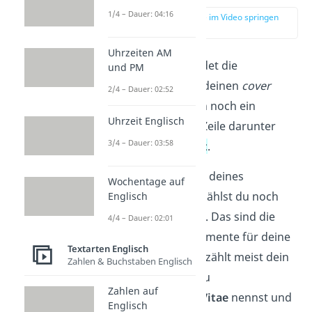
1/4 – Dauer: 04:16
zur Stelle im Video springen
(03:40)
Uhrzeiten AM
Anschließend rundet die
und PM
Abschiedsformel
deinen
cover
2/4 – Dauer: 02:52
letter
ab. Es folgen noch ein
Uhrzeit Englisch
Komma
und eine Zeile darunter
3/4 – Dauer: 03:58
deine
Unterschrift
.
In der letzten Zeile deines
Wochentage auf
application letter
zählst du noch
Englisch
deine
Anlagen
auf. Das sind die
4/4 – Dauer: 02:01
zusätzlichen Dokumente für deine
Textarten Englisch
Bewerbung. Dazu zählt meist dein
Zahlen & Buchstaben Englisch
Lebenslauf
, den du
Zahlen auf
auch
Curriculum Vitae
nennst und
Englisch