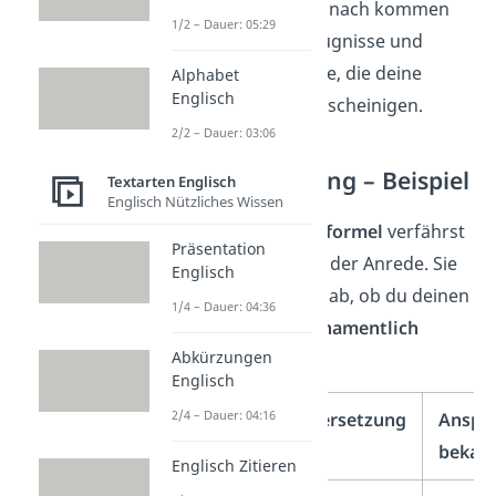
mit
CV
abkürzt. Danach kommen
1/2 – Dauer: 05:29
eventuell noch Zeugnisse und
andere Dokumente, die deine
Alphabet
Englisch
Qualifikationen bescheinigen.
2/2 – Dauer: 03:06
Verabschiedung – Beispiel
Textarten Englisch
Englisch Nützliches Wissen
Mit der
Abschiedsformel
verfährst
Präsentation
du ähnlich wie mit der Anrede. Sie
Englisch
hängt auch davon ab, ob du deinen
1/4 – Dauer: 04:36
Ansprechpartner
namentlich
Abkürzungen
kennst oder nicht.
Englisch
2/4 – Dauer: 04:16
Englisch
Übersetzung
Anspr
bekan
Englisch Zitieren