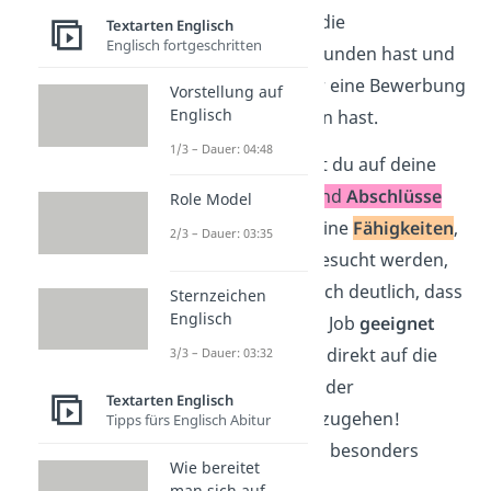
erwähnen,
wo
du die
Textarten Englisch
Englisch fortgeschritten
Stellenanzeige gefunden hast und
warum
du dich für eine Bewerbung
Vorstellung auf
Englisch
darauf entschieden hast.
1/3 – Dauer: 04:48
Als Nächstes gehst du auf deine
Qualifikationen
und
Abschlüsse
Role Model
ein. Du betonst deine
Fähigkeiten
,
2/3 – Dauer: 03:35
die für die Stelle gesucht werden,
und machst dadurch deutlich, dass
Sternzeichen
Englisch
du perfekt für den Job
geeignet
bist. Vergiss nicht, direkt auf die
3/3 – Dauer: 03:32
Anforderungen
in der
Textarten Englisch
Stellenanzeige einzugehen!
Tipps fürs Englisch Abitur
Dadurch wirkst du besonders
Wie bereitet
überzeugend
.
man sich auf