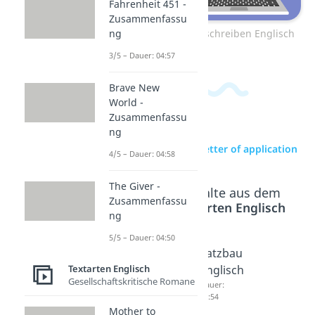
Fahrenheit 451 -
Zusammenfassu
Zum Video: E-Mail schreiben Englisch
ng
3/5 – Dauer: 04:57
Brave New
World -
Zusammenfassu
ng
zur Videoseite: Letter of application
4/5 – Dauer: 04:58
The Giver -
Beliebte Inhalte aus dem
Zusammenfassu
Bereich
Textarten Englisch
ng
5/5 – Dauer: 04:50
Formal
E-Mail
Satzbau
Textarten Englisch
letter
schreib
Englisch
Gesellschaftskritische Romane
Dauer:
en
Dauer:
04:56
04:54
Englisch
Mother to