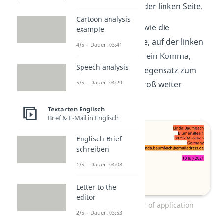
Arbeitgebers, auf der linken Seite.
Cartoon analysis
Die
Anrede
steht, wie die
example
Empfängeradresse, auf der linken
4/5 – Dauer: 03:41
Seite. Darauf folgt ein Komma,
Speech analysis
nach dem du im Gegensatz zum
5/5 – Dauer: 04:29
Deutschen aber groß weiter
schreibst.
Textarten Englisch
Brief & E-Mail in Englisch
Englisch Brief
schreiben
1/5 – Dauer: 04:08
Letter to the
editor
Briefkopf: Letter of application
2/5 – Dauer: 03:53