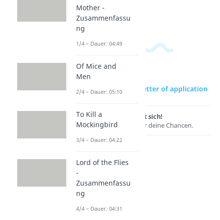
Dauer:
Mother -
03:43
Zusammenfassu
ng
1/4 – Dauer: 04:49
Of Mice and
Men
zur Videoseite: Letter of application
2/4 – Dauer: 05:10
To Kill a
Lernen lohnt sich!
Mockingbird
Entdecke hier deine Chancen.
3/4 – Dauer: 04:22
Lord of the Flies
-
Zusammenfassu
ng
4/4 – Dauer: 04:31