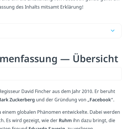
ssung des Inhalts mitsamt Erklärung!
mmenfassung — Übersicht
 Regisseur David Fincher aus dem Jahr 2010. Er beruht
ark
Zuckerberg
und der Gründung von „
Facebook
“.
e zu einem globalen Phänomen entwickelte. Dabei werden
h. Es wird gezeigt, wie der
Ruhm
ihn dazu bringt, die
esten Freund
Eduardo Saverin
, zu verlieren.