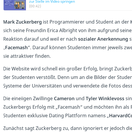
zur Stelle im Video springen
(00:42)
Mark Zuckerberg
ist Programmierer und Student an der
sich seine Freundin Erica Albright von ihm aufgrund seine
Reaktion darauf und weil er nach
sozialer Anerkennung
s
„
Facemash
“. Darauf können Studenten immer jeweils zw
sie attraktiver finden.
Die Website wird schnell ein großer Erfolg, bringt Zucker
der Studenten verstößt. Denn um an die Bilder der Stud
Systeme der Universitäten und verwendete die Fotos des
Die eineiigen Zwillinge
Cameron
und
Tyler Winklevoss
sin
Zuckerbergs Erfolg mit „Facemash“ und möchten ihn als P
Studenten exklusive Dating Plattform namens „
HarvardC
Zunächst sagt Zuckerberg zu, dann ignoriert er jedoch die