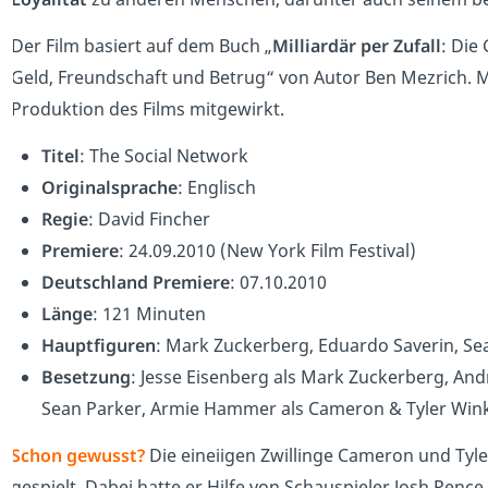
Der Film basiert auf dem Buch „
Milliardär per Zufall
: Die
Geld, Freundschaft und Betrug“ von Autor Ben Mezrich. M
Produktion des Films mitgewirkt.
Titel
: The Social Network
Originalsprache
: Englisch
Regie
: David Fincher
Premiere
: 24.09.2010 (New York Film Festival)
Deutschland
Premiere
: 07.10.2010
Länge
: 121 Minuten
Hauptfiguren
: Mark Zuckerberg, Eduardo Saverin, Se
Besetzung
: Jesse Eisenberg als Mark Zuckerberg, Andr
Sean Parker, Armie Hammer als Cameron & Tyler Win
Schon gewusst?
Die eineiigen Zwillinge Cameron und Ty
gespielt. Dabei hatte er Hilfe von Schauspieler Josh Pen