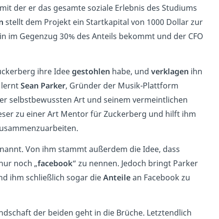
 mit der er das gesamte soziale Erlebnis des Studiums
n
stellt dem Projekt ein Startkapital von 1000 Dollar zur
erin im Gegenzug 30% des Anteils bekommt und der CFO
uckerberg ihre Idee
gestohlen
habe, und
verklagen
ihn
lernt
Sean Parker
, Gründer der Musik-Plattform
ner selbstbewussten Art und seinem vermeintlichen
eser zu einer Art Mentor für Zuckerberg und hilft ihm
 zusammenzuarbeiten.
nannt. Von ihm stammt außerdem die Idee, dass
nur noch „
facebook
“ zu nennen. Jedoch bringt Parker
nd ihm schließlich sogar die
Anteile
an Facebook zu
dschaft der beiden geht in die Brüche. Letztendlich