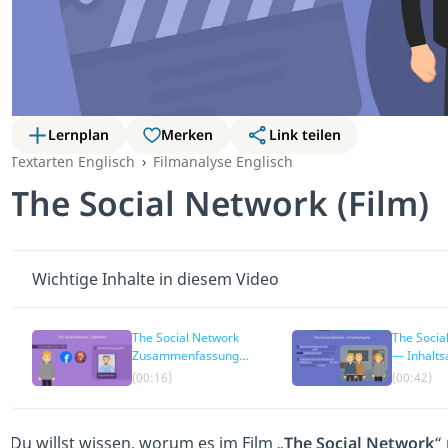
Lernplan
Merken
Link teilen
Textarten Englisch
Filmanalyse Englisch
The Social Network (Film)
Wichtige Inhalte in diesem Video
The Social Network
The Socia
Zusammenfassung
— Inhalt
— Übersicht
(00:16)
(00:42)
Du willst wissen, worum es im Film „
The Social Network
“