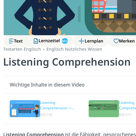
Lernzettel
Text
Lernplan
Merken
NEU
Textarten Englisch
Englisch Nützliches Wissen
Listening Comprehension
Wichtige Inhalte in diesem Video
Listening
Listening
Comprehension —
Comprehe
einfach erklärt
Vorbereit
(00:18)
(00:51)
Listening Comprehension
ist die Fähigkeit, gesprochenes