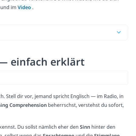
g und im
Video
.
 einfach erklärt
h. Stell dir vor, jemand spricht Englisch — im Radio, in
ning Comprehension
beherrschst, verstehst du sofort,
kennst. Du sollst nämlich eher den
Sinn
hinter den
, selbst wenn das
Sprachtempo
und die
Stimmlage