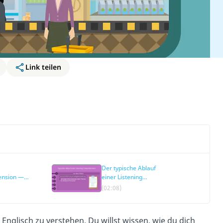
Link teilen
Der typische Ablauf
nsion —
einer Listening
ung
Comprehension
(02:08)
 Englisch zu verstehen. Du willst wissen, wie du dich