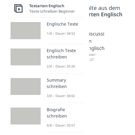
Textarten Englisch
Beliebte Inhalte aus dem
Texte schreiben Beginner
Bereich
Textarten Englisch
Englische Texte
Writing
Argume
Discussi
1/8 – Dauer: 04:52
a
ntation
on
comme
Englisch
Englisch
Englisch Texte
nt -
Dauer:
Dauer:
schreiben
04:29
04:27
exampl
2/8 – Dauer: 05:26
e
Dauer:
Summary
05:00
schreiben
3/8 – Dauer: 04:02
Biografie
schreiben
4/8 – Dauer: 03:57