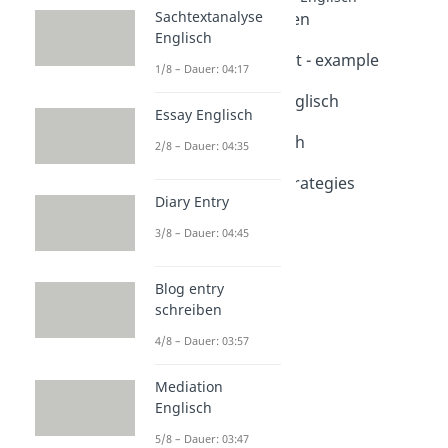
Sachtextanalyse
Comment schreiben
Englisch
Dauer: 03:58
Writing a comment - example
1/8 – Dauer: 04:17
Dauer: 05:00
Argumentation Englisch
Essay Englisch
Dauer: 04:29
Discussion Englisch
2/8 – Dauer: 04:35
Dauer: 04:27
Communicative Strategies
Diary Entry
Dauer: 04:56
3/8 – Dauer: 04:45
Blog entry
schreiben
4/8 – Dauer: 03:57
Mediation
Englisch
5/8 – Dauer: 03:47