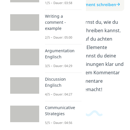
1/5 – Dauer: 03:58
zum Beitrag: Comment schreiben
Writing a
In diesem Video lernst du, wie du
comment -
example
einen Comment schreiben kannst.
2/5 – Dauer: 05:00
Du erfährst, worauf du achten
musst und welche Elemente
Argumentation
wichtig sind. So kannst du deine
Englisch
Gedanken und Meinungen klar und
3/5 – Dauer: 04:29
verständlich in einem Kommentar
Discussion
ausdrücken. Kommentare
Englisch
schreiben leicht gemacht!
4/5 – Dauer: 04:27
Communicative
Strategies
5/5 – Dauer: 04:56