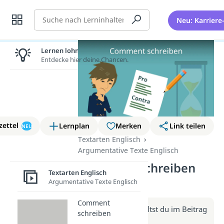
Suche
Neu: Karriere
Lernen lohnt sich!
Entdecke hier deine Chancen.
zettel
Lernplan
Merken
Link teilen
NEU
Textarten Englisch
Argumentative Texte Englisch
Comment schreiben
Textarten Englisch
(Video)
Argumentative Texte Englisch
Comment
Weitere Infos erhältst du im Beitrag
schreiben
zum Video