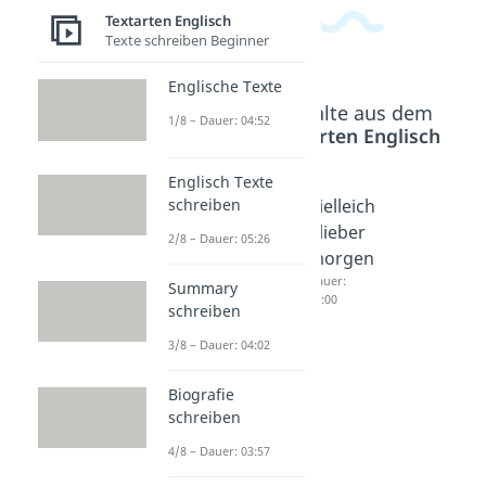
Textarten Englisch
Texte schreiben Beginner
Englische Texte
Beliebte Inhalte aus dem
1/8 – Dauer: 04:52
Bereich
Textarten Englisch
Englisch Texte
schreiben
Coast to
Avatar 1
Vielleich
Coast -
Zusam
t lieber
2/8 – Dauer: 05:26
Charakt
menfas
morgen
erisieru
sung
Dauer:
Summary
05:00
ng
Dauer:
schreiben
05:15
Cooper
3/8 – Dauer: 04:02
Dauer:
01:55
Biografie
schreiben
4/8 – Dauer: 03:57