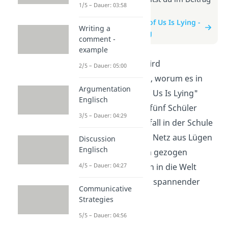
1/5 – Dauer: 03:58
zum Video
zum Beitrag: One of Us Is Lying -
Writing a
Zusammenfassung
comment -
example
In diesem Video wird
2/5 – Dauer: 05:00
zusammengefasst, worum es in
Argumentation
dem Buch "One of Us Is Lying"
Englisch
geht. Erfahre, wie fünf Schüler
3/5 – Dauer: 04:29
nach einem Todesfall in der Schule
immer tiefer in ein Netz aus Lügen
Discussion
Englisch
und Geheimnissen gezogen
werden. Tauche ein in die Welt
4/5 – Dauer: 04:27
voller Intrigen und spannender
Communicative
Wendungen!
Strategies
5/5 – Dauer: 04:56