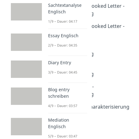
Sachtextanalyse
Crooked Letter, Crooked Letter -
Englisch
Zusammenfassung
Dauer: 04:49
1/9 – Dauer: 04:17
Crooked Letter, Crooked Letter -
Characters
Essay Englisch
Dauer: 03:53
2/9 – Dauer: 04:35
The Hate U Give -
Zusammenfassung
Dauer: 04:59
Diary Entry
Never Let Me Go -
3/9 – Dauer: 04:45
Zusammenfassung
Dauer: 04:57
One of Us Is Lying -
Blog entry
Zusammenfassung
schreiben
Dauer: 03:58
4/9 – Dauer: 03:57
Coast to Coast - Charakterisierung
Cooper
Mediation
Dauer: 01:55
Englisch
5/9 – Dauer: 03:47