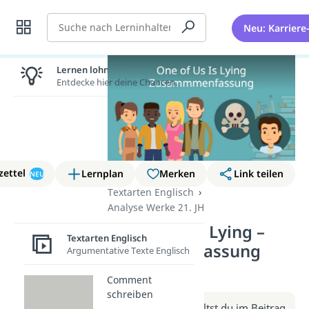
Suche
Neu: Karriere
Lernen lohnt sich!
Entdecke hier deine Chancen.
zettel
Lernplan
Merken
Link teilen
NEU
Textarten Englisch
Analyse Werke 21. JH
One of Us Is Lying –
Textarten Englisch
Zusammenfassung
Argumentative Texte Englisch
(Video)
Comment
schreiben
Weitere Infos erhältst du im Beitrag