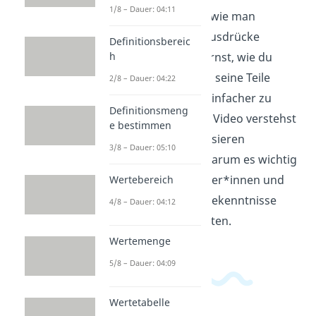
1/8 – Dauer: 04:11
Hier wird erklärt, wie man
mathematische Ausdrücke
Definitionsbereic
h
faktorisiert. Du lernst, wie du
einen Ausdruck in seine Teile
2/8 – Dauer: 04:22
zerlegst, um ihn einfacher zu
Definitionsmeng
lösen. Mit diesem Video verstehst
e bestimmen
du, wie du Faktorisieren
3/8 – Dauer: 05:10
anwendest und warum es wichtig
ist. Ideal für Schüler*innen und
Wertebereich
alle, die ihre Mathekenntnisse
4/8 – Dauer: 04:12
auffrischen möchten.
Wertemenge
5/8 – Dauer: 04:09
Wertetabelle