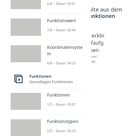
6/8 – Dauer: 05:01
Beliebte Inhalte aus dem
Bereich
Funktionen
Funktionswert
7/8 – Dauer: 02:40
Horner-
Koeffizi
Steckbr
Schema
entenv
iefaufg
Koordinatensyste
Dauer:
ergleic
aben
m
04:00
h
Dauer:
04:46
8/8 – Dauer: 04:23
Dauer:
02:56
Funktionen
Grundlagen Funktionen
Funktionen
1/5 – Dauer: 05:07
Funktionstypen
2/5 – Dauer: 05:25