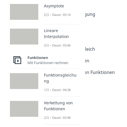
Polynom
Asymptote
Dauer: 03:55
Linearfaktorzerlegung
2/3 – Dauer: 05:14
Dauer: 06:34
Faktorisieren
Lineare
Dauer: 04:38
Interpolation
Horner-Schema
Dauer: 04:00
3/3 – Dauer: 03:46
Koeffizientenvergleich
Dauer: 02:56
Funktionen
Steckbriefaufgaben
Mit Funktionen rechnen
Dauer: 04:46
Rekonstruktion von Funktionen
Funktionsgleichu
Dauer: 03:37
ng
Trassierung
1/3 – Dauer: 04:38
Dauer: 05:38
Verkettung von
Funktionen
2/3 – Dauer: 03:48