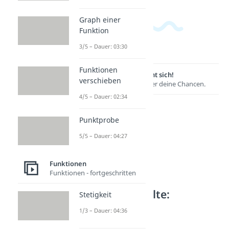
Graph einer
Funktion
3/5 – Dauer: 03:30
Funktionen
Lernen lohnt sich!
verschieben
Entdecke hier deine Chancen.
4/5 – Dauer: 02:34
Punktprobe
5/5 – Dauer: 04:27
Funktionen
Funktionen - fortgeschritten
Weitere Inhalte:
Stetigkeit
Funktionen
1/3 – Dauer: 04:36
Polynome