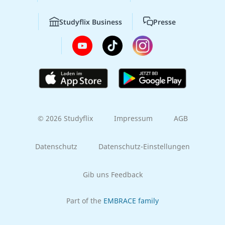
Studyflix Business
Presse
© 2026 Studyflix
Impressum
AGB
Datenschutz
Datenschutz-Einstellungen
Gib uns Feedback
Part of the
EMBRACE family