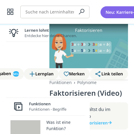
Suche
Neu: Karriere
Lernen lohnt sich!
Entdecke hier deine Chancen.
gaben
Lernplan
Merken
Link teilen
NEU
Funktionen
Polynome
Faktorisieren (Video)
Funktionen
Weitere Infos erhältst du im
Funktionen - Begriffe
Beitrag zum Video
Was ist eine
zum Beitrag: Faktorisieren
Funktion?