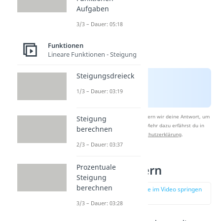
Aufgaben
3/3 – Dauer: 05:18
Funktionen
Lineare Funktionen - Steigung
Steigungsdreieck
1/3 – Dauer: 03:19
Nach Beantwortung speichern wir deine Antwort, um
Steigung
Studyflix zu verbessern. Mehr dazu erfährst du in
berechnen
unserer
Datenschutzerklärung
.
2/3 – Dauer: 03:37
Prozentuale
Ausklammern
Steigung
berechnen
zur Stelle im Video springen
(01:35)
3/3 – Dauer: 03:28