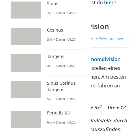
Substitution findest du
hier
!
Sinus
2/6 – Dauer: 04:26
Polynomdivision
Cosinus
zur Stelle im Video springen
3/6 – Dauer: 04:25
(03:32)
Tangens
Auch mit der
Polynomdivision
4/6 – Dauer: 04:41
kannst du die Nullstellen eines
Polynoms berechnen. Am besten
Sinus Cosinus
verstehst du das Verfahren an
Tangens
einem Beispiel:
5/6 – Dauer: 03:57
3
2
Beispiel: f(x) = x
+ 3x
– 16x + 12
Periodizität
1. Versuche eine Nullstelle durch
6/6 – Dauer: 04:20
Ausprobieren herauszufinden.