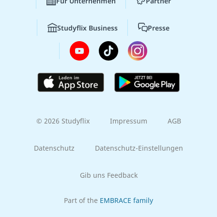
Für Unternehmen
Partner
Studyflix Business
Presse
© 2026 Studyflix
Impressum
AGB
Datenschutz
Datenschutz-Einstellungen
Gib uns Feedback
Part of the
EMBRACE family