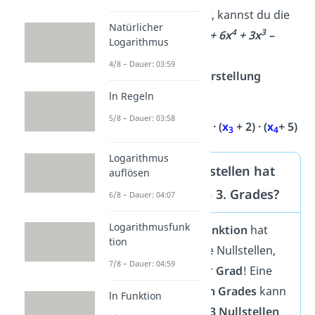
Nullstellen kennst, kannst du die
Natürlicher
5
4
3
Funktion
f(x) = x
+ 6x
+ 3x
–
Logarithmus
2
10x
auch in der
4/8 – Dauer: 03:59
Linearfaktorendarstellung
schreiben:
ln Regeln
5/8 – Dauer: 03:58
2
f(x) =
x
· (
x
+ 1) · (
x
+ 2) · (
x
+ 5)
1
2
3
4
Logarithmus
Wie viele Nullstellen hat
auflösen
eine Funktion 3. Grades?
6/8 – Dauer: 04:07
Logarithmusfunk
Eine
Polynomfunktion
hat
tion
maximal so viele Nullstellen,
7/8 – Dauer: 04:59
wie ihr höchster
Grad
! Eine
Funktion
dritten Grades
kann
ln Funktion
also höchstens
3 Nullstellen