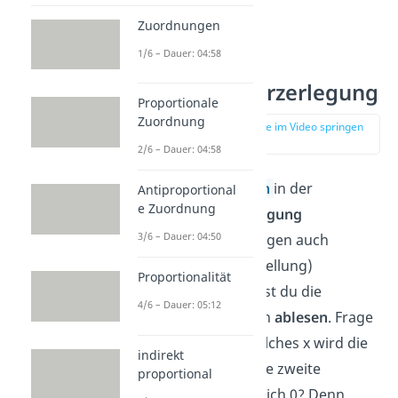
Zuordnungen
1/6 – Dauer: 04:58
Linearfaktorzerlegung
Proportionale
Zuordnung
zur Stelle im Video springen
(00:41)
2/6 – Dauer: 04:58
Ist deine
Funktion
in der
Antiproportional
e Zuordnung
Linearfaktorzerlegung
3/6 – Dauer: 04:50
(Mathematiker sagen auch
Linearfaktordarstellung)
Proportionalität
angegeben, kannst du die
4/6 – Dauer: 05:12
Nullstellen einfach
ablesen
. Frage
dich dazu: Für welches x wird die
indirekt
erste Klammer, die zweite
proportional
Klammer usw. gleich 0? Denn