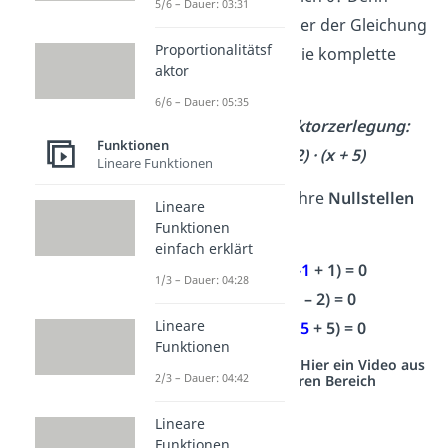
5/6 – Dauer: 03:31
wenn eine Klammer der Gleichung
Proportionalitätsf
gleich 0 ist, wird die komplette
aktor
Gleichung null.
6/6 – Dauer: 05:35
Beispiel Linearfaktorzerlegung:
Funktionen
f(x) = (x + 1) · (x – 2) · (x + 5)
Lineare Funktionen
Die Funktion hat ihre
Nullstellen
Lineare
bei
Funktionen
einfach erklärt
x
= -1
, denn
(
-1
+ 1) = 0
1
1/3 – Dauer: 04:28
x
= 2
, denn
(
2
– 2) = 0
2
Lineare
x
= -5
, denn
(
-5
+ 5) = 0
3
Funktionen
Studyflix vernetzt: Hier ein Video aus
2/3 – Dauer: 04:42
einem anderen Bereich
Lineare
Funktionen