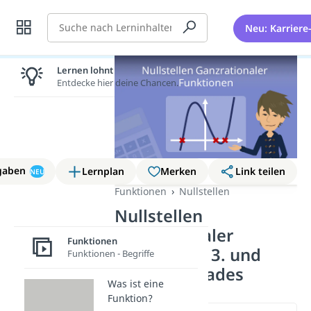
Suche
Neu: Karriere
Lernen lohnt sich!
Entdecke hier deine Chancen.
gaben
Lernplan
Merken
Link teilen
NEU
Funktionen
Nullstellen
Nullstellen
ganzrationaler
Funktionen
Funktionen 3. und
Funktionen - Begriffe
höheren Grades
Was ist eine
Funktion?