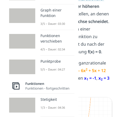
Funktionen
3. oder höheren
Graph einer
Grades
sind die Stellen, an denen
Funktion
der Graph die
x-Achse schneidet
.
3/5 – Dauer: 03:30
Um die Nullstellen einer
Funktionen
ganzrationalen Funktion zu
verschieben
berechnen, suchst du nach der
4/5 – Dauer: 02:34
Lösung der Gleichung
f(x) = 0
.
Punktprobe
Hier siehst du die ganzrationale
3
2
5/5 – Dauer: 04:27
Funktion
f(x) = x
– 6x
+ 5x + 12
mit ihren Nullstellen
x
= -1
,
x
= 3
1
2
Funktionen
und
x
= 4
.
3
Funktionen - fortgeschritten
Stetigkeit
1/3 – Dauer: 04:36