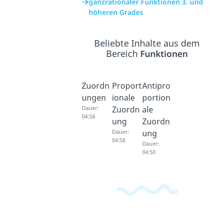
ganzrationaler Funktionen 3. und
höheren Grades
Beliebte Inhalte aus dem
Bereich
Funktionen
Zuordn
Proport
Antipro
ungen
ionale
portion
Dauer:
Zuordn
ale
04:58
ung
Zuordn
Dauer:
ung
04:58
Dauer:
04:50