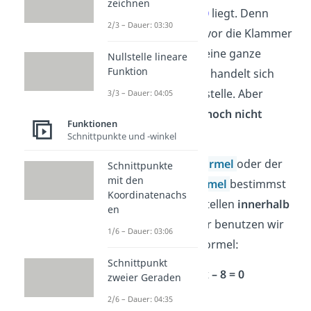
zeichnen
Nullstelle bei
x = 0
liegt. Denn
2/3 – Dauer: 03:30
wenn du in das x vor die Klammer
0 einsetzt, wird deine ganze
Nullstelle lineare
Funktion
Gleichung null. Es handelt sich
also um eine Nullstelle. Aber
3/3 – Dauer: 04:05
Vorsicht! Du bist
noch nicht
Funktionen
fertig
.
Schnittpunkte und -winkel
Mithilfe der
pq-Formel
oder der
Schnittpunkte
mit den
Mitternachts-Formel
bestimmst
Koordinatenachs
du noch die Nullstellen
innerhalb
en
der Klammer
. Hier benutzen wir
1/6 – Dauer: 03:06
dir Mitternachtsformel:
Schnittpunkt
2
2x
– 6x – 8 = 0
zweier Geraden
2/6 – Dauer: 04:35