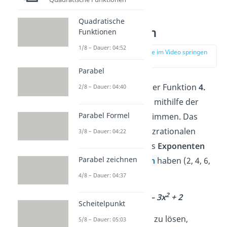
Quadratische
Substitution
Funktionen
1/8 – Dauer: 04:52
zur Stelle im Video springen
(02:29)
Parabel
Die Nullstellen einer Funktion
4.
2/8 – Dauer: 04:40
Grades
kannst du mithilfe der
Parabel Formel
Substitution
bestimmen. Das
geht bei allen ganzrationalen
3/8 – Dauer: 04:22
Funktionen, die als
Exponenten
Parabel zeichnen
nur
gerade Zahlen
haben (2, 4, 6,
…).
4/8 – Dauer: 04:37
4
2
Beispiel: f(x) = x
– 3x
+ 2
Scheitelpunkt
Um die Gleichung zu lösen,
5/8 – Dauer: 05:03