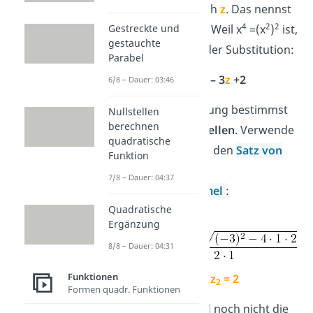
2
ersetzt du
x
durch
z
. Das nennst
4
2
2
du
substituieren
. Weil x
=(x
)
ist,
Gestreckte und
gestauchte
erhältst du nach der Substitution:
Parabel
2
f(z) =
z
– 3
z
+2
6/8 – Dauer: 03:46
Von dieser Gleichung bestimmst
Nullstellen
berechnen
du nun die
Nullstellen
. Verwende
quadratische
dazu zum Beispiel den
Satz von
Funktion
Vieta
oder die
7/8 – Dauer: 04:37
Mitternachtsformel
:
Quadratische
Ergänzung
8/8 – Dauer: 04:31
Funktionen
z
= 1
,
z
= 2
1
2
Formen quadr. Funktionen
Vorsicht!
Das sind noch nicht die