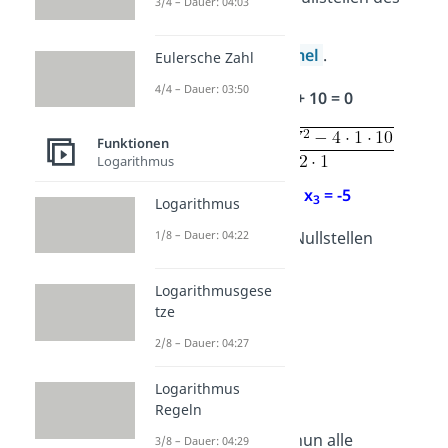
3/4 – Dauer: 04:03
Polynoms mit der
Mitternachtsformel
.
Eulersche Zahl
4/4 – Dauer: 03:50
2
x
+ 7x + 10 = 0
Funktionen
Logarithmus
x
= – 2
,
x
= -5
2
3
Logarithmus
Jetzt hast du alle Nullstellen
1/8 – Dauer: 04:22
bestimmt:
Logarithmusgese
x
= 0
tze
1
x
= 1
2
2/8 – Dauer: 04:27
x
= – 2
3
Logarithmus
x
= -5
4
Regeln
Übrigens:
Da du nun alle
3/8 – Dauer: 04:29