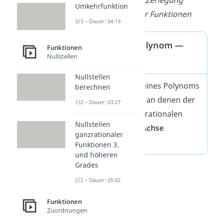
Kombination: Zerlegung
Umkehrfunktion
ganzrationaler Funktionen
3/3 – Dauer: 04:19
Nullstellen Polynom —
Funktionen
Nullstellen
Merke!
Nullstellen
Die Nullstellen eines Polynoms
berechnen
sind die Stellen, an denen der
1/2 – Dauer: 03:27
Graph
der ganzrationalen
Nullstellen
Funktion die
x-Achse
ganzrationaler
schneidet
.
Funktionen 3.
und höheren
Grades
2/2 – Dauer: 05:02
Funktionen
Zuordnungen