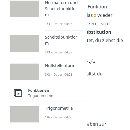
Normalform und
Nullstellen deiner Funktion!
Scheitelpunktfor
Zuerst musst du das
z
wieder
m
2
durch das
x
ersetzen. Dazu
1/3 – Dauer: 04:05
führst du die
Resubstitution
Scheitelpunktfor
durch. Das bedeutet, du ziehst die
m
Wurzel von z
:
2/3 – Dauer: 04:38
x =
Nullstellenform
Als
Lösungen
erhältst du
3/3 – Dauer: 04:21
x
=
= 1
1
Funktionen
x
= –
= – 1
Trigonometrie
2
x
=
3
Trigonometrie
x
= –
4
1/6 – Dauer: 04:00
Fertig! Mehr Aufgaben zur