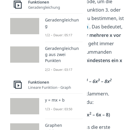
Die nächste Methode, um die
Funktionen
Geradengleichung
Nullstellen einer Funktion 3. oder
höheren Grades zu bestimmen, ist
Geradengleichun
g
das
Ausklammern
. Das bedeutet,
du
ziehst ein oder mehrere x vor
1/2 – Dauer: 05:17
die Klammer
. Das geht immer
Geradengleichun
dann, wenn alle Summanden
g aus zwei
deiner Funktion
mindestens ein x
Punkten
enthalten.
2/2 – Dauer: 03:17
4
3
2
Beispiel: f(x) = 2x
– 6x
– 8x
Funktionen
Lineare Funktion - Graph
2
Du kannst
x
ausklammern.
y = mx + b
Dadurch erhältst du:
1/3 – Dauer: 03:50
2
2
f(x) =
x
· (2x
– 6x – 8)
Graphen
Nun weißt du, dass die erste