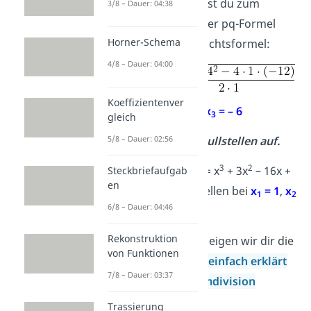
Die Lösung erhältst du zum
3/8 – Dauer: 04:38
Beispiel mithilfe der pq-Formel
Horner-Schema
oder der Mitternachtsformel:
4/8 – Dauer: 04:00
Koeffizientenver
x
= 2
,
x
= – 6
2
3
gleich
4. Schreibe alle Nullstellen auf.
5/8 – Dauer: 02:56
3
2
Die Funktion f(x) = x
+ 3x
– 16x +
Steckbriefaufgab
en
12 hat ihre Nullstellen bei
x
= 1
,
x
1
2
6/8 – Dauer: 04:46
= 2
und
x
= -6
.
3
Rekonstruktion
In diesen Videos zeigen wir dir die
von Funktionen
Polynomdivision einfach erklärt
7/8 – Dauer: 03:37
und viele
Polynomdivision
Aufgaben
.
Trassierung