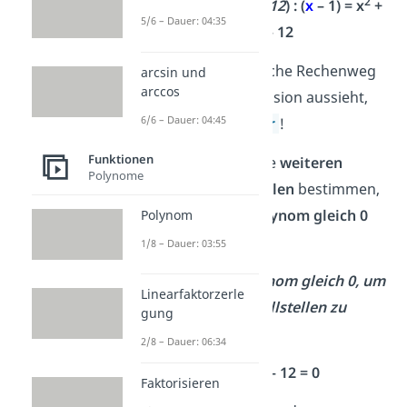
3
2
2
(
x
+ 3x
– 16x + 12
) : (
x
– 1) = x
+
5/6 – Dauer: 04:35
4x – 12
Wie der ausführliche Rechenweg
arcsin und
arccos
einer Polynomdivision aussieht,
6/6 – Dauer: 04:45
zeigen wir dir
hier
!
Funktionen
Nun kannst du die
weiteren
Polynome
Polynom Nullstellen
bestimmen,
indem du das
Polynom gleich 0
Polynom
setzt.
1/8 – Dauer: 03:55
3. Setze das Polynom gleich 0, um
Linearfaktorzerle
die restlichen Nullstellen zu
gung
bestimmen.
2/8 – Dauer: 06:34
2
x
+ 4x – 12 = 0
Faktorisieren