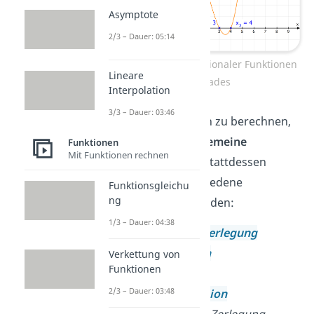
Asymptote
2/3 – Dauer: 05:14
Nullstellen ganzrationaler Funktionen
Lineare
3. Grades
Interpolation
3/3 – Dauer: 03:46
Um die Nullstellen zu berechnen,
gibt es
keine allgemeine
Funktionen
Mit Funktionen rechnen
Lösungsformel
. Stattdessen
kannst du verschiedene
Funktionsgleichu
ng
Methoden
anwenden:
1/3 – Dauer: 04:38
Linearfaktorzerlegung
Ausklammern
Verkettung von
Funktionen
Substitution
2/3 – Dauer: 03:48
Polynomdivision