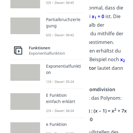
5/6 – Dauer: 04:45
Nun weißt du schonmal, dass die
erste Nullstelle bei
x
= 0
ist. Die
1
Partialbruchzerle
Nullstellen innerhalb der
gung
Klammern kannst du mithilfe der
6/6 – Dauer: 04:42
Polynomdivision bestimmen.
Funktionen
Durch Ausprobieren erhältst du
Exponentialfunktion
als Nullstelle zum Beispiel noch
x
2
Exponentialfunkti
= 1
. Der
Linearfaktor
lautet dann
on
(
x
– 1)
.
1/4 – Dauer: 05:24
2. Führe die
Polynomdivision
E Funktion
durch. Du erhältst das Polynom:
einfach erklärt
3
2
2
(x
+ 6x
+ 3x – 10) : (x – 1) = x
+ 7x
2/4 – Dauer: 04:24
+ 10
e Funktion
3. Bestimme die Nullstellen des