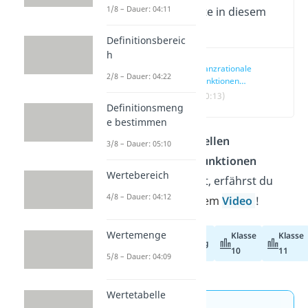
1/8 – Dauer: 04:11
Wichtige Inhalte in diesem
Video
Definitionsbereic
h
Ganzrationale
2/8 – Dauer: 04:22
Funktionen
Nullstellen
(00:13)
Definitionsmeng
e bestimmen
Wie du die
Nullstellen
3/8 – Dauer: 05:10
ganzrationaler Funktionen
Wertebereich
berechnen kannst, erfährst du
4/8 – Dauer: 04:12
hier
und in unserem
Video
!
Wertemenge
Klasse
Klasse
Abiturvorbereitung
10
11
5/8 – Dauer: 04:09
Wertetabelle