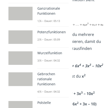
übrigens so aus:
Ganzrationale
Funktionen
1/6 – Dauer: 05:13
Potenzfunktionen
Manchmal musst du mehrere
2/6 – Dauer: 05:09
Verfahren kombinieren, damit du
alle Nullstellen herausfinden
Wurzelfunktion
kannst.
3/6 – Dauer: 04:32
5
4
3
2
Beispiel: f(x) = x
+ 6x
+ 3x
– 10x
Gebrochen
2
1. Als Erstes kannst du
x
rationale
ausklammern
.
Funktionen
4/6 – Dauer: 04:32
5
4
3
2
f(x) = x
+ 6x
+ 3x
– 10x
Polstelle
2
3
2
f(x) =
x
· (x
+ 6x
+ 3x – 10)