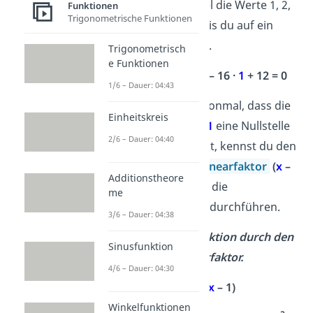
Setze zum Beispiel die Werte 1, 2,
Funktionen
Trigonometrische Funktionen
0, -1 oder -2 ein, bis du auf ein
Ergebnis kommst.
Trigonometrisch
e Funktionen
3
2
f(
1
) =
1
+ 3 ·
1
– 16 ·
1
+ 12 = 0
1/6 – Dauer: 04:43
Jetzt weißt du schonmal, dass die
Einheitskreis
Funktion bei
x
= 1
eine Nullstelle
1
2/6 – Dauer: 04:40
hat. Weil
f(1) = 0
ist, kennst du den
dazugehörigen
Linearfaktor
(
x
–
Additionstheore
1)
. Nun kannst du die
me
Polynomdivision
durchführen.
3/6 – Dauer: 04:38
2. Teile deine Funktion durch den
Sinusfunktion
bekannten Linearfaktor.
4/6 – Dauer: 04:30
f(x) : (
x
– 1)
Winkelfunktionen