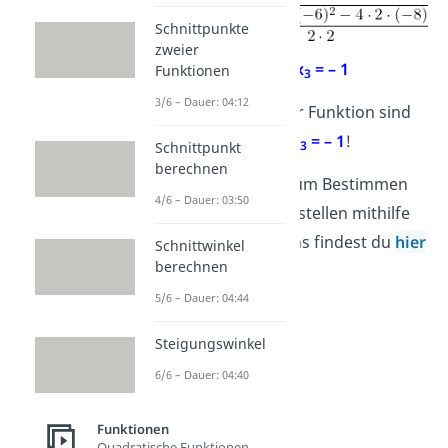
Schnittpunkte
zweier
x
= 4
,
x
= – 1
Funktionen
2
3
3/6 – Dauer: 04:12
Die Nullstellen der Funktion sind
x
= 0
,
x
= 4
und
x
= – 1
!
1
2
3
Schnittpunkt
berechnen
Mehr
Beispiele
zum Bestimmen
4/6 – Dauer: 03:50
von Polynom Nullstellen mithilfe
des Ausklammerns findest du
hier
Schnittwinkel
berechnen
!
5/6 – Dauer: 04:44
Steigungswinkel
6/6 – Dauer: 04:40
Funktionen
Quadratische Funktionen