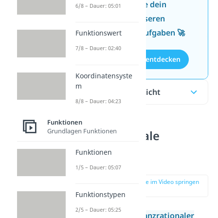
Jetzt neu: Teste dein
6/8 – Dauer: 05:01
Wissen mit unseren
kostenlosen Aufgaben 🚀
Funktionswert
7/8 – Dauer: 02:40
Aufgaben entdecken
Koordinatensyste
m
Inhaltsübersicht
8/8 – Dauer: 04:23
Funktionen
Grundlagen Funktionen
Ganzrationale
Funktionen
Funktionen
Nullstellen
1/5 – Dauer: 05:07
zur Stelle im Video springen
(00:13)
Funktionstypen
2/5 – Dauer: 05:25
Die
Nullstellen
ganzrationaler