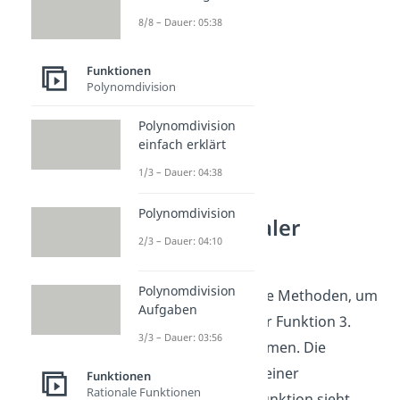
8/8 – Dauer: 05:38
Funktionen
Polynomdivision
Polynomdivision
einfach erklärt
1/3 – Dauer: 04:38
Zerlegung
Polynomdivision
ganzrationaler
2/3 – Dauer: 04:10
Funktionen
Polynomdivision
Nun kennst du alle Methoden, um
Aufgaben
die Nullstelle einer Funktion 3.
3/3 – Dauer: 03:56
Grades zu bestimmen. Die
allgemeine Form einer
Funktionen
Rationale Funktionen
ganzrationalen Funktion sieht