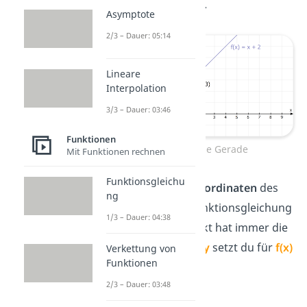
der Geraden liegt.
Asymptote
2/3 – Dauer: 05:14
Lineare
Interpolation
3/3 – Dauer: 03:46
Funktionen
Punktprobe Gerade
Mit Funktionen rechnen
Funktionsgleichu
Setze dazu die
Koordinaten
des
ng
Punktes in die Funktionsgleichung
1/3 – Dauer: 04:38
ein.
Tipp:
Ein Punkt hat immer die
Form
P(
x
|
y
)
. Das
y
setzt du für
f(x)
Verkettung von
Funktionen
ein.
2/3 – Dauer: 03:48
Punktprobe: