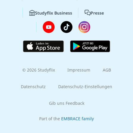
Studyflix Business
Presse
© 2026 Studyflix
Impressum
AGB
Datenschutz
Datenschutz-Einstellungen
Gib uns Feedback
Part of the
EMBRACE family