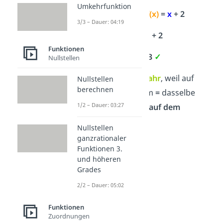
Umkehrfunktion
P(
1
|
3
) →
f(x)
=
x
+ 2
3/3 – Dauer: 04:19
3
=
1
+ 2
Funktionen
3 = 3
✓
Nullstellen
Die Aussage ist
wahr
, weil auf
Nullstellen
berechnen
beiden Seiten
vom
=
dasselbe
1/2 – Dauer: 03:27
steht. Also liegt
P
auf
dem
Graphen
!
Nullstellen
ganzrationaler
Funktionen 3.
und höheren
Grades
2/2 – Dauer: 05:02
Funktionen
Zuordnungen