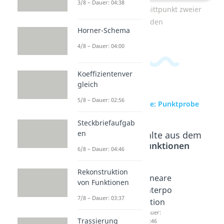
3/8 – Dauer: 04:38
Zum Video: Schnittpunkt zweier
Geraden
Horner-Schema
4/8 – Dauer: 04:00
Koeffizientenver
gleich
5/8 – Dauer: 02:56
zur Videoseite: Punktprobe
Steckbriefaufgab
en
Beliebte Inhalte aus dem
Bereich
Funktionen
6/8 – Dauer: 04:46
Rekonstruktion
Stetigk
Asympt
Lineare
von Funktionen
eit
ote
Interpo
7/8 – Dauer: 03:37
Dauer:
Dauer:
lation
04:36
05:14
Dauer:
Trassierung
03:46