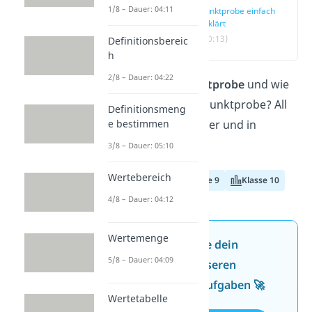
1/8 – Dauer: 04:11
Punktprobe einfach
erklärt
(00:13)
Definitionsbereic
h
2/8 – Dauer: 04:22
Was ist eine
Punktprobe
und wie
macht man eine Punktprobe? All
Definitionsmeng
e bestimmen
das erfährst du hier und in
unserem
Video
!
3/8 – Dauer: 05:10
Wertebereich
Klasse 8
Klasse 9
Klasse 10
4/8 – Dauer: 04:12
Wertemenge
Jetzt neu: Teste dein
5/8 – Dauer: 04:09
Wissen mit unseren
kostenlosen Aufgaben 🚀
Wertetabelle