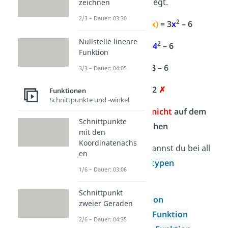
von
f(x) = 3x
– 6
liegt.
zeichnen
2/3 – Dauer: 03:30
2
P(
4
|
2
) →
f(x)
= 3
x
– 6
Nullstelle lineare
2
2
= 3 ·
4
– 6
Funktion
2 = 48 – 6
3/3 – Dauer: 04:05
2 = 42
✗
Funktionen
Schnittpunkte und -winkel
→ Punkt liegt
nicht
auf dem
Schnittpunkte
Graphen
mit den
Koordinatenachs
Die Punktprobe kannst du bei all
en
diesen
Funktionstypen
1/6 – Dauer: 03:06
durchführen:
Schnittpunkt
lineare Funktion
zweier Geraden
quadratische Funktion
2/6 – Dauer: 04:35