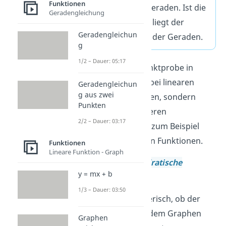
Funktionen
Punkt auf der Geraden. Ist die
Geradengleichung
Aussage
falsch
, liegt der
Geradengleichun
Punkt
nicht
auf der Geraden.
g
1/2 – Dauer: 05:17
Du kannst die Punktprobe in
Mathe
nicht nur bei linearen
Geradengleichun
g aus zwei
Funktionen machen, sondern
Punkten
auch bei den anderen
2/2 – Dauer: 03:17
Funktionstypen
, zum Beispiel
den quadratischen Funktionen.
Funktionen
Lineare Funktion - Graph
Punktprobe
quadratische
y = mx + b
Funktionen
1/3 – Dauer: 03:50
Überprüfe rechnerisch, ob der
Punkt
P(4|2)
auf dem Graphen
Graphen
2