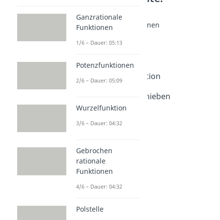
Funktionen
Ganzrationale
Grundlagen Funktionen
Funktionen
Funktionen
1/6 – Dauer: 05:13
Dauer: 05:07
Funktionstypen
Potenzfunktionen
Dauer: 05:25
Graph einer Funktion
2/6 – Dauer: 05:09
Dauer: 03:30
Funktionen verschieben
Dauer: 02:34
Wurzelfunktion
Punktprobe
3/6 – Dauer: 04:32
Dauer: 04:27
Gebrochen
rationale
Funktionen
4/6 – Dauer: 04:32
Polstelle