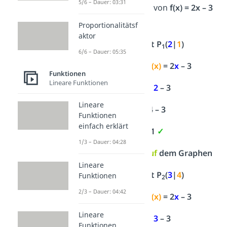
5/6 – Dauer: 03:31
auf dem Graphen von
f(x) = 2x – 3
liegen.
Proportionalitätsf
aktor
1. Punktprobe mit P
(
2
|
1
)
1
6/6 – Dauer: 05:35
P
(
2
|
1
) →
f(x)
= 2
x
– 3
1
Funktionen
Lineare Funktionen
1
= 2 ·
2
– 3
Lineare
1 = 4 – 3
Funktionen
einfach erklärt
1 = 1
✓
1/3 – Dauer: 04:28
→ Punkt liegt
auf
dem Graphen
Lineare
2. Punktprobe mit P
(
3
|
4
)
Funktionen
2
2/3 – Dauer: 04:42
P
(
3
|
4
) →
f(x)
= 2
x
– 3
2
Lineare
4
= 2 ·
3
– 3
Funktionen