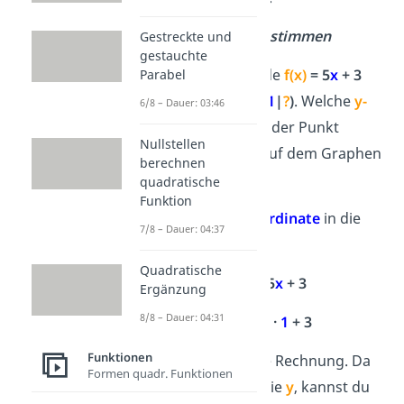
y – Koordinate bestimmen
Gestreckte und
gestauchte
Du hast die Gerade
f(x)
= 5
x
+ 3
Parabel
und den Punkt
P(
1
|
?
)
. Welche
y-
6/8 – Dauer: 03:46
Koordinate
muss der Punkt
Nullstellen
haben, damit er auf dem Graphen
berechnen
liegt?
quadratische
Funktion
1. Setze die
x-Koordinate
in die
7/8 – Dauer: 04:37
Funktion ein:
Quadratische
f(x)
= 5
x
+ 3
Ergänzung
8/8 – Dauer: 04:31
f(x)
= 5 ·
1
+
3
Funktionen
2.
Vereinfache
die Rechnung. Da
Formen quadr. Funktionen
f(x)
dasselbe ist wie
y
, kannst du