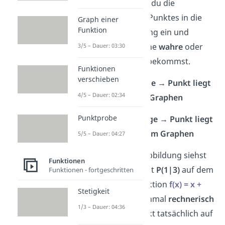
Punktprobe setzt du die
Koordinaten des Punktes in die
Graph einer
Funktion
Funktionsgleichung ein und
schaust, ob du eine
wahre
oder
3/5 – Dauer: 03:30
falsche
Aussage
bekommst.
Funktionen
verschieben
✓
Wahre Aussage → Punkt liegt
4/5 – Dauer: 02:34
auf
dem Graphen
Punktprobe
✗
Falsche Aussage → Punkt liegt
nicht
auf dem Graphen
5/5 – Dauer: 04:27
Beispiel:
In der Abbildung siehst
Funktionen
du, dass der Punkt
P(1|3)
auf dem
Funktionen - fortgeschritten
Graphen der Funktion
f(x) = x +
Stetigkeit
2
liegt. Prüfe nochmal
rechnerisch
1/3 – Dauer: 04:36
nach, ob der Punkt tatsächlich auf