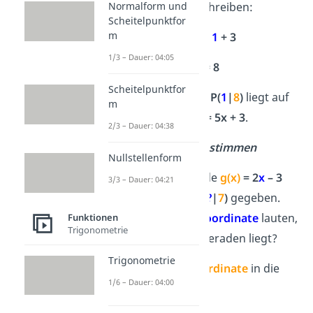
es direkt so aufschreiben:
Normalform und
Scheitelpunktfor
m
y
= 5 ·
1
+
3
1/3 – Dauer: 04:05
y
= 8
Scheitelpunktfor
Fertig!
Der Punkt
P(
1
|
8
)
liegt auf
m
der Geraden
f(x) = 5x + 3
.
2/3 – Dauer: 04:38
x – Koordinate bestimmen
Nullstellenform
Du hast die Gerade
g(x)
= 2
x
– 3
3/3 – Dauer: 04:21
und den Punkt
P(
?
|
7
)
gegeben.
Wie muss die
x-Koordinate
lauten,
Funktionen
Trigonometrie
damit P auf der Geraden liegt?
Trigonometrie
1. Setze die
y-Koordinate
in die
1/6 – Dauer: 04:00
Funktion ein: