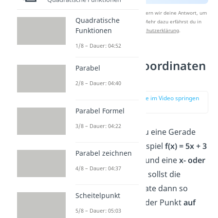
Nach Beantwortung speichern wir deine Antwort, um
Quadratische
Studyflix zu verbessern. Mehr dazu erfährst du in
Funktionen
unserer
Datenschutzerklärung
.
1/8 – Dauer: 04:52
Fehlende Koordinaten
Parabel
berechnen
2/8 – Dauer: 04:40
zur Stelle im Video springen
(02:51)
Parabel Formel
3/8 – Dauer: 04:22
Manchmal hast du eine Gerade
gegeben, zum Beispiel
f(x) = 5x + 3
Parabel zeichnen
oder
g(x) = 2x – 3
und eine
x- oder
4/8 – Dauer: 04:37
y- Koordinate
. Du sollst die
fehlende Koordinate dann so
Scheitelpunkt
bestimmen, dass der Punkt
auf
5/8 – Dauer: 05:03
der Geraden liegt.