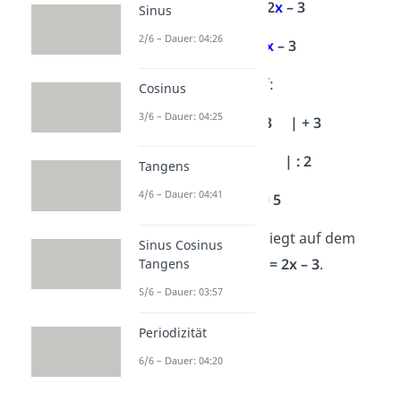
g(x)
= 2
x
– 3
Sinus
2/6 – Dauer: 04:26
7
= 2
x
– 3
2.
Löse
nach
x
auf:
Cosinus
3/6 – Dauer: 04:25
7
= 2
x
– 3 | + 3
10 = 2
x
| : 2
Tangens
4/6 – Dauer: 04:41
x
= 5
Der Punkt
P(
5
|
7
)
liegt auf dem
Sinus Cosinus
Graphen von
g(x) = 2x – 3
.
Tangens
5/6 – Dauer: 03:57
Periodizität
6/6 – Dauer: 04:20