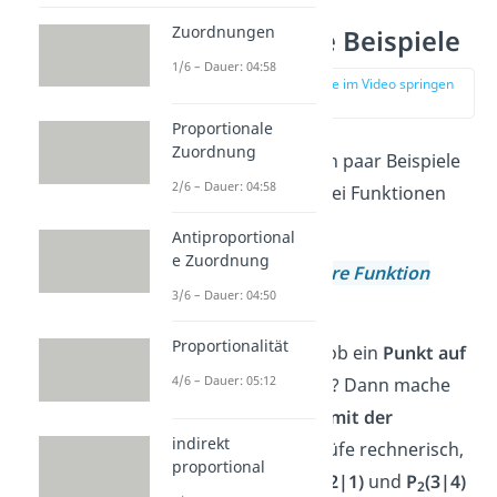
Zuordnungen
Punktprobe Beispiele
1/6 – Dauer: 04:58
zur Stelle im Video springen
(01:06)
Proportionale
Zuordnung
Schau dir noch ein paar Beispiele
2/6 – Dauer: 04:58
zur Punktprobe bei Funktionen
an:
Antiproportional
e Zuordnung
Punktprobe
lineare Funktion
3/6 – Dauer: 04:50
(Gerade)
Proportionalität
Du willst wissen, ob ein
Punkt auf
4/6 – Dauer: 05:12
der Geraden
liegt? Dann mache
eine
Punktprobe mit der
indirekt
Geraden
: Überprüfe rechnerisch,
proportional
ob die Punkte
P
(2|1)
und
P
(3|4)
1
2