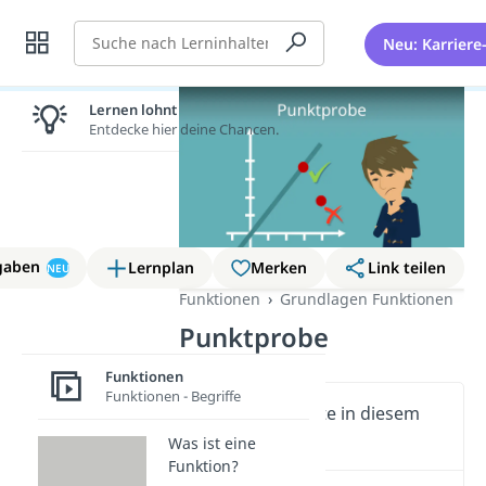
Suche
Neu: Karriere
Lernen lohnt sich!
Entdecke hier deine Chancen.
gaben
Lernplan
Merken
Link teilen
NEU
Funktionen
Grundlagen Funktionen
Punktprobe
Funktionen
Funktionen - Begriffe
Wichtige Inhalte in diesem
Video
Was ist eine
Funktion?