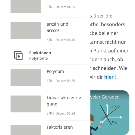
Geraden
5/6 – Dauer: 04:35
Jetzt weißt du alles über die
arcsin und
Punktprobe in Mathe, besonders
arccos
über die Punktprobe bei einer
6/6 – Dauer: 04:45
Gerade. Aber du kannst nicht nur
bestimmen, ob ein Punkt auf einer
Funktionen
Polynome
Geraden liegt, sondern auch, ob
sich
zwei Geraden schneiden
. Wie
Polynom
das geht, zeigen wir dir
hier
!
1/8 – Dauer: 03:55
Linearfaktorzerle
gung
2/8 – Dauer: 06:34
Faktorisieren