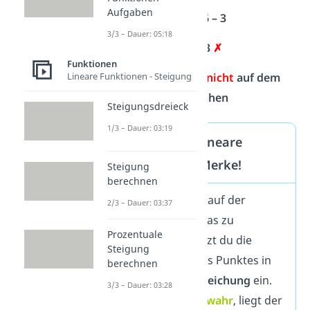
Aufgaben
4 = 6 – 3
3/3 – Dauer: 05:18
4 = 3
✗
Funktionen
Lineare Funktionen - Steigung
→ Punkt liegt
nicht
auf dem
Graphen
Steigungsdreieck
1/3 – Dauer: 03:19
Punktprobe lineare
Funktion — Merke!
Steigung
berechnen
Liegt der Punkt auf der
2/3 – Dauer: 03:37
Geraden? Um das zu
Prozentuale
überprüfen, setzt du die
Steigung
Koordinaten
des Punktes in
berechnen
die
Funktionsgleichung
ein.
3/3 – Dauer: 03:28
Ist die Aussage
wahr
, liegt der