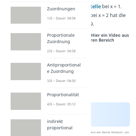
einer
Wendestelle
bei x = 1.
Zuordnungen
Die Tangente bei x = 2 hat die
1/6 – Dauer: 04:58
Steigung m = 9.
Proportionale
Studyflix vernetzt: Hier ein Video aus
einem anderen Bereich
Zuordnung
2/6 – Dauer: 04:58
Antiproportional
e Zuordnung
3/6 – Dauer: 04:50
Proportionalität
4/6 – Dauer: 05:12
indirekt
proportional
Nach Beantwortung speichern wir deine Antwort, um