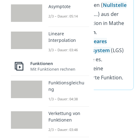
Informationen (
Nullstelle
Asymptote
,
Tangente
, …) aus der
2/3 – Dauer: 05:14
Rekonstruktion in Mathe
Gleichungen
.
Lineare
Interpolation
Stelle ein
lineares
Gleichungssystem
(LGS)
3/3 – Dauer: 03:46
auf und löse es.
Funktionen
Bestimme deine
Mit Funktionen rechnen
rekonstruierte Funktion.
Funktionsgleichu
ng
1/3 – Dauer: 04:38
Verkettung von
Funktionen
2/3 – Dauer: 03:48