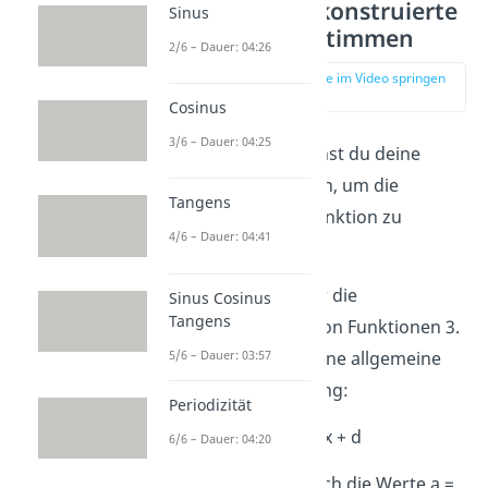
4.Schritt: Rekonstruierte
Sinus
Funktion bestimmen
2/6 – Dauer: 04:26
zur Stelle im Video springen
(02:42)
Cosinus
3/6 – Dauer: 04:25
Zum Schluss kannst du deine
Ergebnisse nutzen, um die
Tangens
rekonstruierte Funktion zu
4/6 – Dauer: 04:41
bestimmen.
Erinnere dich:
Für die
Sinus Cosinus
Tangens
Rekonstruktion von Funktionen 3.
5/6 – Dauer: 03:57
Grades, lautet deine allgemeine
Funktionsgleichung:
Periodizität
f(x) = ax³ + bx² + cx + d
6/6 – Dauer: 04:20
Nun musst du noch die Werte a =