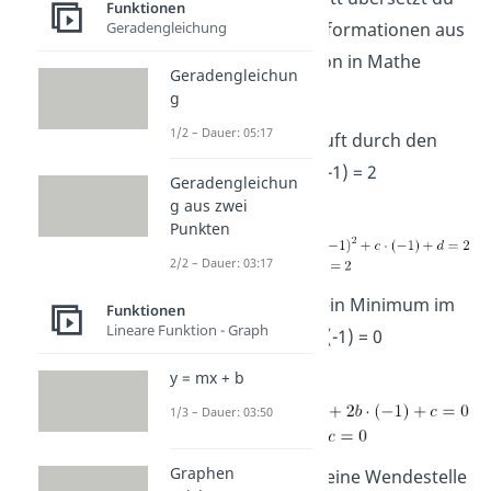
Funktionen
die gegebenen Informationen aus
Geradengleichung
der Rekonstruktion in Mathe
Geradengleichun
Gleichungen
.
g
1/2 – Dauer: 05:17
I Der Graph verläuft durch den
Punkt (-1|2).
→
f(-1) = 2
Geradengleichun
g aus zwei
Punkten
2/2 – Dauer: 03:17
II Der Graph hat ein Minimum im
Funktionen
Lineare Funktion - Graph
Punkt (-1|2).
→
f'(-1) = 0
y = mx + b
1/3 – Dauer: 03:50
Graphen
III Der Graph hat eine Wendestelle