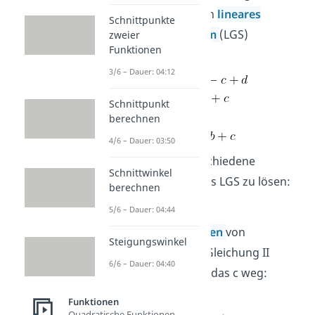
kannst du jetzt ein
lineares
Schnittpunkte
Gleichungssystem
(LGS)
zweier
Funktionen
aufstellen.
3/6 – Dauer: 04:12
Schnittpunkt
berechnen
4/6 – Dauer: 03:50
Du hast nun verschiedene
Schnittwinkel
Methoden, um das LGS zu lösen:
berechnen
5/6 – Dauer: 04:44
Wenn du mit dem
Additionsverfahren
von
Steigungswinkel
Gleichung IV die Gleichung II
6/6 – Dauer: 04:40
subtrahierst, fällt das c weg:
Funktionen
Quadratische Funktionen