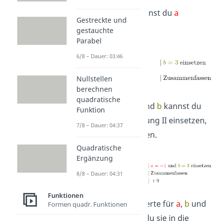
Mithilfe von
b
kannst du
a
Gestreckte und
ausrechnen.
gestauchte
Parabel
6/8 – Dauer: 03:46
Nullstellen
berechnen
quadratische
Die Werte für
a
und
b
kannst du
Funktion
jetzt in die Gleichung II einsetzen,
7/8 – Dauer: 04:37
um
c
auszurechnen.
Quadratische
Ergänzung
8/8 – Dauer: 04:31
Funktionen
Jetzt, da du die Werte für
a
,
b
und
Formen quadr. Funktionen
c
kennst, kannst du sie in die