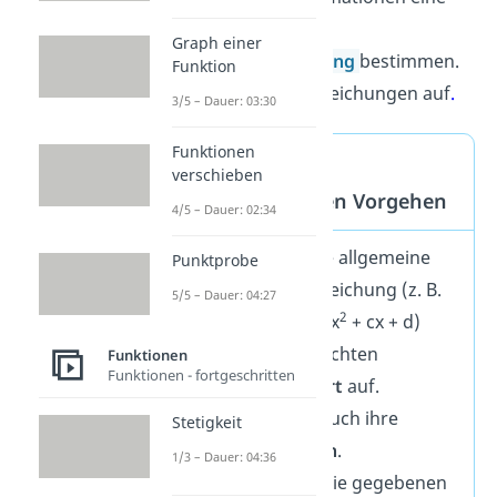
ganzrationale
Graph einer
Funktionsgleichung
bestimmen.
Funktion
Dazu stellst du Gleichungen auf
.
3/5 – Dauer: 03:30
Funktionen
Funktionen
verschieben
rekonstruieren Vorgehen
4/5 – Dauer: 02:34
Schreibe die allgemeine
Punktprobe
Funktionsgleichung (z. B.
5/5 – Dauer: 04:27
3
2
f(x)= ax
+ bx
+ cx + d)
deiner gesuchten
Funktionen
Funktionen - fortgeschritten
Funktionsart
auf.
Bestimme auch ihre
Stetigkeit
Ableitungen
.
1/3 – Dauer: 04:36
Übersetze die gegebenen