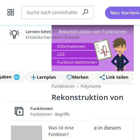
Suche
Neu: Karriere
Lernen lohnt sich!
Entdecke hier deine Chancen.
gaben
Lernplan
Merken
Link teilen
NEU
Funktionen
Polynome
Rekonstruktion von
Funktionen
Funktionen
Funktionen - Begriffe
Wichtige Inhalte in diesem
Was ist eine
Funktion?
Video