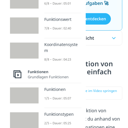
kostenlosen Aufgaben 🚀
6/8 – Dauer: 05:01
Aufgaben entdecken
Funktionswert
7/8 – Dauer: 02:40
Inhaltsübersicht
Koordinatensyste
m
8/8 – Dauer: 04:23
Rekonstruktion von
Funktionen einfach
Funktionen
Grundlagen Funktionen
erklärt
Funktionen
zur Stelle im Video springen
(02:53)
1/5 – Dauer: 05:07
Bei der Rekonstruktion von
Funktionstypen
Funktionen musst du anhand von
2/5 – Dauer: 05:25
gegebenen Informationen eine