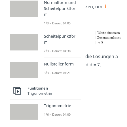
Normalform und
Gleichung I einsetzen, um
d
Scheitelpunktfor
auszurechnen.
m
1/3 – Dauer: 04:05
Scheitelpunktfor
m
2/3 – Dauer: 04:38
Dein LGS hat also die Lösungen a
Nullstellenform
= -1, b = 3, c = 9 und d = 7.
3/3 – Dauer: 04:21
Funktionen
Trigonometrie
Trigonometrie
1/6 – Dauer: 04:00