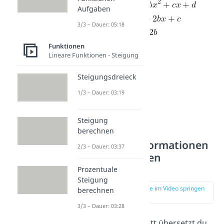
Aufgaben
3/3 – Dauer: 05:18
Funktionen
Lineare Funktionen - Steigung
Steigungsdreieck
1/3 – Dauer: 03:19
Steigung
berechnen
2.Schritt: Informationen
2/3 – Dauer: 03:37
in Gleichungen
übersetzen
Prozentuale
Steigung
zur Stelle im Video springen
berechnen
(01:20)
3/3 – Dauer: 03:28
Im nächsten Schritt übersetzt du