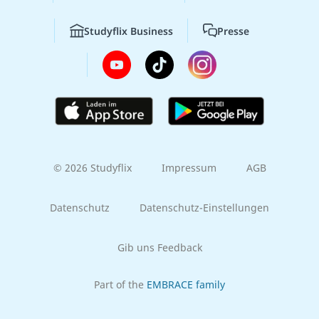
Studyflix Business
Presse
© 2026 Studyflix
Impressum
AGB
Datenschutz
Datenschutz-Einstellungen
Gib uns Feedback
Part of the
EMBRACE family