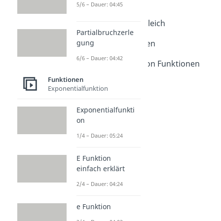
Horner-Schema
5/6 – Dauer: 04:45
Dauer: 04:00
Koeffizientenvergleich
Partialbruchzerle
Dauer: 02:56
gung
Steckbriefaufgaben
Dauer: 04:46
6/6 – Dauer: 04:42
Rekonstruktion von Funktionen
Dauer: 03:37
Funktionen
Trassierung
Exponentialfunktion
Dauer: 05:38
Exponentialfunkti
on
1/4 – Dauer: 05:24
E Funktion
einfach erklärt
2/4 – Dauer: 04:24
e Funktion