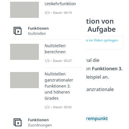
Umkehrfunktion
3/3 – Dauer: 04:19
Rekonstruktion von
Funktionen Aufgabe
Funktionen
Nullstellen
zur Stelle im Video springen
(00:16)
Nullstellen
berechnen
Schaue dir dazu mal die
1/2 – Dauer: 03:27
Rekonstruktion von
Funktionen 3.
Nullstellen
Grades
in einem Beispiel an.
ganzrationaler
Funktionen 3.
Gesucht ist eine ganzrationale
und höheren
Funktion
Grades
2/2 – Dauer: 05:02
3. Grades
mit einem
Extrempunkt
Funktionen
Zuordnungen
bei (-1|2) und