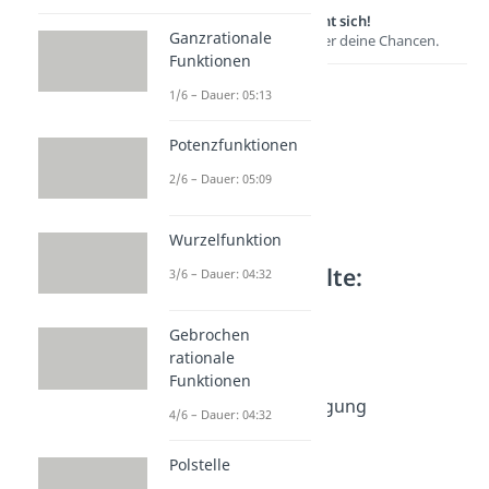
Lernen lohnt sich!
Ganzrationale
Entdecke hier deine Chancen.
Funktionen
1/6 – Dauer: 05:13
Potenzfunktionen
2/6 – Dauer: 05:09
Wurzelfunktion
Weitere Inhalte:
3/6 – Dauer: 04:32
Funktionen
Gebrochen
Polynome
rationale
Polynom
Funktionen
Dauer: 03:55
Linearfaktorzerlegung
4/6 – Dauer: 04:32
Dauer: 06:34
Faktorisieren
Polstelle
Dauer: 04:38