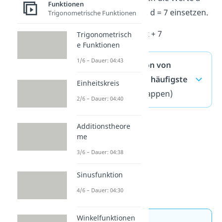
Funktionen
-1, b = 3, c = 9 und d = 7 einsetzen.
Trigonometrische Funktionen
f(x) = -x³ + 3x² + 9x + 7
Trigonometrisch
e Funktionen
1/6 – Dauer: 04:43
Rekonstruktion von
Funktionen — häufigste
Einheitskreis
Fragen
(ausklappen)
2/6 – Dauer: 04:40
Additionstheore
me
3/6 – Dauer: 04:38
Sinusfunktion
4/6 – Dauer: 04:30
Winkelfunktionen