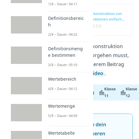
1/8 – Dauer: 04:11
Rekonstruktion von
Definitionsbereic
Funktionen einfach
h
erklärt
(02:53)
2/8 – Dauer: 04:22
Wie du bei der Rekonstruktion
Definitionsmeng
von Funktionen vorgehen musst,
e bestimmen
erfährst du in unserem Beitrag
3/8 – Dauer: 05:10
und in unserem
Video
.
Wertebereich
4/8 – Dauer: 04:12
Klasse
Klasse
Abiturvorbereitung
11
12
Wertemenge
5/8 – Dauer: 04:09
Jetzt neu: Teste dein
Wissen mit unseren
Wertetabelle