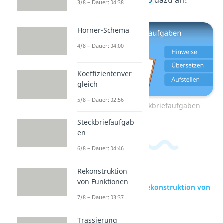
gleich unser
Video
dazu an!
3/8 – Dauer: 04:38
Horner-Schema
4/8 – Dauer: 04:00
Koeffizientenver
gleich
5/8 – Dauer: 02:56
Zum Video: Steckbriefaufgaben
Steckbriefaufgab
en
6/8 – Dauer: 04:46
Rekonstruktion
von Funktionen
zur Videoseite: Rekonstruktion von
Funktionen
7/8 – Dauer: 03:37
Trassierung