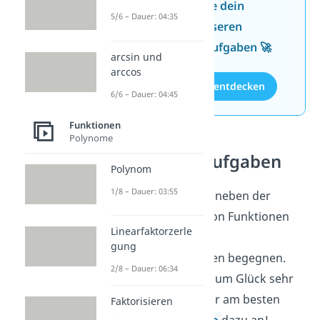
Jetzt neu: Teste dein
5/6 – Dauer: 04:35
Wissen mit unseren
kostenlosen Aufgaben 🚀
arcsin und
arccos
Aufgaben entdecken
6/6 – Dauer: 04:45
Funktionen
Polynome
Steckbriefaufgaben
Polynom
1/8 – Dauer: 03:55
Dir wird in Mathe neben der
Rekonstruktion von Funktionen
Linearfaktorzerle
auch das Thema
gung
Steckbriefaufgaben begegnen.
2/8 – Dauer: 06:34
Das funktioniert zum Glück sehr
ähnlich. Schaue dir am besten
Faktorisieren