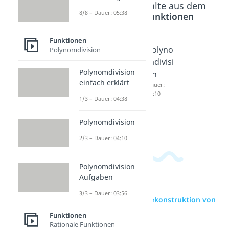
Beliebte Inhalte aus dem
8/8 – Dauer: 05:38
Bereich
Funktionen
Funktionen
Trassie
Polyno
Polyno
Polynomdivision
rung
mdivisi
mdivisi
Polynomdivision
Dauer:
on
on
05:38
einfach erklärt
einfach
Dauer:
04:10
erklärt
1/3 – Dauer: 04:38
Dauer:
04:38
Polynomdivision
2/3 – Dauer: 04:10
Polynomdivision
Aufgaben
3/3 – Dauer: 03:56
zur Videoseite: Rekonstruktion von
Funktionen
Funktionen
Rationale Funktionen