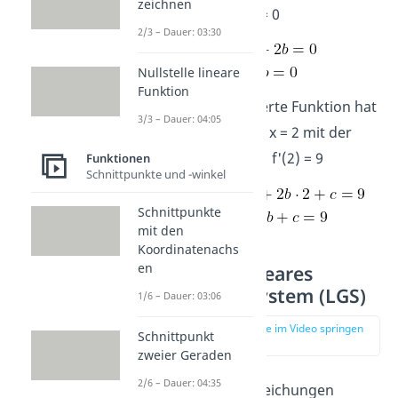
zeichnen
bei x = 1.
→
f“(1) = 0
2/3 – Dauer: 03:30
Nullstelle lineare
Funktion
IV Die rekonstruierte Funktion hat
3/3 – Dauer: 04:05
eine Tangente bei x = 2 mit der
Steigung m = 9.
→
f'(2) = 9
Funktionen
Schnittpunkte und -winkel
Schnittpunkte
mit den
Koordinatenachs
en
3.Schritt: Lineares
Gleichungssystem (LGS)
1/6 – Dauer: 03:06
zur Stelle im Video springen
Schnittpunkt
(02:17)
zweier Geraden
2/6 – Dauer: 04:35
Mithilfe deiner Gleichungen