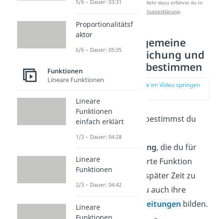
5/6 – Dauer: 03:31
Studyflix zu verbessern. Mehr dazu erfährst du in
unserer
Datenschutzerklärung
.
Proportionalitätsf
aktor
1.Schritt: Allgemeine
6/6 – Dauer: 05:35
Funktionsgleichung und
Ableitungen bestimmen
Funktionen
Lineare Funktionen
zur Stelle im Video springen
(00:47)
Lineare
Funktionen
Im ersten Schritt bestimmst du
einfach erklärt
die
allgemeine
1/3 – Dauer: 04:28
Funktionsgleichung
, die du für
Lineare
deine rekonstruierte Funktion
Funktionen
brauchst. Um dir später Zeit zu
2/3 – Dauer: 04:42
sparen, solltest du auch ihre
ersten beiden
Ableitungen
bilden.
Lineare
Funktionen