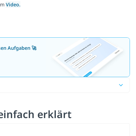
rem
Video.
osen Aufgaben 🚀
einfach erklärt