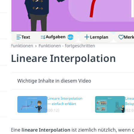
Aufgaben
Text
Lernplan
Mer
NEU
Funktionen
Funktionen - fortgeschritten
Lineare Interpolation
Wichtige Inhalte in diesem Video
Lineare Interpolation
Linea
— einfach erklärt
Beisp
(00:12)
(02:0
Eine
lineare Interpolation
ist ziemlich nützlich, wenn