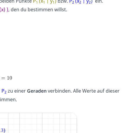
beiden Punkte
P
(x
| y
)
bzw.
P
(x
| y
)
ein.
1
1
1
2
2
2
(x) )
, den du bestimmen willst.
d
P
zu einer
Geraden
verbinden. Alle Werte auf dieser
2
stimmen.