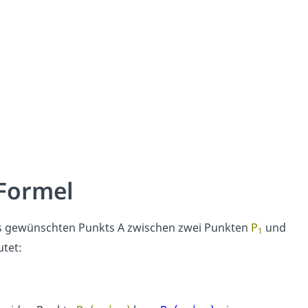
 Formel
s gewünschten Punkts A zwischen zwei Punkten
P
und
1
utet: