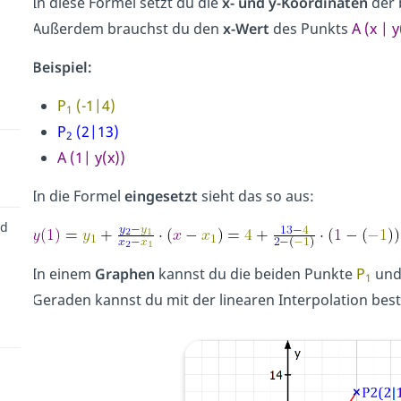
In diese Formel setzt du die
x- und y-Koordinaten
der 
Außerdem brauchst du den
x-Wert
des Punkts
A (x | y
Beispiel:
P
(-1|4)
1
P
(2|13)
2
A (1| y(x))
In die Formel
eingesetzt
sieht das so aus:
nd
In einem
Graphen
kannst du die beiden Punkte
P
un
1
Geraden kannst du mit der linearen Interpolation be