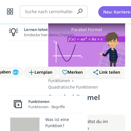
Suche
Neu: Karriere
Lernen lohnt sich!
Entdecke hier deine Chancen.
gaben
Lernplan
Merken
Link teilen
NEU
Funktionen
Quadratische Funktionen
Parabel Formel
Funktionen
(Video)
Funktionen - Begriffe
Was ist eine
Weitere Infos erhältst du im
Funktion?
Beitrag zum Video