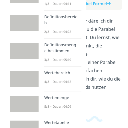
zum Beitrag: Parabel Formel
1/8 – Dauer: 04:11
Definitionsbereic
In diesem Video erkläre ich dir
h
anschaulich, wie du die Parabel
2/8 – Dauer: 04:22
Formel anwendest. Du lernst, wie
Definitionsmeng
du den Scheitelpunkt, die
e bestimmen
Nullstellen und die
3/8 – Dauer: 05:10
Öffnungsrichtung einer Parabel
bestimmst. Mit einfachen
Wertebereich
Beispielen zeige ich dir, wie du die
4/8 – Dauer: 04:12
Formel in der Praxis nutzen
kannst.
Wertemenge
5/8 – Dauer: 04:09
Wertetabelle