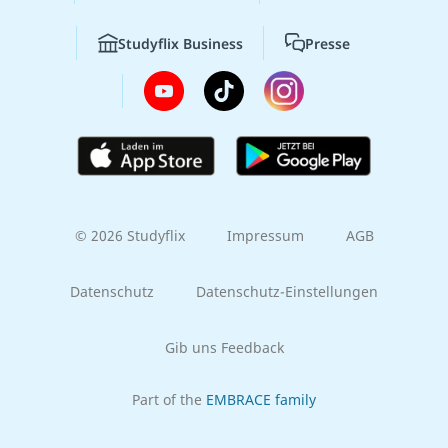
Studyflix Business
Presse
© 2026 Studyflix
Impressum
AGB
Datenschutz
Datenschutz-Einstellungen
Gib uns Feedback
Part of the
EMBRACE family