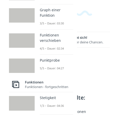
Graph einer
Funktion
3/5 – Dauer: 03:30
Funktionen
Lernen lohnt sich!
verschieben
Entdecke hier deine Chancen.
4/5 – Dauer: 02:34
Punktprobe
5/5 – Dauer: 04:27
Funktionen
Funktionen - fortgeschritten
Weitere Inhalte:
Stetigkeit
Funktionen
1/3 – Dauer: 04:36
Quadratische Funktionen