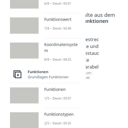
6/8 – Dauer: 05:01
Beliebte Inhalte aus dem
Funktionswert
Bereich
Funktionen
7/8 – Dauer: 02:40
Parabel
Scheitel
Gestrec
Koordinatensyste
zeichne
punkt
kte und
m
n
Dauer:
gestauc
05:03
Dauer:
hte
8/8 – Dauer: 04:23
04:37
Parabel
Funktionen
Dauer:
Grundlagen Funktionen
03:46
Funktionen
1/5 – Dauer: 05:07
Funktionstypen
2/5 – Dauer: 05:25