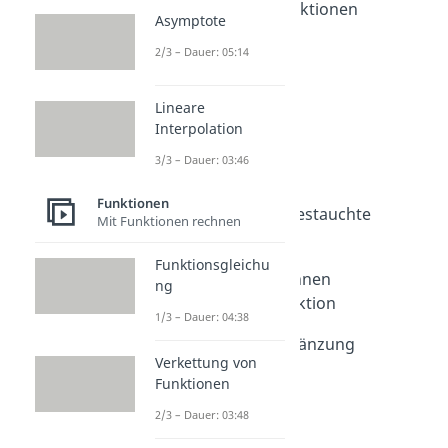
Quadratische Funktionen
Asymptote
Dauer: 04:52
Parabel
2/3 – Dauer: 05:14
Dauer: 04:40
Parabel Formel
Lineare
Dauer: 04:22
Interpolation
Parabel zeichnen
Dauer: 04:37
3/3 – Dauer: 03:46
Scheitelpunkt
Dauer: 05:03
Funktionen
Gestreckte und gestauchte
Mit Funktionen rechnen
Parabel
Dauer: 03:46
Funktionsgleichu
Nullstellen berechnen
ng
quadratische Funktion
1/3 – Dauer: 04:38
Dauer: 04:37
Quadratische Ergänzung
Verkettung von
Dauer: 04:31
Funktionen
2/3 – Dauer: 03:48