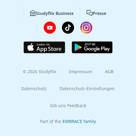
Studyflix Business
Presse
© 2026 Studyflix
Impressum
AGB
Datenschutz
Datenschutz-Einstellungen
Gib uns Feedback
Part of the
EMBRACE family