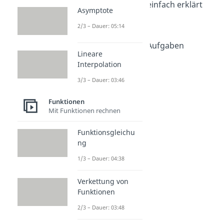
Polynomdivision einfach erklärt
Asymptote
Dauer: 04:38
Polynomdivision
2/3 – Dauer: 05:14
Dauer: 04:10
Polynomdivision Aufgaben
Lineare
Dauer: 03:56
Interpolation
3/3 – Dauer: 03:46
Funktionen
Mit Funktionen rechnen
Funktionsgleichu
ng
1/3 – Dauer: 04:38
Verkettung von
Funktionen
2/3 – Dauer: 03:48