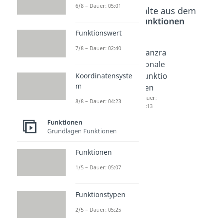
6/8 – Dauer: 05:01
Beliebte Inhalte aus dem
Bereich
Funktionen
Funktionswert
7/8 – Dauer: 02:40
Polyno
Polyno
Ganzra
mdivisi
mdivisi
tionale
on
on
Funktio
Koordinatensyste
m
Dauer:
Aufgab
nen
04:10
en
Dauer:
8/8 – Dauer: 04:23
05:13
Dauer:
03:56
Funktionen
Grundlagen Funktionen
Funktionen
1/5 – Dauer: 05:07
Funktionstypen
2/5 – Dauer: 05:25