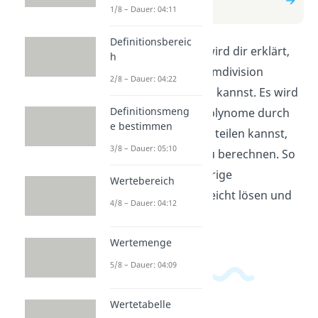
einfach erklärt
1/8 – Dauer: 04:11
Definitionsbereic
In diesem Video wird dir erklärt,
h
wie du die Polynomdivision
2/8 – Dauer: 04:22
einfach verstehen kannst. Es wird
Definitionsmeng
gezeigt, wie du Polynome durch
e bestimmen
andere Polynome teilen kannst,
3/8 – Dauer: 05:10
um die Division zu berechnen. So
kannst du schwierige
Wertebereich
Matheaufgaben leicht lösen und
4/8 – Dauer: 04:12
verstehen.
Wertemenge
5/8 – Dauer: 04:09
Wertetabelle