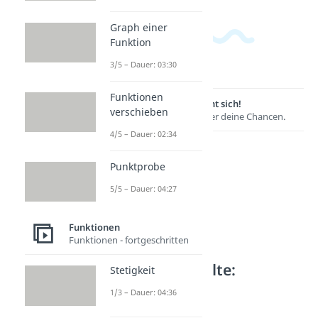
Graph einer
Funktion
3/5 – Dauer: 03:30
Funktionen
Lernen lohnt sich!
verschieben
Entdecke hier deine Chancen.
4/5 – Dauer: 02:34
Punktprobe
5/5 – Dauer: 04:27
Funktionen
Funktionen - fortgeschritten
Weitere Inhalte:
Stetigkeit
Funktionen
1/3 – Dauer: 04:36
Polynomdivision