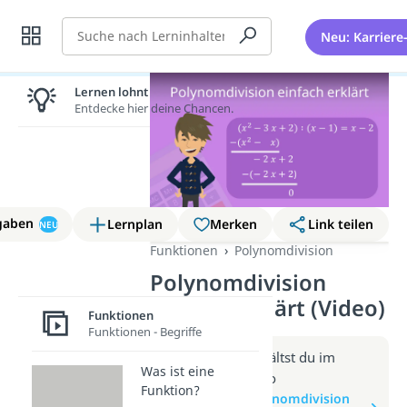
Suche
Neu: Karriere
Lernen lohnt sich!
Entdecke hier deine Chancen.
gaben
Lernplan
Merken
Link teilen
NEU
Funktionen
Polynomdivision
Polynomdivision
einfach erklärt (Video)
Funktionen
Funktionen - Begriffe
Weitere Infos erhältst du im
Was ist eine
Beitrag zum Video
Funktion?
zum Beitrag: Polynomdivision