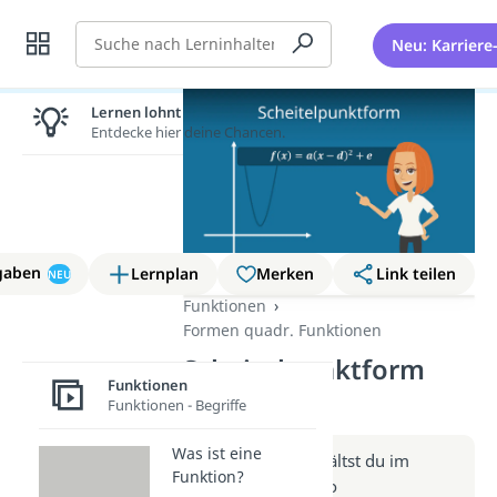
Suche
Neu: Karriere
Lernen lohnt sich!
Entdecke hier deine Chancen.
gaben
Lernplan
Merken
Link teilen
NEU
Funktionen
Formen quadr. Funktionen
Scheitelpunktform
Funktionen
(Video)
Funktionen - Begriffe
Was ist eine
Weitere Infos erhältst du im
Funktion?
Beitrag zum Video