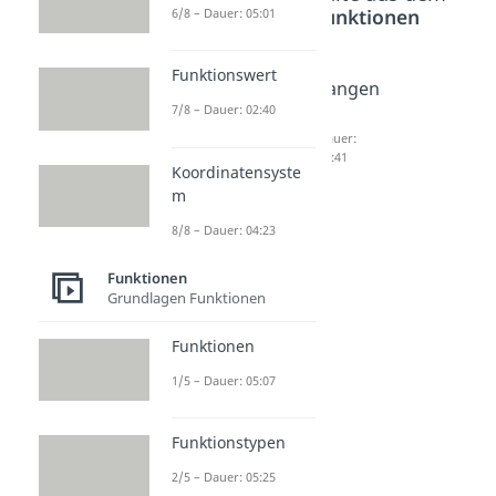
Bereich
Funktionen
6/8 – Dauer: 05:01
Funktionswert
Nullstel
Trigono
Tangen
7/8 – Dauer: 02:40
lenfor
metrie
s
m
Dauer:
Dauer:
04:00
04:41
Dauer:
Koordinatensyste
04:21
m
8/8 – Dauer: 04:23
Funktionen
Grundlagen Funktionen
Funktionen
1/5 – Dauer: 05:07
Funktionstypen
2/5 – Dauer: 05:25