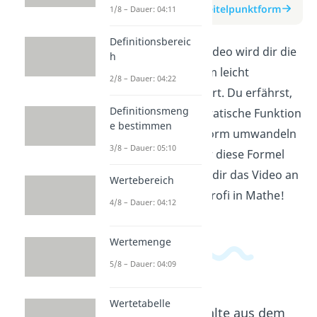
zum Beitrag: Scheitelpunktform
1/8 – Dauer: 04:11
Definitionsbereic
In diesem Erklärvideo wird dir die
h
Scheitelpunktform leicht
2/8 – Dauer: 04:22
verständlich erklärt. Du erfährst,
Definitionsmeng
wie du eine quadratische Funktion
e bestimmen
in Scheitelpunktform umwandeln
3/8 – Dauer: 05:10
kannst und wofür diese Formel
wichtig ist. Schau dir das Video an
Wertebereich
und werde zum Profi in Mathe!
4/8 – Dauer: 04:12
Wertemenge
5/8 – Dauer: 04:09
Wertetabelle
Beliebte Inhalte aus dem