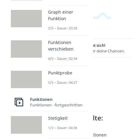
Graph einer
Funktion
3/5 – Dauer: 03:30
Funktionen
Lernen lohnt sich!
verschieben
Entdecke hier deine Chancen.
4/5 – Dauer: 02:34
Punktprobe
5/5 – Dauer: 04:27
Funktionen
Funktionen - fortgeschritten
Weitere Inhalte:
Stetigkeit
Funktionen
1/3 – Dauer: 04:36
Formen quadr. Funktionen