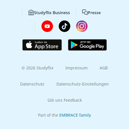
Studyflix Business
Presse
© 2026 Studyflix
Impressum
AGB
Datenschutz
Datenschutz-Einstellungen
Gib uns Feedback
Part of the
EMBRACE family