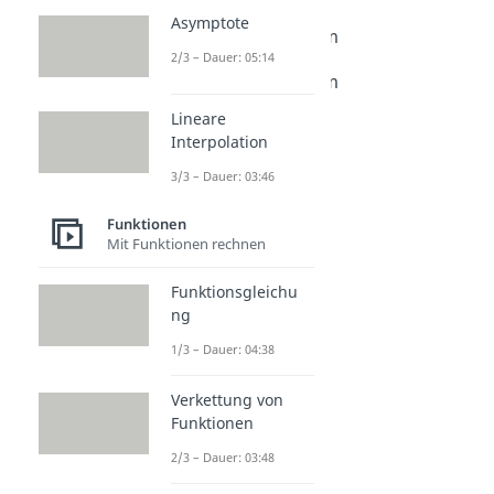
Normalform und
Asymptote
Scheitelpunktform
2/3 – Dauer: 05:14
Dauer: 04:05
Scheitelpunktform
Dauer: 04:38
Lineare
Nullstellenform
Interpolation
Dauer: 04:21
3/3 – Dauer: 03:46
Funktionen
Mit Funktionen rechnen
Funktionsgleichu
ng
1/3 – Dauer: 04:38
Verkettung von
Funktionen
2/3 – Dauer: 03:48