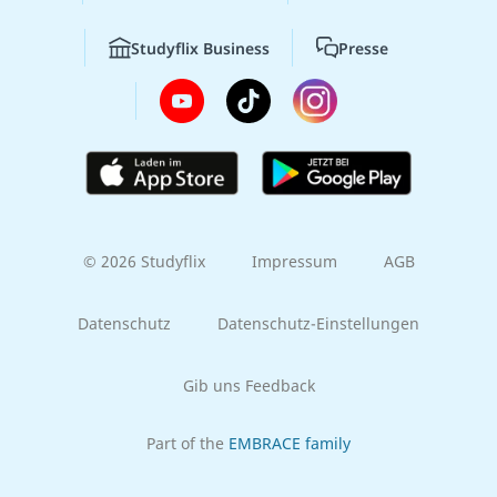
Studyflix Business
Presse
© 2026 Studyflix
Impressum
AGB
Datenschutz
Datenschutz-Einstellungen
Gib uns Feedback
Part of the
EMBRACE family