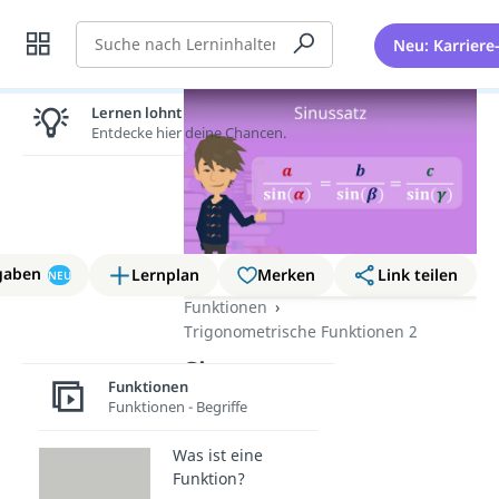
Suche
Neu: Karriere
Lernen lohnt sich!
Entdecke hier deine Chancen.
gaben
Lernplan
Merken
Link teilen
NEU
Funktionen
Trigonometrische Funktionen 2
Sinussatz
Funktionen
Funktionen - Begriffe
Was ist eine
Funktion?