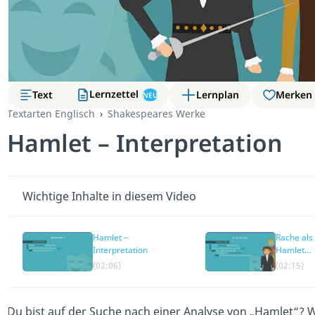
Lernzettel
Text
Lernplan
Merken
NEU
Textarten Englisch
Shakespeares Werke
Hamlet – Interpretation
Wichtige Inhalte in diesem Video
Hamlet –
Rache als 
Interpretation
Hamlet
Interpreta
(02:06)
(02:15)
Du bist auf der Suche nach einer Analyse von „Hamlet“? W