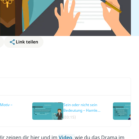
Link teilen
Motiv –
Sein oder nicht sein
Bedeutung – Hamlet
tion
Interpretation
(03:15)
ir zeigen dir hier und im
Video,
wie du das Drama im