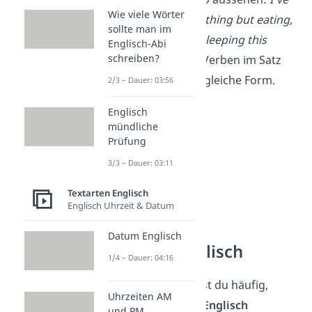
Wie viele Wörter
been doing nothing but eating,
sollte man im
studying and sleeping this
Englisch-Abi
schreiben?
weekend.
Die Verben im Satz
haben alle die gleiche Form.
2/3 – Dauer: 03:56
Englisch
mündliche
Prüfung
3/3 – Dauer: 03:11
Textarten Englisch
Englisch Uhrzeit & Datum
Datum Englisch
Analyse Englisch
1/4 – Dauer: 04:16
Parallelisms
findest du häufig,
Uhrzeiten AM
wenn du
Texte in Englisch
und PM