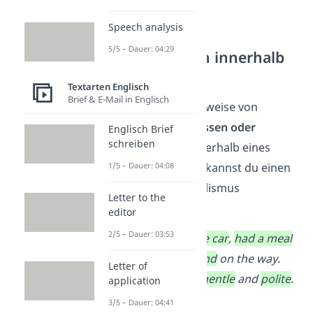
Speech analysis
5/5 – Dauer: 04:29
Aufzählungen innerhalb
eines Satzes
Textarten Englisch
Brief & E-Mail in Englisch
Wenn du beispielsweise von
mehreren Erlebnissen oder
Englisch Brief
schreiben
Eigenschaften
innerhalb eines
Satzes berichtest, kannst du einen
1/5 – Dauer: 04:08
englischen Parallelismus
Letter to the
verwenden.
editor
2/5 – Dauer: 03:53
We
parked the car
,
had a meal
and
met a friend
on the way.
Letter of
He was
kind
,
gentle
and
polite
.
application
3/5 – Dauer: 04:41