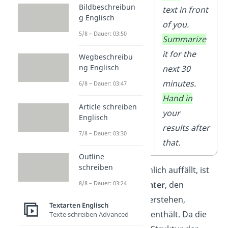
Bildbeschreibun
in front of you.
text in front
g Englisch
Summarizing
is
of you.
5/8 – Dauer: 03:50
what you will
Summarize
be doing for
it for the
Wegbeschreibu
ng Englisch
the next 30
next 30
minutes. After
minutes.
6/8 – Dauer: 03:47
that, you’re
Hand in
Article schreiben
going to
hand
your
Englisch
in
your results.
results after
7/8 – Dauer: 03:30
that.
Outline
schreiben
Wie dir wahrscheinlich auffällt, ist
8/8 – Dauer: 03:24
es um einiges
leichter
, den
Textabschnitt zu verstehen,
Textarten Englisch
der
Parallelismen
enthält. Da die
Texte schreiben Advanced