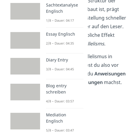
grammatikalische Struktur der
Sachtextanalyse
Sätze gleich aufgebaut ist, prägt
Englisch
sich die Aufgabenstellung schneller
1/8 – Dauer: 04:17
ein und wirkt klarer auf den Leser.
Essay Englisch
Das ist auch der übliche Effekt
(effect)
eines
parallelisms
.
2/8 – Dauer: 04:35
Merke:
Einen Parallelismus in
Diary Entry
Englisch verwendest du also vor
3/8 – Dauer: 04:45
allem dann, wenn du
Anweisungen
gibst oder
Aufzählungen
machst.
Blog entry
schreiben
4/8 – Dauer: 03:57
Mediation
Englisch
5/8 – Dauer: 03:47