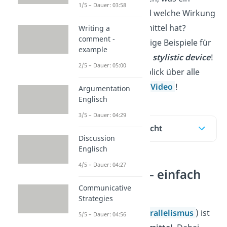
1/5 – Dauer: 03:58
Parallelism
ist und welche Wirkung
das englische Stilmittel hat?
Writing a
comment -
Hier
findest du einige Beispiele für
example
den
Parallelism
als
stylistic device
!
2/5 – Dauer: 05:00
Einen guten Überblick über alle
Stilmittel gibt’s im
Video
!
Argumentation
Englisch
3/5 – Dauer: 04:29
Inhaltsübersicht
Discussion
Englisch
4/5 – Dauer: 04:27
Parallelism – einfach
erklärt
Communicative
Strategies
Parallelism
(dt.
Parallelismus
) ist
5/5 – Dauer: 04:56