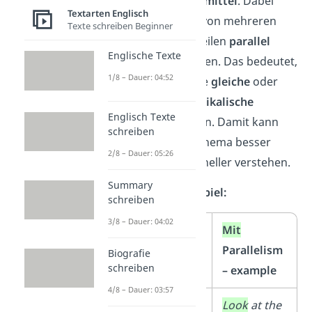
ein englisches
Stilmittel
. Dabei
Textarten Englisch
wird die Struktur von mehreren
Texte schreiben Beginner
Sätzen oder Satzteilen
parallel
Englische Texte
zueinander gehalten. Das bedeutet,
1/8 – Dauer: 04:52
dass die Sätze eine
gleiche
oder
ähnliche
grammatikalische
Englisch Texte
Struktur
aufweisen. Damit kann
schreiben
der Leser einem Thema besser
2/8 – Dauer: 05:26
folgen und es schneller verstehen.
Summary
Parallelism – Beispiel:
schreiben
3/8 – Dauer: 04:02
Ohne
Mit
Parallelism –
Parallelism
Biografie
schreiben
example
– example
4/8 – Dauer: 03:57
Look
at the text
Look
at the