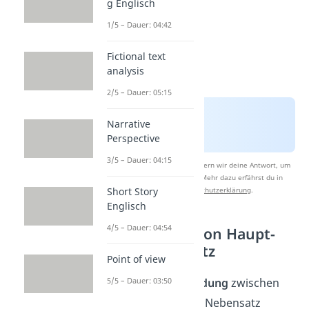
g Englisch
1/5 – Dauer: 04:42
Fictional text
analysis
2/5 – Dauer: 05:15
Narrative
Perspective
3/5 – Dauer: 04:15
Nach Beantwortung speichern wir deine Antwort, um
Studyflix zu verbessern. Mehr dazu erfährst du in
unserer
Datenschutzerklärung
.
Short Story
Englisch
4/5 – Dauer: 04:54
Verbindung von Haupt-
und Nebensatz
Point of view
Wenn eine
Verbindung
zwischen
5/5 – Dauer: 03:50
einem Haupt- und Nebensatz