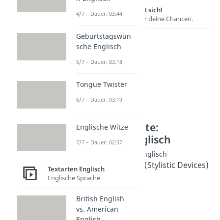
Lernen lohnt sich!
4/7 – Dauer: 03:44
Entdecke hier deine Chancen.
Geburtstagswün
sche Englisch
5/7 – Dauer: 03:18
Tongue Twister
6/7 – Dauer: 03:19
Weitere Inhalte:
Englische Witze
Textarten Englisch
7/7 – Dauer: 02:57
Sonstige Analysen Englisch
Stilmittel Englisch (Stylistic Devices)
Textarten Englisch
Dauer: 04:45
Englische Sprache
Analyse Englisch
Dauer: 04:39
British English
Cartoon analysis
vs. American
Dauer: 03:47
English