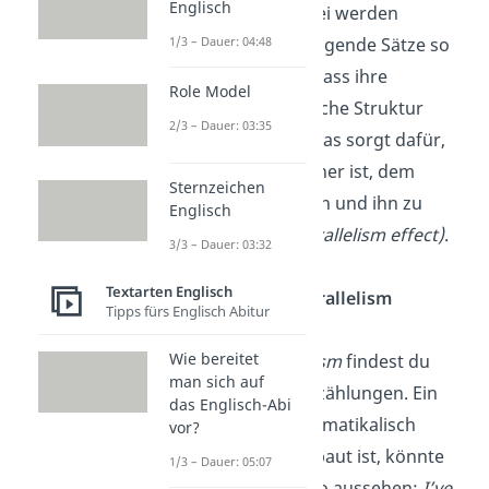
Englisch
Stilmittel. Dabei werden
aufeinanderfolgende Sätze so
1/3 – Dauer: 04:48
geschrieben, dass ihre
Role Model
grammatikalische Struktur
2/3 – Dauer: 03:35
gleich bleibt. Das sorgt dafür,
dass es einfacher ist, dem
Sternzeichen
Inhalt zu folgen und ihn zu
Englisch
verstehen
(parallelism effect)
.
3/3 – Dauer: 03:32
Textarten Englisch
Was ist ein Parallelism
Tipps fürs Englisch Abitur
example?
Wie bereitet
Einen
Parallelism
findest du
man sich auf
häufig bei Aufzählungen. Ein
das Englisch-Abi
Satz, der grammatikalisch
vor?
parallel aufgebaut ist, könnte
1/3 – Dauer: 05:07
zum Beispiel so aussehen:
I’ve