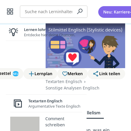
Suche
Neu: Karriere
Lernen lohnt sich!
Entdecke hier deine Chancen.
zettel
Lernplan
Merken
Link teilen
NEU
Textarten Englisch
Sonstige Analysen Englisch
Parallelism
Textarten Englisch
Argumentative Texte Englisch
Übersicht
Parallelism
Comment
schreiben
Du möchtest wissen, was ein