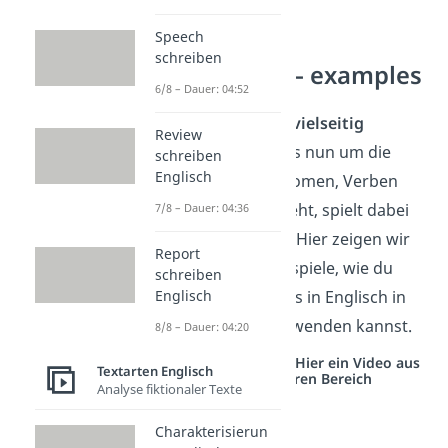
Speech
schreiben
Parallelism – examples
6/8 – Dauer: 04:52
Ein
Parallelism
ist
vielseitig
Review
verwendbar
. Ob es nun um die
schreiben
Englisch
Aufzählung von Nomen, Verben
oder Adjektiven geht, spielt dabei
7/8 – Dauer: 04:36
keine große Rolle. Hier zeigen wir
Report
dir jetzt einige Beispiele, wie du
schreiben
einen Parallelismus in Englisch in
Englisch
deinen Sätzen verwenden kannst.
8/8 – Dauer: 04:20
Studyflix vernetzt: Hier ein Video aus
Textarten Englisch
einem anderen Bereich
Analyse fiktionaler Texte
Charakterisierun