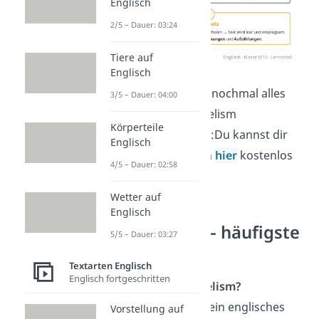
Englisch
2/5 – Dauer: 03:24
Tiere auf
Englisch
Hier haben wir dir nochmal alles
3/5 – Dauer: 04:00
zum Thema Parallelism
Körperteile
zusammengefasst:Du kannst dir
Englisch
die Übersicht auch
hier
kostenlos
4/5 – Dauer: 02:58
herunterladen!
Wetter auf
Englisch
Parallelism – häufigste
5/5 – Dauer: 03:27
Fragen
Textarten Englisch
Englisch fortgeschritten
Was ist Parallelism?
Parallelism
ist ein englisches
Vorstellung auf