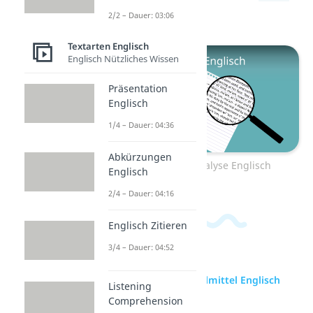
dazu.
2/2 – Dauer: 03:06
Textarten Englisch
Englisch Nützliches Wissen
Präsentation
Englisch
1/4 – Dauer: 04:36
Abkürzungen
Zum Video: Analyse Englisch
Englisch
2/4 – Dauer: 04:16
Englisch Zitieren
3/4 – Dauer: 04:52
zur Videoseite: Stilmittel Englisch
Listening
(Stylistic Devices)
Comprehension