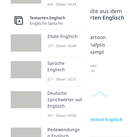
4/4 – Dauer: 04:24
Beliebte Inhalte aus dem
Bereich
Textarten Englisch
Textarten Englisch
Englische Sprüche
Zitate Englisch
Analyse
Cartoon
Cartoon
Englisch
analysis
analysis
1/7 – Dauer: 02:49
Dauer:
Dauer:
exampl
04:39
03:47
e
Sprüche
Dauer:
Englisch
03:41
2/7 – Dauer: 02:37
Deutsche
Sprichwörter auf
Englisch
3/7 – Dauer: 03:03
zur Videoseite: Stilmittel Englisch
(Stylistic Devices)
Redewendunge
n Englisch