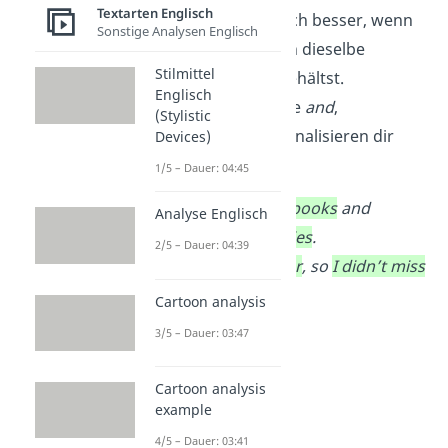
Textarten Englisch
vorliegt, liest es sich besser, wenn
Sonstige Analysen Englisch
du in beiden Teilen dieselbe
Stilmittel
Satzstruktur beibehältst.
Englisch
Konjunktionen
wie
and
,
(Stylistic
but
,
or
oder
so
signalisieren dir
Devices)
solche Sätze.
1/5 – Dauer: 04:45
I like
reading books
and
Analyse Englisch
watching movies
.
2/5 – Dauer: 04:39
I didn’t like her
, so
I didn’t miss
her
.
Cartoon analysis
3/5 – Dauer: 03:47
Cartoon analysis
example
4/5 – Dauer: 03:41