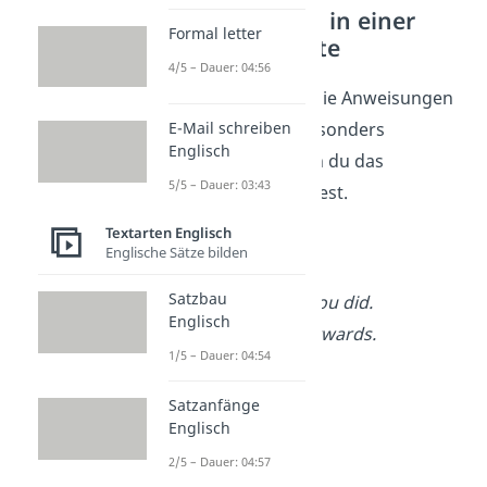
Anweisungen in einer
Formal letter
Stichpunktliste
4/5 – Dauer: 04:56
Stichpunktlisten, die Anweisungen
enthalten, sind besonders
E-Mail schreiben
Englisch
einprägsam
, wenn du das
5/5 – Dauer: 03:43
Stilmittel verwendest.
Textarten Englisch
Take
a seat.
Englische Sätze bilden
Look
at me.
Satzbau
Tell
me what you did.
Englisch
Go
home afterwards.
1/5 – Dauer: 04:54
Satzanfänge
Englisch
2/5 – Dauer: 04:57