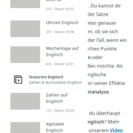
analysieren
musst. Du kannst dir
2/4 – Dauer: 02:52
dazu die
Struktur
der Sätze
innerhalb eines Textes genauer
Uhrzeit Englisch
ansehen und prüfen, ob sie sich
3/4 – Dauer: 03:58
ähnelt
. Das ist oft der Fall, wenn ein
Autor seine inhaltlichen Punkte
Wochentage auf
Englisch
besonders
betonen
oder
4/4 – Dauer: 02:01
interessant darstellen möchte. Als
Stilmittel
ist der englische
Textarten Englisch
Zahlen & Buchstaben Englisch
Parallelismus wegen seiner Effekte
daher bei einer
Textanalyse
Zahlen auf
wichtig.
Englisch
1/2 – Dauer: 05:29
Aber wie schreibst du überhaupt
eine
Analyse auf Englisch
? Mehr
Alphabet
Infos findest du in unserem
Video
Englisch