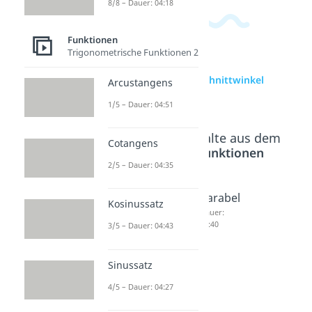
8/8 – Dauer: 04:18
Funktionen
Trigonometrische Funktionen 2
zur Videoseite: Schnittwinkel
Arcustangens
berechnen
1/5 – Dauer: 04:51
Beliebte Inhalte aus dem
Cotangens
Bereich
Funktionen
2/5 – Dauer: 04:35
Steigun
Quadra
Parabel
Kosinussatz
gswink
tische
Dauer:
04:40
3/5 – Dauer: 04:43
el
Funktio
Dauer:
nen
04:40
Dauer:
Sinussatz
04:52
4/5 – Dauer: 04:27