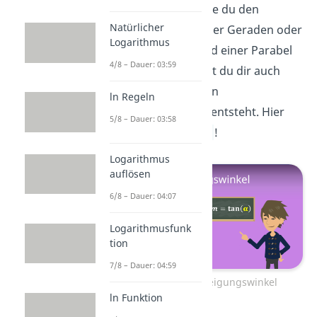
und nun weißt, wie du den
Natürlicher
Schnittpunkt zweier Geraden oder
Logarithmus
einer Geraden und einer Parabel
4/8 – Dauer: 03:59
bestimmst, kannst du dir auch
anschauen, wie ein
ln Regeln
Steigungswinkel
entsteht. Hier
5/8 – Dauer: 03:58
geht’s zum
Video
!
Logarithmus
auflösen
6/8 – Dauer: 04:07
Logarithmusfunk
tion
7/8 – Dauer: 04:59
Zum Video: Steigungswinkel
ln Funktion