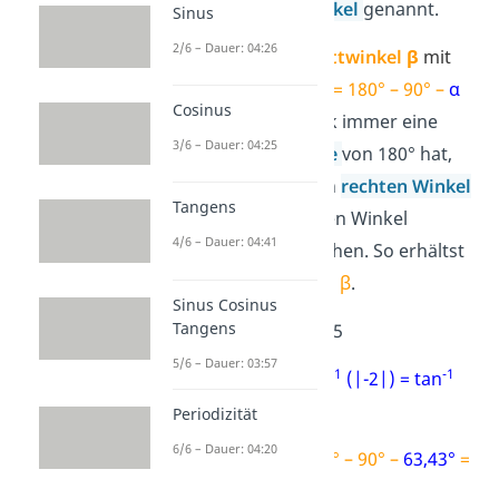
Steigungswinkel
genannt.
Sinus
2/6 – Dauer: 04:26
Schritt:
Schnittwinkel β
mit
der y-Achse
β = 180° – 90° –
α
Cosinus
Da ein Dreieck immer eine
3/6 – Dauer: 04:25
Winkelsumme
von 180° hat,
kannst du den
rechten Winkel
Tangens
(90°) sowie den Winkel
4/6 – Dauer: 04:41
α
davon abziehen. So erhältst
du den Winkel
β
.
Sinus Cosinus
Tangens
Beispiel:
y = -2x + 5
5/6 – Dauer: 03:57
-1
-1
1. Schritt
:
α = tan
(|-2|) = tan
(2) = 63,43°
Periodizität
6/6 – Dauer: 04:20
2. Schritt
:
β = 180° – 90° –
63,43°
=
26,57°