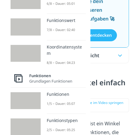
Jetzt neu: Teste dein
6/8 – Dauer: 05:01
Wissen mit unseren
kostenlosen Aufgaben 🚀
Funktionswert
7/8 – Dauer: 02:40
Aufgaben entdecken
Koordinatensyste
m
Inhaltsübersicht
8/8 – Dauer: 04:23
Funktionen
Schnittwinkel einfach
Grundlagen Funktionen
erklärt
Funktionen
zur Stelle im Video springen
1/5 – Dauer: 05:07
(00:13)
Funktionstypen
Ein Schnittwinkel ist ein Winkel
2/5 – Dauer: 05:25
zwischen zwei Funktionen, die