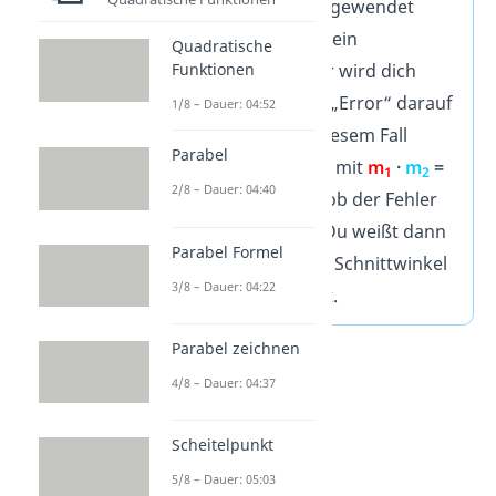
Formel nicht angewendet
werden kann. Dein
Quadratische
Funktionen
Taschenrechner wird dich
aber mit einem „Error“ darauf
1/8 – Dauer: 04:52
hinweisen. In diesem Fall
Parabel
kannst du dann mit
m
·
m
=
1
2
2/8 – Dauer: 04:40
-1
überprüfen, ob der Fehler
daher kommt. Du weißt dann
Parabel Formel
direkt, dass der Schnittwinkel
3/8 – Dauer: 04:22
90 Grad beträgt.
Parabel zeichnen
4/8 – Dauer: 04:37
Scheitelpunkt
5/8 – Dauer: 05:03