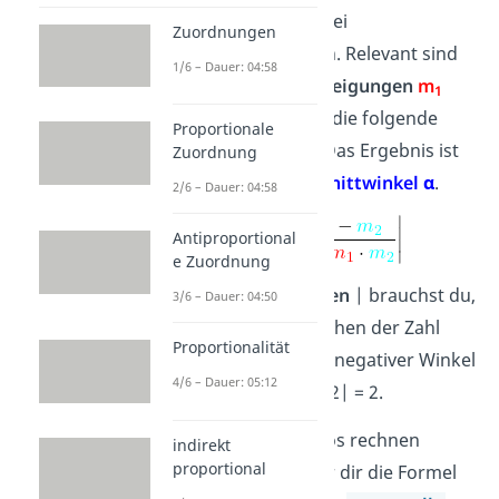
beispielsweise zwei
Zuordnungen
Geraden gegeben. Relevant sind
1/6 – Dauer: 04:58
hier die beiden
Steigungen
m
1
und
m
,
die du in die folgende
2
Proportionale
Formel einsetzt. Das Ergebnis ist
Zuordnung
der gesuchte
Schnittwinkel α
.
2/6 – Dauer: 04:58
Antiproportional
e Zuordnung
Die
Betragszeichen
| brauchst du,
3/6 – Dauer: 04:50
damit das Vorzeichen der Zahl
Proportionalität
wegfällt und kein negativer Winkel
4/6 – Dauer: 05:12
herauskommt: |-2| = 2.
Damit du direkt los rechnen
indirekt
proportional
kannst, haben wir dir die Formel