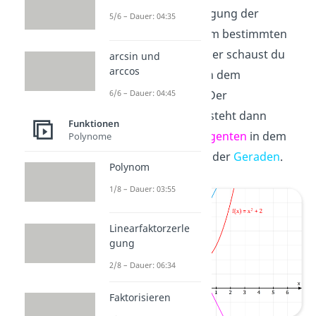
Ableitung die Steigung der
5/6 – Dauer: 04:35
Tangente
an einem bestimmten
Punkt darstellt. Hier schaust du
arcsin und
arccos
dir die Steigung in dem
6/6 – Dauer: 04:45
Schnittpunkt an. Der
Schnittwinkel entsteht dann
Funktionen
zwischen der
Tangenten
in dem
Polynome
Schnittpunkt und der
Geraden
.
Polynom
1/8 – Dauer: 03:55
Linearfaktorzerle
gung
2/8 – Dauer: 06:34
Faktorisieren