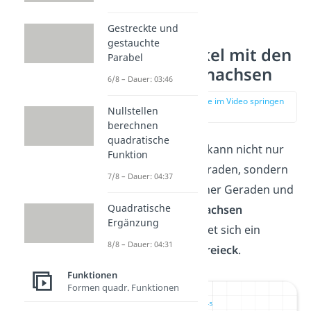
Gestreckte und
gestauchte
Schnittwinkel mit den
Parabel
Koordinatenachsen
6/8 – Dauer: 03:46
zur Stelle im Video springen
Nullstellen
(03:32)
berechnen
quadratische
Ein Schnittwinkel kann nicht nur
Funktion
zwischen zwei Geraden, sondern
7/8 – Dauer: 04:37
auch zwischen einer Geraden und
Quadratische
den
Koordinatenachsen
Ergänzung
entstehen. Es bildet sich ein
8/8 – Dauer: 04:31
rechtwinkliges Dreieck
.
Funktionen
Formen quadr. Funktionen