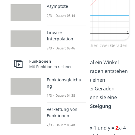
Asymptote
2/3 – Dauer: 05:14
Lineare
Interpolation
Schnittwinkel zwischen zwei Geraden
3/3 – Dauer: 03:46
Funktionen
Damit aber erstmal ein Winkel
Mit Funktionen rechnen
zwischen zwei Geraden entstehen
kann, brauchst du einen
Funktionsgleichu
ng
Schnittpunkt
. Zwei Geraden
1/3 – Dauer: 04:38
schneiden sich, wenn sie eine
unterschiedliche Steigung
Verkettung von
besitzen.
Funktionen
2/3 – Dauer: 03:48
Die Geraden y =
2
x-1 und y =
2
x+4