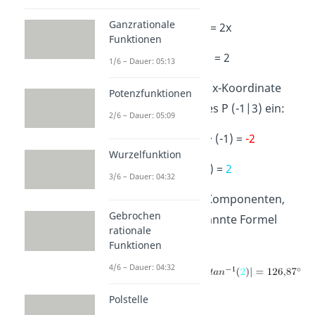
Ganzrationale
f'(x) = 2x
Funktionen
g'(x) = 2
1/6 – Dauer: 05:13
Dann setzt du die x-Koordinate
Potenzfunktionen
des Schnittpunktes P (-1|3) ein:
2/6 – Dauer: 05:09
f'(-1) = 2 · (-1) =
-2
Wurzelfunktion
g'(-1) =
2
3/6 – Dauer: 04:32
Nun hast du alle Komponenten,
Gebrochen
um die oben genannte Formel
rationale
anzuwenden:
Funktionen
4/6 – Dauer: 04:32
Polstelle