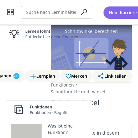
Suche
Neu: Karriere
Lernen lohnt sich!
Entdecke hier deine Chancen.
gaben
Lernplan
Merken
Link teilen
NEU
Funktionen
Schnittpunkte und -winkel
Schnittwinkel
Funktionen
berechnen
Funktionen - Begriffe
Was ist eine
Funktion?
Wichtige Inhalte in diesem