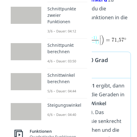
bestimmen, setzt du die
Schnittpunkte
zweier
Steigungen der Funktionen in die
Funktionen
Formel ein:
3/6 – Dauer: 04:12
Schnittpunkt
berechnen
Ausnahme: 90 Grad
4/6 – Dauer: 03:50
Winkel
Schnittwinkel
berechnen
Wenn
m
·
m
= -1
ergibt, dann
1
2
5/6 – Dauer: 04:44
schneiden sich die Geraden in
einem
90 Grad Winkel
Steigungswinkel
(rechter Winkel). Das
6/6 – Dauer: 04:40
bedeutet, dass sie senkrecht
aufeinander stehen und die
Funktionen
Quadratische Funktionen