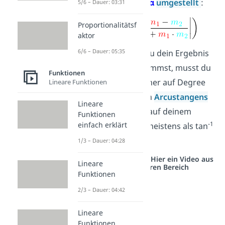
auch schon nach
α
umgestellt
:
5/6 – Dauer: 03:31
Proportionalitätsf
aktor
6/6 – Dauer: 05:35
Vorsicht:
Damit du dein Ergebnis
in Grad rausbekommst, musst du
Funktionen
den Taschenrechner auf Degree
Lineare Funktionen
(DEG) stellen. Den
Arcustangens
Lineare
selbst findest du auf deinem
Funktionen
-1
einfach erklärt
Taschenrechner meistens als tan
oder arctan.
1/3 – Dauer: 04:28
Studyflix vernetzt: Hier ein Video aus
Lineare
einem anderen Bereich
Funktionen
2/3 – Dauer: 04:42
Lineare
Funktionen