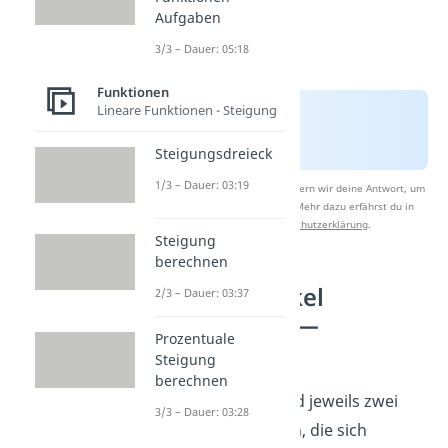
Aufgaben
3/3 – Dauer: 05:18
Funktionen
Lineare Funktionen - Steigung
Steigungsdreieck
1/3 – Dauer: 03:19
Nach Beantwortung speichern wir deine Antwort, um
Studyflix zu verbessern. Mehr dazu erfährst du in
unserer
Datenschutzerklärung
.
Steigung
berechnen
Schnittwinkel
2/3 – Dauer: 03:37
berechnen —
Prozentuale
Beispiele
Steigung
berechnen
Im Folgenden sind jeweils zwei
3/3 – Dauer: 03:28
Geraden gegeben, die sich