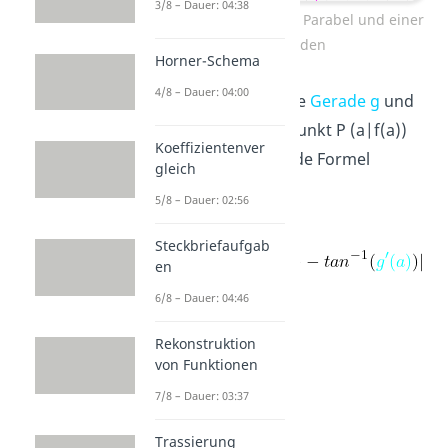
3/8 – Dauer: 04:38
Schnittwinkel einer Parabel und einer
Geraden
Horner-Schema
4/8 – Dauer: 04:00
Schneiden
sich die
Gerade g
und
die
Parabel f
im Punkt P (a|f(a))
Koeffizientenver
kannst du folgende Formel
gleich
anwenden:
5/8 – Dauer: 02:56
Steckbriefaufgab
en
6/8 – Dauer: 04:46
Rekonstruktion
von Funktionen
7/8 – Dauer: 03:37
Trassierung