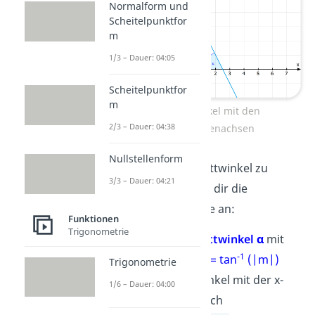
Normalform und
Scheitelpunktfor
m
1/3 – Dauer: 04:05
Scheitelpunktfor
m
Schnittwinkel mit den
2/3 – Dauer: 04:38
Koordinatenachsen
Nullstellenform
Um hier die Schnittwinkel zu
3/3 – Dauer: 04:21
berechnen, schau dir die
folgenden Schritte an:
Funktionen
Trigonometrie
Schritt:
Schnittwinkel α
mit
-1
der x-Achse
α = tan
(|m|)
Trigonometrie
Der Schnittwinkel mit der x-
1/6 – Dauer: 04:00
Achse wird auch