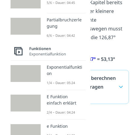
Wie du im ersten Kapitel bereits
5/6 – Dauer: 04:45
gelernt hast, ist der kleinere
Winkel der gesuchte
Partialbruchzerle
gung
Schnittwinkel. Deswegen musst
6/6 – Dauer: 04:42
du von 180° noch die 126,87°
abziehen.
Funktionen
Exponentialfunktion
180° –
126,87°
= 53,13°
Exponentialfunkti
on
Schnittwinkel berechnen
1/4 – Dauer: 05:24
— häufigste Fragen
(ausklappen)
E Funktion
einfach erklärt
2/4 – Dauer: 04:24
e Funktion