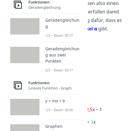
Funktionen
schneiden. Sie haben also einen
Geradengleichung
Schnittpunkt und erfüllen damit
die Voraussetzung dafür, dass es
Geradengleichun
g
einen
Schnittwinkel α
gibt.
1/2 – Dauer: 05:17
Geradengleichun
g aus zwei
Punkten
2/2 – Dauer: 03:17
Funktionen
Lineare Funktion - Graph
Beispiel 1:
y = mx + b
g: y =
-0,5
x – 1
1/3 – Dauer: 03:50
h: y =
3
x
Graphen