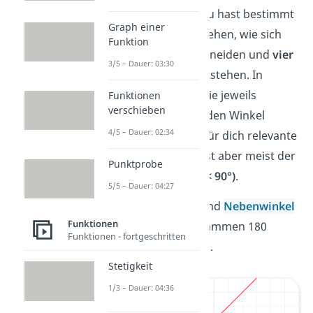
sich schneiden.
Du hast bestimmt
Graph einer
schon einmal gesehen, wie sich
Funktion
zwei Geraden
schneiden und
vier
3/5 – Dauer: 03:30
Schnittwinkel
entstehen. In
diesem Fall sind die jeweils
Funktionen
verschieben
gegenüberliegenden Winkel
4/5 – Dauer: 02:34
gleich groß. Der für dich relevante
Schnittwinkel α
ist aber
meist
der
Punktprobe
kleinere Winkel (< 90°)
.
5/5 – Dauer: 04:27
Alpha und Beta sind
Nebenwinkel
Funktionen
und ergeben zusammen 180
Funktionen - fortgeschritten
Grad:
α
+
β
=
180°
.
Stetigkeit
1/3 – Dauer: 04:36