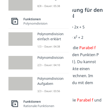
8/8 – Dauer: 05:38
Beispielrechnung für den
Schnittwinkel
Funktionen
Polynomdivision
g: g(x) = 2x + 5
Polynomdivision
2
f: f(x) = x
+ 2
einfach erklärt
1/3 – Dauer: 04:38
Die
Gerade g
und die
Parabel f
schneiden sich in den Punkten P
Polynomdivision
(-1|3) und Q (3|11). Du kannst
2/3 – Dauer: 04:10
nun für beide Punkte einen
Schnittwinkel
berechnen. Im
Polynomdivision
Beispiel arbeitest du mit dem
Aufgaben
Punkt P.
3/3 – Dauer: 03:56
Zuerst leitest du die
Parabel f
und
Funktionen
Rationale Funktionen
die
Gerade g
ab: