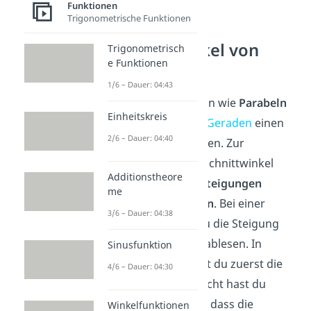
Funktionen
Trigonometrische Funktionen
Schnittwinkel von
Trigonometrisch
e Funktionen
Funktionen
1/6 – Dauer: 04:43
Andere Funktionen wie
Parabeln
Einheitskreis
können auch mit
Geraden
einen
2/6 – Dauer: 04:40
Schnittwinkel bilden. Zur
Berechnung der Schnittwinkel
Additionstheore
brauchst du die
Steigungen
me
beider Funktionen
. Bei einer
3/6 – Dauer: 04:38
Parabel
kannst du die Steigung
aber nicht direkt ablesen. In
Sinusfunktion
diesem Fall bildest du zuerst die
4/6 – Dauer: 04:30
Ableitung
. Vielleicht hast du
schonmal gehört, dass die
Winkelfunktionen