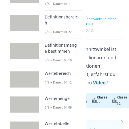
Video
1/8 – Dauer: 04:11
Definitionsbereic
Schnittwinkel einfach
h
erklärt
(00:13)
2/8 – Dauer: 04:22
Definitionsmeng
Was genau ein Schnittwinkel ist
e bestimmen
und wie du ihn bei linearen und
3/8 – Dauer: 05:10
allgemeinen Funktionen
Wertebereich
bestimmen kannst, erfährst du
hier und in unserem
Video
!
4/8 – Dauer: 04:12
Klasse
Klasse
Wertemenge
Abiturvorbereitung
11
12
5/8 – Dauer: 04:09
Wertetabelle