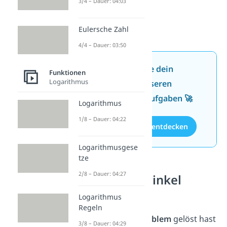
3/4 – Dauer: 04:03
Eulersche Zahl
4/4 – Dauer: 03:50
Jetzt neu: Teste dein
Funktionen
Logarithmus
Wissen mit unseren
kostenlosen Aufgaben 🚀
Logarithmus
1/8 – Dauer: 04:22
Aufgaben entdecken
Logarithmusgese
tze
2/8 – Dauer: 04:27
Steigungswinkel
Logarithmus
Nachdem du das
Regeln
Schnittwinkelproblem
gelöst hast
3/8 – Dauer: 04:29