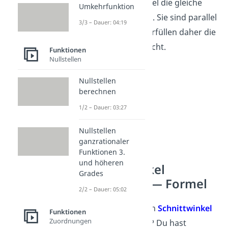
haben zum Beispiel die gleiche
Umkehrfunktion
Steigung m
= m
. Sie sind parallel
1
2
3/3 – Dauer: 04:19
zueinander und erfüllen daher die
Voraussetzung nicht.
Funktionen
Nullstellen
Nullstellen
berechnen
1/2 – Dauer: 03:27
Nullstellen
ganzrationaler
Funktionen 3.
und höheren
Schnittwinkel
Grades
berechnen — Formel
2/2 – Dauer: 05:02
Wie kannst du den
Schnittwinkel
Funktionen
Zuordnungen
α
nun berechnen? Du hast