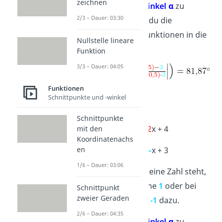
zeichnen
Um den
Schnittwinkel α
zu
2/3 – Dauer: 03:30
bestimmen, setzt du die
Steigungen der Funktionen in die
Nullstelle lineare
Formel ein:
Funktion
3/3 – Dauer: 04:05
Funktionen
Schnittpunkte und -winkel
Beispiel 2:
Schnittpunkte
g: y =
2
x + 4
mit den
Koordinatenachs
h: y =
–
x + 3
en
1/6 – Dauer: 03:06
Wenn vor dem x keine Zahl steht,
dann denke dir eine
1
oder bei
Schnittpunkt
zweier Geraden
einem Minus eine
-1
dazu.
2/6 – Dauer: 04:35
Um den
Schnittwinkel α
zu