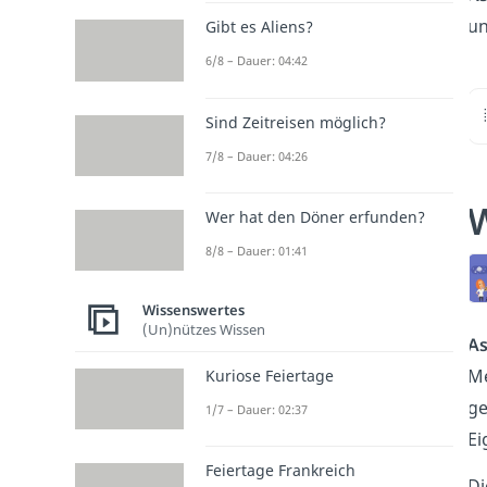
u
Gibt es Aliens?
6/8 – Dauer: 04:42
Sind Zeitreisen möglich?
7/8 – Dauer: 04:26
W
Wer hat den Döner erfunden?
8/8 – Dauer: 01:41
Wissenswertes
(Un)nützes Wissen
As
Me
Kuriose Feiertage
ge
1/7 – Dauer: 02:37
Ei
Feiertage Frankreich
D