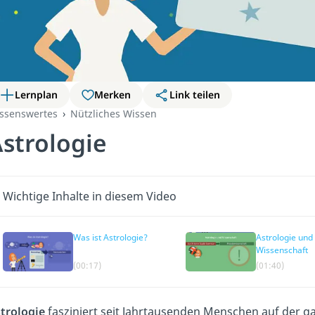
Lernplan
Merken
Link teilen
ssenswertes
Nützliches Wissen
strologie
Wichtige Inhalte in diesem Video
Was ist Astrologie?
Astrologie und
Wissenschaft
(00:17)
(01:40)
trologie
fasziniert seit Jahrtausenden Menschen auf der g