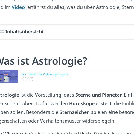
nd im
Video
erfährst du alles, was du über Astrologie, St
Inhaltsübersicht
as ist Astrologie?
zur Stelle im Video springen
(00:17)
trologie
ist die Vorstellung, dass
Sterne und Planeten
Einf
nschen haben. Dafür werden
Horoskope
erstellt, die Ei
ben sollen. Besonders die
Sternzeichen
spielen eine besond
genschaften oder Verhaltensmuster widerspiegeln.
ie
Wissenschaft
sieht das jedoch
kritisch
. Studien konnten 