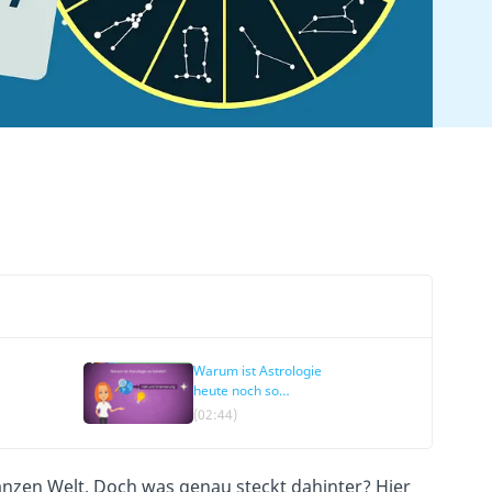
Warum ist Astrologie
heute noch so
beliebt?
(02:44)
anzen Welt. Doch was genau steckt dahinter? Hier