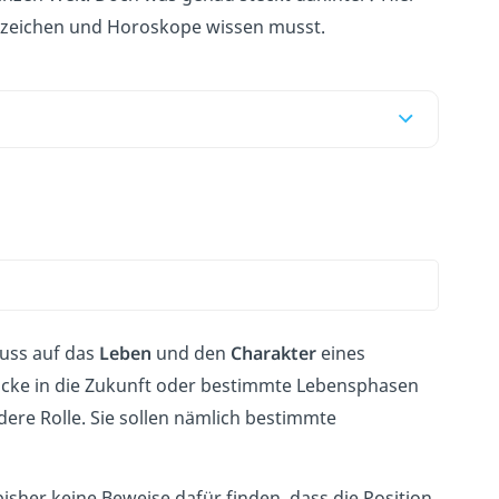
ernzeichen und Horoskope wissen musst.
luss auf das
Leben
und den
Charakter
eines
nblicke in die Zukunft oder bestimmte Lebensphasen
ere Rolle. Sie sollen nämlich bestimmte
bisher keine Beweise dafür finden, dass die Position