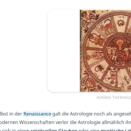
Antikes Tierkreis
lbst in der
Renaissance
galt die Astrologie noch als anges
dernen Wissenschaften verlor die Astrologie allmählich ih
e sich in einen
spirituellen Glauben
oder eine
mystische Le