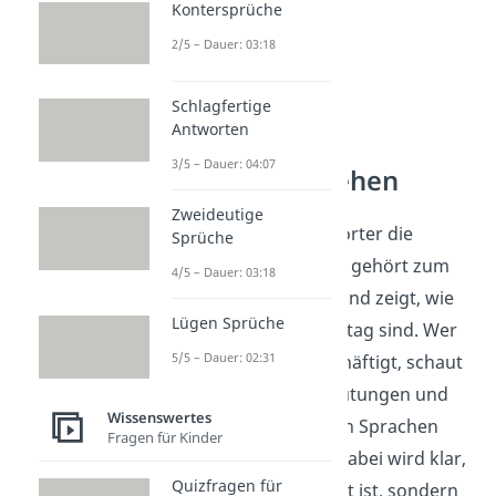
Kontersprüche
2/5 – Dauer: 03:18
Schlagfertige
Antworten
3/5 – Dauer: 04:07
Sprache verstehen
Zweideutige
Die Frage, wie viele Wörter die
Sprüche
deutsche Sprache hat, gehört zum
4/5 – Dauer: 03:18
Themenfeld Sprache und zeigt, wie
Lügen Sprüche
vielseitig Wörter im Alltag sind. Wer
5/5 – Dauer: 02:31
sich mit Sprache beschäftigt, schaut
auf Wortschatz, Bedeutungen und
Wissenswertes
Unterschiede zwischen Sprachen
Fragen für Kinder
oder Sprachformen. Dabei wird klar,
Quizfragen für
dass Sprache nicht fest ist, sondern