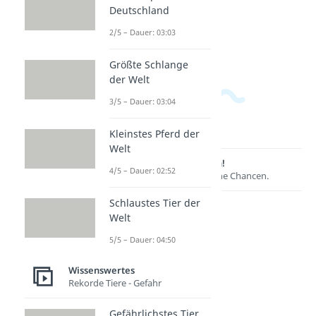
Deutschland
meisten
Wörter?
2/5 – Dauer: 03:03
Dauer: 04:48
Größte Schlange
der Welt
3/5 – Dauer: 03:04
Kleinstes Pferd der
Welt
Lernen lohnt sich!
4/5 – Dauer: 02:52
Entdecke hier deine Chancen.
Schlaustes Tier der
Welt
5/5 – Dauer: 04:50
Wissenswertes
Rekorde Tiere - Gefahr
Gefährlichstes Tier