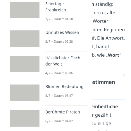
Sprache verändert sich
ständig:
Feiertage
Frankreich
neue Wörter kommen hinzu, alte
2/7 – Dauer: 04:58
verschwinden. Andere Wörter
tauchen nur in bestimmten Regionen
Unnützes Wissen
oder Fachbereichen auf. Die Antwort,
3/7 – Dauer: 02:38
wie viele Wörter es gibt, hängt
zudem immer davon ab, wie „
Wort
“
Hässlichster Fisch
genau
definiert
wird.
der Welt
4/7 – Dauer: 03:06
Probleme beim Bestimmen
Blumen Bedeutung
der Wortzahl
5/7 – Dauer: 03:47
Leider gibt es
keine einheitliche
Berühmte Piraten
Methode
, wie Wörter gezählt
6/7 – Dauer: 04:02
werden. Hier siehst du einige