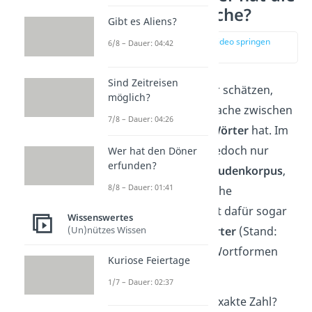
deutsche Sprache?
Gibt es Aliens?
zur Stelle im Video springen
6/8 – Dauer: 04:42
(00:12)
Sind Zeitreisen
Sprachwissenschaftler schätzen,
möglich?
dass die deutsche Sprache zwischen
7/8 – Dauer: 04:26
350.000 und 500.000 Wörter
hat. Im
Duden selbst stehen jedoch nur
Wer hat den Döner
erfunden?
151.000 Wörter
. Der
Dudenkorpus
,
8/8 – Dauer: 01:41
eine große elektronische
Textsammlung, enthält dafür sogar
Wissenswertes
über 20 Millionen Wörter
(Stand:
(Un)nützes Wissen
2024), darunter viele Wortformen
Kuriose Feiertage
und seltene Begriffe.
1/7 – Dauer: 02:37
Warum gibt es keine exakte Zahl?