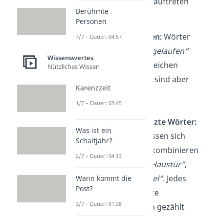
Probleme, die dabei auftreten
Berühmte
können:
Personen
Gebeugte Formen:
Wörter
7/7 – Dauer: 04:57
wie
„lief“
oder
„gelaufen“
Wissenswertes
stammen vom gleichen
Nützliches Wissen
Stamm
„laufen“
, sind aber
Karenzzeit
grammatikalisch
1/7 – Dauer: 03:45
unterschiedlich.
Zusammengesetzte Wörter:
Was ist ein
Im Deutschen lassen sich
Schaltjahr?
Wörter beliebig kombinieren
2/7 – Dauer: 04:13
— z. B.
„Haus“
,
„Haustür“
,
„Haustürschlüssel“
. Jedes
Wann kommt die
Post?
neue Wort könnte
3/7 – Dauer: 01:38
theoretisch extra gezählt