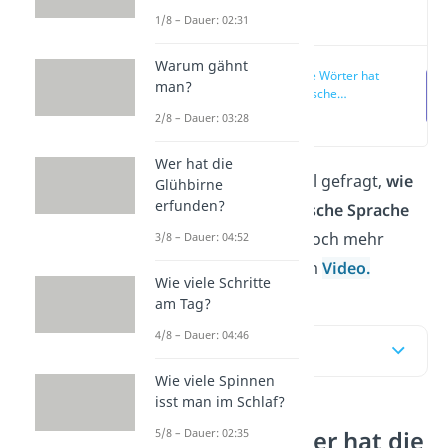
Video
1/8 – Dauer: 02:31
Warum gähnt
Wie viele Wörter hat
man?
die deutsche
Sprache?
(00:12)
2/8 – Dauer: 03:28
Wer hat die
Hast du dich schonmal gefragt,
wie
Glühbirne
erfunden?
viele Wörter die deutsche Sprache
hat
? Genau das und noch mehr
3/8 – Dauer: 04:52
erklären wir dir hier im
Video.
Wie viele Schritte
am Tag?
4/8 – Dauer: 04:46
Inhaltsübersicht
Wie viele Spinnen
isst man im Schlaf?
Wie viele Wörter hat die
5/8 – Dauer: 02:35