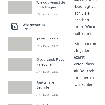
Wie gut kennst du
viele andere Sprachen. Das liegt vor
mich Fragen
allem daran, dass Englisch viele
3/3 – Dauer: 03:00
Begriffe aus anderen Sprachen
Wissenswertes
übernimmt und oft mehrere Wörter
Spiele
für denselben Sachverhalt kennt.
Kniffel Regeln
Wichtig:
Solche Zahlen sind aber nur
1/4 – Dauer: 04:20
teilweise vergleichbar
. In jeder
Sprache wird anders gezählt.
Stadt, Land, Fluss
Dennoch schätzen Experten, dass
Kategorien
Englisch
, gemeinsam mit
Deutsch
2/4 – Dauer: 02:39
und
Arabisch
, zu den Sprachen mit
Pantomime
dem höchsten Wortschatz zählen.
Begriffe
3/4 – Dauer: 02:22