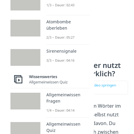
1/3 – Dauer: 02:43
Atombombe
überleben
2/3 – Dauer: 05:27
Sirenensignale
3/3 – Dauer: 04:16
Wie viele Wörter nutzt
ein Mensch wirklich?
Wissenswertes
Allgemeinwissen Quiz
zur Stelle im Video springen
(02:24)
Allgemeinwissen
Fragen
Auch wenn es Millionen Wörter im
1/4 – Dauer: 04:14
Deutschen gibt — du selbst nutzt
nur einen kleinen Teil davon. Du
Allgemeinwissen
Quiz
unterscheidest nämlich zwischen