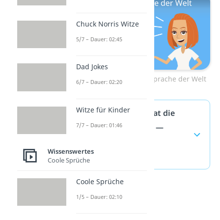
Chuck Norris Witze
5/7 – Dauer: 02:45
Dad Jokes
Zum Video: Schwerste Sprache der Welt
6/7 – Dauer: 02:20
Witze für Kinder
Wie viele Wörter hat die
7/7 – Dauer: 01:46
deutsche Sprache? —
häufigste Fragen
Wissenswertes
(ausklappen)
Coole Sprüche
Coole Sprüche
1/5 – Dauer: 02:10