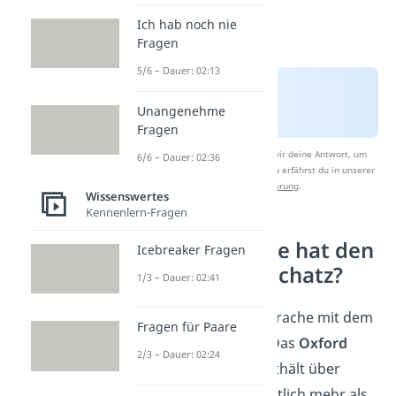
Ich hab noch nie
Fragen
5/6 – Dauer: 02:13
Unangenehme
Fragen
Nach Beantwortung speichern wir deine Antwort, um
6/6 – Dauer: 02:36
Studyflix zu verbessern. Mehr dazu erfährst du in unserer
Datenschutzerklärung
.
Wissenswertes
Kennenlern-Fragen
Welche Sprache hat den
Icebreaker Fragen
größten Wortschatz?
1/3 – Dauer: 02:41
Englisch
gilt als die Sprache mit dem
Fragen für Paare
größten Wortschatz. Das
Oxford
2/3 – Dauer: 02:24
English Dictionary
enthält über
600.000 Wörter
— deutlich mehr als