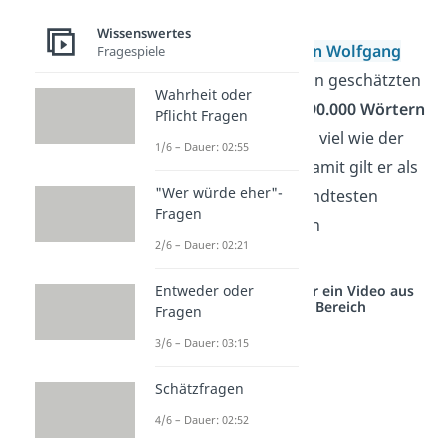
schreibt.
Wissenswertes
Schon gewusst:
Johann Wolfgang
Fragespiele
von Goethe
hatte einen geschätzten
Wahrheit oder
Wortschatz von
über 90.000 Wörtern
Pflicht Fragen
— mehr als doppelt so viel wie der
1/6 – Dauer: 02:55
Durchschnitt heute. Damit gilt er als
"Wer würde eher"-
einer der sprachgewandtesten
Fragen
Autoren der deutschen
2/6 – Dauer: 02:21
Literaturgeschichte.
Entweder oder
Studyflix vernetzt: Hier ein Video aus
einem anderen Bereich
Fragen
3/6 – Dauer: 03:15
Schätzfragen
4/6 – Dauer: 02:52