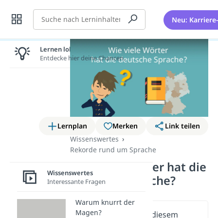
Suche
Neu: Karriere
Lernen lohnt sich!
Entdecke hier deine Chancen.
Lernplan
Merken
Link teilen
Wissenswertes
Rekorde rund um Sprache
Wie viele Wörter hat die
Wissenswertes
deutsche Sprache?
Interessante Fragen
Warum knurrt der
Magen?
Wichtige Inhalte in diesem