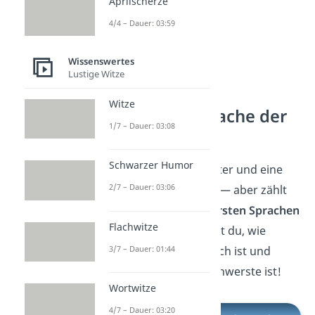
Aprilscherze
4/4 – Dauer: 03:59
Wissenswertes
Lustige Witze
Witze
Schwerste Sprache der
1/7 – Dauer: 03:08
Welt
Schwarzer Humor
Deutsch hat viele Wörter und eine
2/7 – Dauer: 03:06
komplexe Grammatik — aber zählt
es auch zu den
schwersten Sprachen
Flachwitze
der Welt?
Hier
erfährst du, wie
3/7 – Dauer: 01:44
schwer Deutsch wirklich ist und
welche Sprache die schwerste ist!
Wortwitze
4/7 – Dauer: 03:20