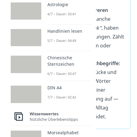
werden.
Astrologie
Wörter mit mehreren
4/7 – Dauer: 03:41
Bedeutungen:
Manche
Wörter, wie
„Bank“
, haben
Handlinien lesen
mehrere Bedeutungen. Zählt
5/7 – Dauer: 04:49
man diese einzeln oder
zusammen?
Chinesische
Dialekte und Fachbegriffe:
Sternzeichen
Regionale Ausdrücke und
6/7 – Dauer: 03:47
fachspezifische Wörter
DIN A4
tauchen oft in keiner
7/7 – Dauer: 02:42
Standardsammlung auf —
werden aber im Alltag
Wissenswertes
trotzdem verwendet.
Nützliche Überlebenstipps
Morsealphabet