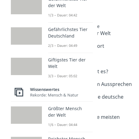
der Welt
Weitere Inhalte:
Wissenswertes
1/3 – Dauer: 04:42
Rekorde rund um Sprache
Gefährlichstes Tier
Schwerste Sprache der Welt
Deutschland
Dauer: 04:29
Längstes deutsches Wort
2/3 – Dauer: 04:49
Dauer: 05:48
Romanische Sprachen
Giftigstes Tier der
Dauer: 04:21
Welt
Wie viele Sprachen gibt es?
3/3 – Dauer: 05:02
Dauer: 02:04
Schwierige Wörter zum Aussprechen
Wissenswertes
Dauer: 02:20
Rekorde: Mensch & Natur
Wie viele Wörter hat die deutsche
Sprache?
Größter Mensch
Dauer: 03:22
der Welt
Welche Sprache hat die meisten
Wörter?
1/6 – Dauer: 04:44
Dauer: 04:48
Reichster Mensch