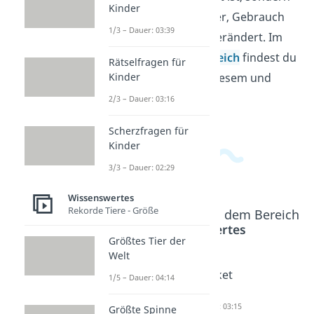
Kinder
sich durch neue Wörter, Gebrauch
1/3 – Dauer: 03:39
und Wandel ständig verändert. Im
Allgemeinwissensbereich
findest du
Rätselfragen für
Kinder
passende Videos zu diesem und
verwandten Themen.
2/3 – Dauer: 03:16
Scherzfragen für
Kinder
3/3 – Dauer: 02:29
Wissenswertes
Rekorde Tiere - Größe
Beliebte Inhalte aus dem Bereich
Wissenswertes
Größtes Tier der
Welt
Welche
Hobbys
Bucket
1/5 – Dauer: 04:14
Sprache
Dauer: 05:04
List
hat die
Dauer: 03:15
Größte Spinne