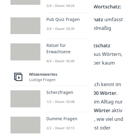
2/4 – Dauer: 04:24
aktiven und passiven Wortschatz:
Der
aktive Wortschatz
umfasst
Pub Quiz Fragen
Wörter, die du regelmäßig
3/4 – Dauer: 03:35
benutzt.
Dein
passiver Wortschatz
Rätsel für
Erwachsene
hingegen besteht aus Wörtern,
4/4 – Dauer: 02:40
die du verstehst, aber kaum
selbst verwendest.
Wissenswertes
Lustige Fragen
Ein erwachsener Mensch kennt im
Scherzfragen
Schnitt
50.000 bis 70.000 Wörter
.
Davon werden jedoch im Alltag nur
1/2 – Dauer: 02:48
etwa
12 000 bis 16 000 Wörter
aktiv
Dumme Fragen
benutzt — je nachdem, wie viel und
wie oft man spricht, liest oder
2/2 – Dauer: 02:13