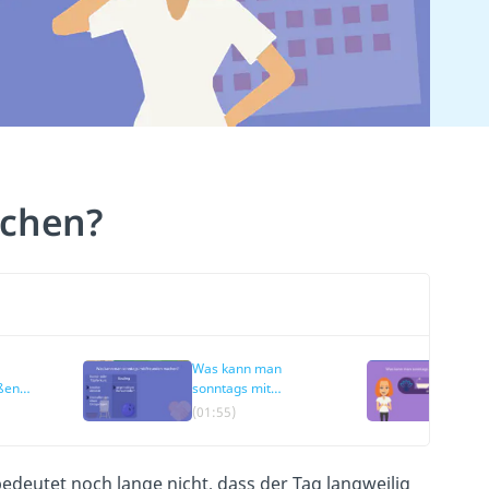
chen?
Was kann man
W
ßen
sonntags mit
so
Freunden machen?
m
(01:55)
(0
deutet noch lange nicht, dass der Tag langweilig