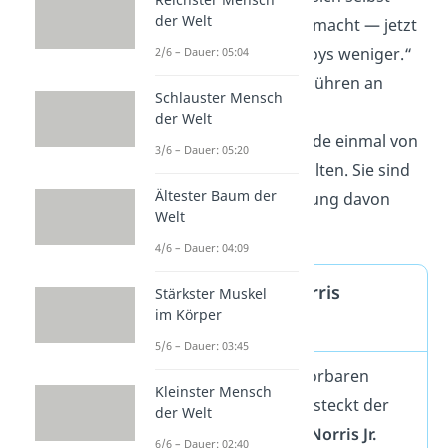
der Welt
Cowboy-Stiefel
gemacht — jetzt
gibt es zwei Cowboys weniger.“
2/6 – Dauer: 05:04
„Die
GEZ
zahlt Gebühren an
Schlauster Mensch
Chuck Norris.“
der Welt
„Chuck Norris wurde einmal von
3/6 – Dauer: 05:20
der
Polizei
angehalten. Sie sind
Ältester Baum der
mit einer Verwarnung davon
Welt
gekommen.“
4/6 – Dauer: 04:09
Wer ist Chuck Norris
Stärkster Muskel
im Körper
eigentlich?
5/6 – Dauer: 03:45
Hinter dem unzerstörbaren
Kleinster Mensch
Internet-Phänomen steckt der
der Welt
1940 als
Carlos Ray Norris Jr.
6/6 – Dauer: 02:40