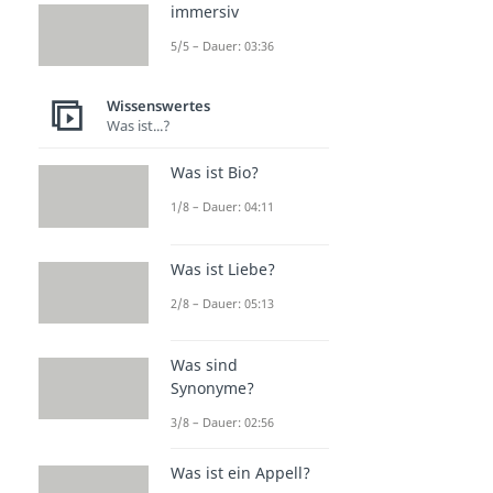
immersiv
5/5 – Dauer: 03:36
Wissenswertes
Was ist...?
Weitere Inhalte:
Was ist Bio?
Wissenswertes
1/8 – Dauer: 04:11
Lustige Witze
Witze
Was ist Liebe?
Dauer: 03:08
Schwarzer Humor
2/8 – Dauer: 05:13
Dauer: 03:06
Flachwitze
Was sind
Dauer: 01:44
Synonyme?
Wortwitze
Dauer: 03:20
3/8 – Dauer: 02:56
Chuck Norris Witze
Dauer: 02:45
Was ist ein Appell?
Dad Jokes