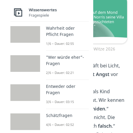
Wissenswertes
Fragespiele
Wahrheit oder
Pflicht Fragen
1/6 – Dauer: 02:55
Neue Chuck Norris Witze 2026
"Wer würde eher"-
Fragen
„Chuck Norris schläft bei Licht,
2/6 – Dauer: 02:21
weil die
Dunkelheit Angst
vor
ihm hat.“
Entweder oder
„Chuck Norris hat als Kind
Fragen
Sandburgen gebaut. Wir kennen
3/6 – Dauer: 03:15
sie heute als
Pyramiden
.“
Schätzfragen
„Chuck Norris lügt nicht. Die
4/6 – Dauer: 02:52
Wahrheit
ist einfach
falsch
.“