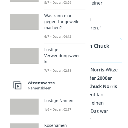
Strand
zählen — in einer
5/7 – Dauer: 03:29
Sekunde.“
Was kann man
„Chuck Norris kann
gegen Langeweile
Zeichensprache
hören.“
machen?
6/7 – Dauer: 04:12
Wie kam es zu den Chuck
Lustige
Norris Witzen?
Verwendungszwec
ke
Die typischen Chuck‑Norris‑Witze
7/7 – Dauer: 02:58
entstanden
Anfang der 2000er
Wissenswertes
unter dem Namen „
Chuck Norris
Namensideen
Facts
“. Der US‑Student Ian
Lustige Namen
Spector betrieb 2005 einen
1/6 – Dauer: 02:37
„Fakten‑Generator“. Das war
eine Website, auf der
Kosenamen
automatisch solche