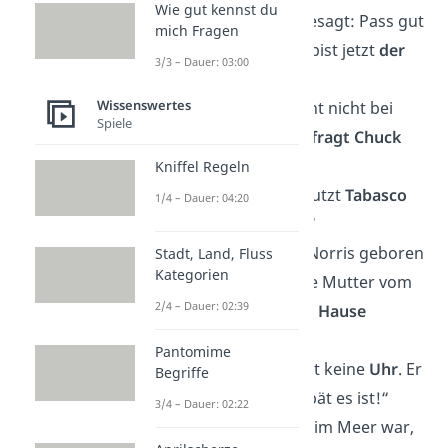
Wie gut kennst du
zu seinem Vater gesagt: Pass gut
mich Fragen
auf Mama auf, du bist jetzt
der
3/3 – Dauer: 03:00
Mann
im Haus.“
Wissenswertes
„Chuck Norris sucht nicht bei
Spiele
Google —
Google fragt Chuck
Norris
.“
Kniffel Regeln
„Chuck Norris benutzt
Tabasco
1/4 – Dauer: 04:20
als Augentropfen.“
„Nachdem Chuck Norris geboren
Stadt, Land, Fluss
Kategorien
wurde, hat er seine Mutter vom
2/4 – Dauer: 02:39
Krankenhaus
nach Hause
gefahren.“
Pantomime
„Chuck Norris trägt keine
Uhr
. Er
Begriffe
entscheidet, wie spät es ist!“
3/4 – Dauer: 02:22
„Seit Chuck Norris im Meer war,