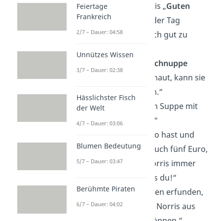
„Wenn Chuck Norris „
Guten
Feiertage
Frankreich
Morgen
“ sagt, ist der Tag
2/7 – Dauer: 04:58
gezwungen, wirklich gut zu
werden.“
Unnützes Wissen
„Wenn eine
Sternschnuppe
3/7 – Dauer: 02:38
Chuck Norris anschaut, kann sie
sich was wünschen.“
Hässlichster Fisch
„Chuck Norris kann Suppe mit
der Welt
einer
Gabel
essen.“
4/7 – Dauer: 03:06
„Wenn du fünf Euro hast und
Blumen Bedeutung
Chuck Norris hat auch fünf Euro,
5/7 – Dauer: 03:47
dann hat Chuck Norris immer
noch
mehr Geld
als du!“
Berühmte Piraten
„Die
Straßen
wurden erfunden,
6/7 – Dauer: 04:02
damit Leute Chuck Norris aus
dem
Weg
gehen können.“