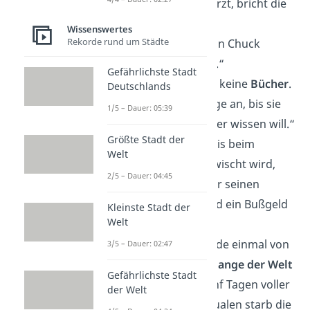
Helm
. Wenn er stürzt, bricht die
Erdkruste.“
Wissenswertes
Rekorde rund um Städte
„Der
Blinddarm
von Chuck
Norris kann sehen.“
Gefährlichste Stadt
„Chuck Norris liest keine
Bücher
.
Deutschlands
Er starrt sie so lange an, bis sie
1/5 – Dauer: 05:39
ihm erzählen, was er wissen will.“
Größte Stadt der
„Wenn Chuck Norris beim
Welt
Schwarzfahren
erwischt wird,
2/5 – Dauer: 04:45
muss der Schaffner seinen
Ausweis zeigen und ein Bußgeld
Kleinste Stadt der
Welt
zahlen.“
„Chuck Norris wurde einmal von
3/5 – Dauer: 02:47
der
giftigsten Schlange der Welt
Gefährlichste Stadt
gebissen. Nach fünf Tagen voller
der Welt
Schmerzen und Qualen starb die