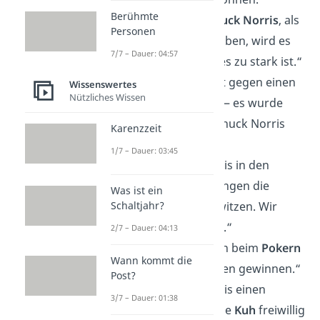
Berühmte
„Versucht man
Chuck Norris
, als
Personen
Passwort zu schreiben, wird es
7/7 – Dauer: 04:57
abgelehnt — weil es zu stark ist.“
„Ein
Kaninchen
hat gegen einen
Wissenswertes
Nützliches Wissen
Bären gewonnen — es wurde
eine Stunde
von Chuck Norris
Karenzzeit
trainiert.“
1/7 – Dauer: 03:45
„Wenn Chuck Norris in den
Himmel
schaut, fangen die
Was ist ein
Wolken an zu schwitzen. Wir
Schaltjahr?
nennen das Regen.“
2/7 – Dauer: 04:13
„Chuck Norris kann beim
Pokern
Wann kommt die
mit Pokémon-Karten gewinnen.“
Post?
„Wenn Chuck Norris einen
3/7 – Dauer: 01:38
Burger will, läuft die
Kuh
freiwillig