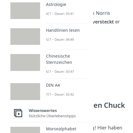
auf den Grill.“
Astrologie
„Der Yeti hat Chuck Norris
4/7 – Dauer: 03:41
gesehen. Seitdem
versteckt
er
sich.“
Handlinien lesen
5/7 – Dauer: 04:49
Chinesische
Sternzeichen
6/7 – Dauer: 03:47
DIN A4
7/7 – Dauer: 02:42
Die legendärsten Chuck
Wissenswertes
Norris Witze
Nützliche Überlebenstipps
Das ist erst der Anfang! Hier haben
Morsealphabet