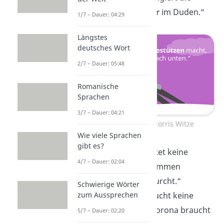
Rechtschreibfehler
im Duden.“
1/7 – Dauer: 04:29
Längstes
deutsches Wort
2/7 – Dauer: 05:48
Romanische
Sprachen
3/7 – Dauer: 04:21
Die besten Chuck Norris Witze
Wie viele Sprachen
gibt es?
„Chuck Norris pustet keine
4/7 – Dauer: 02:04
Kerzen
aus, die Flammen
ersticken aus Ehrfurcht.“
Schwierige Wörter
zum Aussprechen
„Chuck Norris braucht keine
Coronaimpfung. Corona braucht
5/7 – Dauer: 02:20