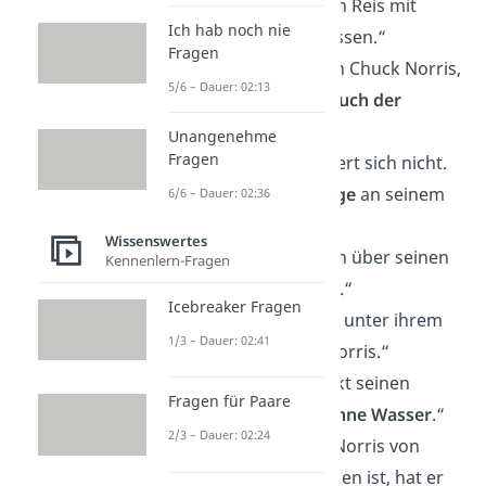
„Chuck Norris kann Reis mit
Ich hab noch nie
einem Stäbchen
essen.“
Fragen
„Das
Tagebuch
von Chuck Norris,
5/6 – Dauer: 02:13
ist das
Guinness Buch der
Rekorde
.“
Unangenehme
Fragen
„Chuck Norris rasiert sich nicht.
Er
schärft die Klinge
an seinem
6/6 – Dauer: 02:36
Bart.“
Wissenswertes
„Chuck Norris kann über seinen
Kennenlern-Fragen
Schatten
springen.“
Icebreaker Fragen
„
Monster
schauen unter ihrem
1/3 – Dauer: 02:41
Bett nach Chuck Norris.“
„Chuck Norris trinkt seinen
Fragen für Paare
Kaffee schwarz.
Ohne Wasser
.“
2/3 – Dauer: 02:24
„Nachdem Chuck Norris von
Zuhause ausgezogen ist, hat er