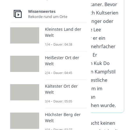
geborene US-Amerikaner. Bevor
Wissenswertes
er in Hollywood durch Kultserien
Rekorde rund um Orte
wie Walker, Texas Ranger oder
Kleinstes Land der
Kämpfe gegen Bruce Lee
Welt
berühmt wurde, war er ein
1/4 – Dauer: 04:38
Kampfsportler und mehrfacher
Karate-Weltmeister
. Er
Heißester Ort der
entwickelte mit Chun Kuk Do
Welt
sogar seinen eigenen Kampfstil
2/4 – Dauer: 04:45
und war der erste westliche
Kältester Ort der
Mann überhaupt, dem im
Welt
Taekwondo der 8. Dan
3/4 – Dauer: 05:05
(Schwarzgurt) verliehen wurde.
Höchster Berg der
Welt
„Chuck Norris braucht keinen
4/4 – Dauer: 02:27