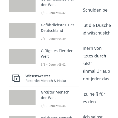
halb neun.“
der Welt
„
Peter Zwegat
hat Schulden bei
1/3 – Dauer: 04:42
Chuck Norris.“
Gefährlichstes Tier
„Chuck Norris schaut die Dusche
Deutschland
an, bis sie
weint
und wäscht sich
2/3 – Dauer: 04:49
dann.“
„Was geht den Gegnern von
Giftigstes Tier der
Chuck Norris als Letztes
durch
Welt
den Kopf
? — Sein Fuß!“
3/3 – Dauer: 05:02
„Chuck Norris hat einmal Urlaub
Wissenswertes
gemacht. Heute kennt jeder das
Rekorde: Mensch & Natur
Tote Meer
.“
Größter Mensch
„Weil Chuck Norris zu heiß für
der Welt
diese Welt ist, gibt es den
1/6 – Dauer: 04:44
Klimawandel
.“
„Chuck Norris hat sich selbst
Reichster Mensch