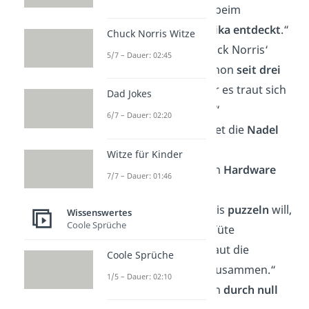
„Chuck Norris hat beim
Schwimmen
Amerika entdeckt
.“
Chuck Norris Witze
„Der Akku von Chuck Norris‘
5/7 – Dauer: 02:45
Smartphone ist schon
seit drei
Monaten
leer, aber es traut sich
Dad Jokes
nicht auszugehen.“
6/7 – Dauer: 02:20
„Chuck Norris findet die
Nadel
im Heuhaufen
.“
Witze für Kinder
„Chuck Norris kann
Hardware
7/7 – Dauer: 01:46
downloaden.“
„Wenn Chuck Norris
puzzeln
will,
Wissenswertes
Coole Sprüche
kauft er sich eine Tüte
Paniermehl
und baut die
Coole Sprüche
Semmeln
wieder zusammen.“
1/5 – Dauer: 02:10
„Chuck Norris kann
durch null