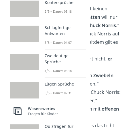
dividieren
.“
Kontersprüche
„Chuck Norris wirft keinen
2/5 – Dauer: 03:18
Schatten. Der
Schatten
will nur
so
aussehen wie Chuck Norris
.“
Schlagfertige
„Einmal wurde Chuck Norris auf
Antworten
Latein
beleidigt. Seitdem gilt es
3/5 – Dauer: 04:07
als tote Sprache.“
Zweideutige
„Chuck Norris sucht nicht,
er
Sprüche
findet
.“
4/5 – Dauer: 03:18
„Chuck Norris kann
Zwiebeln
zum Weinen
bringen.“
Lügen Sprüche
„
Voldemort
nennt Chuck Norris:
5/5 – Dauer: 02:31
Du-weißt-schon-wer.“
„Chuck Norris kann mit
offenen
Wissenswertes
Fragen für Kinder
Augen
niesen.“
„Wenn Chuck Norris das Licht
Quizfragen für