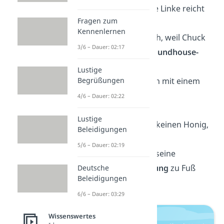
seine
Rechte
, seine Linke reicht
Fragen zum
ihm völlig aus.“
Kennenlernen
„Die Welt dreht sich, weil Chuck
3/6 – Dauer: 02:17
Norris ihr einen
Roundhouse-
Kick
verpasst hat.“
Lustige
Begrüßungen
„Chuck Norris kann mit einem
Brot
ein Messer
4/6 – Dauer: 02:22
durchschneiden.“
Lustige
„Chuck Norris isst keinen Honig,
Beleidigungen
er
kaut Bienen
.“
5/6 – Dauer: 02:19
„Chuck Norris hat seine
Führerscheinprüfung
zu Fuß
Deutsche
Beleidigungen
bestanden.“
6/6 – Dauer: 03:29
Wissenswertes