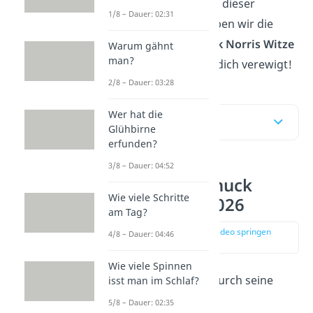
unantastbar. Zu Ehren dieser
1/8 – Dauer: 02:31
lebenden Legende haben wir die
schlagfertigsten
Chuck Norris Witze
Warum gähnt
man?
hier und im
Video
für dich verewigt!
2/8 – Dauer: 03:28
Wer hat die
Inhaltsübersicht
Glühbirne
erfunden?
3/8 – Dauer: 04:52
Die neusten Chuck
Wie viele Schritte
Norris Witze 2026
am Tag?
zur Stelle im Video springen
4/8 – Dauer: 04:46
(00:11)
Wie viele Spinnen
Chuck Norris
wurde durch seine
isst man im Schlaf?
ikonischen Rollen
in
5/8 – Dauer: 02:35