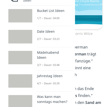
Ideen
Bucket List Ideen
1/7 – Dauer: 04:00
Date Ideen
Die besten Chuck Norris Witze
2/7 – Dauer: 03:23
„Kinder tragen Superman
Mädelsabend
Schlafanzüge.
Superman
trägt
Ideen
Chuck Norris Schlafanzüge.“
3/7 – Dauer: 03:48
„Chuck Norris gewinnt eine
Schlägerei
— durch
Jahrestag Ideen
Augenkontakt.“
4/7 – Dauer: 03:39
„Chuck Norris kann das Ende
eines
Kreisverkehrs
finden.“
Was kann man
sonntags machen?
„Chuck Norris kann den
Sand am