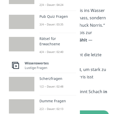
umkippen
.“
2/4 – Dauer: 04:24
„Wenn Chuck Norris ins Wasser
Pub Quiz Fragen
fällt, wird er nicht nass, sondern
3/4 – Dauer: 03:35
das Wasser wird
Chuck Norris.“
„Chuck Norris hat bis zur
Rätsel für
Unendlichkeit gezählt
—
Erwachsene
zweimal.“
4/4 – Dauer: 02:40
„Chuck Norris kennt die letzte
Ziffer von
Pi
.“
Wissenswertes
Lustige Fragen
„Popeye isst
Spinat
, um stark zu
werden. Chuck Norris isst
Scherzfragen
Popeye.“
1/2 – Dauer: 02:48
„Chuck Norris gewinnt Schach
in
einem Zug
.“
Dumme Fragen
2/2 – Dauer: 02:13