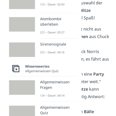
wir dir eine spezielle Auswahl der
1/3 – Dauer: 02:43
besten Chuck Norris Witze
zusammengestellt. Viel Spaß!
Atombombe
überleben
„Chuck Norris lernt nicht aus
2/3 – Dauer: 05:27
Fehlern,
Fehler lernen
aus Chuck
Norris.“
Sirenensignale
„Das Auto von Chuck Norris
3/3 – Dauer: 04:16
braucht kein Benzin, es fährt aus
Respekt
.“
Wissenswertes
Allgemeinwissen Quiz
„Chuck Norris kann eine
Party
schmeißen
. 100 Meter weit.“
Allgemeinwissen
Fragen
„Wie viele
Liegestütze
kann
1/4 – Dauer: 04:14
Chuck Norris? Richtig Antwort:
Alle
.“
Allgemeinwissen
„Chuck Norris kann
Bälle
Quiz