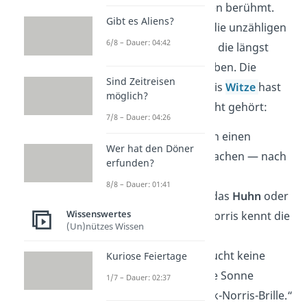
actiongeladenen Filmen berühmt.
Gibt es Aliens?
Noch bekannter sind die unzähligen
6/8 – Dauer: 04:42
Chuck Norris Sprüche, die längst
Kultstatus
erreicht haben. Die
Sind Zeitreisen
folgenden Chuck Norris
Witze
hast
möglich?
du garantiert noch nicht gehört:
7/8 – Dauer: 04:26
„Chuck Norris kann einen
Wer hat den Döner
Rückwärtssalto
machen — nach
erfunden?
vorne.“
8/8 – Dauer: 01:41
„Was kam zuerst, das
Huhn
oder
Wissenswertes
das
Ei
? — Chuck Norris kennt die
(Un)nützes Wissen
Antwort.“
„Chuck Norris braucht keine
Kuriose Feiertage
Sonnenbrille
— die Sonne
1/7 – Dauer: 02:37
braucht eine Chuck-Norris-Brille.“