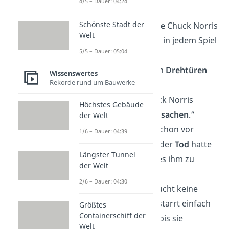
4/5 – Dauer: 04:24
Schlange.“
Schönste Stadt der
„Wer beim
Scrabble
Chuck Norris
Welt
legt, hat für immer in jedem Spiel
5/5 – Dauer: 05:04
gewonnen.“
„Chuck Norris kann
Drehtüren
Wissenswertes
Rekorde rund um Bauwerke
zuschlagen.“
„Es gibt keine Chuck Norris
Höchstes Gebäude
Witze. Das sind
Tatsachen
.“
der Welt
„Chuck Norris ist schon vor
1/6 – Dauer: 04:39
Jahren gestorben, der
Tod
hatte
Längster Tunnel
nur zu viel
Angst
, es ihm zu
der Welt
sagen.“
2/6 – Dauer: 04:30
„Chuck Norris braucht keine
Taschenlampe. Er starrt einfach
Größtes
Containerschiff der
in die
Dunkelheit
, bis sie
Welt