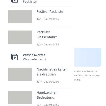
Packlisten
Festival Packliste
1/2 – Dauer: 04:45
Packliste
Klassenfahrt
2/2 – Dauer: 04:54
Wissenswertes
Was bedeutet...?
Nachts ist es kälter
Nach Beantwortung speichern wir deine Antwort, um
als draußen
Studyflix zu verbessern. Mehr dazu erfährst du in unserer
Datenschutzerklärung
.
1/7 – Dauer: 02:00
Handzeichen
Flachwitze
Bedeutung
2/7 – Dauer: 03:55