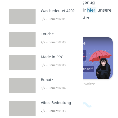
Na, immer noch nicht genug
gelacht? Dann schau dir
hier
unsere
Was bedeutet 420?
große Auswahl der besten
3/7 – Dauer: 02:01
Flachwitze
2026
an!
Touché
4/7 – Dauer: 02:03
Made in PRC
5/7 – Dauer: 02:03
Bubatz
Zum Video: Flachwitze
6/7 – Dauer: 02:04
Vibes Bedeutung
7/7 – Dauer: 01:33