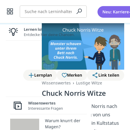
Suche
Neu: Karriere
Lernen lohnt sich!
Entdecke hier deine Chancen.
Lernplan
Merken
Link teilen
Wissenswertes
Lustige Witze
Chuck Norris Witze
Wissenswertes
Auch wenn Carlos Ray Norris nach
Interessante Fragen
seinem 86. Geburtstag von uns
Warum knurrt der
gegangen ist, bleibt sein Kultstatus
Magen?