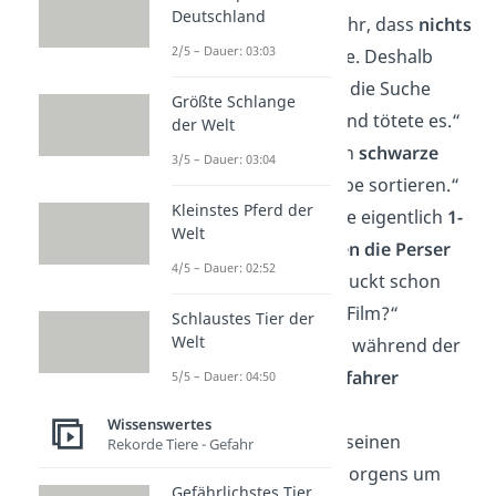
Deutschland
„Chuck Norris erfuhr, dass
nichts
2/5 – Dauer: 03:03
ihn besiegen könne. Deshalb
machte er sich auf die Suche
Größte Schlange
nach dem Nichts und tötete es.“
der Welt
„Chuck Norris kann
schwarze
3/5 – Dauer: 03:04
Filzstifte
nach Farbe sortieren.“
Kleinstes Pferd der
„Der Film
300
, sollte eigentlich
1-
Welt
Chuck Norris gegen die Perser
4/5 – Dauer: 02:52
heißen. Aber wer guckt schon
einen 3-Sekunden-Film?“
Schlaustes Tier der
Welt
„Chuck Norris darf während der
Fahrt mit dem
Busfahrer
5/5 – Dauer: 04:50
sprechen.“
Wissenswertes
„Chuck Norris isst seinen
Rekorde Tiere - Gefahr
Knoppers
schon morgens um
Gefährlichstes Tier