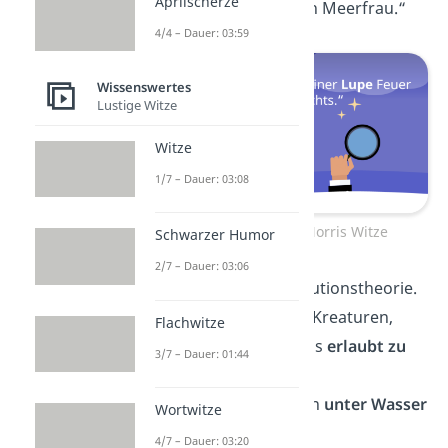
Aprilscherze
ist
Arielle
nur noch Meerfrau.“
4/4 – Dauer: 03:59
Wissenswertes
Lustige Witze
Witze
1/7 – Dauer: 03:08
Die besten Chuck Norris Witze
Schwarzer Humor
2/7 – Dauer: 03:06
„Es gibt keine Evolutionstheorie.
Nur eine Liste von Kreaturen,
Flachwitze
denen Chuck Norris
erlaubt zu
3/7 – Dauer: 01:44
leben
.“
„Chuck Norris kann
unter Wasser
Wortwitze
grillen
.“
4/7 – Dauer: 03:20