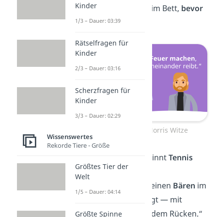
Kinder
ausmacht, liegt er im Bett,
bevor
1/3 – Dauer: 03:39
es dunkel
ist.“
Rätselfragen für
Kinder
2/3 – Dauer: 03:16
Scherzfragen für
Kinder
3/3 – Dauer: 02:29
Die besten Chuck Norris Witze
Wissenswertes
Rekorde Tiere - Größe
„Chuck Norris gewinnt
Tennis
Größtes Tier der
gegen die Wand.“
Welt
„Chuck Norris hat einen
Bären
im
1/5 – Dauer: 04:14
Armdrücken besiegt — mit
beiden Armen auf dem Rücken.“
Größte Spinne