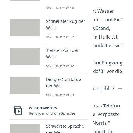
verschwindet.“
3/6 – Dauer: 03:06
„Chuck Norris trinkt Wasser
direkt aus dem Hahn —
auf Ex
.“
Schnellster Zug der
Welt
„Ist Bruce Banner wütend,
verwandelt er sich in
Hulk
. Ist
4/6 – Dauer: 05:37
Hulk wütend, verwandelt er sich
Tiefster Pool der
in Chuck Norris.“
Welt
„Chuck Norris darf
im Flugzeug
5/6 – Dauer: 04:12
rauchen
— weil er dafür vor die
Die größte Statue
Tür geht.“
der Welt
„Chuck Norris wurde geblitzt —
6/6 – Dauer: 04:53
beim Einparken
.“
„Als Alexander Bell das
Telefon
Wissenswertes
Rekorde rund um Sprache
erfand, hatte er drei verpasste
Anrufe von Chuck Norris.“
Schwerste Sprache
„Chuck Norris korrigiert die
der Welt