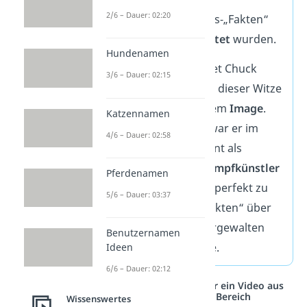
2/6 – Dauer: 02:20
übertriebenen Norris‑„Fakten“
erzeugt und verbreitet
wurden.
Hundenamen
Warum ausgerechnet Chuck
3/6 – Dauer: 02:15
Norris zum Zentrum dieser Witze
wurde, liegt an seinem
Image
.
Katzennamen
Durch seine Rollen war er im
4/6 – Dauer: 02:58
Fernsehen permanent als
unverwundbarer Kampfkünstler
Pferdenamen
präsent. Das passte perfekt zu
5/6 – Dauer: 03:37
diesen absurden „Fakten“ über
Unendlichkeit, Naturgewalten
Benutzernamen
und Physik‑Verstöße.
Ideen
6/6 – Dauer: 02:12
Studyflix vernetzt: Hier ein Video aus
einem anderen Bereich
Wissenswertes