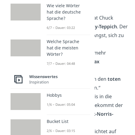
eine
Chuck-
Wie viele Wörter
Norris-Impfung
.“
hat die deutsche
„Vor dem Kamin hat Chuck
Sprache?
Norris einen
Grizzly-Teppich
. Der
6/7 – Dauer: 03:22
Bär lebt, hat aber Angst, sich zu
Welche Sprache
bewegen.“
hat die meisten
„Chuck Norris hat mehr
Wörter?
Kreditkarten als
Max
7/7 – Dauer: 04:48
Mustermann
.“
Wissenswertes
„Chuck Norris kann den
toten
Inspiration
Winkel
reanimieren.“
Hobbys
„Wenn Chuck Norris in die
Steckdose greift, bekommt der
1/6 – Dauer: 05:04
Strom einen
Chuck-Norris-
Bucket List
Schlag
.“
„Chuck Norris verzichtet auf
2/6 – Dauer: 03:15