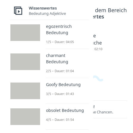
Wissenswertes
Beliebte Inhalte aus dem Bereich
Bedeutung Adjektive
Wissenswertes
egozentrisch
Bedeutung
Dad
Witze
Coole
1/5 – Dauer: 04:05
Jokes
für
Sprüche
Dauer: 02:20
Kinder
Dauer: 02:10
charmant
Dauer: 01:46
Bedeutung
2/5 – Dauer: 01:04
Goofy Bedeutung
3/5 – Dauer: 01:43
Lernen lohnt sich!
obsolet Bedeutung
Entdecke hier deine Chancen.
4/5 – Dauer: 01:54