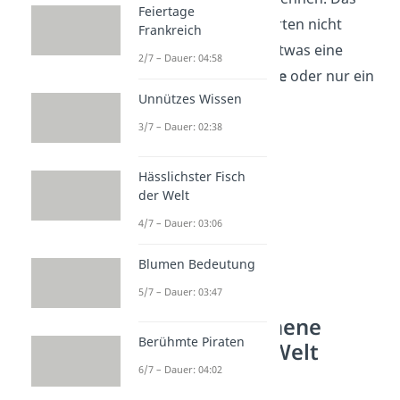
Feiertage
liegt daran, dass Experten nicht
Frankreich
immer einig sind, ob etwas eine
2/7 – Dauer: 04:58
eigenständige Sprache
oder nur ein
Unnützes Wissen
Dialekt
ist.
3/7 – Dauer: 02:38
Hässlichster Fisch
der Welt
4/7 – Dauer: 03:06
Blumen Bedeutung
5/7 – Dauer: 03:47
Meistgesprochene
Berühmte Piraten
Sprachen der Welt
6/7 – Dauer: 04:02
Die Rangfolge der