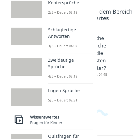
Kontersprüche
Beliebte Inhalte aus dem Bereich
2/5 – Dauer: 03:18
Wissenswertes
Schlagfertige
Antworten
Schwieri
Wie viele
Welche
ge
Wörter
Sprache
3/5 – Dauer: 04:07
Wörter
hat die
hat die
zum
deutsch
meisten
Zweideutige
Sprüche
Ausspre
e
Wörter?
chen
Sprache
Dauer: 04:48
4/5 – Dauer: 03:18
Dauer: 02:20
?
Dauer: 03:22
Lügen Sprüche
5/5 – Dauer: 02:31
Wissenswertes
Fragen für Kinder
Quizfragen für