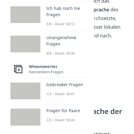
heutigen Italiens. Als sich das
Ich hab noch nie
Lateinische als Amtssprache
des
Fragen
Römischen Reiches durchsetzte,
5/6 – Dauer: 02:13
verschwanden viele dieser lokalen
Sprachen aber nach und nach.
Unangenehme
Fragen
6/6 – Dauer: 02:36
Wissenswertes
Kennenlern-Fragen
Icebreaker Fragen
1/3 – Dauer: 02:41
Schwerste Sprache der
Fragen für Paare
Welt
2/3 – Dauer: 02:24