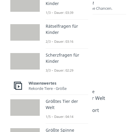
Lernen lohnt sich!
Kinder
Entdecke hier deine Chancen.
1/3 – Dauer: 03:39
Rätselfragen für
Kinder
2/3 – Dauer: 03:16
Scherzfragen für
Kinder
3/3 – Dauer: 02:29
Weitere Inhalte:
Wissenswertes
Wissenswertes
Rekorde Tiere - Größe
Rekorde rund um Sprache
Schwerste Sprache der Welt
Größtes Tier der
Dauer: 04:29
Welt
Längstes deutsches Wort
Dauer: 05:48
1/5 – Dauer: 04:14
Romanische Sprachen
Dauer: 04:21
Größte Spinne