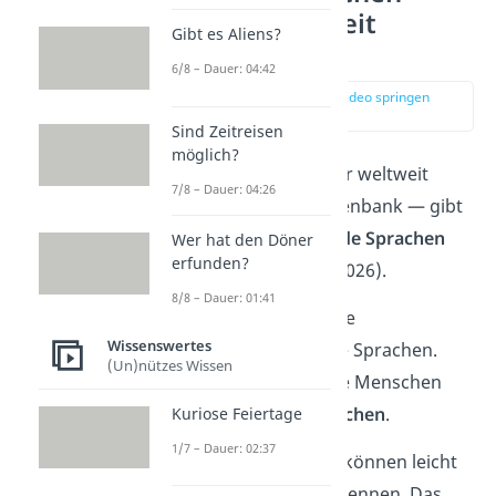
werden weltweit
Gibt es Aliens?
gesprochen?
6/8 – Dauer: 04:42
zur Stelle im Video springen
(00:15)
Sind Zeitreisen
möglich?
Laut Ethnologue — der weltweit
7/8 – Dauer: 04:26
führenden Sprachdatenbank — gibt
es aktuell
7.170 lebende Sprachen
Wer hat den Döner
erfunden?
weltweit (Stand: Mai 2026).
8/8 – Dauer: 01:41
Dabei zählt Ethnologue
Wissenswertes
ausschließlich lebende Sprachen.
(Un)nützes Wissen
Das sind Sprachen, die Menschen
heute noch
aktiv sprechen
.
Kuriose Feiertage
1/7 – Dauer: 02:37
Andere Datenbanken können leicht
abweichende Zahlen nennen. Das