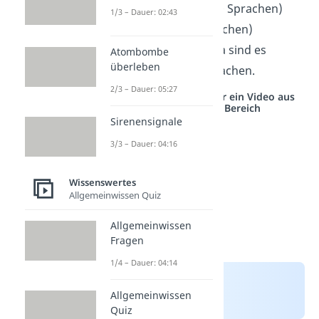
werden in Asien (2.300 Sprachen)
1/3 – Dauer: 02:43
und Afrika (2.100 Sprachen)
gesprochen. In Europa sind es
Atombombe
überleben
hingegen nur 290 Sprachen.
2/3 – Dauer: 05:27
Studyflix vernetzt: Hier ein Video aus
einem anderen Bereich
Sirenensignale
3/3 – Dauer: 04:16
Wissenswertes
Allgemeinwissen Quiz
Allgemeinwissen
Fragen
1/4 – Dauer: 04:14
Allgemeinwissen
Quiz