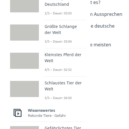
Wie viele Sprachen gibt es?
Deutschland
Dauer: 02:04
2/5 – Dauer: 03:03
Schwierige Wörter zum Aussprechen
Dauer: 02:20
Wie viele Wörter hat die deutsche
Größte Schlange
der Welt
Sprache?
Dauer: 03:22
3/5 – Dauer: 03:04
Welche Sprache hat die meisten
Wörter?
Kleinstes Pferd der
Dauer: 04:48
Welt
4/5 – Dauer: 02:52
Schlaustes Tier der
Welt
5/5 – Dauer: 04:50
Wissenswertes
Rekorde Tiere - Gefahr
Gefährlichstes Tier