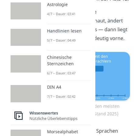
Astrologie
Wenn man sich nur die
4/7 – Dauer: 03:41
Muttersprachler
anschaut, ändert
sich das Ranking etwas — dann liegt
Handlinien lesen
Mandarin nämlich eindeutig vorne.
5/7 – Dauer: 04:49
Chinesische
Sternzeichen
6/7 – Dauer: 03:47
DIN A4
7/7 – Dauer: 02:42
Die 4 Sprachen mit den meisten
Wissenswertes
Muttersprachlern (Stand 2025)
Nützliche Überlebenstipps
Übrigens:
Die meisten Sprachen
Morsealphabet