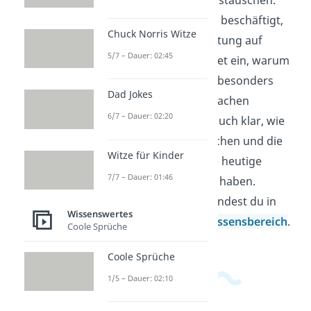
Wer sich mit Sprachen beschäftigt,
Chuck Norris Witze
vergleicht ihre Verbreitung auf
5/7 – Dauer: 02:45
Kontinenten und ordnet ein, warum
in manchen Regionen besonders
Dad Jokes
viele verschiedene Sprachen
6/7 – Dauer: 02:20
vorkommen. So wird auch klar, wie
Geschichte, Amtssprachen und die
Witze für Kinder
Größe von Reichen die heutige
7/7 – Dauer: 01:46
Sprachvielfalt geprägt haben.
Weitere Videos dazu findest du in
Wissenswertes
unserem
Allgemeinwissensbereich
.
Coole Sprüche
Coole Sprüche
1/5 – Dauer: 02:10