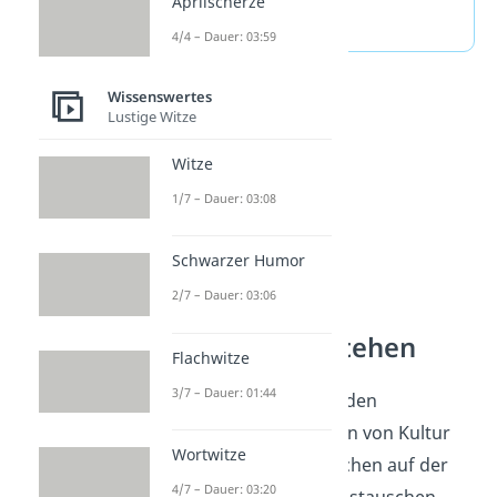
Aprilscherze
(ausklappen)
4/4 – Dauer: 03:59
Wissenswertes
Lustige Witze
Witze
1/7 – Dauer: 03:08
Schwarzer Humor
2/7 – Dauer: 03:06
Sprachen verstehen
Flachwitze
3/7 – Dauer: 01:44
Sprachen gehören zu den
wichtigsten Merkmalen von Kultur
Wortwitze
und zeigen, wie Menschen auf der
4/7 – Dauer: 03:20
Welt leben und sich austauschen.