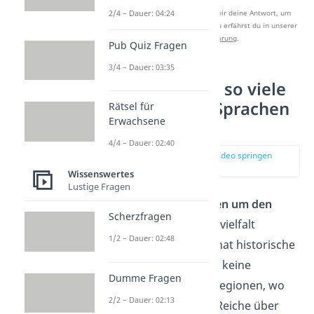
2/4 – Dauer: 04:24
Nach Beantwortung speichern wir deine Antwort, um
Studyflix zu verbessern. Mehr dazu erfährst du in unserer
Datenschutzerklärung
.
Pub Quiz Fragen
3/4 – Dauer: 03:35
Warum gibt es so viele
verschiedene Sprachen
Rätsel für
Erwachsene
auf der Welt?
4/4 – Dauer: 02:40
zur Stelle im Video springen
(01:06)
Wissenswertes
Lustige Fragen
Gerade in den
Gebieten um den
Scherzfragen
Äquator
ist die Sprachvielfalt
1/2 – Dauer: 02:48
besonders hoch. Das hat historische
Gründe — dort gab es keine
Dumme Fragen
Großreiche
. Denn in Regionen, wo
2/2 – Dauer: 02:13
sich keine mächtigen Reiche über