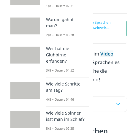
Video
1/8 – Dauer: 02:31
Warum gähnt
Wie viele Sprachen
man?
werden weltweit
gesprochen?
(00:15)
2/8 – Dauer: 03:28
Wer hat die
In diesem Beitrag und im
Video
Glühbirne
erfunden?
erfährst du,
wie viele Sprachen es
weltweit gibt und welche die
3/8 – Dauer: 04:52
meistgesprochenen sind!
Wie viele Schritte
am Tag?
4/8 – Dauer: 04:46
Inhaltsübersicht
Wie viele Spinnen
isst man im Schlaf?
Wie viele Sprachen
5/8 – Dauer: 02:35