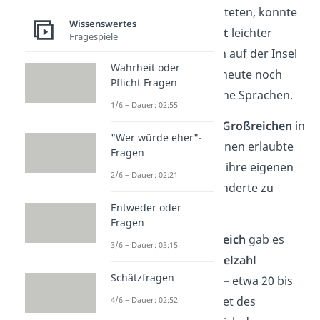
große Gebiete ausbreiteten, konnte
Wissenswertes
die
sprachliche Vielfalt
leichter
Fragespiele
erhalten bleiben. Allein auf der Insel
Wahrheit oder
Neuguinea existieren heute noch
Pflicht Fragen
rund 1.000 verschiedene Sprachen.
1/6 – Dauer: 02:55
Die
Abwesenheit von Großreichen
in
"Wer würde eher"-
bestimmten Weltregionen erlaubte
Fragen
es den Einheimischen, ihre eigenen
2/6 – Dauer: 02:21
Sprachen über Jahrhunderte zu
Entweder oder
bewahren.
Fragen
Vor dem Römischen Reich
gab es
3/6 – Dauer: 03:15
auch in Europa eine
Vielzahl
Schätzfragen
regionaler Sprachen
— etwa 20 bis
30 allein auf dem Gebiet des
4/6 – Dauer: 02:52