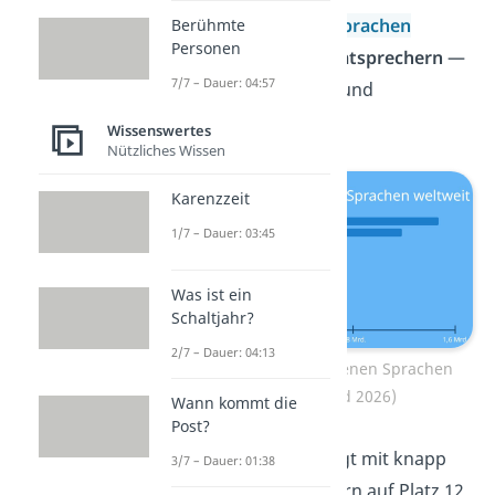
meistgesprochenen
Sprachen
Berühmte
Personen
basiert auf den
Gesamtsprechern
—
7/7 – Dauer: 04:57
also Muttersprachler und
Zweitsprachler.
Wissenswertes
Nützliches Wissen
Karenzzeit
1/7 – Dauer: 03:45
Was ist ein
Schaltjahr?
2/7 – Dauer: 04:13
Die 10 meistgesprochenen Sprachen
weltweit (Stand 2026)
Wann kommt die
Post?
Übrigens:
Deutsch liegt mit knapp
3/7 – Dauer: 01:38
133 Millionen Sprechern auf Platz 12.