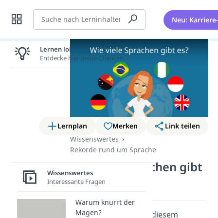
Suche
Neu: Karriere
Lernen lohnt sich!
Entdecke hier deine Chancen.
Lernplan
Merken
Link teilen
Wissenswertes
Rekorde rund um Sprache
Wie viele Sprachen gibt
Wissenswertes
es?
Interessante Fragen
Warum knurrt der
Magen?
Wichtige Inhalte in diesem