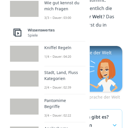
Du fragst dich jetzt bestimmt:
Wie gut kennst du
Welche Sprache ist eigentlich die
mich Fragen
schwerste Sprache der Welt
? Das
3/3 – Dauer: 03:00
und vieles mehr erfährst du in
Wissenswertes
unserem
Video!
Spiele
Kniffel Regeln
1/4 – Dauer: 04:20
Stadt, Land, Fluss
Kategorien
2/4 – Dauer: 02:39
Zum Video: Schwerste Sprache der Welt
Pantomime
Begriffe
3/4 – Dauer: 02:22
Wie viele Sprachen gibt es?
— häufigste Fragen