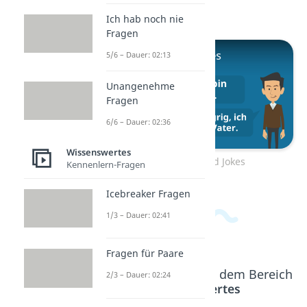
Schmunzeln bringst!
Ich hab noch nie
Fragen
5/6 – Dauer: 02:13
Unangenehme
Fragen
6/6 – Dauer: 02:36
Wissenswertes
Zum Video: Dad Jokes
Kennenlern-Fragen
Icebreaker Fragen
1/3 – Dauer: 02:41
Fragen für Paare
Beliebte Inhalte aus dem Bereich
2/3 – Dauer: 02:24
Wissenswertes