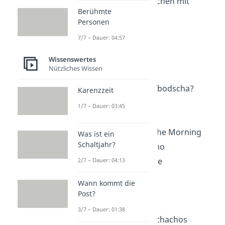
Hallo mit O / Hallöchen mit
Berühmte
Öchen
Personen
Guten Tacho
7/7 – Dauer: 04:57
Moingiorno
Palim Palim
Wissenswertes
Nützliches Wissen
Grüßli Müsli
Alles Roger in Kambodscha?
Karenzzeit
Servusle
1/7 – Dauer: 03:45
Ahoi, Matrose!
Good Morning in the Morning
Was ist ein
Schaltjahr?
Buongiorno, Adorno
Gib Flosse, Genosse
2/7 – Dauer: 04:13
Howdy
Wann kommt die
Moin Diggi
Post?
Moinjour
3/7 – Dauer: 01:38
Buenas tardes muchachos