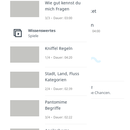
Wie gut kennst du
mich Fragen
Lustige
Deutsch
Bucket
Beleidig
e
List
3/3 – Dauer: 03:00
ungen
Beleidig
Ideen
Wissenswertes
Dauer: 02:19
ungen
Dauer: 04:00
Spiele
Dauer: 03:29
Kniffel Regeln
1/4 – Dauer: 04:20
Stadt, Land, Fluss
Kategorien
Lernen lohnt sich!
2/4 – Dauer: 02:39
Entdecke hier deine Chancen.
Pantomime
Begriffe
3/4 – Dauer: 02:22