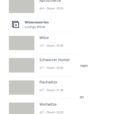
Aprilscherze
4/4 – Dauer: 03:59
Wissenswertes
Weitere Inhalte:
Lustige Witze
Wissenswertes
Witze
Inspiration
Hobbys
1/7 – Dauer: 03:08
Dauer: 05:04
Bucket List
Schwarzer Humor
Dauer: 03:15
Fragen zum Kennenlernen
2/7 – Dauer: 03:06
Dauer: 02:17
Lustige Begrüßungen
Dauer: 02:22
Flachwitze
Lustige Beleidigungen
3/7 – Dauer: 01:44
Dauer: 02:19
Deutsche Beleidigungen
Dauer: 03:29
Wortwitze
4/7 – Dauer: 03:20