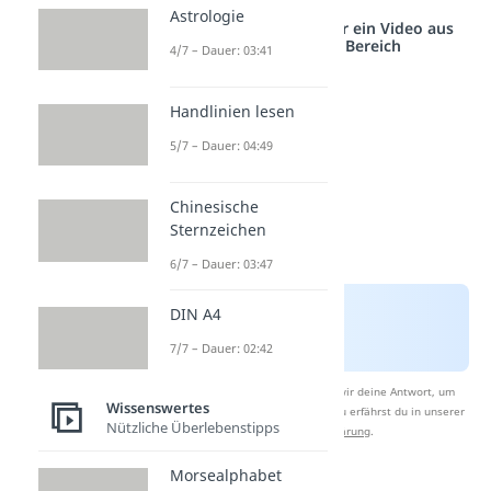
Astrologie
Studyflix vernetzt: Hier ein Video aus
einem anderen Bereich
4/7 – Dauer: 03:41
Handlinien lesen
5/7 – Dauer: 04:49
Chinesische
Sternzeichen
6/7 – Dauer: 03:47
DIN A4
7/7 – Dauer: 02:42
Nach Beantwortung speichern wir deine Antwort, um
Wissenswertes
Studyflix zu verbessern. Mehr dazu erfährst du in unserer
Nützliche Überlebenstipps
Datenschutzerklärung
.
Morsealphabet