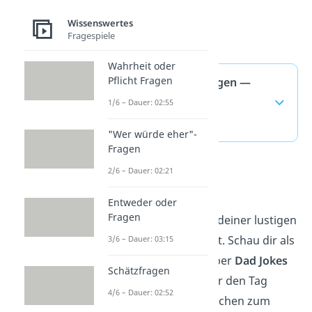
Wissenswertes
Fragespiele
Wahrheit oder
Pflicht Fragen
Lustige Begrüßungen —
häufigste Fragen
1/6 – Dauer: 02:55
(ausklappen)
"Wer würde eher"-
Fragen
2/6 – Dauer: 02:21
Dad Jokes
Entweder oder
Fragen
Der erste Stein ist mit deiner lustigen
Begrüßung jetzt gelegt. Schau dir als
3/6 – Dauer: 03:15
Nächstes das
Video
über
Dad Jokes
Schätzfragen
an, damit du auch über den Tag
4/6 – Dauer: 02:52
verteilt deine Mitmenschen zum