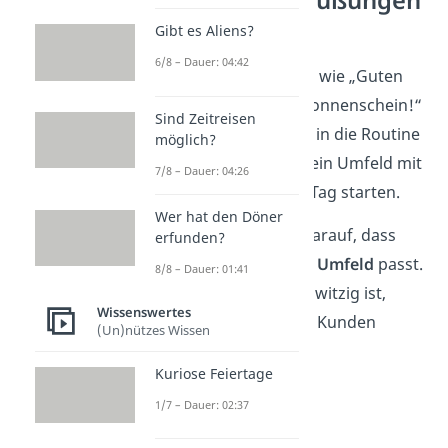
gibt es?
Gibt es Aliens?
6/8 – Dauer: 04:42
Kreative Begrüßungen wie „Guten
Tacho!“ oder „Moin, Sonnenschein!“
Sind Zeitreisen
bringen
Abwechslung
in die Routine
möglich?
und lassen dich und dein Umfeld mit
7/8 – Dauer: 04:26
einem
Lächeln
in den Tag starten.
Wer hat den Döner
Merke:
Achte immer darauf, dass
erfunden?
deine Begrüßung zum
Umfeld
passt.
8/8 – Dauer: 01:41
Was im Freundeskreis witzig ist,
Wissenswertes
kann im Büro oder bei Kunden
(Un)nützes Wissen
unangebracht wirken.
Kuriose Feiertage
1/7 – Dauer: 02:37