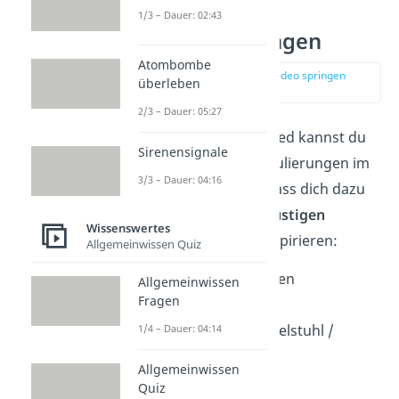
15 Lustige
1/3 – Dauer: 02:43
Verabschiedungen
Atombombe
zur Stelle im Video springen
überleben
(01:25)
2/3 – Dauer: 05:27
Aber auch zum Abschied kannst du
Sirenensignale
mit besonderen Formulierungen im
3/3 – Dauer: 04:16
Gedächtnis bleiben! Lass dich dazu
gerne von diesen
15 lustigen
Wissenswertes
Verabschiedungen
inspirieren:
Allgemeinwissen Quiz
Ferrero Tschüsschen
Allgemeinwissen
Fragen
Bis Baldrian
Ciaovapcici / Ciaokelstuhl /
1/4 – Dauer: 04:14
Ciaogummi
Allgemeinwissen
Tschau mit Au
Quiz