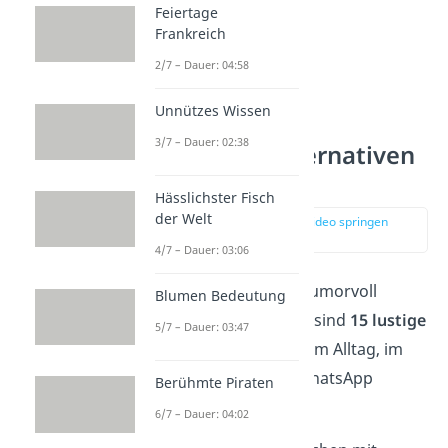
Feiertage
Frankreich
2/7 – Dauer: 04:58
Unnützes Wissen
3/7 – Dauer: 02:38
15 Lustige Alternativen
für „Hallo“
Hässlichster Fisch
der Welt
zur Stelle im Video springen
(00:13)
4/7 – Dauer: 03:06
Es gibt einige Arten, humorvoll
Blumen Bedeutung
„Hallo“ zu sagen. Hier sind
15 lustige
5/7 – Dauer: 03:47
Begrüßungen
, die du im Alltag, im
Büro oder auch auf WhatsApp
Berühmte Piraten
nutzen kannst:
6/7 – Dauer: 04:02