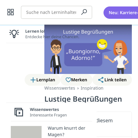
Suche
Neu: Karriere
Lernen lohnt sich!
Entdecke hier deine Chancen.
Lernplan
Merken
Link teilen
Wissenswertes
Inspiration
Lustige Begrüßungen
Wissenswertes
Interessante Fragen
Wichtige Inhalte in diesem
Video
Warum knurrt der
Magen?