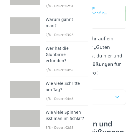
1/8 – Dauer: 02:31
15 Lustige
Alternativen für
„Hallo“
Warum gähnt
(00:13)
man?
2/8 – Dauer: 03:28
Du hast keine Lust mehr auf ein
einfaches „Hallo“ oder „Guten
Wer hat die
Glühbirne
Morgen“? Dann findest du hier und
erfunden?
im
Video
lustige Begrüßungen
für
3/8 – Dauer: 04:52
den Alltag und das Büro!
Wie viele Schritte
am Tag?
Inhaltsübersicht
4/8 – Dauer: 04:46
Wie viele Spinnen
isst man im Schlaf?
Welche lustigen und
5/8 – Dauer: 02:35
kreativen Begrüßungen