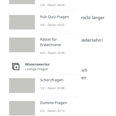
Byesilikum
2/4 – Dauer: 04:24
Ciao Kakao
Pub Quiz Fragen
Dann will ich mich nicht länger
aufhalten
3/4 – Dauer: 03:35
Bis Spätersilie
Rätsel für
Paris, Athen, auf Wiedersehn!
Erwachsene
Bis Denver
4/4 – Dauer: 02:40
Bundesgartenciao
San Frantschüsco
Wissenswertes
Lustige Fragen
Ich verabscheue mich
Mit gräulichen Füßen
Scherzfragen
Auf Video sehen
1/2 – Dauer: 02:48
Dumme Fragen
2/2 – Dauer: 02:13