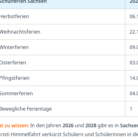
Schulferien Sachsen
202
Herbstferien
06.
Weihnachtsferien
22.
Winterferien
09.
Osterferien
03.
Pfingstferien
14.
Sommerferien
04.
Bewegliche Ferientage
1
t zu wissen:
In den Jahren
2026
und
2028
gibt es in
Sachse
risti Himmelfahrt verkürzt Schülern und Schülerinnen in di