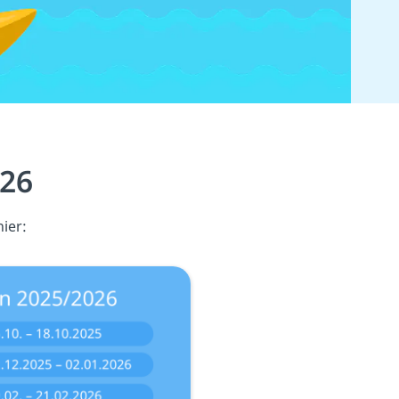
026
hier: