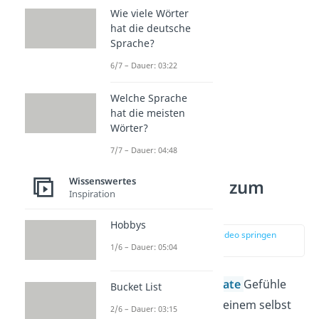
heute?“
Wie viele Wörter
hat die deutsche
Sprache?
6/7 – Dauer: 03:22
Welche Sprache
hat die meisten
Wörter?
7/7 – Dauer: 04:48
Wissenswertes
Zitate passend zum
Inspiration
Hochzeitstag
Hobbys
zur Stelle im Video springen
(02:26)
1/6 – Dauer: 05:04
Manchmal bringen
Zitate
Gefühle
Bucket List
auf den Punkt, für die einem selbst
2/6 – Dauer: 03:15