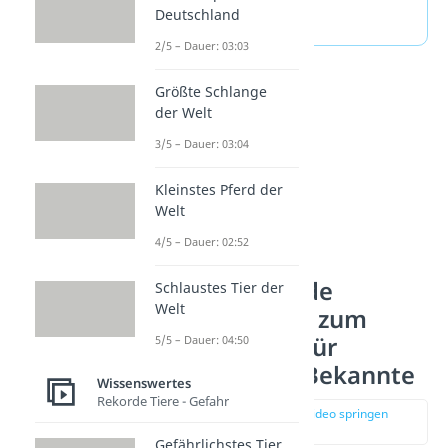
Deutschland
damit besonders.
2/5 – Dauer: 03:03
Größte Schlange
der Welt
3/5 – Dauer: 03:04
Kleinstes Pferd der
Welt
4/5 – Dauer: 02:52
Wertschätzende
Schlaustes Tier der
Welt
Glückwünsche zum
Hochzeitstag für
5/5 – Dauer: 04:50
Kollegen und Bekannte
Wissenswertes
Rekorde Tiere - Gefahr
zur Stelle im Video springen
(01:41)
Gefährlichstes Tier