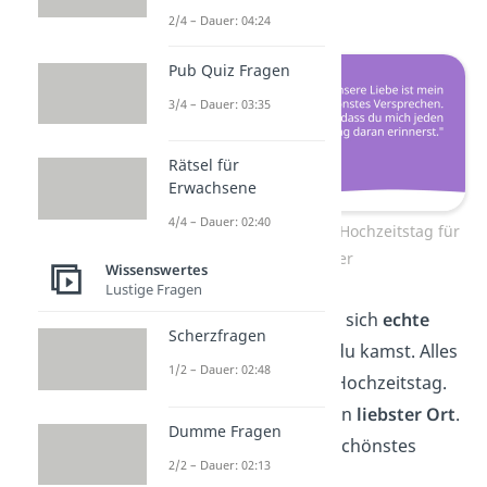
ist meine liebste.
2/4 – Dauer: 04:24
Pub Quiz Fragen
3/4 – Dauer: 03:35
Rätsel für
Erwachsene
4/4 – Dauer: 02:40
Glückwünsche zum Hochzeitstag für
Partner
Wissenswertes
Lustige Fragen
Ich wusste nie, wie sich
echte
Scherzfragen
Liebe
anfühlt, bis du kamst. Alles
1/2 – Dauer: 02:48
Gute zu unserem Hochzeitstag.
Deine Nähe ist mein
liebster Ort
.
Dumme Fragen
Und du bist mein schönstes
2/2 – Dauer: 02:13
Immer.