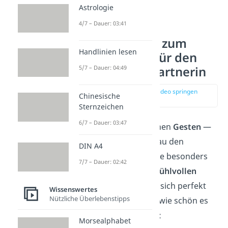
Astrologie
4/7 – Dauer: 03:41
Romantische
Glückwünsche zum
Handlinien lesen
Hochzeitstag für den
5/7 – Dauer: 04:49
Partner / die Partnerin
zur Stelle im Video springen
Chinesische
(00:46)
Sternzeichen
6/7 – Dauer: 03:47
Liebe zeigt sich in kleinen
Gesten
—
und manchmal in genau den
DIN A4
richtigen Worten. Diese besonders
7/7 – Dauer: 02:42
romantischen und
gefühlvollen
Glückwünsche eignen sich perfekt
Wissenswertes
Nützliche Überlebenstipps
als Erinnerung daran, wie schön es
ist, einander zu haben:
Morsealphabet