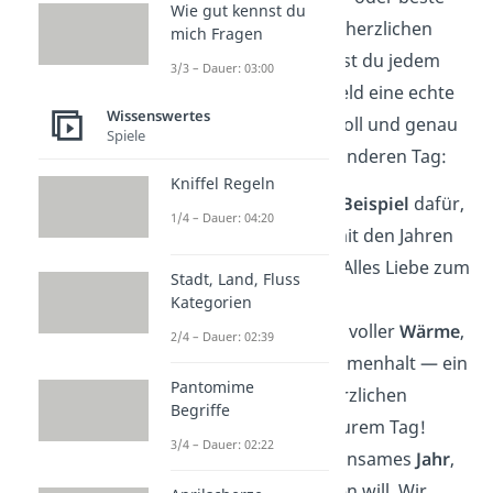
Wie gut kennst du
Freunde — mit diesen herzlichen
mich Fragen
Glückwünschen machst du jedem
3/3 – Dauer: 03:00
Paar aus deinem Umfeld eine echte
Wissenswertes
Freude
. Sie sind liebevoll und genau
Spiele
richtig für diesen besonderen Tag:
Kniffel Regeln
Ihr seid das beste
Beispiel
dafür,
1/4 – Dauer: 04:20
dass echte Liebe mit den Jahren
nur schöner wird. Alles Liebe zum
Stadt, Land, Fluss
Hochzeitstag!
Kategorien
Eure Beziehung ist voller
Wärme
,
2/4 – Dauer: 02:39
Humor und Zusammenhalt — ein
Pantomime
echtes Vorbild. Herzlichen
Begriffe
Glückwunsch zu eurem Tag!
3/4 – Dauer: 02:22
Ein weiteres gemeinsames
Jahr
,
das gefeiert werden will. Wir