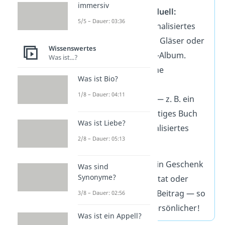
immersiv
Kreativ & individuell:
5/5 – Dauer: 03:36
Fotobuch, personalisiertes
Poster, gravierte Gläser oder
Wissenswertes
ein „Erste-Jahre“-Album.
Was ist...?
Mit Humor:
Kleine
Was ist Bio?
Geschenke mit
1/8 – Dauer: 04:11
Augenzwinkern — z. B. ein
Paarspiel, ein lustiges Buch
Was ist Liebe?
oder ein personalisiertes
2/8 – Dauer: 05:13
Kissen.
Tipp:
Kombiniere dein Geschenk
Was sind
Synonyme?
mit einem Spruch, Zitat oder
Gedicht aus diesem Beitrag — so
3/8 – Dauer: 02:56
wird es gleich viel persönlicher!
Was ist ein Appell?