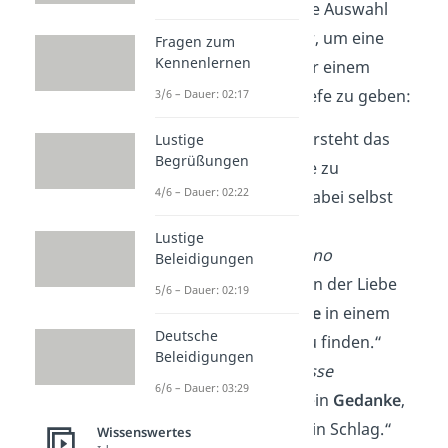
die Worte fehlen. Diese Auswahl
eignet sich wunderbar, um eine
Fragen zum
Kennenlernen
Karte zu
veredeln
oder einem
Glückwunsch mehr Tiefe zu geben:
3/6 – Dauer: 02:17
„Die Liebe allein versteht das
Lustige
Begrüßungen
Geheimnis
, andere zu
4/6 – Dauer: 02:22
beschenken und dabei selbst
reich zu werden.“
Lustige
— Clemens Brentano
Beleidigungen
„Das große Glück in der Liebe
5/6 – Dauer: 02:19
besteht darin,
Ruhe
in einem
Deutsche
anderen Herzen zu finden.“
Beleidigungen
—
Julie de Lespinasse
6/6 – Dauer: 03:29
„Zwei Seelen und ein
Gedanke
,
zwei Herzen und ein Schlag.“
Wissenswertes