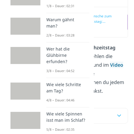
1/8 – Dauer: 02:31
Glückwünsche zum
Warum gähnt
Hochzeitstag:
man?
Unsere Top 5
(00:16)
2/8 – Dauer: 03:28
Du möchtest zum
Hochzeitstag
Wer hat die
Glühbirne
gratulieren, aber dir fehlen die
erfunden?
richtigen Worte? Hier und im
Video
3/8 – Dauer: 04:52
findest du berührende
Glückwünsche, mit denen du jedem
Wie viele Schritte
Paar ein Lächeln schenkst.
am Tag?
4/8 – Dauer: 04:46
Wie viele Spinnen
Inhaltsübersicht
isst man im Schlaf?
5/8 – Dauer: 02:35