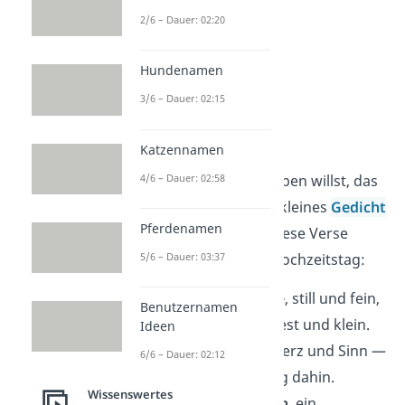
fortgeht.“
2/6 – Dauer: 02:20
—
Heinz Rühmann
Hundenamen
3/6 – Dauer: 02:15
Gedichte zum
Hochzeitstag
Katzennamen
4/6 – Dauer: 02:58
Wenn du etwas schreiben willst, das
hängen bleibt
, ist ein kleines
Gedicht
Pferdenamen
genau das Richtige. Diese Verse
5/6 – Dauer: 03:37
passen perfekt zum Hochzeitstag:
Ein Band aus
Liebe
, still und fein,
Benutzernamen
hält zwei Herzen fest und klein.
Ideen
Jahr für Jahr, mit Herz und Sinn —
6/6 – Dauer: 02:12
geht ihr euren Weg dahin.
Wissenswertes
Ein Jahr, ein
Lachen
, ein