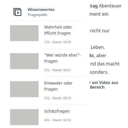
Mit dir wird aus
Alltag
Abenteuer
Wissenswertes
und aus jedem Moment ein
Fragespiele
Gefühl, das bleibt.
Wahrheit oder
Du und ich, das ist nicht nur
Pflicht Fragen
Liebe
, das ist mein
1/6 – Dauer: 02:55
Lieblingskapitel im Leben.
"Wer würde eher"-
Du bist nicht
perfekt
, aber
Fragen
perfekt für mich. Und das macht
2/6 – Dauer: 02:21
unsere Liebe so besonders.
Studyflix vernetzt: Hier ein Video aus
Entweder oder
einem anderen Bereich
Fragen
3/6 – Dauer: 03:15
Schätzfragen
4/6 – Dauer: 02:52