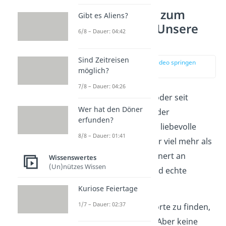
Glückwünsche zum
Gibt es Aliens?
Hochzeitstag: Unsere
6/8 – Dauer: 04:42
Top 5
Sind Zeitreisen
zur Stelle im Video springen
möglich?
(00:16)
7/8 – Dauer: 04:26
Ob frisch verheiratet oder seit
Wer hat den Döner
Jahrzehnten ein Paar, der
erfunden?
Hochzeitstag
verdient liebevolle
8/8 – Dauer: 01:41
Worte. Schließlich ist er viel mehr als
nur ein
Datum
. Er erinnert an
Wissenswertes
(Un)nützes Wissen
gemeinsame Wege
und echte
Gefühle.
Kuriose Feiertage
1/7 – Dauer: 02:37
Dafür die richtigen Worte zu finden,
ist nicht immer leicht. Aber keine