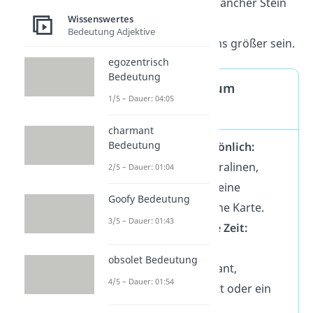
ist stärker als so mancher Stein
Wissenswertes
—
Bedeutung Adjektive
denn Liebe lässt uns größer sein.
egozentrisch
Bedeutung
Geschenkideen zum
1/5 – Dauer: 04:05
Hochzeitstag
charmant
Bedeutung
Klassisch & persönlich:
Blumenstrauß, Pralinen,
2/5 – Dauer: 01:04
edler Wein oder eine
Goofy Bedeutung
handgeschriebene Karte.
3/5 – Dauer: 01:43
Für gemeinsame Zeit:
Gutschein fürs
obsolet Bedeutung
Lieblingsrestaurant,
4/5 – Dauer: 01:54
Frühstück im Bett oder ein
Kurztrip.