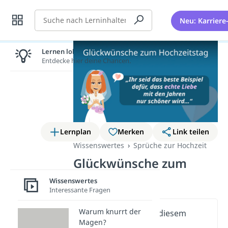
Suche
Neu: Karriere
Lernen lohnt sich!
Entdecke hier deine Chancen.
Lernplan
Merken
Link teilen
Wissenswertes
Sprüche zur Hochzeit
Glückwünsche zum
Hochzeitstag
Wissenswertes
Interessante Fragen
Warum knurrt der
Wichtige Inhalte in diesem
Magen?
Video