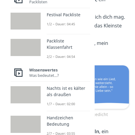
Packlisten
gemeinsamer Tag,
Festival Packliste
der zeigt, wie sehr ich dich mag.
1/2 – Dauer: 04:45
Mit dir wird selbst das Kleinste
groß —
Packliste
du bist mein Glück, mein
Klassenfahrt
Lebenslos.
2/2 – Dauer: 04:54
Wissenswertes
Was bedeutet...?
Nachts ist es kälter
als draußen
1/7 – Dauer: 02:00
Hochzeitsgedicht
Handzeichen
Bedeutung
Ein Blick, ein
Lächeln
, ein
2/7 – Dauer: 03:55