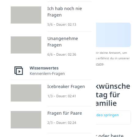
Ich hab noch nie
Fragen
5/6 – Dauer: 02:13
Unangenehme
Fragen
Nach Beantwortung speichern wir deine Antwort, um
6/6 – Dauer: 02:36
Studyflix zu verbessern. Mehr dazu erfährst du in unserer
Datenschutzerklärung
.
Wissenswertes
Kennenlern-Fragen
Herzliche Glückwünsche
Icebreaker Fragen
zum Hochzeitstag für
1/3 – Dauer: 02:41
Freunde und Familie
Fragen für Paare
zur Stelle im Video springen
(01:16)
2/3 – Dauer: 02:24
Ob Eltern, Geschwister oder beste