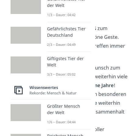
der Welt
Auch im Büro oder im
1/3 – Dauer: 04:42
Bekanntenkreis ist ein
wertschätzender
Gruß
zum
Gefährlichstes Tier
Deutschland
Hochzeitstag eine schöne Geste.
2/3 – Dauer: 04:49
Diese Glückwünsche treffen immer
den richtigen Ton:
Giftigstes Tier der
Welt
Herzlichen Glückwunsch zum
3/3 – Dauer: 05:02
Hochzeitstag und weiterhin viele
schöne
gemeinsame Jahre
!
Wissenswertes
Rekorde: Mensch & Natur
Alles Gute zu Ihrem besonderen
Tag! Möge Ihre Ehe weiterhin
Größter Mensch
von
Freude
und Zusammenhalt
der Welt
geprägt sein.
1/6 – Dauer: 04:44
Ein weiteres Jahr voller
Reichster Mensch