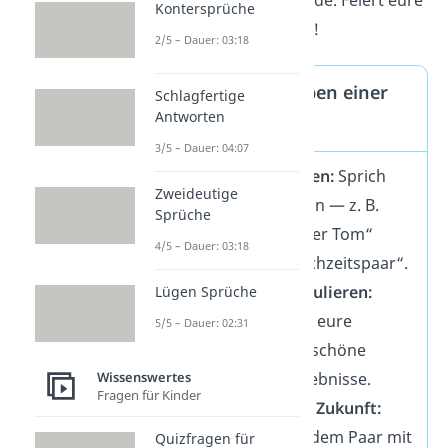
Kontersprüche
Liebe heute richtig!
2/5 – Dauer: 03:18
Tipps fürs Schreiben einer
Schlagfertige
Antworten
Hochzeitskarte
3/5 – Dauer: 04:07
Persönlich starten:
Sprich
Zweideutige
das Paar direkt an — z. B.
Sprüche
„Liebe Anna, lieber Tom“
4/5 – Dauer: 03:18
oder „Liebes Hochzeitspaar“.
Individuell formulieren:
Lügen Sprüche
Nimm Bezug auf eure
5/5 – Dauer: 02:31
Beziehung oder schöne
Wissenswertes
gemeinsame Erlebnisse.
Fragen für Kinder
Wünsche für die Zukunft:
Schreib, was du dem Paar mit
Quizfragen für