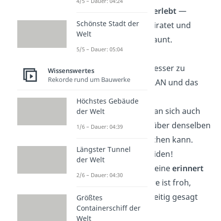
4/5 – Dauer: 04:24
Wieder ein Jahr
überlebt
—
Schönste Stadt der
gemeinsam, verheiratet und
Welt
(meistens) gut gelaunt.
5/5 – Dauer: 05:04
Glückwunsch!
Eure Ehe scheint besser zu
Wissenswertes
Rekorde rund um Bauwerke
laufen
als mein WLAN und das
will was heißen!
Höchstes Gebäude
Liebe ist… wenn man sich auch
der Welt
nach Jahren noch über denselben
1/6 – Dauer: 04:39
Blödsinn
kaputtlachen kann.
Längster Tunnel
Alles Gute euch beiden!
der Welt
Hochzeitstag: Der eine
erinnert
2/6 – Dauer: 04:30
sich und der andere ist froh,
wenn’s ihm rechtzeitig gesagt
Größtes
Containerschiff der
wird.
Welt