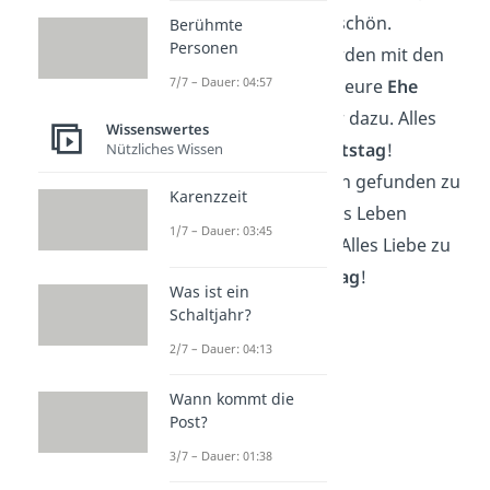
stark und wunderschön.
Berühmte
Personen
Manche Dinge werden mit den
7/7 – Dauer: 04:57
Jahren nur besser, eure
Ehe
gehört ganz sicher dazu. Alles
Wissenswertes
Gute zum
Hochzeitstag
!
Nützliches Wissen
Glück ist, jemanden gefunden zu
Karenzzeit
haben, mit dem das Leben
1/7 – Dauer: 03:45
doppelt schön ist. Alles Liebe zu
eurem
Hochzeitstag
!
Was ist ein
Schaltjahr?
2/7 – Dauer: 04:13
Wann kommt die
Post?
3/7 – Dauer: 01:38