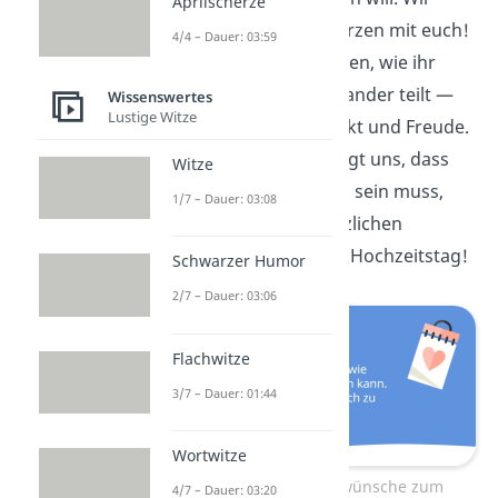
Aprilscherze
freuen uns von Herzen mit euch!
4/4 – Dauer: 03:59
Es ist schön zu sehen, wie ihr
euer
Leben
miteinander teilt —
Wissenswertes
Lustige Witze
voller Liebe, Respekt und Freude.
Liebes Paar, ihr zeigt uns, dass
Witze
Liebe nicht
perfekt
sein muss,
1/7 – Dauer: 03:08
sondern echt. Herzlichen
Glückwunsch zum Hochzeitstag!
Schwarzer Humor
2/7 – Dauer: 03:06
Flachwitze
3/7 – Dauer: 01:44
Wortwitze
Herzliche Glückwünsche zum
4/7 – Dauer: 03:20