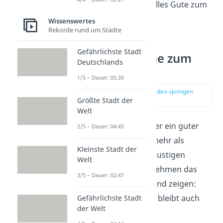
feiern zu dürfen. Alles Gute zum
Hochzeitstag!
Wissenswertes
Rekorde rund um Städte
Gefährlichste Stadt
Lustige Sprüche zum
Deutschlands
Hochzeitstag
1/5 – Dauer: 05:39
zur Stelle im Video springen
(02:05)
Größte Stadt der
Welt
Romantik in Ehren, aber ein guter
2/5 – Dauer: 04:45
Witz
sagt manchmal mehr als
Kleinste Stadt der
tausend Rosen. Diese lustigen
Welt
Hochzeitstagsgrüße nehmen das
3/5 – Dauer: 02:47
Eheleben mit
Humor
und zeigen:
Wer gemeinsam lacht, bleibt auch
Gefährlichste Stadt
der Welt
gemeinsam glücklich.