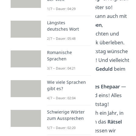
abgeschlossen. Weiter so!
1/7 – Dauer: 04:29
Ihr beweist: Liebe kann auch mit
Längstes
vollen
Wäschekörben
,
deutsches Wort
schnarchenden Nächten und
2/7 – Dauer: 05:48
leerem Kühlschrank überleben.
Zu eurem Hochzeitstag wünsche
Romanische
Sprachen
ich euch: weiter so! Und vielleicht
ein bisschen mehr
Geduld
beim
3/7 – Dauer: 04:21
Möbelaufbauen.
Wie viele Sprachen
Ihr seid wie ein
altes Ehepaar
—
gibt es?
ach stimmt, ihr seid eins! Alles
4/7 – Dauer: 02:04
Liebe zum Hochzeitstag!
Schwierige Wörter
Glückwunsch! Noch ein Jahr, in
zum Aussprechen
dem ihr erfolgreich das
Rätsel
5/7 – Dauer: 02:20
gelöst habt: „Was essen wir