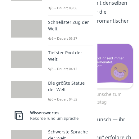
Ein weiteres Jahr mit denselben
3/6 – Dauer: 03:06
Diskussionen
über die
Fernbedienung — romantischer
Schnellster Zug der
Welt
geht’s kaum!
4/6 – Dauer: 05:37
Tiefster Pool der
Welt
5/6 – Dauer: 04:12
Die größte Statue
der Welt
Lustige Glückwünsche zum
6/6 – Dauer: 04:53
Hochzeitstag
Wissenswertes
Rekorde rund um Sprache
Herzlichen Glückwunsch — ihr
habt das Level
Schwerste Sprache
„Langzeitbeziehung“
erfolgreich
der Welt