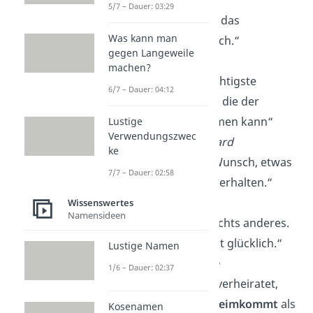
5/7 – Dauer: 03:29
„Wo Liebe ist, wird das
Was kann man
Unmögliche
möglich.“
gegen Langeweile
—
Buddha
machen?
„Die Ehe ist die wichtigste
6/7 – Dauer: 04:12
Entdeckungsreise
, die der
Mensch unternehmen kann“
Lustige
Verwendungszwec
—
Søren Kierkegaard
ke
„Die Liebe ist der Wunsch, etwas
7/7 – Dauer: 02:58
zu
geben
, nicht zu erhalten.“
—
Bertolt Brecht
Wissenswertes
Namensideen
„Glück ist
Liebe
, nichts anderes.
Wer lieben kann, ist glücklich.“
Lustige Namen
—
Hermann Hesse
1/6 – Dauer: 02:37
„Man ist glücklich verheiratet,
wenn man lieber
heimkommt
als
Kosenamen