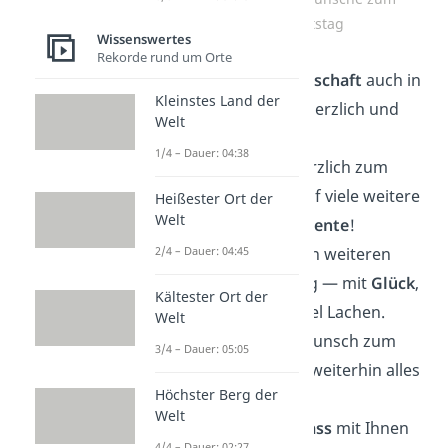
Hochzeitstag
Wissenswertes
Rekorde rund um Orte
Möge Ihre
Partnerschaft
auch in
Kleinstes Land der
Zukunft so stark, herzlich und
Welt
liebevoll bleiben.
1/4 – Dauer: 04:38
Wir gratulieren herzlich zum
Hochzeitstag — auf viele weitere
Heißester Ort der
Welt
gemeinsame
Momente
!
Alles Gute für Ihren weiteren
2/4 – Dauer: 04:45
gemeinsamen Weg — mit
Glück
,
Kältester Ort der
Gesundheit und viel Lachen.
Welt
Herzlichen Glückwunsch zum
3/4 – Dauer: 05:05
Hochzeitstag und weiterhin alles
Höchster Berg der
Gute für Ihre
Ehe
.
Welt
Schön, diesen
Anlass
mit Ihnen
4/4 – Dauer: 02:27