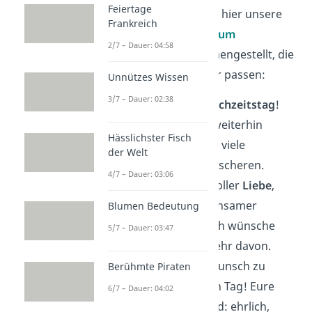
Feiertage
Sorge — wir haben dir hier unsere
Frankreich
Top 5 Glückwünsche zum
2/7 – Dauer: 04:58
Hochzeitstag
zusammengestellt, die
zu ziemlich jedem Paar passen:
Unnützes Wissen
3/7 – Dauer: 02:38
Alles Liebe zum
Hochzeitstag
!
Möge eure
Liebe
weiterhin
Hässlichster Fisch
wachsen und euch viele
der Welt
glückliche Jahre bescheren.
4/7 – Dauer: 03:06
Ein weiteres Jahr voller
Liebe
,
Lachen und gemeinsamer
Blumen Bedeutung
Erinnerungen — ich wünsche
5/7 – Dauer: 03:47
euch noch viele mehr davon.
Herzlichen Glückwunsch zu
Berühmte Piraten
eurem besonderen Tag! Eure
6/7 – Dauer: 04:02
Liebe
ist ein Vorbild: ehrlich,