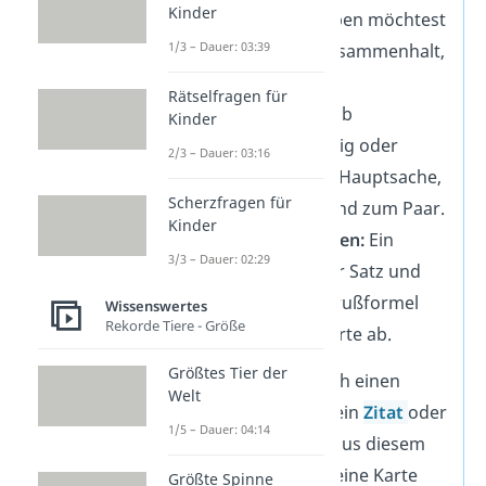
Kinder
auf den Weg geben möchtest
1/3 – Dauer: 03:39
— z. B. Glück, Zusammenhalt,
Gesundheit.
Rätselfragen für
Gefühl zeigen:
Ob
Kinder
romantisch, witzig oder
2/3 – Dauer: 03:16
nachdenklich — Hauptsache,
Scherzfragen für
es passt zu dir und zum Paar.
Kinder
Schön abschließen:
Ein
3/3 – Dauer: 02:29
liebevoller letzter Satz und
eine herzliche Grußformel
Wissenswertes
Rekorde Tiere - Größe
runden deine Karte ab.
Größtes Tier der
Tipp:
Such dir einfach einen
Welt
passenden Spruch, ein
Zitat
oder
1/5 – Dauer: 04:14
ein kleines Gedicht aus diesem
Beitrag und mach deine Karte
Größte Spinne