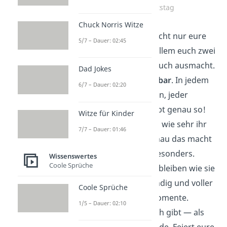
Hochzeitstag
Chuck Norris Witze
Heute feiern wir nicht nur eure
5/7 – Dauer: 02:45
Ehe
, sondern vor allem euch zwei
— mit allem, was euch ausmacht.
Dad Jokes
Eure Liebe ist
spürbar
. In jedem
6/7 – Dauer: 02:20
Blick, jedem Lächeln, jeder
kleinen Geste. Bleibt genau so!
Witze für Kinder
Man sieht euch an, wie sehr ihr
7/7 – Dauer: 01:46
euch
liebt
und genau das macht
euch als Paar so besonders.
Wissenswertes
Coole Sprüche
Möge eure Ehe so bleiben wie sie
ist:
liebevoll
, lebendig und voller
Coole Sprüche
schöner kleiner Momente.
1/5 – Dauer: 02:10
Schön, dass es euch gibt — als
Paar
und als Freunde. Feiert eure