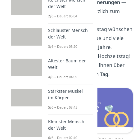
gemeinsamer
Erinnerungen
—
der Welt
wir gratulieren herzlich zum
2/6 – Dauer: 05:04
Hochzeitstag!
Zu Ihrem Hochzeitstag wünschen
Schlauster Mensch
der Welt
wir Ihnen alles Liebe und viele
weitere
glückliche Jahre
.
3/6 – Dauer: 05:20
Glückwunsch zum Hochzeitstag!
Ältester Baum der
Wir freuen uns mit Ihnen über
Welt
diesen
besonderen Tag
.
4/6 – Dauer: 04:09
Stärkster Muskel
im Körper
5/6 – Dauer: 03:45
Kleinster Mensch
der Welt
6/6 – Dauer: 02:40
Formelle Glückwünsche zum