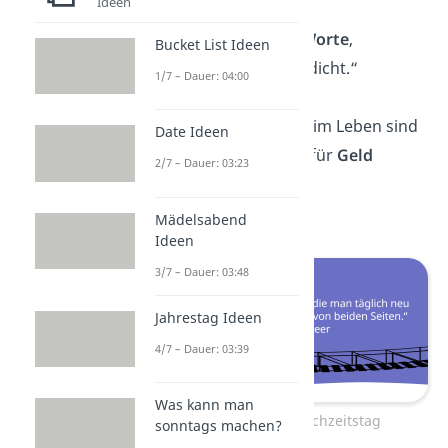
Ideen
—
Friedrich Halm
„Einzeln sind wir
Worte
,
Bucket List Ideen
zusammen ein Gedicht.“
1/7 – Dauer: 04:00
—
Georg Bydlinski
„Die besten Dinge im Leben sind
Date Ideen
nicht die, die man für
Geld
2/7 – Dauer: 03:23
bekommt.“
—
Albert Einstein
Mädelsabend
Ideen
3/7 – Dauer: 03:48
Jahrestag Ideen
4/7 – Dauer: 03:39
Was kann man
Zitate zum Hochzeitstag
sonntags machen?