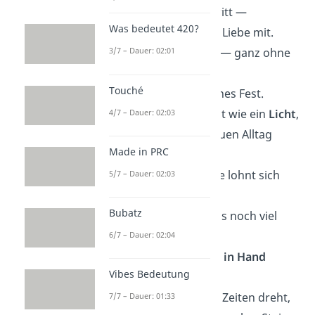
gemeinsamer Schritt —
Was bedeutet 420?
so trägt euch eure Liebe mit.
Was zählt, seid ihr — ganz ohne
3/7 – Dauer: 02:01
Rest.
Touché
Heute ist euer kleines Fest.
Ein Hochzeitstag ist wie ein
Licht
,
4/7 – Dauer: 02:03
das durch den grauen Alltag
Made in PRC
bricht.
Es zeigt euch: Liebe lohnt sich
5/7 – Dauer: 02:03
sehr —
Bubatz
und mit euch wird’s noch viel
mehr.
6/7 – Dauer: 02:04
Ein Paar, das
Hand in Hand
Vibes Bedeutung
besteht,
das sich durch alle Zeiten dreht,
7/7 – Dauer: 01:33