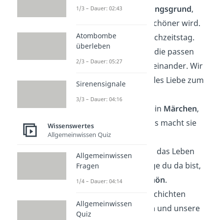
Du bist mein
Lieblingsgrund
,
1/3 – Dauer: 02:43
warum jeder Tag schöner wird.
Atombombe
Alles Liebe zum Hochzeitstag.
überleben
Es gibt Menschen, die passen
2/3 – Dauer: 05:27
einfach
perfekt
zueinander. Wir
sind der Beweis. Alles Liebe zum
Sirenensignale
Hochzeitstag!
3/3 – Dauer: 04:16
Unsere Liebe ist kein
Märchen
,
sie ist echt. Und das macht sie
Wissenswertes
Allgemeinwissen Quiz
noch viel schöner.
Ich weiß nicht, was das Leben
Allgemeinwissen
bringt, aber solange du da bist,
Fragen
wird es
wunderschön
.
1/4 – Dauer: 04:14
Die schönsten Geschichten
Allgemeinwissen
schreibt das
Leben
und unsere
Quiz