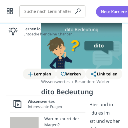
Suche
Neu: Karriere
Lernen lohnt sich!
Entdecke hier deine Chancen.
Lernplan
Merken
Link teilen
Wissenswertes
Besondere Wörter
dito Bedeutung
Wissenswertes
Was bedeutet
„dito“
? Hier und im
Interessante Fragen
Video
erfährst du, wie du es im
Warum knurrt der
Alltag richtig verwendest und woher
Magen?