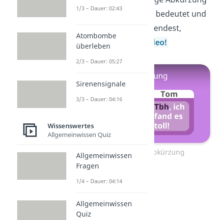
1/3 – Dauer: 02:43
ist auch „tbh“. Was sie bedeutet und
wie du sie richtig verwendest,
Atombombe
erfährst du hier im
Video!
überleben
2/3 – Dauer: 05:27
Sirenensignale
3/3 – Dauer: 04:16
Wissenswertes
Allgemeinwissen Quiz
Zum Video: tbh Abkürzung
Allgemeinwissen
Fragen
1/4 – Dauer: 04:14
Allgemeinwissen
Quiz