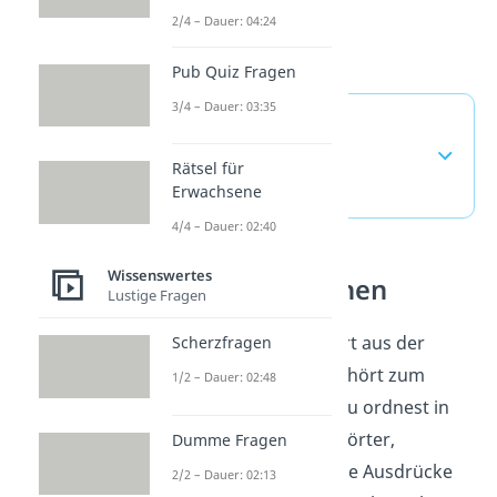
2/4 – Dauer: 04:24
Pub Quiz Fragen
3/4 – Dauer: 03:35
dito Bedeutung —
häufigste Fragen
Rätsel für
(ausklappen)
Erwachsene
4/4 – Dauer: 02:40
Wissenswertes
Wörter verstehen
Lustige Fragen
Dito ist ein kurzes Wort aus der
Scherzfragen
Alltagssprache und gehört zum
1/2 – Dauer: 02:48
Themenfeld Wörter. Du ordnest in
diesem Themenfeld Wörter,
Dumme Fragen
Abkürzungen und feste Ausdrücke
2/2 – Dauer: 02:13