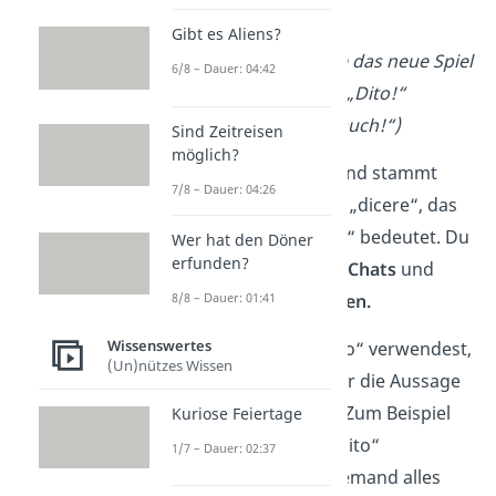
gilt.
Gibt es Aliens?
Beispiel:
„Ich habe das neue Spiel
6/8 – Dauer: 04:42
durchgespielt.“ — „Dito!“
(Bedeutung:
„Ich auch!“)
Sind Zeitreisen
möglich?
„Dito“ ist ein Adverb und stammt
7/8 – Dauer: 04:26
vom lateinischen Verb „dicere“, das
„sagen“ oder „meinen“ bedeutet. Du
Wer hat den Döner
erfunden?
findest es vor allem in
Chats
und
8/8 – Dauer: 01:41
informellen Gesprächen.
Wissenswertes
Wichtig:
Wenn du „dito“ verwendest,
(Un)nützes Wissen
sollte das Ereignis oder die Aussage
euch beide
betreffen. Zum Beispiel
Kuriose Feiertage
solltest du nicht mit „dito“
1/7 – Dauer: 02:37
antworten, wenn dir jemand alles