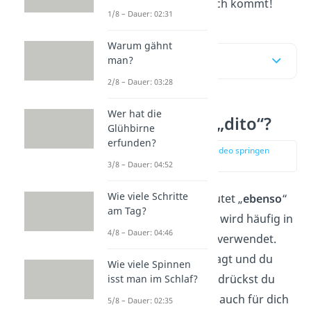
der Begriff ursprünglich kommt!
1/8 – Dauer: 02:31
Warum gähnt
Inhaltsübersicht
man?
2/8 – Dauer: 03:28
Wer hat die
Was bedeutet „dito“?
Glühbirne
erfunden?
zur Stelle im Video springen
(00:11)
3/8 – Dauer: 04:52
Wie viele Schritte
Das Wort „
dito
“ bedeutet „
ebenso
“
am Tag?
oder „
gleichfalls
“ und wird häufig in
4/8 – Dauer: 04:46
der Umgangssprache verwendet.
Wenn jemand etwas sagt und du
Wie viele Spinnen
antwortest mit „dito“, drückst du
isst man im Schlaf?
aus, dass das Gesagte auch für dich
5/8 – Dauer: 02:35