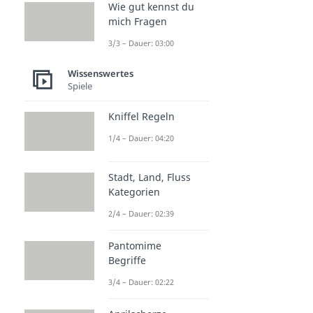
Wie gut kennst du
Wissenswertes
mich Fragen
Besondere Wörter
3/3 – Dauer: 03:00
Sayonara
Dauer: 02:42
Wissenswertes
Paradigma Bedeutung
Spiele
Dauer: 01:31
Attitüde Bedeutung
Kniffel Regeln
Dauer: 03:12
dito Bedeutung
1/4 – Dauer: 04:20
Dauer: 01:14
Stadt, Land, Fluss
Kategorien
2/4 – Dauer: 02:39
Pantomime
Begriffe
3/4 – Dauer: 02:22