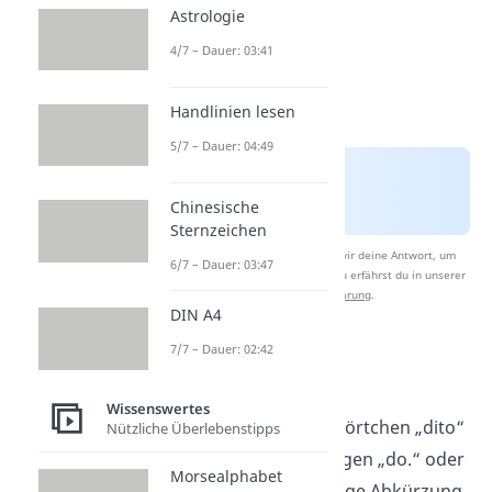
Astrologie
4/7 – Dauer: 03:41
Handlinien lesen
5/7 – Dauer: 04:49
Chinesische
Sternzeichen
Nach Beantwortung speichern wir deine Antwort, um
6/7 – Dauer: 03:47
Studyflix zu verbessern. Mehr dazu erfährst du in unserer
Datenschutzerklärung
.
DIN A4
7/7 – Dauer: 02:42
tbh Abkürzung
Wissenswertes
Selbst für das kurze Wörtchen „dito“
Nützliche Überlebenstipps
gibt es zwei Abkürzungen „do.“ oder
Morsealphabet
„dto.“. Eine sehr gängige Abkürzung