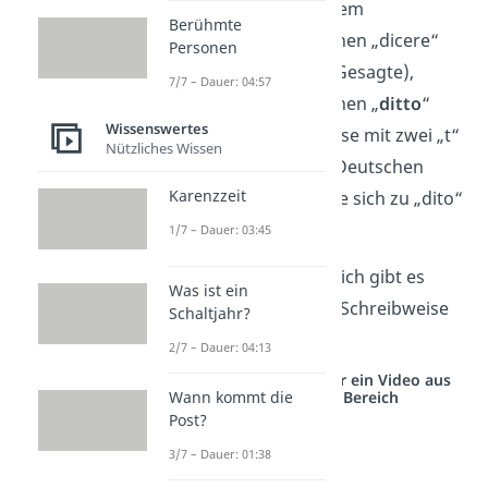
entwickelte sich aus dem
Berühmte
ursprünglich lateinischen „dicere“
Personen
nämlich „
detto
“ (das Gesagte),
7/7 – Dauer: 04:57
woraus im Französischen „
ditto
“
Wissenswertes
wurde. Die Schreibweise mit zwei „t“
Nützliches Wissen
war bis 1901 auch im Deutschen
Karenzzeit
gebräuchlich, bevor sie sich zu „dito“
wandelte.
1/7 – Dauer: 03:45
In Bayern und Österreich gibt es
Was ist ein
zudem die alternative Schreibweise
Schaltjahr?
„
detto
“.
2/7 – Dauer: 04:13
Studyflix vernetzt: Hier ein Video aus
Wann kommt die
einem anderen Bereich
Post?
3/7 – Dauer: 01:38