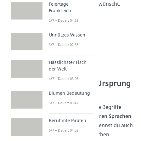
Gute zum Geburtstag wünscht.
Feiertage
Frankreich
2/7 – Dauer: 04:58
Unnützes Wissen
3/7 – Dauer: 02:38
Hässlichster Fisch
der Welt
4/7 – Dauer: 03:06
Herkunft und Ursprung
von „dito“
Blumen Bedeutung
5/7 – Dauer: 03:47
Wie auch einige andere Begriffe
wurde „dito“ aus
anderen Sprachen
Berühmte Piraten
übernommen — das nennst du auch
6/7 – Dauer: 04:02
Lehnwort
. Im Italienischen