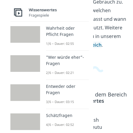
ihrem Sinn und ihrem Gebrauch zu.
Wissenswertes
Dabei erkennst du, in welchen
Fragespiele
Situationen ein Wort passt und wann
du es besser nicht benutzt. Weitere
Wahrheit oder
Pflicht Fragen
Videos dazu findest du in unserem
1/6 – Dauer: 02:55
Allgemeinwissensbereich
.
"Wer würde eher"-
Fragen
2/6 – Dauer: 02:21
Entweder oder
Fragen
Beliebte Inhalte aus dem Bereich
Wissenswertes
3/6 – Dauer: 03:15
Schätzfragen
Telekine
Telepath
Catfish
4/6 – Dauer: 02:52
se
ie
Bedeutu