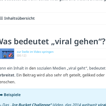
Inhaltsübersicht
as bedeutet „viral gehen“?
zur Stelle im Video springen
(00:12)
nn ein Inhalt in
den
sozialen Medien „viral geht“, bedeutet 
rbreitet
. E
in Beitrag wird also sehr oft geteilt, geliked o
enschen.
➡️ Beispiele
–
Das
„Ice Bucket Challenge“
-Video, das 2014 weltweit
viral