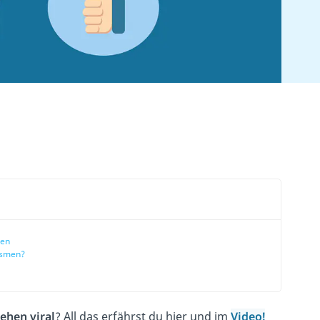
ren
ismen?
ehen viral
? All das erfährst du hier und im
Video!