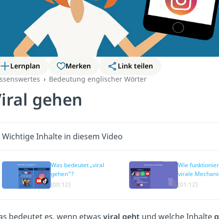
Lernplan
Merken
Link teilen
ssenswertes
Bedeutung englischer Wörter
iral gehen
Wichtige Inhalte in diesem Video
Was bedeutet „viral
Wie funktionie
gehen“?
virale Mechan
(00:12)
(01:12)
s bedeutet es, wenn etwas
viral
geht
und welche Inhalte
g