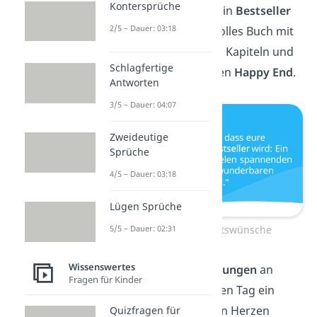
Kontersprüche
Liebesgeschichte ein
Bestseller
2/5 – Dauer: 03:18
wird: Ein wundervolles Buch mit
vielen spannenden Kapiteln und
Schlagfertige
einem wunderbaren
Happy End
.
Antworten
3/5 – Dauer: 04:07
Zweideutige
Sprüche
4/5 – Dauer: 03:18
Lügen Sprüche
5/5 – Dauer: 02:31
Liebevolle Hochzeitswünsche
Wissenswertes
Mögen die
Erinnerungen
an
Fragen für Kinder
diesen wundervollen Tag ein
Leben lang in euren Herzen
Quizfragen für