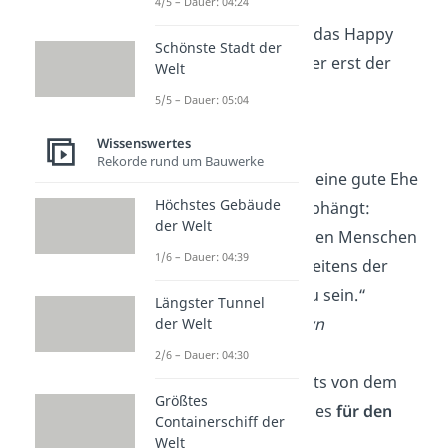
4/5 – Dauer: 04:24
„Heiraten ist nicht das Happy
Schönste Stadt der
End, sondern immer erst der
Welt
Anfang
.“
5/5 – Dauer: 05:04
— Frederico Fellini
Wissenswertes
Rekorde rund um Bauwerke
„Denk daran, dass eine gute Ehe
Höchstes Gebäude
von zwei Dingen abhängt:
der Welt
erstens den richtigen Menschen
1/6 – Dauer: 04:39
zu finden und zweitens der
richtige Mensch
zu sein.“
Längster Tunnel
— Jackson H. Brown
der Welt
2/6 – Dauer: 04:30
„Die Liebe will nichts von dem
Größtes
anderen, sie will alles
für den
Containerschiff der
anderen
.“
Welt