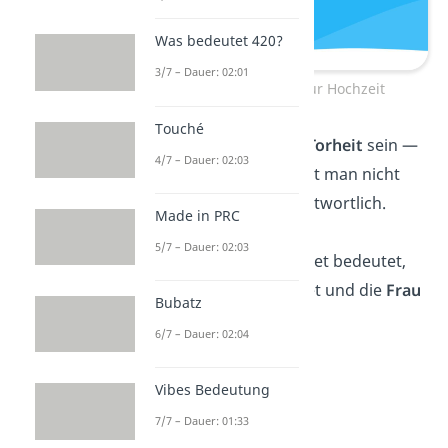
Was bedeutet 420?
3/7 – Dauer: 02:01
Lustige Sprüche zur Hochzeit
Touché
Die Ehe mag eine
Torheit
sein —
4/7 – Dauer: 02:03
aber wenigstens ist man nicht
alleine dafür verantwortlich.
Made in PRC
5/7 – Dauer: 02:03
Glücklich verheiratet bedeutet,
einer ist verheiratet und die
Frau
Bubatz
ist glücklich.
6/7 – Dauer: 02:04
Vibes Bedeutung
7/7 – Dauer: 01:33