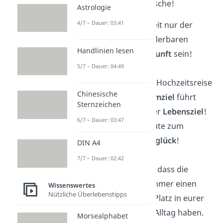
kurzen
Hochzeitswünsche!
Astrologie
4/7 – Dauer: 03:41
Möge eure Hochzeit nur der
Anfang einer wunderbaren
Handlinien lesen
gemeinsamen
Zukunft
sein!
5/7 – Dauer: 04:49
Ich hoffe, dass die Hochzeitsreise
Chinesische
euch an euer
Traumziel
führt
Sternzeichen
und die Ehe an euer
Lebensziel
!
6/7 – Dauer: 03:47
Alles erdenklich Gute zum
gemeinsamen
Eheglück
!
DIN A4
7/7 – Dauer: 02:42
Ich wünsche euch, dass die
kleinen
Freuden
immer einen
Wissenswertes
Nützliche Überlebenstipps
ganz besonderen Platz in eurer
Ehe und in eurem Alltag haben.
Morsealphabet