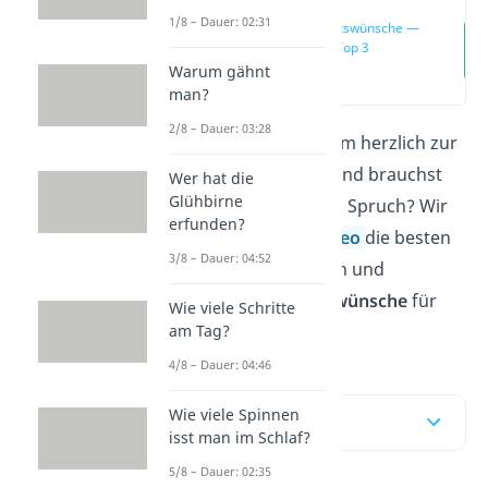
1/8 – Dauer: 02:31
Hochzeitswünsche —
unsere Top 3
Warum gähnt
(00:15)
man?
2/8 – Dauer: 03:28
Du möchtest jemandem herzlich zur
Hochzeit gratulieren und brauchst
Wer hat die
Glühbirne
noch einen passenden Spruch? Wir
erfunden?
haben hier und im
Video
die besten
3/8 – Dauer: 04:52
romantischen, lustigen und
originellen
Hochzeitswünsche
für
Wie viele Schritte
dich!
am Tag?
4/8 – Dauer: 04:46
Wie viele Spinnen
Inhaltsübersicht
isst man im Schlaf?
5/8 – Dauer: 02:35