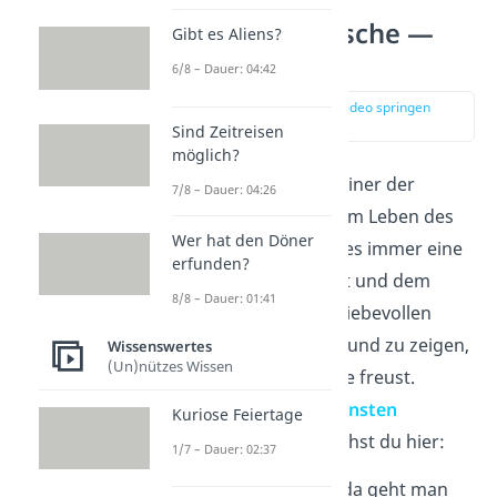
Hochzeitswünsche —
Gibt es Aliens?
unsere Top 3
6/8 – Dauer: 04:42
zur Stelle im Video springen
(00:15)
Sind Zeitreisen
möglich?
Der
Hochzeitstag
ist einer der
7/8 – Dauer: 04:26
bedeutsamsten
Tage im Leben des
Wer hat den Döner
Brautpaars. Daher ist es immer eine
erfunden?
schöne Idee, der Braut und dem
8/8 – Dauer: 01:41
Bräutigam mit einem liebevollen
Spruch zu gratulieren und zu zeigen,
Wissenswertes
(Un)nützes Wissen
wie sehr du dich für sie freust.
Unsere
Top 3 der schönsten
Kuriose Feiertage
Hochzeitswünsche
siehst du hier:
1/7 – Dauer: 02:37
Es gibt einen Tag, da geht man