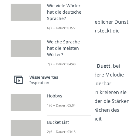
Tolstoi
Wie viele Wörter
hat die deutsche
Sprache?
„Die Liebe, welch lieblicher Dunst,
6/7 – Dauer: 03:22
doch in der
Ehe
, da steckt die
Kunst.“
Welche Sprache
—
Theodor Storm
hat die meisten
Wörter?
7/7 – Dauer: 04:48
„Die Ehe ist wie ein
Duett
, bei
dem jeder eine andere Melodie
Wissenswertes
Inspiration
spielt, die sich wunderbar
ergänzt. Zusammen kreieren sie
Hobbys
eine
Harmonie
, in der die Stärken
1/6 – Dauer: 05:04
des Einen die Schwächen des
Anderen in Schönheit
Bucket List
verwandeln.“
2/6 – Dauer: 03:15