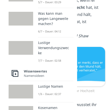
Wer den Mund hält, wenn er
5/7 – Dauer: 03:29
merkt, dass er
unrecht
hat, ist
Was kann man
weise. Wer den Mund hält,
gegen Langeweile
obwohl er
Recht
hat, ist
machen?
verheiratet.
6/7 – Dauer: 04:12
—
George Bernard Shaw
Lustige
Verwendungszwec
ke
7/7 – Dauer: 02:58
Wissenswertes
Namensideen
Lustige Namen
Lustige Sprüche zur Hochzeit
1/6 – Dauer: 02:37
Liebes Brautpaar, wusstet ihr
Kosenamen