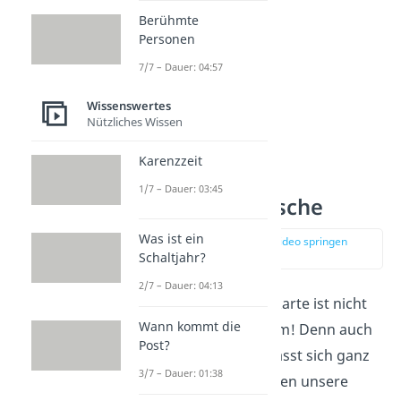
Berühmte
Personen
7/7 – Dauer: 04:57
Wissenswertes
Nützliches Wissen
Karenzzeit
Kurze
1/7 – Dauer: 03:45
Hochzeitswünsche
Was ist ein
zur Stelle im Video springen
(00:54)
Schaltjahr?
2/7 – Dauer: 04:13
Auf der Glückwunschkarte ist nicht
Wann kommt die
viel Platz? Kein Problem! Denn auch
Post?
mit wenigen Worten lässt sich ganz
3/7 – Dauer: 01:38
viel sagen. Das beweisen unsere