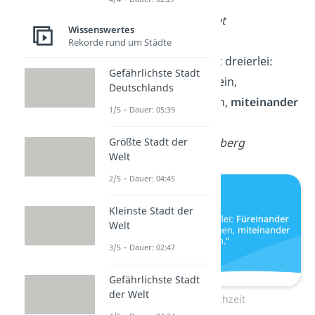
— Alfred de Musset
Wissenswertes
Rekorde rund um Städte
„Eine Ehe bedeutet dreierlei:
Gefährlichste Stadt
Füreinander
das sein,
Deutschlands
voreinander
lernen,
miteinander
1/5 – Dauer: 05:39
Spaß haben.“
Größte Stadt der
— Jole von Weißenberg
Welt
2/5 – Dauer: 04:45
Kleinste Stadt der
Welt
3/5 – Dauer: 02:47
Gefährlichste Stadt
der Welt
Zitate zur Hochzeit