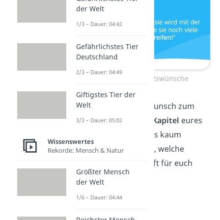
der Welt
1/3 – Dauer: 04:42
Gefährlichstes Tier
Deutschland
2/3 – Dauer: 04:49
Liebevolle Hochzeitswünsche
Giftigstes Tier der
Welt
Herzlichen Glückwunsch zum
Start
in ein neues
Kapitel
eures
3/3 – Dauer: 05:02
Lebens!
Ich kann es kaum
Wissenswertes
erwarten zu sehen, welche
Rekorde: Mensch & Natur
Wunder
die Zukunft für euch
Größter Mensch
bereithält.
der Welt
1/6 – Dauer: 04:44
Reichster Mensch