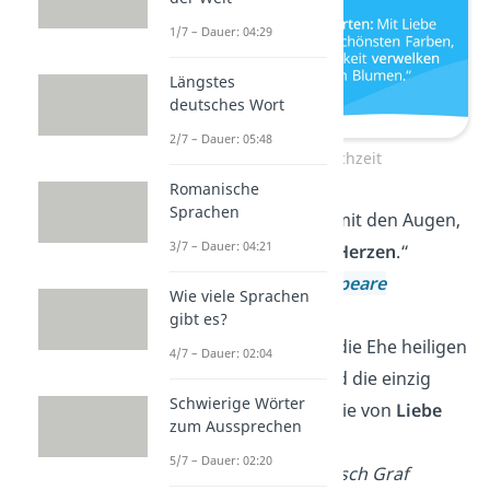
1/7 – Dauer: 04:29
Längstes
deutsches Wort
2/7 – Dauer: 05:48
Zitate zur Hochzeit
Romanische
Sprachen
„Liebe sieht nicht mit den Augen,
3/7 – Dauer: 04:21
sondern mit dem
Herzen
.“
—
William Shakespeare
Wie viele Sprachen
gibt es?
„Das einzige, was die Ehe heiligen
4/7 – Dauer: 02:04
kann, ist Liebe, und die einzig
Schwierige Wörter
echte Ehe ist die, die von
Liebe
zum Aussprechen
geheiligt
ist.“
5/7 – Dauer: 02:20
— Lew Nikolajewitsch Graf