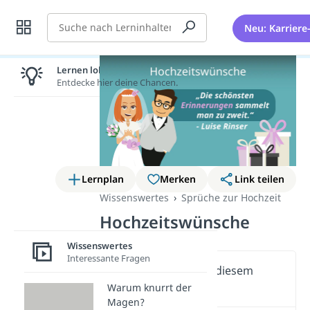
Suche
Neu: Karriere
Lernen lohnt sich!
Entdecke hier deine Chancen.
Lernplan
Merken
Link teilen
Wissenswertes
Sprüche zur Hochzeit
Hochzeitswünsche
Wissenswertes
Interessante Fragen
Wichtige Inhalte in diesem
Video
Warum knurrt der
Magen?