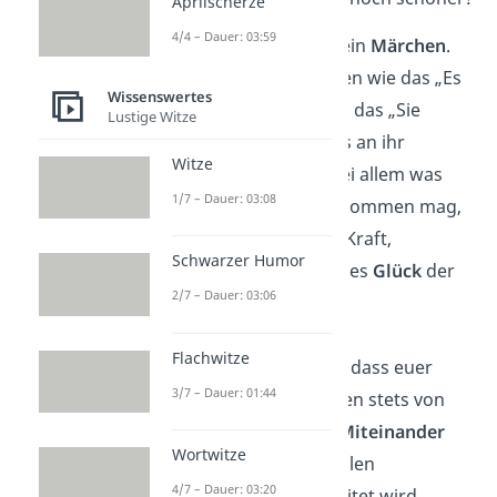
Aprilscherze
4/4 – Dauer: 03:59
Eure Liebe ist wie ein
Märchen
.
Ihr passt zusammen wie das „Es
Wissenswertes
war einmal …“ und das „Sie
Lustige Witze
lebten glücklich bis an ihr
Witze
Lebensende …”. Bei allem was
1/7 – Dauer: 03:08
dazwischen auch kommen mag,
wünsche ich euch Kraft,
Schwarzer Humor
Gesundheit und alles
Glück
der
2/7 – Dauer: 03:06
Welt!
Flachwitze
Ich wünsche euch, dass euer
3/7 – Dauer: 01:44
gemeinsames Leben stets von
einem fröhlichen
Miteinander
Wortwitze
und einem liebevollen
4/7 – Dauer: 03:20
Füreinander
begleitet wird.