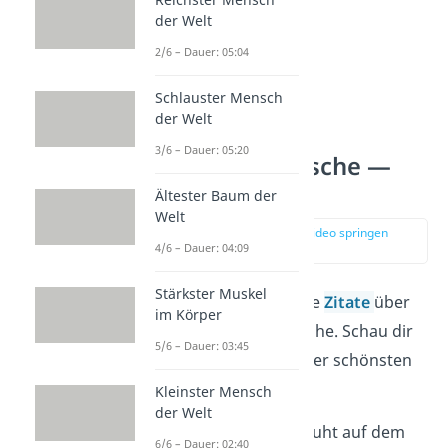
der Welt
2/6 – Dauer: 05:04
Schlauster Mensch
der Welt
3/6 – Dauer: 05:20
Hochzeitswünsche —
Zitate
Ältester Baum der
Welt
zur Stelle im Video springen
4/6 – Dauer: 04:09
(02:27)
Stärkster Muskel
Es gibt unzählige weise
Zitate
über
im Körper
das Heiraten und die Ehe. Schau dir
5/6 – Dauer: 03:45
hier unsere Auswahl der schönsten
an!
Kleinster Mensch
der Welt
„Eine gute Ehe beruht auf dem
6/6 – Dauer: 02:40