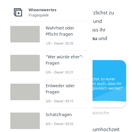
Wissenswertes
Wir gratulieren herzlichst zu
Fragespiele
eurer Vermählung und
Wahrheit oder
wünschen euch, dass ihr
Pflicht Fragen
gemeinsam
alt
,
grau
und
1/6 – Dauer: 02:55
glücklich werdet!
"Wer würde eher"-
Fragen
2/6 – Dauer: 02:21
Entweder oder
Fragen
3/6 – Dauer: 03:15
Kurze Hochzeitswünsche
Schätzfragen
4/6 – Dauer: 02:52
Möge nach der Traumhochzeit