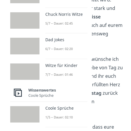
Zusammen seid ihr stark und
Chuck Norris Witze
könnt alle
Hindernisse
5/7 – Dauer: 02:45
überwinden, die euch auf eurem
gemeinsamen Lebensweg
Dad Jokes
begegnen mögen!
6/7 – Dauer: 02:20
Zu eurer Hochzeit wünsche ich
Witze für Kinder
euch, dass eure Liebe von Tag zu
7/7 – Dauer: 01:46
Tag
stärker
wird und ihr euch
immer mit einem erfüllten Herz
Wissenswertes
an euren
Hochzeitstag
zurück
Coole Sprüche
erinnert. Herzlichen
Coole Sprüche
Glückwunsch!
1/5 – Dauer: 02:10
Ich wünsche Euch, dass eure