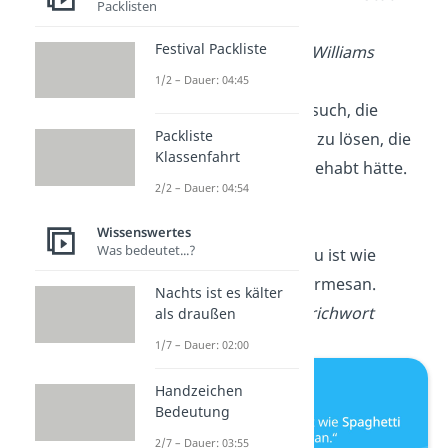
Packlisten
getestet hat.
Festival Packliste
— Monier Monier-Williams
1/2 – Dauer: 04:45
Die Ehe ist der Versuch, die
Packliste
Probleme
zu zweit zu lösen, die
Klassenfahrt
man alleine nicht gehabt hätte.
2/2 – Dauer: 04:54
— Woody Allen
Wissenswertes
Was bedeutet...?
Ein Mann ohne Frau ist wie
Spaghetti
ohne Parmesan.
Nachts ist es kälter
— Italienisches Sprichwort
als draußen
1/7 – Dauer: 02:00
Handzeichen
Bedeutung
2/7 – Dauer: 03:55