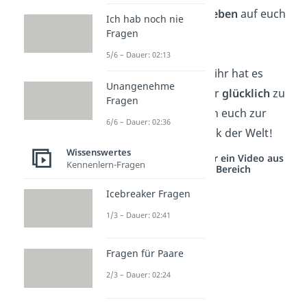
ein
traumhaftes Leben
auf euch
Ich hab noch nie
warten!
Fragen
5/6 – Dauer: 02:13
Ein tolles Paar wie ihr hat es
Unangenehme
verdient, für immer
glücklich
zu
Fragen
sein. Wir wünschen euch zur
6/6 – Dauer: 02:36
Hochzeit alles Glück der Welt!
Wissenswertes
Studyflix vernetzt: Hier ein Video aus
Kennenlern-Fragen
einem anderen Bereich
Icebreaker Fragen
1/3 – Dauer: 02:41
Fragen für Paare
2/3 – Dauer: 02:24