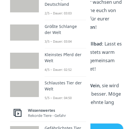
Liebe immer weiter wachsen und
Deutschland
blühen! Ich wünsche euch von
2/5 – Dauer: 03:03
Herzen Alles Gute für eurer
Größte Schlange
gemeinsames Leben
!
der Welt
3/5 – Dauer: 03:04
Liebe ist wie ein
Vollbad
: Lasst es
euch ein, haltet es stets warm
Kleinstes Pferd der
und badet, bis ihr gemeinsam
Welt
schrumpelig
werdet!
4/5 – Dauer: 02:52
Schlaustes Tier der
Eure Liebe ist wie
Wein
, sie wird
Welt
mit der Zeit immer besser. Möge
5/5 – Dauer: 04:50
sie noch viele Jahrzehnte lang
reifen
!
Wissenswertes
Rekorde Tiere - Gefahr
Gefährlichstes Tier