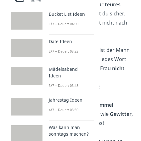
Ideen
Kauf deiner Frau nur
teures
Porzellan
. So stellst du sicher,
Bucket List Ideen
dass sie es im Streit nicht nach
1/7 – Dauer: 04:00
dir wirft! ️
Date Ideen
Richtig verheiratet ist der Mann
2/7 – Dauer: 03:23
erst dann, wenn er jedes Wort
versteht, das seine Frau
nicht
Mädelsabend
Ideen
gesagt
hat.
3/7 – Dauer: 03:48
— Alfred Hitchcock
Jahrestag Ideen
Ehen werden im
Himmel
4/7 – Dauer: 03:39
gemacht. Genauso wie
Gewitter
,
Hagel und Tornados!
Was kann man
sonntags machen?