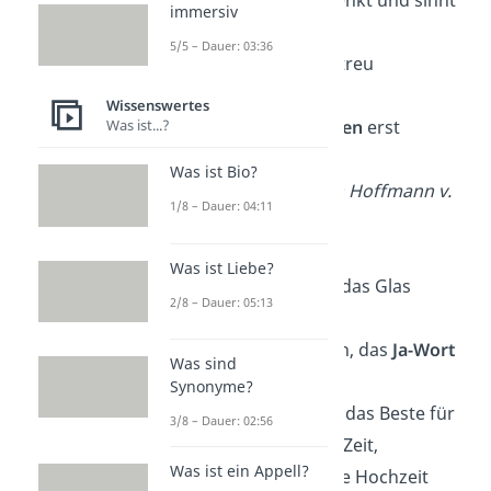
das nur in Liebe denkt und sinnt
immersiv
–
5/5 – Dauer: 03:36
und mit der Liebe treu
verbunden,
Wissenswertes
Was ist...?
sein
schön’res Leben
erst
beginnt.“
Was ist Bio?
— August Heinrich Hoffmann v.
1/8 – Dauer: 04:11
Fallersleben
Was ist Liebe?
„Heute wollen wir das Glas
2/8 – Dauer: 05:13
erheben,
denn ihr traut euch, das
Ja-Wort
Was sind
zu geben.
Synonyme?
Wir wünschen nur das Beste für
3/8 – Dauer: 02:56
eure gemeinsame Zeit,
Was ist ein Appell?
darum ist es für die Hochzeit