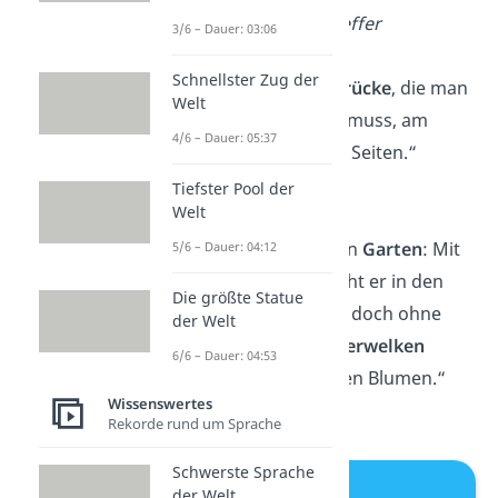
— Dietrich Bonhoeffer
3/6 – Dauer: 03:06
Schnellster Zug der
„Die Ehe ist eine
Brücke
, die man
Welt
täglich neu bauen muss, am
4/6 – Dauer: 05:37
besten von beiden Seiten.“
— Ulrich Beer
Tiefster Pool der
Welt
„Eine Ehe ist wie ein
Garten
: Mit
5/6 – Dauer: 04:12
Liebe gepflegt, blüht er in den
Die größte Statue
schönsten Farben, doch ohne
der Welt
Aufmerksamkeit
verwelken
6/6 – Dauer: 04:53
selbst die schönsten Blumen.“
Wissenswertes
— Johannes Luger
Rekorde rund um Sprache
Schwerste Sprache
der Welt