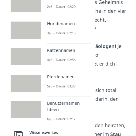
eigentlich, dass das Geheimnis
2/6 – Dauer: 02:20
einer glücklichen Ehe in den vier
Worten „
Du hast recht,
Hundenamen
Liebling!
“ besteht?
3/6 – Dauer: 02:15
Heirate einen
Archäologen
! Je
Katzennamen
älter du wirst, umso
4/6 – Dauer: 02:58
interessanter findet er dich!
—
Agatha Christie
Pferdenamen
5/6 – Dauer: 03:37
Ehe ist, wenn man sich total
verliebt. Und zwar darin, den
Benutzernamen
anderen zu
ärgern
.
Ideen
6/6 – Dauer: 02:12
Man sollte niemanden heiraten,
Wissenswertes
den man nicht vorher im
Stau