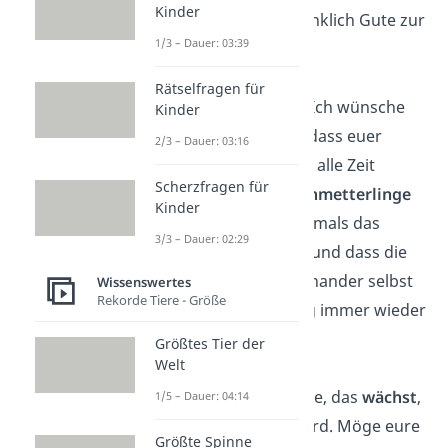
Kinder
bleiben. Alles erdenklich Gute zur
1/3 – Dauer: 03:39
Hochzeit!
Rätselfragen für
Liebes Brautpaar: Ich wünsche
Kinder
euch von Herzen, dass euer
2/3 – Dauer: 03:16
heutiges
Glück
für alle Zeit
Scherzfragen für
währt, dass die
Schmetterlinge
Kinder
in ihrem Bauch niemals das
3/3 – Dauer: 02:29
Fliegen verlernen, und dass die
Leidenschaft füreinander selbst
Wissenswertes
Rekorde Tiere - Größe
im härtesten Alltag immer wieder
aufflammt
!
Größtes Tier der
Welt
Liebe ist das einzige, das
wächst
,
1/5 – Dauer: 04:14
wenn es
geteilt
wird. Möge eure
Größte Spinne