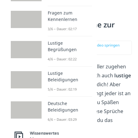
— Johannes Luger
Fragen zum
Kennenlernen
Lustige Sprüche zur
3/6 – Dauer: 02:17
Hochzeit
Lustige
zur Stelle im Video springen
Begrüßungen
(03:10)
4/6 – Dauer: 02:22
Wenn es mal humorvoller zugehen
Lustige
soll, haben wir natürlich auch
lustige
Beleidigungen
Hochzeitssprüche
für dich! Aber
5/6 – Dauer: 02:19
Vorsicht, nicht unbedingt jeder ist an
seinem Hochzeitstag zu Späßen
Deutsche
Beleidigungen
ausgelegt. Benutze diese Sprüche
also besser nur, wenn du das
6/6 – Dauer: 03:29
Ehepaar gut kennst!
Wissenswertes