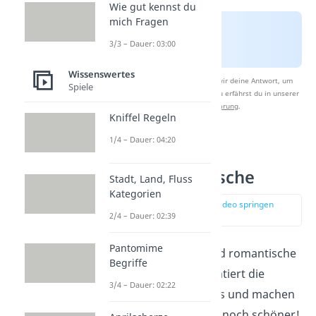
Wie gut kennst du
mich Fragen
3/3 – Dauer: 03:00
Wissenswertes
Nach Beantwortung speichern wir deine Antwort, um
Spiele
Studyflix zu verbessern. Mehr dazu erfährst du in unserer
Datenschutzerklärung
.
Kniffel Regeln
1/4 – Dauer: 04:20
Liebevolle
Hochzeitswünsche
Stadt, Land, Fluss
Kategorien
zur Stelle im Video springen
(01:34)
2/4 – Dauer: 02:39
Pantomime
Ein paar
liebevolle
und romantische
Begriffe
Worte berühren garantiert die
3/4 – Dauer: 02:22
Herzen des Brautpaars und machen
ihren besonderen Tag noch schöner!