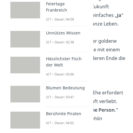
Feiertage
Seite an Seite der Zukunft
Frankreich
entgegen und ein einfaches „
Ja
“
2/7 – Dauer: 04:58
verschönert das ganze Leben.
Unnützes Wissen
„Die Hochzeit ist der goldene
3/7 – Dauer: 02:38
Ring einer Kette, die mit einem
Blick beginnt und deren Ende die
Hässlichster Fisch
der Welt
Ewigkeit
ist.“
4/7 – Dauer: 03:06
— Khalil Gibran
Blumen Bedeutung
„Eine erfolgreiche Ehe erfordert
5/7 – Dauer: 03:47
es, dass man sich oft verliebt.
Immer in die
gleiche Person
.“
Berühmte Piraten
— Mignon McLaughlin
6/7 – Dauer: 04:02