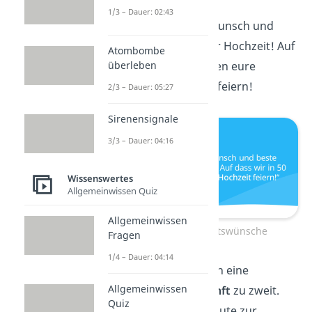
1/3 – Dauer: 02:43
Herzlichen Glückwunsch und
beste Wünsche zur Hochzeit! Auf
Atombombe
überleben
dass wir in 50 Jahren eure
goldene Hochzeit
feiern!
2/3 – Dauer: 05:27
Sirenensignale
3/3 – Dauer: 04:16
Wissenswertes
Allgemeinwissen Quiz
Allgemeinwissen
Kurze Hochzeitswünsche
Fragen
1/4 – Dauer: 04:14
Wir wünschen euch eine
Allgemeinwissen
wunderbare
Zukunft
zu zweit.
Quiz
Von Herzen alles Gute zur