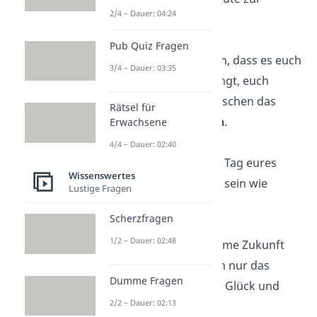
2/4 – Dauer: 04:24
Hochzeit!
Pub Quiz Fragen
Wir wünschen euch, dass es euch
3/4 – Dauer: 03:35
immer wieder gelingt, euch
gegenseitig ein bisschen das
Rätsel für
Leben zu
versüßen
.
Erwachsene
4/4 – Dauer: 02:40
Mögt Ihr am jeden Tag eures
Wissenswertes
Lebens so
verliebt
sein wie
Lustige Fragen
heute!
Scherzfragen
1/2 – Dauer: 02:48
Für eure gemeinsame Zukunft
wünschen wir euch nur das
Dumme Fragen
Beste, unendliches Glück und
2/2 – Dauer: 02:13
ewige Liebe
.