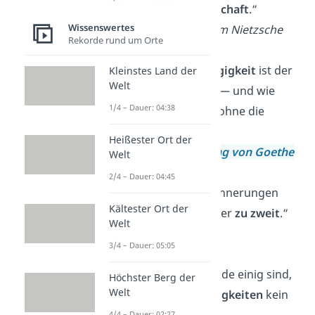
Talent zur
Freundschaft
.“
Wissenswertes
— Friedrich Wilhelm Nietzsche
Rekorde rund um Orte
„Freiwillige
Abhängigkeit
ist der
Kleinstes Land der
Welt
schönste Zustand — und wie
1/4 – Dauer: 04:38
wäre das möglich ohne die
Liebe.“
Heißester Ort der
—
Johann Wolfgang von Goethe
Welt
2/4 – Dauer: 04:45
„Die schönsten Erinnerungen
Kältester Ort der
sammelt man immer
zu zweit
.“
Welt
— Luise Rinser
3/4 – Dauer: 05:05
„Wenn zwei Liebende einig sind,
Höchster Berg der
Welt
bedeuten
Schwierigkeiten
kein
Hindernis.“
4/4 – Dauer: 02:27