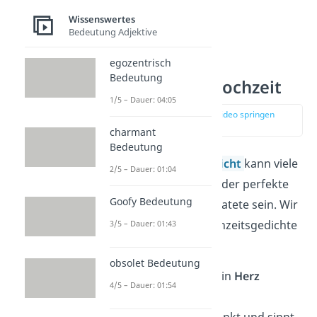
Wissenswertes
Bedeutung Adjektive
egozentrisch
Bedeutung
Gedichte zur Hochzeit
1/5 – Dauer: 04:05
zur Stelle im Video springen
(03:44)
charmant
Bedeutung
Auch ein schönes
Gedicht
kann viele
2/5 – Dauer: 01:04
Herzen berühren und der perfekte
Goofy Bedeutung
Gruß für Frischverheiratete sein. Wir
haben die besten Hochzeitsgedichte
3/5 – Dauer: 01:43
für dich gesammelt.
obsolet Bedeutung
„O glücklich, wer ein
Herz
4/5 – Dauer: 01:54
gefunden,