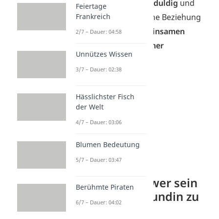
Zeige
Interesse
, sei
geduldig
und
Feiertage
bleibe
authentisch
. Eine Beziehung
Frankreich
entsteht oft aus
gemeinsamen
2/7 – Dauer: 04:58
Interessen
und
ehrlicher
Unnützes Wissen
Kommunikation.
3/7 – Dauer: 02:38
Hässlichster Fisch
der Welt
4/7 – Dauer: 03:06
Blumen Bedeutung
5/7 – Dauer: 03:47
Warum es schwer sein
Berühmte Piraten
kann, eine Freundin zu
6/7 – Dauer: 04:02
finden