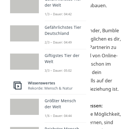
der Welt
eine Bindung aufzubauen.
1/3 – Dauer: 04:42
Online-Dating:
Gefährlichstes Tier
Plattformen wie Tinder, Bumble
Deutschland
oder Parship ermöglichen es dir,
2/3 – Dauer: 04:49
gezielt nach einer Partnerin zu
suchen. Der Vorteil von Online-
Giftigstes Tier der
Welt
Dating ist, dass du schon im
3/3 – Dauer: 05:02
Vorfeld weist, dass dein
Gegenüber ebenfalls auf der
Wissenswertes
Rekorde: Mensch & Natur
Suche nach einer Beziehung ist.
Größter Mensch
Hobbys und Interessen:
der Welt
Eine hervorragende Möglichkeit,
1/6 – Dauer: 04:44
Frauen kennenzulernen, sind
Reichster Mensch