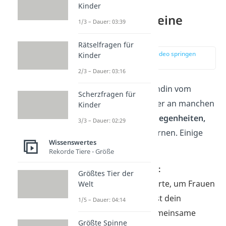
Kinder
Wo findest du eine
1/3 – Dauer: 03:39
Freundin?
Rätselfragen für
zur Stelle im Video springen
Kinder
(02:13)
2/3 – Dauer: 03:16
Es ist noch keine Freundin vom
Scherzfragen für
Himmel gefallen — aber an manchen
Kinder
Orten
gibt es
gute Gelegenheiten,
3/3 – Dauer: 02:29
jemanden kennenzulernen. Einige
Wissenswertes
davon sind:
Rekorde Tiere - Größe
Der Freundeskreis:
Größtes Tier der
Einer der besten Orte, um Frauen
Welt
kennenzulernen, ist dein
1/5 – Dauer: 04:14
Freundeskreis. Gemeinsame
Größte Spinne