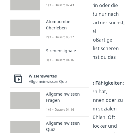
zukünftige Partnerin oder die
1/3 – Dauer: 02:43
Beziehung. Wenn du nur nach
Atombombe
dem „perfekten“ Partner suchst,
überleben
übersiehst du dabei
2/3 – Dauer: 05:27
möglicherweise großartige
Menschen.
M
it realistischeren
Sirenensignale
Vorstellungen kannst du das
3/3 – Dauer: 04:16
verhindern.
Wissenswertes
Allgemeinwissen Quiz
Mangelnde soziale Fähigkeiten:
Wer Schwierigkeiten hat,
Allgemeinwissen
Gespräche zu beginnen oder zu
Fragen
führen, kann sich im sozialen
1/4 – Dauer: 04:14
Kontakt unsicher fühlen. Oft
Allgemeinwissen
mangelt es daran, locker und
Quiz