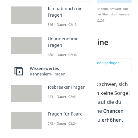
Ich hab noch nie
Nach Beantwortung speichern wir deine Antwort, um
Studyflix zu verbessern. Mehr dazu erfährst du in unserer
Fragen
Datenschutzerklärung
.
5/6 – Dauer: 02:13
Unangenehme
So findest du eine
Fragen
Freundin
6/6 – Dauer: 02:36
zur Stelle im Video springen
(00:27)
Wissenswertes
Kennenlern-Fragen
Vielen Männern fällt es schwer, sich
Icebreaker Fragen
Frauen zu öffnen. Doch keine Sorge!
1/3 – Dauer: 02:41
Es gibt ein paar Dinge, auf die du
achten kannst, um deine
Chancen
Fragen für Paare
bei der Partnersuche zu
erhöhen
.
2/3 – Dauer: 02:24
Zum Beispiel: