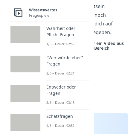
dein Selbstbewusstsein
Wissenswertes
schwächen und es noch
Fragespiele
schwerer machen, dich auf
Wahrheit oder
Partnersuche zu begeben.
Pflicht Fragen
Studyflix vernetzt: Hier ein Video aus
1/6 – Dauer: 02:55
einem anderen Bereich
"Wer würde eher"-
Fragen
2/6 – Dauer: 02:21
Entweder oder
Fragen
3/6 – Dauer: 03:15
Schätzfragen
4/6 – Dauer: 02:52