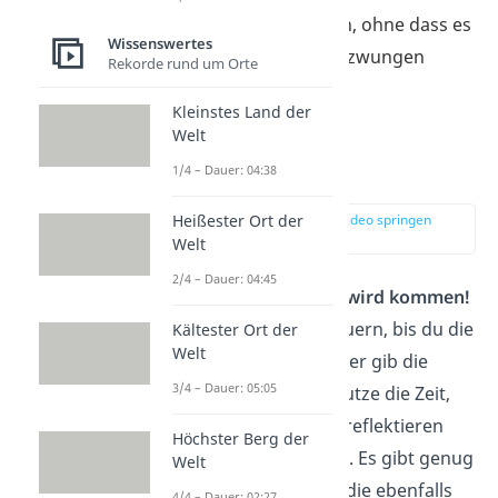
Gespräch kommen, ohne dass es
Wissenswertes
zu formell oder gezwungen
Rekorde rund um Orte
wirkt.
Kleinstes Land der
Welt
Fazit
1/4 – Dauer: 04:38
Heißester Ort der
zur Stelle im Video springen
(04:03)
Welt
2/4 – Dauer: 04:45
Die richtige Partnerin
wird kommen!
Es kann eine
Weile
dauern, bis du die
Kältester Ort der
Welt
richtige Frau triffst, aber gib die
3/4 – Dauer: 05:05
Hoffnung
nicht auf. Nutze die Zeit,
um dein Verhalten zu reflektieren
Höchster Berg der
und an dir zu
arbeiten
. Es gibt genug
Welt
Frauen dort draußen, die ebenfalls
4/4 – Dauer: 02:27