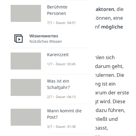
Berühmte
Es gibt
verschiedene Faktoren
, die
Personen
es schwierig machen können, eine
7/7 – Dauer: 04:57
Freundin zu finden. Fünf
mögliche
Gründe
sind:
Wissenswertes
Nützliches Wissen
Unsicherheit:
Karenzzeit
Viele Menschen fühlen sich
1/7 – Dauer: 03:45
unsicher, wenn es darum geht,
jemanden kennenzulernen. Die
Was ist ein
Angst vor Ablehnung ist ein
Schaltjahr?
häufiger Grund, warum der erste
2/7 – Dauer: 04:13
Schritt nicht gewagt wird. Diese
Unsicherheit kann dazu führen,
Wann kommt die
Post?
dass du dich verschließt und
3/7 – Dauer: 01:38
Gelegenheiten verpasst,