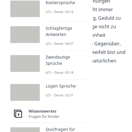
Romantische Beziehungen
Kontersprüche
entwickeln sich nicht immer
2/5 – Dauer: 03:18
sofort. Es ist wichtig, Geduld zu
haben und die Dinge nicht zu
Schlagfertige
Antworten
erzwingen. Gelassenheit
signalisiert deinem Gegenüber,
3/5 – Dauer: 04:07
dass du nicht verzweifelt bist und
Zweideutige
den Dingen ihren natürlichen
Sprüche
Lauf lässt.
4/5 – Dauer: 03:18
Lügen Sprüche
5/5 – Dauer: 02:31
Wissenswertes
Fragen für Kinder
Quizfragen für