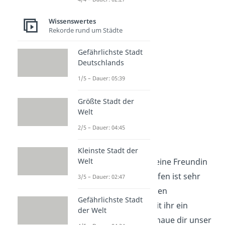
auf der
Suche
sind!
Wissenswertes
Rekorde rund um Städte
Gefährlichste Stadt
Deutschlands
1/5 – Dauer: 05:39
Größte Stadt der
Welt
2/5 – Dauer: 04:45
Date Ideen
Kleinste Stadt der
Welt
Jetzt weißt du, wie du eine Freundin
findest! Das erste Treffen ist sehr
3/5 – Dauer: 02:47
wichtig, um den anderen
Gefährlichste Stadt
kennenzulernen. Damit ihr ein
der Welt
schönes Date habt, schaue dir unser