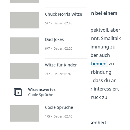
Richtiges Verhalten bei einem
Chuck Norris Witze
Date:
5/7 – Dauer: 02:45
Sei höflich und respektvoll, aber
gleichzeitig entspannt. Smalltalk
Dad Jokes
kann helfen, die Stimmung zu
6/7 – Dauer: 02:20
lockern. Versuch aber auch
tiefere
Gesprächsthemen
zu
Witze für Kinder
finden, um eine Verbindung
7/7 – Dauer: 01:46
aufzubauen
. Zeige, dass du an
deinem Gegenüber interessiert
Wissenswertes
Coole Sprüche
bist, ohne zu viel Druck zu
erzeugen.
Coole Sprüche
1/5 – Dauer: 02:10
Geduld und Gelassenheit: