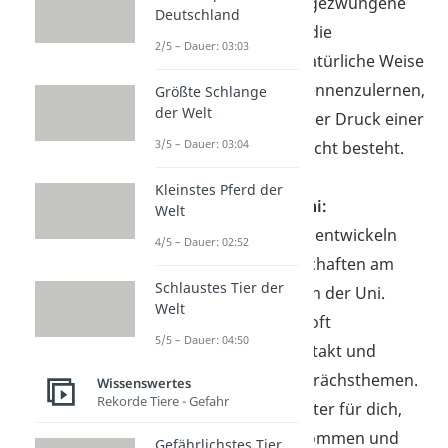
Bekannte oder ungezwungene
Deutschland
Treffen bieten dir die
2/5 – Dauer: 03:03
Möglichkeit, auf natürliche Weise
neue Menschen kennenzulernen,
Größte Schlange
der Welt
ohne dass sofort der Druck einer
3/5 – Dauer: 03:04
romantischen Absicht besteht.
Kleinstes Pferd der
Die Arbeit oder Uni:
Welt
Viele Beziehungen entwickeln
4/5 – Dauer: 02:52
sich aus Bekanntschaften am
Schlaustes Tier der
Arbeitsplatz oder in der Uni.
Welt
Diese Orte bieten oft
5/5 – Dauer: 04:50
regelmäßigen Kontakt und
gemeinsame Gesprächsthemen.
Wissenswertes
Rekorde Tiere - Gefahr
Das macht es
leichter für dich,
ins Gespräch zu kommen und
Gefährlichstes Tier