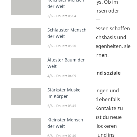
gemeinsame Hobbys. Ob im
der Welt
Sportverein, bei Kursen oder
2/6 – Dauer: 05:04
Freizeitaktivitäten —
gemeinsame Interessen schaffen
Schlauster Mensch
der Welt
sofort eine Gesprächsbasis und
bieten dir viele Gelegenheiten, sie
3/6 – Dauer: 05:20
besser kennenzulernen.
Ältester Baum der
Welt
Veranstaltungen und soziale
4/6 – Dauer: 04:09
Events:
Stärkster Muskel
Partys, Veranstaltungen und
im Körper
soziale Treffen sind ebenfalls
5/6 – Dauer: 03:45
eine gute Chance, Kontakte zu
knüpfen. Hier kannst du neue
Kleinster Mensch
Menschen in einer lockeren
der Welt
Umgebung treffen und ins
6/6 – Dauer: 02:40