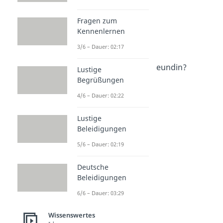
Wissenswertes
Liebe
Fragen zum
Liebesbrief
Kennenlernen
Dauer: 03:27
Liebeserklärung
3/6 – Dauer: 02:17
Dauer: 02:30
Wie findet man eine Freundin?
Lustige
Dauer: 04:40
Begrüßungen
Love Language Typen
4/6 – Dauer: 02:22
Dauer: 05:01
Liebestexte
Lustige
Dauer: 02:52
Beleidigungen
5/6 – Dauer: 02:19
Deutsche
Beleidigungen
6/6 – Dauer: 03:29
Wissenswertes