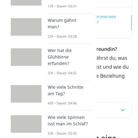
1/8 – Dauer: 02:31
Wie findet man eine
Warum gähnt
Freundin?
man?
(00:13)
2/8 – Dauer: 03:28
Wie findet man eine Freundin?
Wer hat die
Glühbirne
Hier
und im
Video
erfährst du, was
erfunden?
dafür wirklich wichtig ist und wie du
3/8 – Dauer: 04:52
deine Chancen auf eine Beziehung
verbessern kannst.
Wie viele Schritte
am Tag?
4/8 – Dauer: 04:46
Inhaltsübersicht
Wie viele Spinnen
isst man im Schlaf?
5/8 – Dauer: 02:35
Wie findet man eine