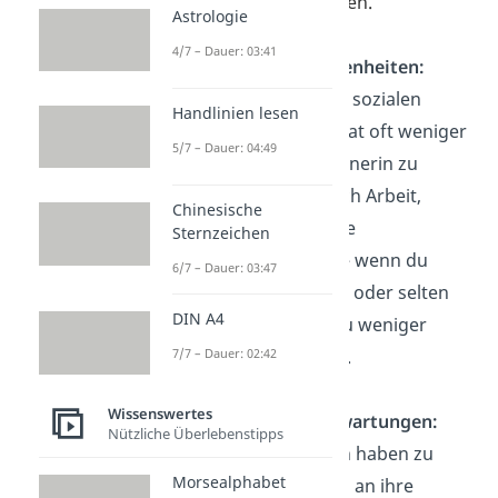
Kontakte zu knüpfen.
Astrologie
4/7 – Dauer: 03:41
Mangelnde Gelegenheiten:
Wer nicht aktiv am sozialen
Handlinien lesen
Leben teilnimmt, hat oft weniger
5/7 – Dauer: 04:49
Chancen, eine Partnerin zu
treffen. Sei es durch Arbeit,
Chinesische
Schule oder andere
Sternzeichen
Verpflichtungen — wenn du
6/7 – Dauer: 03:47
wenig Freizeit hast oder selten
DIN A4
ausgehst
, lernst du weniger
7/7 – Dauer: 02:42
Menschen kennen.
Wissenswertes
Unrealistische Erwartungen:
Nützliche Überlebenstipps
Manche Menschen haben zu
Morsealphabet
hohe Erwartungen an ihre