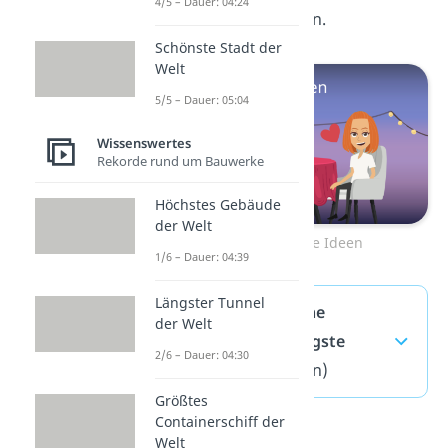
4/5 – Dauer: 04:24
Video
zu
Date Ideen
an.
Schönste Stadt der
Welt
5/5 – Dauer: 05:04
Wissenswertes
Rekorde rund um Bauwerke
Höchstes Gebäude
der Welt
Zum Video: Date Ideen
1/6 – Dauer: 04:39
Längster Tunnel
Wie findet man eine
der Welt
Freundin? — häufigste
2/6 – Dauer: 04:30
Fragen
(ausklappen)
Größtes
Containerschiff der
Welt