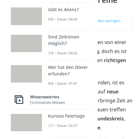
Freundin?
Gibt es Aliens?
6/8 – Dauer: 04:42
zur Stelle im Video springen
(00:13)
Sind Zeitreisen
Viele Menschen träumen von einer
möglich?
glücklichen Beziehung
, doch es ist
7/8 – Dauer: 04:26
gar nicht so einfach, den
richtigen
Wer hat den Döner
Partner zu finden.
erfunden?
Um eine Freundin zu finden, ist es
8/8 – Dauer: 01:41
wichtig, dass du
offen
auf
neue
Wissenswertes
Menschen
zugehst. Verbringe Zeit an
(Un)nützes Wissen
Orten, an denen du Frauen treffen
Kuriose Feiertage
kannst — sei es im
Freundeskreis
,
1/7 – Dauer: 02:37
bei
Hobbys
oder
online
.