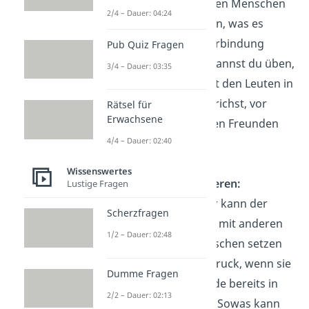
entspannt mit neuen Menschen
2/4 – Dauer: 04:24
Smalltalk
zu führen, was es
erschwert, eine Verbindung
Pub Quiz Fragen
aufzubauen. Das kannst du üben,
3/4 – Dauer: 03:35
indem du mehr mit den Leuten in
deinem Umfeld sprichst, vor
Rätsel für
Erwachsene
allem mit weiblichen Freunden
4/4 – Dauer: 02:40
und Bekannten.
Wissenswertes
Vergleich mit anderen:
Lustige Fragen
Ein weiterer Faktor kann der
Scherzfragen
ständige Vergleich mit anderen
1/2 – Dauer: 02:48
sein. Manche Menschen setzen
sich selbst unter Druck, wenn sie
Dumme Fragen
sehen, dass Freunde bereits in
2/2 – Dauer: 02:13
Beziehungen sind. Sowas kann