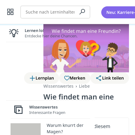
Suche
Neu: Karriere
Lernen lohnt sich!
Entdecke hier deine Chancen.
Lernplan
Merken
Link teilen
Wissenswertes
Liebe
Wie findet man eine
Freundin?
Wissenswertes
Interessante Fragen
Warum knurrt der
Wichtige Inhalte in diesem
Magen?
Video