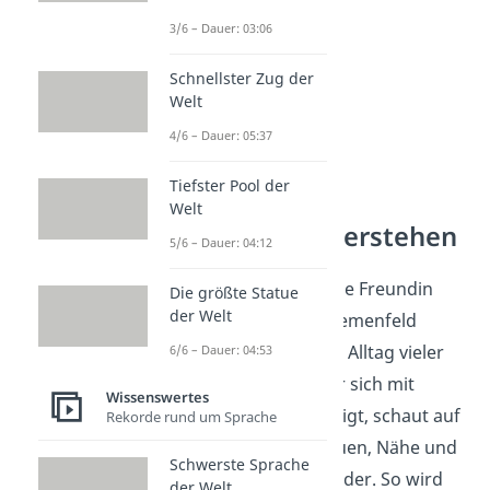
3/6 – Dauer: 03:06
Schnellster Zug der
Welt
4/6 – Dauer: 05:37
Tiefster Pool der
Welt
Beziehungen verstehen
5/6 – Dauer: 04:12
Die Frage, wie man eine Freundin
Die größte Statue
der Welt
findet, gehört zum Themenfeld
Beziehungen und zum Alltag vieler
6/6 – Dauer: 04:53
junger Menschen. Wer sich mit
Wissenswertes
Beziehungen beschäftigt, schaut auf
Rekorde rund um Sprache
Kennenlernen, Vertrauen, Nähe und
Schwerste Sprache
den Umgang miteinander. So wird
der Welt