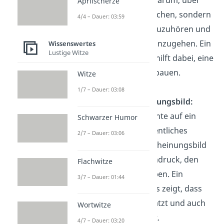
Es geht nicht nur darum, über
Aprilscherze
dich selbst zu sprechen, sondern
4/4 – Dauer: 03:59
vor allem darum, zuzuhören und
auf den anderen einzugehen. Ein
Wissenswertes
Lustige Witze
offenes
Gespräch hilft dabei, eine
Verbindung aufzubauen.
Witze
1/7 – Dauer: 03:08
Positives Erscheinungsbild:
Pflege dich und achte auf ein
Schwarzer Humor
sauberes und ordentliches
2/7 – Dauer: 03:06
Äußeres. Dein Erscheinungsbild
ist oft der erste Eindruck, den
Flachwitze
andere von dir haben. Ein
3/7 – Dauer: 01:44
gepflegtes Äußeres zeigt, dass
du dich selbst schätzt und auch
Wortwitze
auf andere achtest.
4/7 – Dauer: 03:20