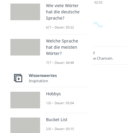
Dauer: 05:01
Dauer: 02:53
Wie viele Wörter
hat die deutsche
Sprache?
6/7 – Dauer: 03:22
Welche Sprache
hat die meisten
Lernen lohnt sich!
Wörter?
Entdecke hier deine Chancen.
7/7 – Dauer: 04:48
Wissenswertes
Inspiration
Hobbys
1/6 – Dauer: 05:04
Bucket List
Weitere Inhalte:
2/6 – Dauer: 03:15