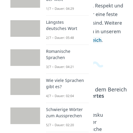
klar, warum Offenheit, Respekt und
1/7 – Dauer: 04:29
ehrliche Gespräche für eine feste
Längstes
Partnerschaft wichtig sind. Weitere
deutsches Wort
Videos dazu findest du in unserem
2/7 – Dauer: 05:48
Allgemeinwissensbereich
.
Romanische
Sprachen
3/7 – Dauer: 04:21
Wie viele Sprachen
gibt es?
Beliebte Inhalte aus dem Bereich
Wissenswertes
4/7 – Dauer: 02:04
Schwierige Wörter
Love
Liebeste
Liebesku
zum Aussprechen
Languag
xte
mmer
5/7 – Dauer: 02:20
e Typen
Dauer: 02:52
Sprüche