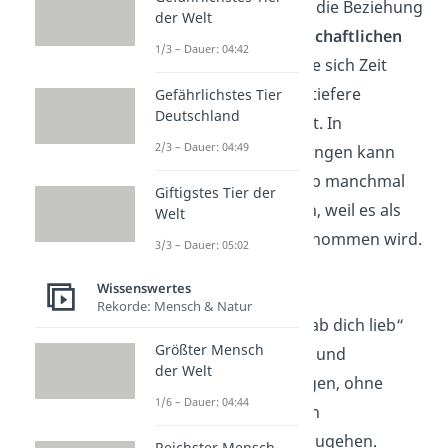
sich, ob ihre Partnerin die Beziehung
der Welt
eher auf einer
freundschaftlichen
1/3 – Dauer: 04:42
Ebene
sieht oder ob sie sich Zeit
nimmt, bevor sie eine tiefere
Gefährlichstes Tier
Deutschland
Liebeserklärung macht. In
2/3 – Dauer: 04:49
romantischen Beziehungen kann
„Hab dich lieb“ deshalb manchmal
Giftigstes Tier der
für
Verwirrung
sorgen, weil es als
Welt
weniger stark wahrgenommen wird.
3/3 – Dauer: 05:02
Weibliche Sicht
Wissenswertes
Rekorde: Mensch & Natur
Frauen
verwenden „Hab dich lieb“
Größter Mensch
häufig, um Zuneigung und
der Welt
Wertschätzung zu zeigen, ohne
1/6 – Dauer: 04:44
sofort zu einer tieferen
Liebeserklärung überzugehen.
Reichster Mensch