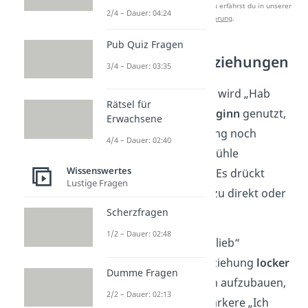
Studyflix zu verbessern. Mehr dazu erfährst du in unserer
2/4 – Dauer: 04:24
Datenschutzerklärung
.
Pub Quiz Fragen
Romantische Beziehungen
3/4 – Dauer: 03:35
In einer
Partnerschaft
wird „Hab
Rätsel für
dich lieb“ häufig zu
Beginn
genutzt,
Erwachsene
wenn sich die Beziehung noch
4/4 – Dauer: 02:40
entwickelt und die Gefühle
Wissenswertes
füreinander wachsen. Es drückt
Lustige Fragen
Zuneigung
aus, ohne zu direkt oder
überstürzt zu sein.
Scherzfragen
1/2 – Dauer: 02:48
Oft wird „Ich hab dich lieb“
verwendet, um die Beziehung
locker
Dumme Fragen
zu halten und langsam aufzubauen,
2/2 – Dauer: 02:13
bevor vielleicht das stärkere „Ich