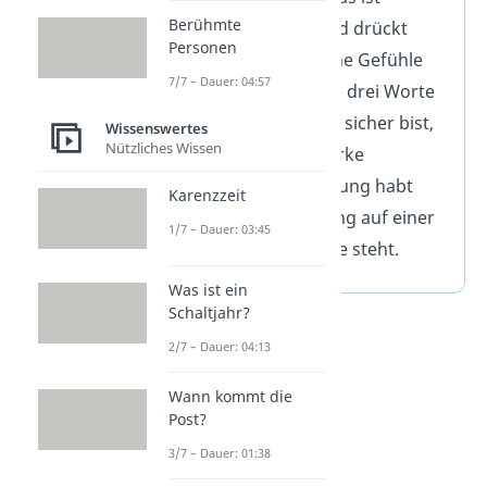
Berühmte
verbindlicher und drückt
Personen
tiefe, romantische Gefühle
7/7 – Dauer: 04:57
aus. Du nutzt die drei Worte
nur, wenn du dir sicher bist,
Wissenswertes
Nützliches Wissen
dass ihr eine starke
emotionale Bindung habt
Karenzzeit
und die Beziehung auf einer
1/7 – Dauer: 03:45
festen Grundlage steht.
Was ist ein
Schaltjahr?
2/7 – Dauer: 04:13
Wann kommt die
Post?
3/7 – Dauer: 01:38