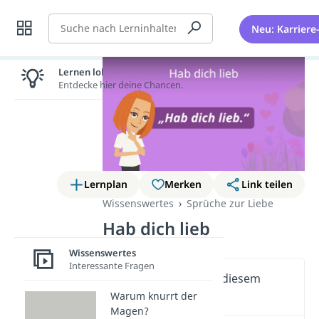
Suche
Neu: Karriere
Lernen lohnt sich!
Entdecke hier deine Chancen.
Lernplan
Merken
Link teilen
Wissenswertes
Sprüche zur Liebe
Hab dich lieb
Wissenswertes
Interessante Fragen
Wichtige Inhalte in diesem
Video
Warum knurrt der
Magen?