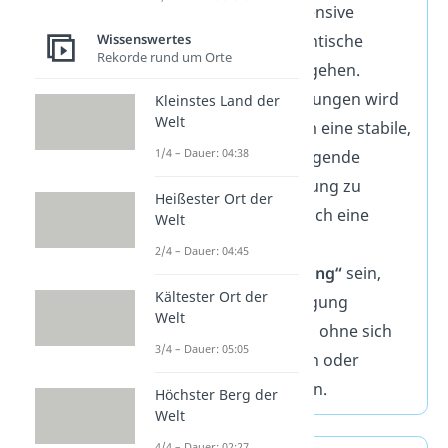
Nähe,
ohne
eine intensive
Bindung oder romantische
Wissenswertes
Rekorde rund um Orte
Verpflichtung einzugehen.
Besonders in Beziehungen wird
Kleinstes Land der
Welt
der Satz genutzt, um eine stabile,
1/4 – Dauer: 04:38
aber nicht überwältigende
emotionale Verbindung zu
Heißester Ort der
schaffen. Es kann auch eine
Welt
Form von
2/4 – Dauer: 04:45
„Bindungsvermeidung“
sein,
Kältester Ort der
wenn jemand Zuneigung
Welt
ausdrücken möchte, ohne sich
3/4 – Dauer: 05:05
vollständig zu öffnen oder
verletzlich zu machen.
Höchster Berg der
Welt
4/4 – Dauer: 02:27