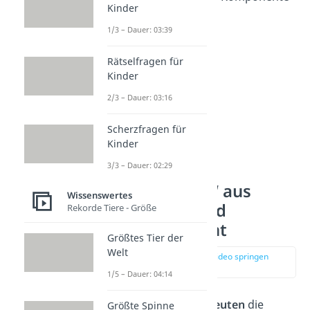
Kinder
mitschwingt.
1/3 – Dauer: 03:39
Rätselfragen für
Kinder
2/3 – Dauer: 03:16
Scherzfragen für
Kinder
3/3 – Dauer: 02:29
„Hab dich lieb“ aus
Wissenswertes
männlicher und
Rekorde Tiere - Größe
weiblicher Sicht
Größtes Tier der
Welt
zur Stelle im Video springen
(01:29)
1/5 – Dauer: 04:14
Männer und Frauen
deuten
die
Größte Spinne