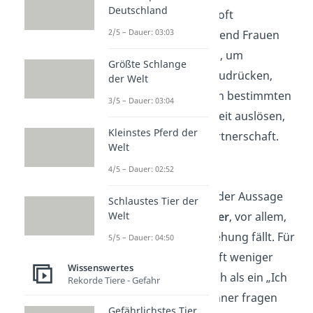
Deutschland
Worte „Hab dich lieb“ oft
2/5 – Dauer: 03:03
unterschiedlich
. Während Frauen
den Satz gerne nutzen, um
Größte Schlange
emotionale Nähe auszudrücken,
der Welt
kann er bei Männern in bestimmten
3/5 – Dauer: 03:04
Situationen Unsicherheit auslösen,
Kleinstes Pferd der
besonders in einer Partnerschaft.
Welt
Männliche Sicht
4/5 – Dauer: 02:52
Viele
Männer
sind bei der Aussage
Schlaustes Tier der
Welt
„Hab dich lieb“
unsicher
, vor allem,
wenn sie in einer Beziehung fällt. Für
5/5 – Dauer: 04:50
sie klingt dieser Satz oft weniger
Wissenswertes
intensiv und verbindlich als ein „Ich
Rekorde Tiere - Gefahr
liebe dich“. Einige Männer fragen
Gefährlichstes Tier