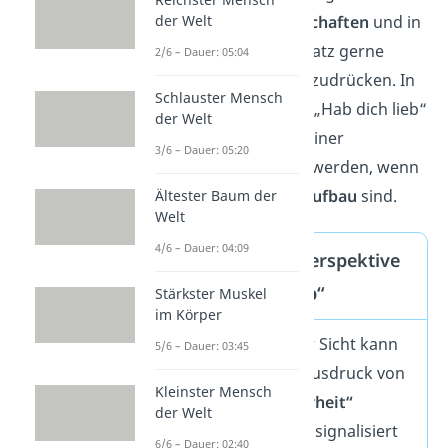
der Welt
Besonders in
Freundschaften
und in
der
Familie
wird der Satz gerne
2/6 – Dauer: 05:04
genutzt, um Nähe auszudrücken. In
Schlauster Mensch
Partnerschaften kann „Hab dich lieb“
der Welt
in der Anfangsphase einer
3/6 – Dauer: 05:20
Beziehung eingesetzt werden, wenn
die
Gefühle
noch im
Aufbau
sind.
Ältester Baum der
Welt
4/6 – Dauer: 04:09
Psychologische Perspektive
auf „Hab dich lieb“
Stärkster Muskel
im Körper
Aus psychologischer Sicht kann
5/6 – Dauer: 03:45
„Hab dich lieb“ als Ausdruck von
Kleinster Mensch
„emotionaler Sicherheit“
der Welt
gesehen werden. Es signalisiert
6/6 – Dauer: 02:40