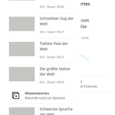
Wissenswertes
3/6 – Dauer: 03:06
Schnellster Zug der
Ich liebe
Liebe ist
Hochzeit
Welt
dich
Sprüche
sjubiläe
4/6 – Dauer: 05:37
Sprüche
Dauer: 02:09
n
Dauer: 02:59
Dauer: 02:40
Tiefster Pool der
Welt
5/6 – Dauer: 04:12
Die größte Statue
der Welt
Lernen lohnt sich!
6/6 – Dauer: 04:53
Entdecke hier deine Chancen.
Wissenswertes
Rekorde rund um Sprache
Schwerste Sprache
der Welt