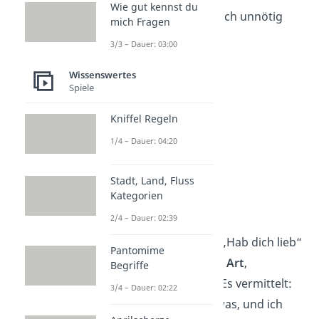
Wie gut kennst du
aufkommen, anstatt sich unnötig
mich Fragen
Sorgen zu machen.
3/3 – Dauer: 03:00
Wissenswertes
Spiele
Kniffel Regeln
1/4 – Dauer: 04:20
Stadt, Land, Fluss
Kategorien
Freundschaften
2/4 – Dauer: 02:39
In
Freundschaften
ist „Hab dich lieb“
Pantomime
dagegen eine
gängige Art
,
Begriffe
Zuneigung zu zeigen. Es vermittelt:
3/4 – Dauer: 02:22
„Du bedeutest mir etwas, und ich