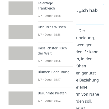
Feiertage
Frankreich
„Ich liebe dich“ vs. „Ich hab
2/7 – Dauer: 04:58
dich lieb“
Unnützes Wissen
Ich hab dich lieb
: Der
3/7 – Dauer: 02:38
Ausdruck zeigt Zuneigung,
wird aber oft als weniger
Hässlichster Fisch
intensiv empfunden. Er kann
der Welt
in Freundschaften, in der
4/7 – Dauer: 03:06
Familie oder in frühen
Blumen Bedeutung
Beziehungsphasen genutzt
werden, wenn die Beziehung
5/7 – Dauer: 03:47
noch wächst oder eine
Berühmte Piraten
vorsichtigere Form von Nähe
ausgedrückt werden soll.
6/7 – Dauer: 04:02
Ich liebe dich
: Das ist