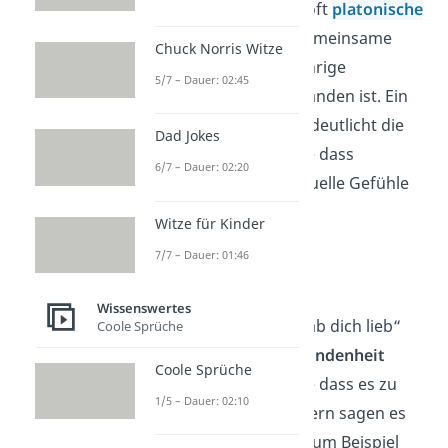
betonen sie die tiefe, oft
platonische
Bindung,
die durch gemeinsame
Chuck Norris Witze
Erlebnisse und langjährige
5/7 – Dauer: 02:45
Freundschaften entstanden ist. Ein
„Ich hab dich lieb“ verdeutlicht die
Dad Jokes
enge Beziehung
, ohne dass
6/7 – Dauer: 02:20
romantische oder sexuelle Gefühle
mitschwingen.
Witze für Kinder
7/7 – Dauer: 01:46
Familie
Wissenswertes
Familiär kannst du „Hab dich lieb“
Coole Sprüche
sagen, um
enge Verbundenheit
Coole Sprüche
auszudrücken — ohne dass es zu
1/5 – Dauer: 02:10
übertrieben klingt. Eltern sagen es
oft zu ihren Kindern, zum Beispiel