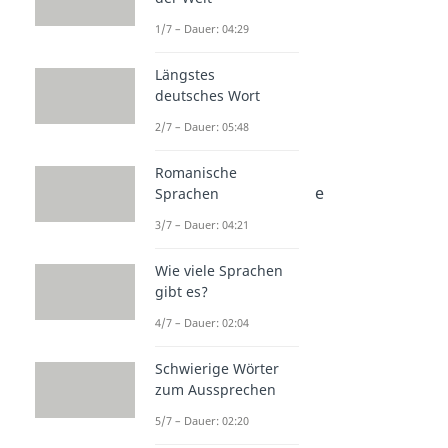
1/7 – Dauer: 04:29
Längstes
deutsches Wort
Weitere Inhalte:
2/7 – Dauer: 05:48
Wissenswertes
Sprüche zur Liebe
Romanische
Liebeskummer Sprüche
Sprachen
Dauer: 02:53
3/7 – Dauer: 04:21
Liebessprüche
Dauer: 03:00
Wie viele Sprachen
Zitate Liebe
gibt es?
Dauer: 02:30
Hab dich lieb
4/7 – Dauer: 02:04
Dauer: 02:53
Ich liebe dich Sprüche
Schwierige Wörter
Dauer: 02:59
zum Aussprechen
Liebe ist Sprüche
Dauer: 02:09
5/7 – Dauer: 02:20