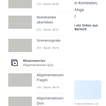
in diesen verschiedenen Kontexten,
1/3 – Dauer: 02:43
und wann ist es der richtige
Moment, ihn zu sagen?
Atombombe
überleben
Studyflix vernetzt: Hier ein Video aus
einem anderen Bereich
2/3 – Dauer: 05:27
Sirenensignale
3/3 – Dauer: 04:16
Wissenswertes
Allgemeinwissen Quiz
Allgemeinwissen
Fragen
1/4 – Dauer: 04:14
Allgemeinwissen
Quiz
Nach Beantwortung speichern wir deine Antwort, um