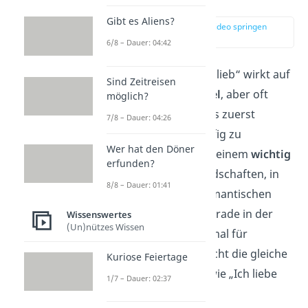
Gibt es Aliens?
zur Stelle im Video springen
(00:14)
6/8 – Dauer: 04:42
Der Satz „Ich hab dich lieb“ wirkt auf
Sind Zeitreisen
den ersten Blick
simpel
, aber oft
möglich?
drückt er mehr aus, als zuerst
7/8 – Dauer: 04:26
vermutet. Er wird häufig zu
Wer hat den Döner
Menschen gesagt, die einem
wichtig
erfunden?
sind — sei es in Freundschaften, in
8/8 – Dauer: 01:41
der Familie oder in romantischen
Beziehungen. Doch gerade in der
Wissenswertes
(Un)nützes Wissen
Liebe sorgt er manchmal für
Unsicherheit
, da er nicht die gleiche
Kuriose Feiertage
Intensität vermittelt, wie „Ich liebe
1/7 – Dauer: 02:37
dich“.