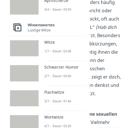
Aprilscherze
mag dich sehr.“ Besonders häufig
4/4 – Dauer: 03:59
wird der Satz per Nachricht oder
über das
Handy
verschickt, oft auch
Wissenswertes
als „HDL“ oder „HDGDL“
(Hab dich
Lustige Witze
ganz doll lieb)
abgekürzt. Besonders
Witze
Teenager
nutzen die Abkürzungen,
um zu zeigen, wie wichtig ihnen die
1/7 – Dauer: 03:08
anderen sind. Auch wenn der
Schwarzer Humor
Ausdruck
online
ein bisschen
weniger intensiv wirkt, zeigt er doch,
2/7 – Dauer: 03:06
dass du an den anderen denkst und
Flachwitze
die Freundschaft schätzt.
3/7 – Dauer: 01:44
Meist sind mit den
Liebeserklärungen
keine sexuellen
Wortwitze
Absichten
verbunden. Vielmehr
4/7 – Dauer: 03:20