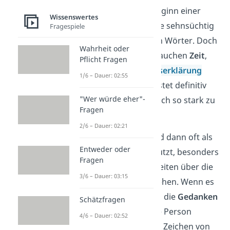
liebe dich“ folgt. Zu Beginn einer
Wissenswertes
Beziehung warten viele sehnsüchtig
Fragespiele
auf die drei magischen Wörter. Doch
Wahrheit oder
manche Menschen brauchen
Zeit
,
Pflicht Fragen
um diese große
Liebeserklärung
1/6 – Dauer: 02:55
auszusprechen. Es kostet definitiv
"Wer würde eher"-
mehr Überwindung, sich so stark zu
Fragen
öffnen.
2/6 – Dauer: 02:21
„Ich hab dich lieb“ wird dann oft als
Entweder oder
eine Art
Vorstufe
genutzt, besonders
Fragen
wenn noch Unsicherheiten über die
3/6 – Dauer: 03:15
eigenen Gefühle bestehen. Wenn es
im
Bauch kribbelt
und die
Gedanken
Schätzfragen
ständig um die andere Person
4/6 – Dauer: 02:52
kreisen
, sind das klare Zeichen von