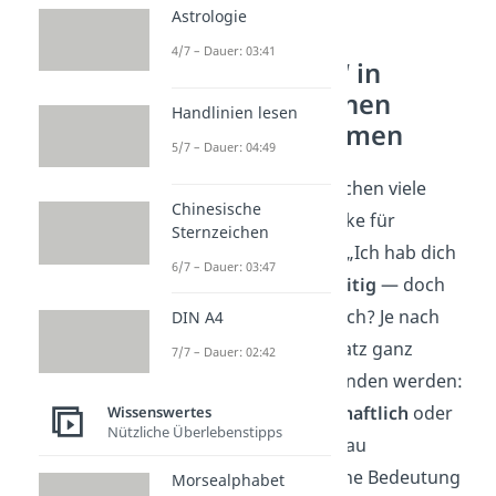
Astrologie
4/7 – Dauer: 03:41
„Hab dich lieb“ in
unterschiedlichen
Handlinien lesen
Beziehungsformen
5/7 – Dauer: 04:49
Während du im Deutschen viele
Chinesische
verschiedene Ausdrücke für
Sternzeichen
Zuneigung findest, ist „Ich hab dich
6/7 – Dauer: 03:47
lieb“ besonders
vielseitig
— doch
was bedeutet es wirklich? Je nach
DIN A4
Beziehung kann der Satz ganz
7/7 – Dauer: 02:42
unterschiedlich verstanden werden:
romantisch
,
freundschaftlich
oder
Wissenswertes
Nützliche Überlebenstipps
familiär
. Aber wie genau
unterscheidet sich seine Bedeutung
Morsealphabet