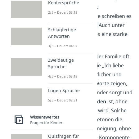
Kontersprüche
um sie in den
Schlaf
zu
2/5 – Dauer: 03:18
verabschieden, oder sie schreiben es
in
Geburtstagskarten
.
Auch unter
Schlagfertige
Geschwistern drückt es eine starke
Antworten
familiäre Bindung aus.
3/5 – Dauer: 04:07
„Hab dich lieb“ hat in der Familie oft
Zweideutige
dieselbe Bedeutung wie „Ich liebe
Sprüche
dich“, wirkt aber natürlicher und
4/5 – Dauer: 03:18
weniger formell
. Die Worte zeigen,
Lügen Sprüche
dass man sich umeinander sorgt und
5/5 – Dauer: 02:31
emotional
eng verbunden
ist, ohne
dass es zu dramatisch wird. Solche
Wissenswertes
Liebesbekundungen betonen die
Fragen für Kinder
familiäre Nähe und Zuneigung, ohne
Quizfragen für
dass eine romantische Komponente