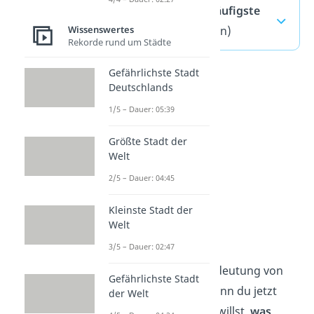
Hab dich lieb — häufigste
Wissenswertes
Fragen
(ausklappen)
Rekorde rund um Städte
Gefährlichste Stadt
Deutschlands
1/5 – Dauer: 05:39
Größte Stadt der
Welt
2/5 – Dauer: 04:45
Kleinste Stadt der
Welt
Was ist Liebe?
3/5 – Dauer: 02:47
Jetzt kennst du die Bedeutung von
Gefährlichste Stadt
„Ich hab dich lieb“. Wenn du jetzt
der Welt
noch genauer wissen willst,
was