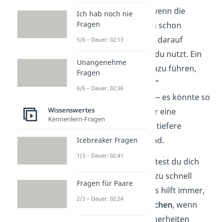
Verliebtheit
. Gerade wenn die
Ich hab noch nie
Fragen
körperliche Anziehung schon
spürbar ist, solltest du darauf
5/6 – Dauer: 02:13
achten, welche Worte du nutzt. Ein
Unangenehme
langes
Zögern
kann dazu führen,
Fragen
dass „Ich hab dich lieb“
6/6 – Dauer: 02:36
missverstanden wird — es könnte so
Wissenswertes
wirken, als wäre es nur eine
Kennenlern-Fragen
Freundschaft
, obwohl tiefere
Gefühle vorhanden sind.
Icebreaker Fragen
1/3 – Dauer: 02:41
Hinweis:
Dennoch solltest du dich
von den Worten nicht zu schnell
Fragen für Paare
verunsichern lassen. Es hilft immer,
2/3 – Dauer: 02:24
offen
darüber zu
sprechen
, wenn
Gedanken oder Unsicherheiten