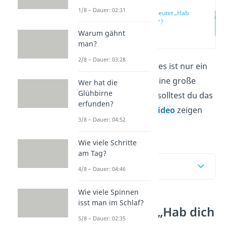
1/8 – Dauer: 02:31
Was bedeutet „Hab
dich lieb“?
Warum gähnt
(00:14)
man?
2/8 – Dauer: 03:28
„Ich hab dich lieb!“
— es ist nur ein
kurzer Satz, hat aber eine große
Wer hat die
Glühbirne
Bedeutung! Doch wie solltest du das
erfunden?
deuten? Hier
und im
Video
zeigen
3/8 – Dauer: 04:52
wir’s dir!
Wie viele Schritte
am Tag?
Inhaltsübersicht
4/8 – Dauer: 04:46
Wie viele Spinnen
isst man im Schlaf?
Was bedeutet „Hab dich
5/8 – Dauer: 02:35
lieb“?