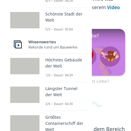
4/5 – Dauer: 04:24
Liebe ist
, schau bei unserem
Video
Schönste Stadt der
vorbei!
Welt
5/5 – Dauer: 05:04
Wissenswertes
Rekorde rund um Bauwerke
Höchstes Gebäude
der Welt
1/6 – Dauer: 04:39
Zum Video: Was ist Liebe?
Längster Tunnel
der Welt
2/6 – Dauer: 04:30
Größtes
Containerschiff der
Beliebte Inhalte aus dem Bereich
Welt