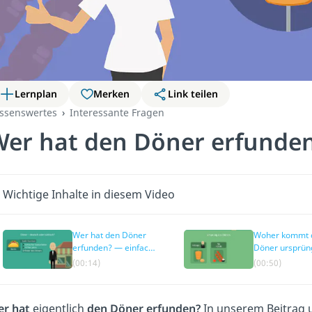
Lernplan
Merken
Link teilen
ssenswertes
Interessante Fragen
Wer hat den Döner erfunde
Wichtige Inhalte in diesem Video
Wer hat den Döner
Woher kommt 
erfunden? — einfach
Döner ursprüng
erklärt
(00:14)
(00:50)
r hat
eigentlich
den Döner erfunden?
In unserem Beitrag