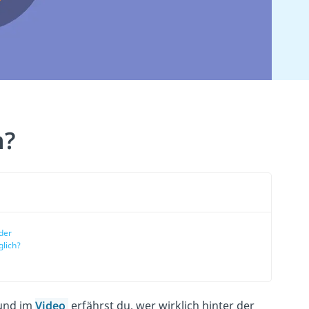
n?
der
lich?
 und im
Video
erfährst du, wer wirklich hinter der