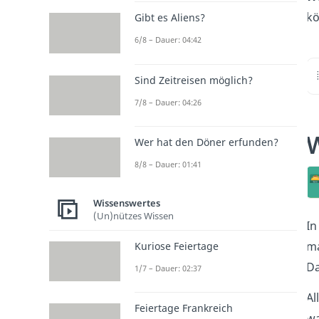
kö
Gibt es Aliens?
6/8 – Dauer: 04:42
Sind Zeitreisen möglich?
7/8 – Dauer: 04:26
W
Wer hat den Döner erfunden?
8/8 – Dauer: 01:41
Wissenswertes
(Un)nützes Wissen
In
ma
Kuriose Feiertage
Da
1/7 – Dauer: 02:37
Al
Feiertage Frankreich
wa